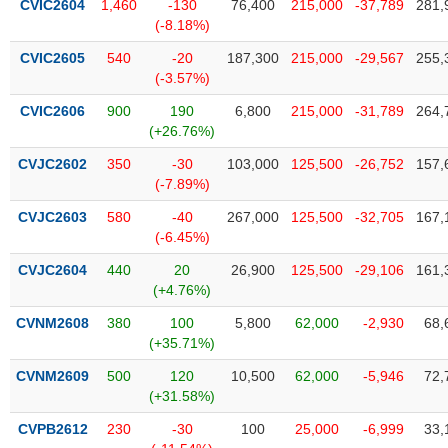
chính
CVIC2604
1,460
-130
76,400
215,000
-37,789
281,
(-8.18%)
CVIC2605
540
-20
187,300
215,000
-29,567
255,
(-3.57%)
Công
CVIC2606
900
190
6,800
215,000
-31,789
264,
cụ
(+26.76%)
đầu
tư
CVJC2602
350
-30
103,000
125,500
-26,752
157,
(-7.89%)
CVJC2603
580
-40
267,000
125,500
-32,705
167,
(-6.45%)
Truyền
CVJC2604
440
20
26,900
125,500
-29,106
161,
thông
(+4.76%)
tài
chính
CVNM2608
380
100
5,800
62,000
-2,930
68,
(+35.71%)
CVNM2609
500
120
10,500
62,000
-5,946
72,
(+31.58%)
Dữ
CVPB2612
230
-30
100
25,000
-6,999
33,
liệu