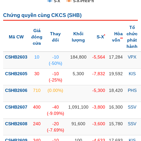
S-X
S-X-Price*n
Trạng
Chứng quyền cùng CKCS (
SHB
)
thái
NGÀNH
cổ
Tổ
phiếu
Giá
Thay
Khối
Hòa
chức
*
Mã CW
đóng
S-X
**
đổi
lượng
vốn
phát
Quy
cửa
hành
DOANH
mô
NGHIỆP
thị
CSHB2603
10
-10
184,800
-5,564
17,284
VPX
trường
(-50%)
Niêm
CSHB2605
30
-10
5,300
-7,832
19,592
KIS
CỔ
yết
(-25%)
PHIẾU
Niêm
CSHB2606
710
(0.00%)
-5,300
18,420
PHS
yết
mới
PHÁI
CSHB2607
400
-40
1,091,100
-3,800
16,300
SSV
Niêm
SINH
(-9.09%)
yết
CSHB2608
240
-20
91,600
-3,600
15,780
SSV
bổ
(-7.69%)
sung
TRÁI
CSHB2609
340
-10
100
-4,633
17,693
KIS