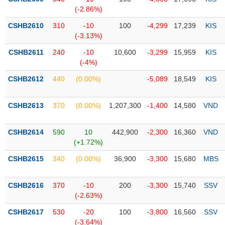
PHIẾU
Hủy
(-2.86%)
niêm
yết
CSHB2610
310
-10
100
-4,299
17,239
KIS
(-3.13%)
Theo
CÔNG
dõi
CSHB2611
240
-10
10,600
-3,299
15,959
KIS
CỤ
đặc
(-4%)
ĐẦU
biệt
TƯ
CSHB2612
440
(0.00%)
-5,089
18,549
KIS
Không
được
CSHB2613
370
(0.00%)
1,207,300
-1,400
14,580
VND
ký
XUẤT
quỹ
DỮ
LIỆU
CSHB2614
590
10
442,900
-2,300
16,360
VND
Danh
(+1.72%)
mục
ETF
CSHB2615
340
(0.00%)
36,900
-3,300
15,680
MBS
TIN
Cổ
MỚI
CSHB2616
phiếu
370
-10
200
-3,300
15,740
SSV
(-2.63%)
chi
Ngành
tiết
(-)
CSHB2617
530
-20
100
-3,800
16,560
SSV
(-3.64%)