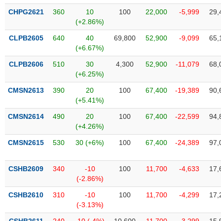
VỤ
CHPG2621
360
10
100
22,000
-5,999
29,
TRUYỀN
(+2.86%)
THÔNG
CLPB2605
640
40
69,800
52,900
-9,099
65,
(+6.67%)
CLPB2606
510
30
4,300
52,900
-11,079
68,
TIỆN
(+6.25%)
ÍCH
CMSN2613
390
20
100
67,400
-19,389
90,
(+5.41%)
CMSN2614
490
20
100
67,400
-22,599
94,
(+4.26%)
BẤT
CMSN2615
530
30 (+6%)
100
67,400
-24,389
97,
ĐỘNG
SẢN
CSHB2609
340
-10
100
11,700
-4,633
17,
(-2.86%)
Mã
chứng
CSHB2610
310
-10
100
11,700
-4,299
17,
khoán
(-)
(-3.13%)