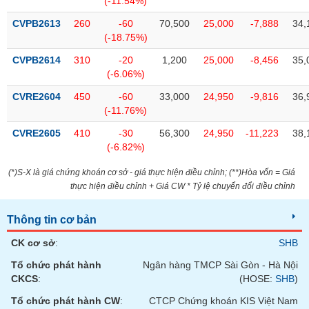
(-11.54%)
tài
chính
CVPB2613
260
-60
70,500
25,000
-7,888
34,
(-18.75%)
CVPB2614
310
-20
1,200
25,000
-8,456
35,
(-6.06%)
CVRE2604
450
-60
33,000
24,950
-9,816
36,
(-11.76%)
CVRE2605
410
-30
56,300
24,950
-11,223
38,
(-6.82%)
(*)S-X là giá chứng khoán cơ sở - giá thực hiện điều chỉnh; (**)Hòa vốn = Giá
thực hiện điều chỉnh + Giá CW * Tỷ lệ chuyển đổi điều chỉnh
Thông tin cơ bản
CK cơ sở
:
SHB
Tổ chức phát hành
Ngân hàng TMCP Sài Gòn - Hà Nội
CKCS
:
(HOSE:
SHB
)
Tổ chức phát hành CW
:
CTCP Chứng khoán KIS Việt Nam