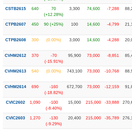
phân
tích
CSTB2615
640
70
3,300
74,600
-7,288
88,
(-)
(+12.28%)
CTPB2607
450
90 (+25%)
100
14,600
-4,799
21,
Thuật
ngữ
(-)
CTPB2608
300
(0.00%)
3,000
14,600
-4,288
20,
CVHM2612
370
-70
95,900
73,000
-8,851
85,
Dịch
(-15.91%)
vụ
(-)
CVHM2613
540
(0.00%)
743,100
73,000
-10,768
88,
CVHM2614
690
-160
672,700
73,000
-12,159
91,
Đào
(-18.82%)
tạo
CVIC2602
1,090
-100
15,000
215,000
-33,888
270,
(-8.40%)
CVIC2603
1,270
-130
20,400
215,000
-35,789
276,
Sách
(-9.29%)
tài