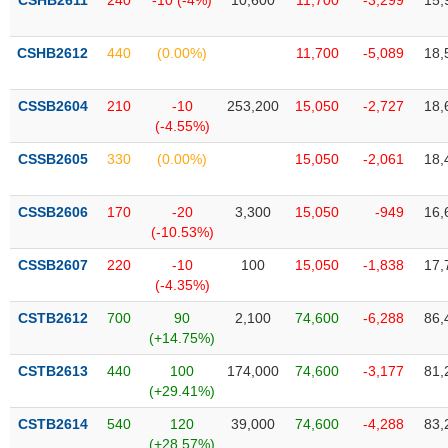
CSHB2611
240
-10 (-4%)
10,600
11,700
-3,299
15,
Tất cả
Cổ phiếu
Chỉ số
Chứng chỉ quỹ
Chứng q
CSHB2612
440
(0.00%)
11,700
-5,089
18,
Lãnh
đạo
(-)
CSSB2604
210
-10
253,200
15,050
-2,727
18,
(-4.55%)
Tất cả
Người nội bộ
Người liên quan
Cổ đông lớn
CSSB2605
330
(0.00%)
15,050
-2,061
18,
Tin
tức
CSSB2606
170
-20
3,300
15,050
-949
16,
(-)
(-10.53%)
CSSB2607
220
-10
100
15,050
-1,838
17,
Bài
(-4.35%)
viết
của
CSTB2612
700
90
2,100
74,600
-6,288
86,
tác
(+14.75%)
giả
(-)
CSTB2613
440
100
174,000
74,600
-3,177
81,
(+29.41%)
Báo
CSTB2614
540
120
39,000
74,600
-4,288
83,
cáo
(+28.57%)