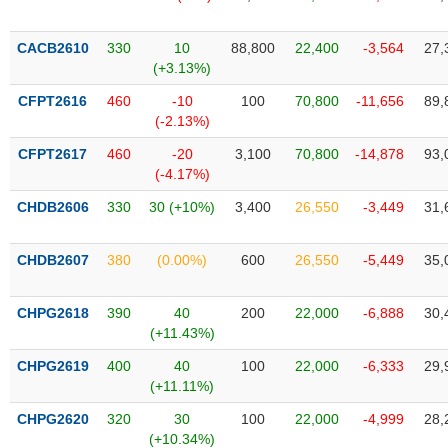
SÓC
SỨC
KHỎE
CACB2610
330
10
88,800
22,400
-3,564
27,
(+3.13%)
CFPT2616
460
-10
100
70,800
-11,656
89,
(-2.13%)
TÀI
CFPT2617
460
-20
3,100
70,800
-14,878
93,
CHÍNH
(-4.17%)
CHDB2606
330
30 (+10%)
3,400
26,550
-3,449
31,
CHDB2607
380
(0.00%)
600
26,550
-5,449
35,
CÔNG
NGHỆ
THÔNG
CHPG2618
390
40
200
22,000
-6,888
30,
(+11.43%)
TIN
CHPG2619
400
40
100
22,000
-6,333
29,
(+11.11%)
CHPG2620
320
30
100
22,000
-4,999
28,
DỊCH
(+10.34%)