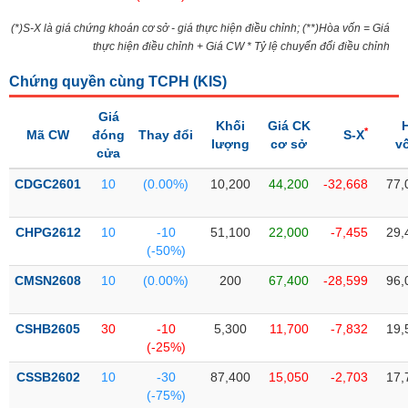
Tổng
VS-
quan
SECTOR
(*)S-X là giá chứng khoán cơ sở - giá thực hiện điều chỉnh; (**)Hòa vốn = Giá
thực hiện điều chỉnh + Giá CW * Tỷ lệ chuyển đổi điều chỉnh
Giao
dịch
Chứng quyền cùng TCPH (
KIS
)
Tài
chính
Giá
Khối
Giá CK
NĂNG
*
Mã CW
đóng
Thay đổi
S-X
lượng
cơ sở
v
Phân
LƯỢNG
cửa
tích
CDGC2601
kỹ
10
(0.00%)
10,200
44,200
-32,668
77,
thuật
CHPG2612
Hồ
10
-10
51,100
22,000
-7,455
29,
NGUYÊN
(-50%)
sơ
VẬT
doanh
CMSN2608
10
(0.00%)
200
67,400
-28,599
96,
LIỆU
nghiệp
Tin
CSHB2605
30
-10
5,300
11,700
-7,832
19,
tức
(-25%)
sự
CÔNG
kiện
CSSB2602
10
-30
87,400
15,050
-2,703
17,
NGHIỆP
(-75%)
Tài