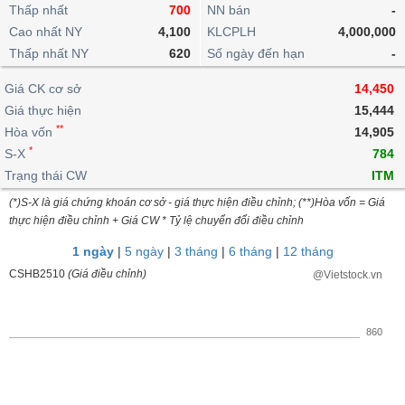
khoản
lai
Thấp nhất
700
NN bán
-
dịch
lỗ
Phân
Vĩ
Thống
Định
Cao nhất NY
4,100
KLCPLH
4,000,000
tích
mô
BẤT
Chứng
IR
Giao
kê
Chứng
giá
Thấp nhất NY
kỹ
620
Số ngày đến hạn
-
ĐỘNG
quyền
Awards
dịch
giao
quyền
thuật
SẢN
Nước
nội
dịch
Trái
Giá CK cơ sở
14,450
ngoài
Tổng
bộ
Bảng
phiếu
Giá thực hiện
15,444
Tin
quan
giá
Đào
doanh
Tự
**
Niên
tức
Hòa vốn
14,905
TÀI
trực
tạo
nghiệp
doanh
Thống
giám
*
S-X
784
CHÍNH
tuyến
kê
Top
Trạng thái CW
ITM
Tài
giao
Bộ
cổ
liệu
(*)S-X là giá chứng khoán cơ sở - giá thực hiện điều chỉnh; (**)Hòa vốn = Giá
dịch
Dịch
lọc
phiếu
cổ
HÀNG
thực hiện điều chỉnh + Giá CW * Tỷ lệ chuyển đổi điều chỉnh
vụ
cổ
Định
đông
HÓA
Bản
phiếu
1 ngày
|
5 ngày
|
3 tháng
|
6 tháng
|
12 tháng
giá
đồ
So
CSHB2510
(Giá điều chỉnh)
@Vietstock.vn
ngành
sánh
KINH
cổ
Thống
TẾ
phiếu
kê
860
giao
Báo
dịch
cáo
THẾ
phân
GIỚI