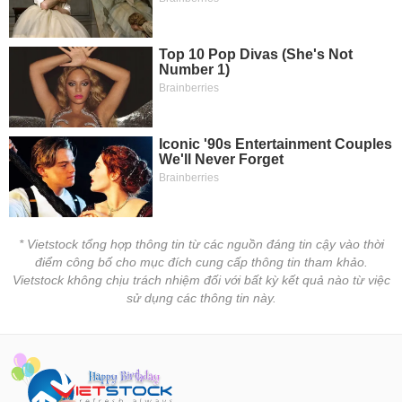
* Vietstock tổng hợp thông tin từ các nguồn đáng tin cậy vào thời
điểm công bố cho mục đích cung cấp thông tin tham khảo.
Vietstock không chịu trách nhiệm đối với bất kỳ kết quả nào từ việc
sử dụng các thông tin này.