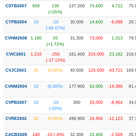
liệu
CSTB2607
650
130
137,200
74,600
4,712
75,
(+25%)
Tâm
CTPB2604
10
-20
30,000
14,600
-6,088
20,
lý
TIÊU
(-66.67%)
thị
DÙNG
trường
KHÔNG
CVHM2608
1,180
20
31,300
73,000
1,313
78,
(+1.72%)
THIẾT
YẾU
CVIC2601
1,210
-250
161,400
215,000
23,182
216,
(-17.12%)
CVJC2601
20
(0.00%)
40,500
125,500
-43,721
169,
TIÊU
CVNM2604
10
(0.00%)
177,900
62,000
-19,386
81,
DÙNG
THIẾT
YẾU
CVPB2607
10
-10
300
25,000
-8,964
34,
(-50%)
CVRE2602
30
(0.00%)
498,900
24,950
-12,123
37,
CHĂM
CACB2609
240
-10 (-4%)
32,300
22,400
-2,509
25,