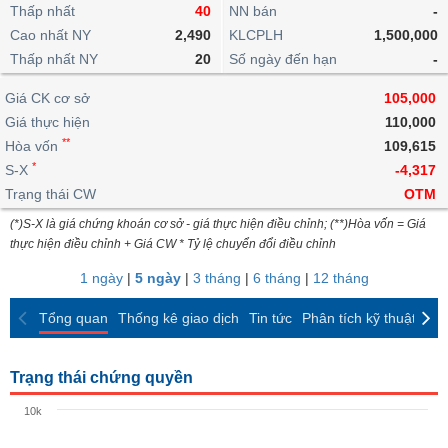
khoản
lai
Thấp nhất
40
NN bán
-
dịch
lỗ
Phân
Vĩ
Thống
Định
Cao nhất NY
2,490
KLCPLH
1,500,000
tích
mô
BẤT
Chứng
IR
Giao
kê
Chứng
giá
Thấp nhất NY
kỹ
20
Số ngày đến hạn
-
ĐỘNG
quyền
Awards
dịch
giao
quyền
thuật
SẢN
Nước
nội
dịch
Trái
Giá CK cơ sở
105,000
ngoài
Tổng
bộ
Bảng
phiếu
Giá thực hiện
110,000
Tin
quan
giá
Đào
doanh
Tự
**
Niên
tức
Hòa vốn
109,615
TÀI
trực
tạo
nghiệp
doanh
Thống
giám
*
S-X
-4,317
CHÍNH
tuyến
kê
Top
Trạng thái CW
OTM
Tài
giao
Bộ
cổ
liệu
(*)S-X là giá chứng khoán cơ sở - giá thực hiện điều chỉnh; (**)Hòa vốn = Giá
dịch
Dịch
lọc
phiếu
cổ
HÀNG
thực hiện điều chỉnh + Giá CW * Tỷ lệ chuyển đổi điều chỉnh
vụ
cổ
Định
đông
HÓA
Bản
phiếu
1 ngày
|
5 ngày
|
3 tháng
|
6 tháng
|
12 tháng
giá
đồ
So
ngành
Tổng quan
Thống kê giao dịch
Tin tức
Phân tích kỹ thuật
CK
sánh
KINH
cổ
Thống
TẾ
phiếu
kê
Trạng thái chứng quyền
giao
Báo
dịch
10k
cáo
THẾ
phân
GIỚI