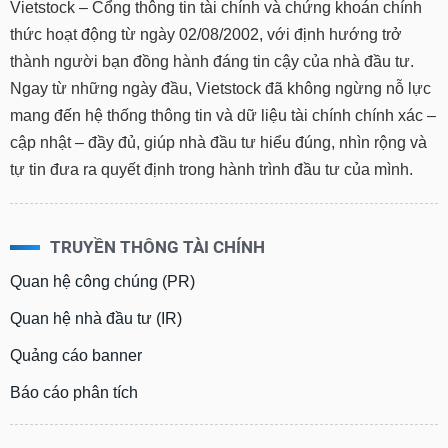
SÓC
Vietstock – Cổng thông tin tài chính và chứng khoán chính
SỨC
thức hoạt động từ ngày 02/08/2002, với định hướng trở
KHỎE
thành người bạn đồng hành đáng tin cậy của nhà đầu tư.
Ngay từ những ngày đầu, Vietstock đã không ngừng nỗ lực
mang đến hệ thống thông tin và dữ liệu tài chính chính xác –
cập nhật – đầy đủ, giúp nhà đầu tư hiểu đúng, nhìn rộng và
TÀI
tự tin đưa ra quyết định trong hành trình đầu tư của mình.
CHÍNH
TRUYỀN THÔNG TÀI CHÍNH
CÔNG
Quan hệ công chúng (PR)
NGHỆ
THÔNG
Quan hệ nhà đầu tư (IR)
TIN
Quảng cáo banner
Báo cáo phân tích
DỊCH