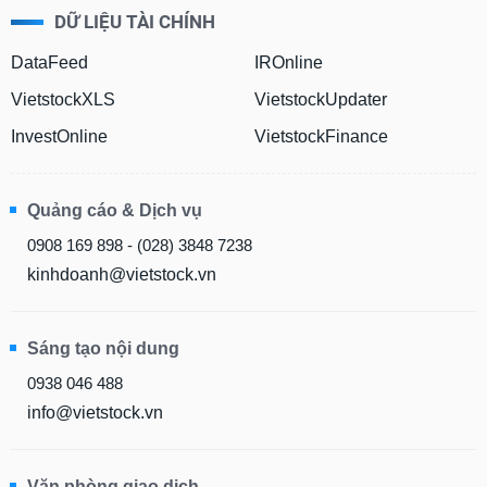
VỤ
DỮ LIỆU TÀI CHÍNH
TRUYỀN
THÔNG
DataFeed
IROnline
VietstockXLS
VietstockUpdater
InvestOnline
VietstockFinance
TIỆN
ÍCH
Quảng cáo & Dịch vụ
0908 169 898 - (028) 3848 7238
kinhdoanh@vietstock.vn
BẤT
ĐỘNG
SẢN
Sáng tạo nội dung
0938 046 488
Mã
info@vietstock.vn
chứng
khoán
(-)
Văn phòng giao dịch