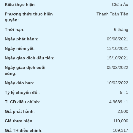
Kiểu thực hiện
:
Châu Âu
Trạng
Phương thức thực hiện
Thanh Toán Tiền
thái
NGÀNH
quyền
:
cổ
phiếu
Thời hạn
:
6 tháng
Ngày phát hành
:
09/08/2021
Quy
DOANH
mô
Ngày niêm yết
:
13/10/2021
NGHIỆP
thị
Ngày giao dịch đầu tiên
:
15/10/2021
trường
Ngày giao dịch cuối
08/02/2022
Niêm
CỔ
cùng
:
yết
PHIẾU
Ngày đáo hạn
:
10/02/2022
Niêm
yết
Tỷ lệ chuyển đổi
:
5 : 1
mới
PHÁI
TLCĐ điều chỉnh
:
4.9689 : 1
Niêm
SINH
Giá phát hành
:
2,500
yết
bổ
Giá thực hiện
:
110,000
sung
TRÁI
Giá TH điều chỉnh
:
109,317