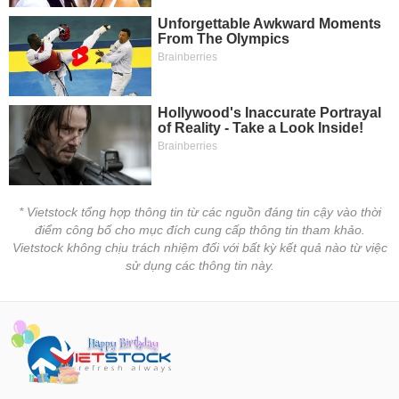
liệu
Tâm
lý
TIÊU
thị
DÙNG
trường
KHÔNG
THIẾT
YẾU
* Vietstock tổng hợp thông tin từ các nguồn đáng tin cậy vào thời
điểm công bố cho mục đích cung cấp thông tin tham khảo.
TIÊU
Vietstock không chịu trách nhiệm đối với bất kỳ kết quả nào từ việc
DÙNG
sử dụng các thông tin này.
THIẾT
YẾU
CHĂM