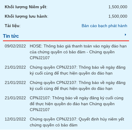
PHIẾU
Hủy
Khối lượng Niêm yết
:
1,500,000
niêm
yết
Khối lượng lưu hành
:
1,500,000
Theo
Tài liệu
:
Bản cáo bạch phát hành
CÔNG
dõi
CỤ
đặc
Tin tức
ĐẦU
biệt
TƯ
09/02/2022
HOSE: Thông báo giá thanh toán vào ngày đáo hạn
Không
của chứng quyền có bảo đảm - Chứng quyền
được
CPNJ2107
ký
XUẤT
21/01/2022
Chứng quyền CPNJ2107: Thông báo về ngày đăng
quỹ
DỮ
ký cuối cùng để thực hiện quyền do đáo hạn
LIỆU
Danh
21/01/2022
Chứng quyền CPNJ2107: Thông báo về ngày đăng
mục
ký cuối cùng để thực hiện quyền do đáo hạn
ETF
21/01/2022
CPNJ2107: Thông báo về ngày đăng ký cuối cùng
TIN
Cổ
để thực hiện quyền do đáo hạn Chứng quyền
MỚI
phiếu
CPNJ2107
chi
Ngành
12/01/2022
Chứng quyền CPNJ2107: Quyết định hủy niêm yết
tiết
(-)
chứng quyền có bảo đảm