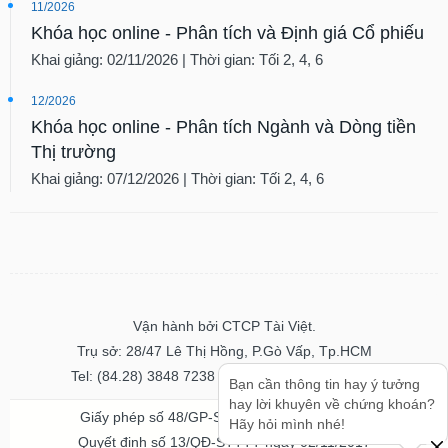
11/2026
phân
tích
Khóa học online - Phân tích và Định giá Cổ phiếu
(-)
Khai giảng: 02/11/2026 | Thời gian: Tối 2, 4, 6
12/2026
Thuật
ngữ
Khóa học online - Phân tích Ngành và Dòng tiền
(-)
Thị trường
Khai giảng: 07/12/2026 | Thời gian: Tối 2, 4, 6
Dịch
vụ
(-)
Đào
tạo
Vận hành bởi CTCP Tài Việt.
Trụ sở: 28/47 Lê Thị Hồng, P.Gò Vấp, Tp.HCM
Tel: (84.28) 3848 7238 - Fax: (84.28) 3848 7237
Bạn cần thông tin hay ý tưởng
hay lời khuyên về chứng khoán?
Sách
Giấy phép số 48/GP-STTTT ngày 04/11/2016
Hãy hỏi mình nhé!
tài
Quyết định số 13/QĐ-STTTT ngày 02/11/2017