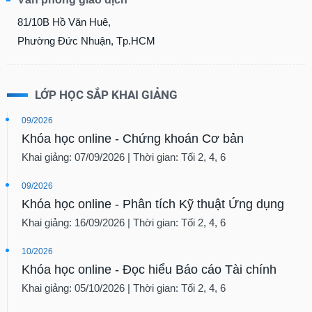
Tất cả
Cổ phiếu
Chỉ số
Chứng chỉ quỹ
Chứng q
81/10B Hồ Văn Huê,
Phường Đức Nhuận, Tp.HCM
Lãnh
đạo
(-)
Tất cả
Người nội bộ
Người liên quan
Cổ đông lớn
LỚP HỌC SẮP KHAI GIẢNG
09/2026
Tin
Khóa học online - Chứng khoán Cơ bản
tức
(-)
Khai giảng: 07/09/2026 | Thời gian: Tối 2, 4, 6
09/2026
Bài
Khóa học online - Phân tích Kỹ thuật Ứng dụng
viết
của
Khai giảng: 16/09/2026 | Thời gian: Tối 2, 4, 6
tác
giả
(-)
10/2026
Khóa học online - Đọc hiểu Báo cáo Tài chính
Khai giảng: 05/10/2026 | Thời gian: Tối 2, 4, 6
Báo
cáo