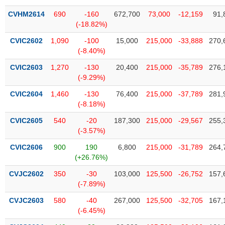
VỤ
CVHM2614
690
-160
672,700
73,000
-12,159
91,
TRUYỀN
(-18.82%)
THÔNG
CVIC2602
1,090
-100
15,000
215,000
-33,888
270,
(-8.40%)
CVIC2603
1,270
-130
20,400
215,000
-35,789
276,
TIỆN
(-9.29%)
ÍCH
CVIC2604
1,460
-130
76,400
215,000
-37,789
281,
(-8.18%)
CVIC2605
540
-20
187,300
215,000
-29,567
255,
(-3.57%)
BẤT
ĐỘNG
CVIC2606
900
190
6,800
215,000
-31,789
264,
(+26.76%)
SẢN
CVJC2602
350
-30
103,000
125,500
-26,752
157,
Mã
(-7.89%)
chứng
khoán
CVJC2603
580
-40
267,000
125,500
-32,705
167,
(-)
(-6.45%)