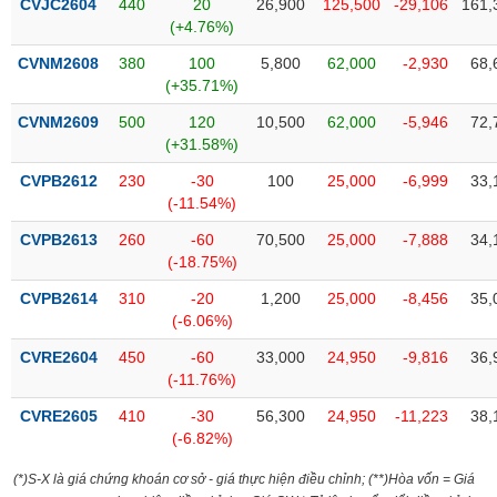
CVJC2604
440
20
26,900
125,500
-29,106
161,
Tất cả
Cổ phiếu
Chỉ số
Chứng chỉ quỹ
Chứng q
(+4.76%)
CVNM2608
380
100
5,800
62,000
-2,930
68,
Lãnh
đạo
(+35.71%)
(-)
CVNM2609
500
120
10,500
62,000
-5,946
72,
(+31.58%)
Tất cả
Người nội bộ
Người liên quan
Cổ đông lớn
CVPB2612
230
-30
100
25,000
-6,999
33,
(-11.54%)
Tin
tức
(-)
CVPB2613
260
-60
70,500
25,000
-7,888
34,
(-18.75%)
CVPB2614
310
-20
1,200
25,000
-8,456
35,
Bài
(-6.06%)
viết
của
CVRE2604
450
-60
33,000
24,950
-9,816
36,
tác
(-11.76%)
giả
(-)
CVRE2605
410
-30
56,300
24,950
-11,223
38,
(-6.82%)
Báo
(*)S-X là giá chứng khoán cơ sở - giá thực hiện điều chỉnh; (**)Hòa vốn = Giá
cáo