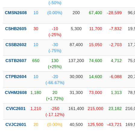
(-50%)
Trạng
CMSN2608
10
(0.00%)
200
67,400
-28,599
96,
thái
NGÀNH
cổ
CSHB2605
30
-10
5,300
11,700
-7,832
19,
phiếu
(-25%)
Quy
CSSB2602
10
-30
87,400
15,050
-2,703
17,
DOANH
mô
(-75%)
NGHIỆP
thị
trường
CSTB2607
650
130
137,200
74,600
4,712
75,
(+25%)
Niêm
CỔ
yết
CTPB2604
10
-20
30,000
14,600
-6,088
20,
PHIẾU
(-66.67%)
Niêm
yết
CVHM2608
1,180
20
31,300
73,000
1,313
78,
mới
(+1.72%)
PHÁI
Niêm
SINH
CVIC2601
1,210
-250
161,400
215,000
23,182
216,
yết
(-17.12%)
bổ
CVJC2601
20
(0.00%)
40,500
125,500
-43,721
169,
sung
TRÁI