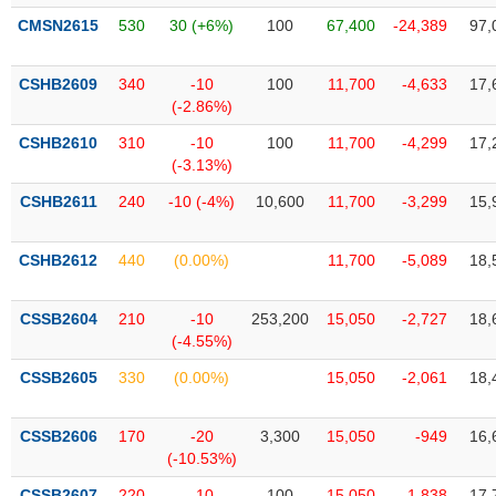
liệu
CMSN2615
530
30 (+6%)
100
67,400
-24,389
97,
Tâm
CSHB2609
340
-10
100
11,700
-4,633
17,
lý
TIÊU
(-2.86%)
thị
DÙNG
trường
KHÔNG
CSHB2610
310
-10
100
11,700
-4,299
17,
THIẾT
(-3.13%)
YẾU
CSHB2611
240
-10 (-4%)
10,600
11,700
-3,299
15,
CSHB2612
440
(0.00%)
11,700
-5,089
18,
TIÊU
CSSB2604
210
-10
253,200
15,050
-2,727
18,
DÙNG
(-4.55%)
THIẾT
YẾU
CSSB2605
330
(0.00%)
15,050
-2,061
18,
CSSB2606
170
-20
3,300
15,050
-949
16,
(-10.53%)
CHĂM
CSSB2607
220
-10
100
15,050
-1,838
17,