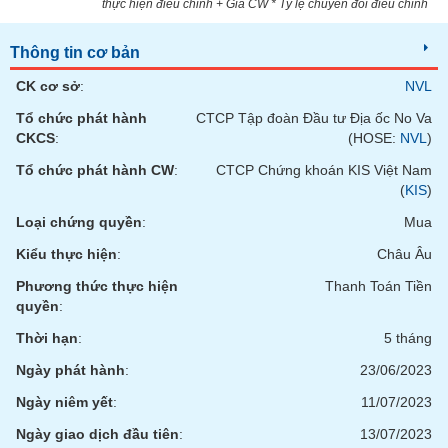
thực hiện điều chỉnh + Giá CW * Tỷ lệ chuyển đổi điều chỉnh
phân
tích
(-)
Thông tin cơ bản
CK cơ sở
:
NVL
Thuật
Tổ chức phát hành
CTCP Tập đoàn Đầu tư Địa ốc No Va
ngữ
(-)
CKCS
:
(HOSE:
NVL
)
Tổ chức phát hành CW
:
CTCP Chứng khoán KIS Việt Nam
(
KIS
)
Dịch
vụ
Loại chứng quyền
:
Mua
(-)
Kiểu thực hiện
:
Châu Âu
Phương thức thực hiện
Thanh Toán Tiền
Đào
quyền
:
tạo
Thời hạn
:
5 tháng
Ngày phát hành
:
23/06/2023
Ngày niêm yết
:
11/07/2023
Sách
tài
Ngày giao dịch đầu tiên
:
13/07/2023