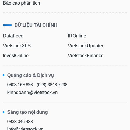
Báo cáo phân tích
DỮ LIỆU TÀI CHÍNH
DataFeed
IROnline
VietstockXLS
VietstockUpdater
InvestOnline
VietstockFinance
Quảng cáo & Dịch vụ
0908 169 898 - (028) 3848 7238
kinhdoanh@vietstock.vn
Sáng tạo nội dung
0938 046 488
info@vietstock.vn