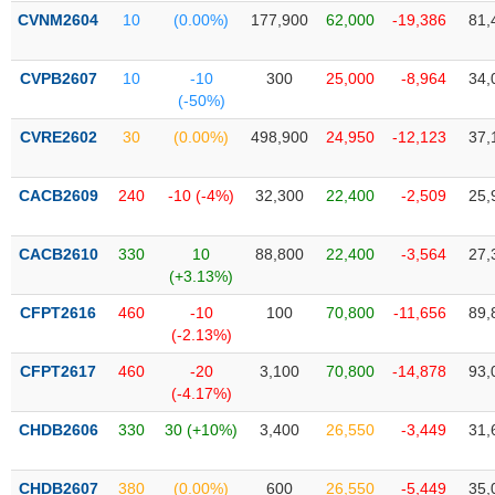
PHIẾU
Hủy
CVNM2604
10
(0.00%)
177,900
62,000
-19,386
81,
niêm
yết
CVPB2607
10
-10
300
25,000
-8,964
34,
Theo
(-50%)
CÔNG
dõi
CỤ
đặc
CVRE2602
30
(0.00%)
498,900
24,950
-12,123
37,
ĐẦU
biệt
TƯ
Không
CACB2609
240
-10 (-4%)
32,300
22,400
-2,509
25,
được
ký
XUẤT
CACB2610
330
10
88,800
22,400
-3,564
27,
quỹ
DỮ
(+3.13%)
LIỆU
Danh
CFPT2616
460
-10
100
70,800
-11,656
89,
mục
(-2.13%)
ETF
TIN
CFPT2617
460
-20
3,100
70,800
-14,878
93,
Cổ
MỚI
(-4.17%)
phiếu
CHDB2606
330
30 (+10%)
3,400
26,550
-3,449
31,
chi
Ngành
tiết
(-)
CHDB2607
380
(0.00%)
600
26,550
-5,449
35,