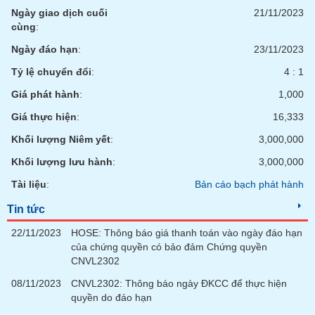
chính
Ngày giao dịch cuối
21/11/2023
cùng
:
Ngày đáo hạn
:
23/11/2023
Công
Tỷ lệ chuyển đổi
:
4 : 1
cụ
Giá phát hành
:
1,000
đầu
tư
Giá thực hiện
:
16,333
Khối lượng Niêm yết
:
3,000,000
Khối lượng lưu hành
:
3,000,000
Truyền
Tài liệu
:
Bản cáo bạch phát hành
thông
tài
Tin tức
chính
22/11/2023
HOSE: Thông báo giá thanh toán vào ngày đáo hạn
của chứng quyền có bảo đảm Chứng quyền
CNVL2302
08/11/2023
CNVL2302: Thông báo ngày ĐKCC để thực hiện
Dữ
quyền do đáo hạn
liệu