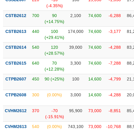
SÓC
(-4.35%)
SỨC
KHỎE
CSTB2612
700
90
2,100
74,600
-6,288
86,
(+14.75%)
CSTB2613
440
100
174,000
74,600
-3,177
81,
(+29.41%)
TÀI
CSTB2614
540
120
39,000
74,600
-4,288
83,
CHÍNH
(+28.57%)
CSTB2615
640
70
3,300
74,600
-7,288
88,
(+12.28%)
CTPB2607
450
90 (+25%)
100
14,600
-4,799
21,
CÔNG
NGHỆ
THÔNG
CTPB2608
300
(0.00%)
3,000
14,600
-4,288
20,
TIN
CVHM2612
370
-70
95,900
73,000
-8,851
85,
(-15.91%)
CVHM2613
540
(0.00%)
743,100
73,000
-10,768
88,
DỊCH