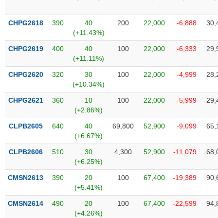
Tổng
VS-
quan
SECTOR
CHPG2618
390
40
200
22,000
-6,888
30,
Giao
(+11.43%)
dịch
CHPG2619
400
40
100
22,000
-6,333
29,
Tài
(+11.11%)
chính
NĂNG
CHPG2620
320
30
100
22,000
-4,999
28,
Phân
LƯỢNG
(+10.34%)
tích
kỹ
CHPG2621
360
10
100
22,000
-5,999
29,
thuật
(+2.86%)
Hồ
CLPB2605
640
40
69,800
52,900
-9,099
65,
NGUYÊN
sơ
(+6.67%)
VẬT
doanh
LIỆU
CLPB2606
510
30
4,300
52,900
-11,079
68,
nghiệp
(+6.25%)
Tin
CMSN2613
390
20
100
67,400
-19,389
90,
tức
(+5.41%)
sự
CÔNG
kiện
CMSN2614
490
20
100
67,400
-22,599
94,
NGHIỆP
(+4.26%)
Tài