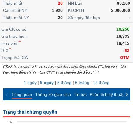
khoản
lai
Thấp nhất
20
NN bán
85,100
dịch
lỗ
Phân
Vĩ
Thống
Định
Cao nhất NY
1,920
KLCPLH
3,000,000
tích
mô
BẤT
Chứng
IR
Giao
kê
Chứng
giá
Thấp nhất NY
kỹ
20
Số ngày đến hạn
-
ĐỘNG
quyền
Awards
dịch
giao
quyền
thuật
SẢN
Nước
nội
dịch
Trái
Giá CK cơ sở
16,250
ngoài
Tổng
bộ
Bảng
phiếu
Giá thực hiện
16,333
Tin
quan
giá
Đào
doanh
Tự
**
Niên
tức
Hòa vốn
16,413
TÀI
trực
tạo
nghiệp
doanh
Thống
giám
*
S-X
-83
CHÍNH
tuyến
kê
Top
Trạng thái CW
OTM
Tài
giao
Bộ
cổ
liệu
(*)S-X là giá chứng khoán cơ sở - giá thực hiện điều chỉnh; (**)Hòa vốn = Giá
dịch
Dịch
lọc
phiếu
cổ
HÀNG
thực hiện điều chỉnh + Giá CW * Tỷ lệ chuyển đổi điều chỉnh
vụ
cổ
Định
đông
HÓA
Bản
phiếu
1 ngày
|
5 ngày
|
3 tháng
|
6 tháng
|
12 tháng
giá
đồ
So
ngành
Tổng quan
Thống kê giao dịch
Tin tức
Phân tích kỹ thuật
CK
sánh
KINH
cổ
Thống
TẾ
phiếu
kê
Trạng thái chứng quyền
giao
Báo
dịch
10k
cáo
THẾ
phân
GIỚI