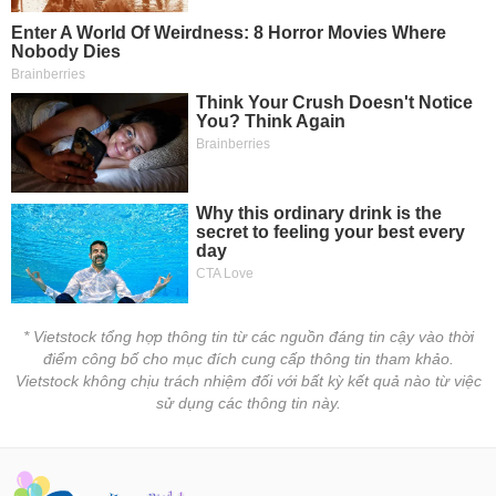
* Vietstock tổng hợp thông tin từ các nguồn đáng tin cậy vào thời
điểm công bố cho mục đích cung cấp thông tin tham khảo.
Vietstock không chịu trách nhiệm đối với bất kỳ kết quả nào từ việc
sử dụng các thông tin này.