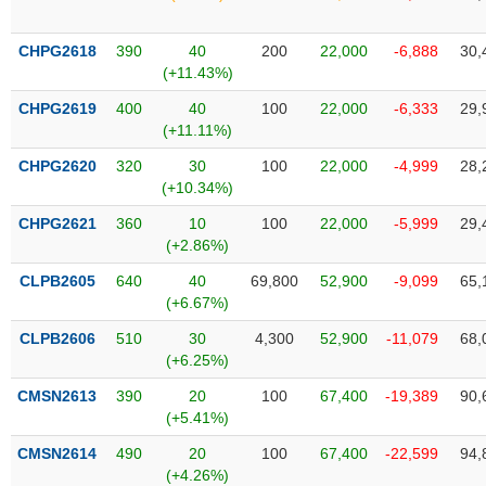
Tổng
VS-
quan
SECTOR
CHPG2618
390
40
200
22,000
-6,888
30,
Giao
(+11.43%)
dịch
CHPG2619
400
40
100
22,000
-6,333
29,
Tài
(+11.11%)
chính
NĂNG
CHPG2620
320
30
100
22,000
-4,999
28,
Phân
LƯỢNG
(+10.34%)
tích
kỹ
CHPG2621
360
10
100
22,000
-5,999
29,
thuật
(+2.86%)
Hồ
CLPB2605
640
40
69,800
52,900
-9,099
65,
NGUYÊN
sơ
(+6.67%)
VẬT
doanh
LIỆU
CLPB2606
510
30
4,300
52,900
-11,079
68,
nghiệp
(+6.25%)
Tin
CMSN2613
390
20
100
67,400
-19,389
90,
tức
(+5.41%)
sự
CÔNG
kiện
CMSN2614
490
20
100
67,400
-22,599
94,
NGHIỆP
(+4.26%)
Tài