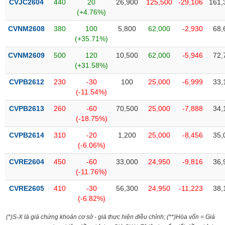
CVJC2604
440
20
26,900
125,500
-29,106
161,
Tất cả
Cổ phiếu
Chỉ số
Chứng chỉ quỹ
Chứng q
(+4.76%)
CVNM2608
380
100
5,800
62,000
-2,930
68,
Lãnh
đạo
(+35.71%)
(-)
CVNM2609
500
120
10,500
62,000
-5,946
72,
(+31.58%)
Tất cả
Người nội bộ
Người liên quan
Cổ đông lớn
CVPB2612
230
-30
100
25,000
-6,999
33,
(-11.54%)
Tin
tức
(-)
CVPB2613
260
-60
70,500
25,000
-7,888
34,
(-18.75%)
CVPB2614
310
-20
1,200
25,000
-8,456
35,
Bài
(-6.06%)
viết
của
CVRE2604
450
-60
33,000
24,950
-9,816
36,
tác
(-11.76%)
giả
(-)
CVRE2605
410
-30
56,300
24,950
-11,223
38,
(-6.82%)
Báo
(*)S-X là giá chứng khoán cơ sở - giá thực hiện điều chỉnh; (**)Hòa vốn = Giá
cáo