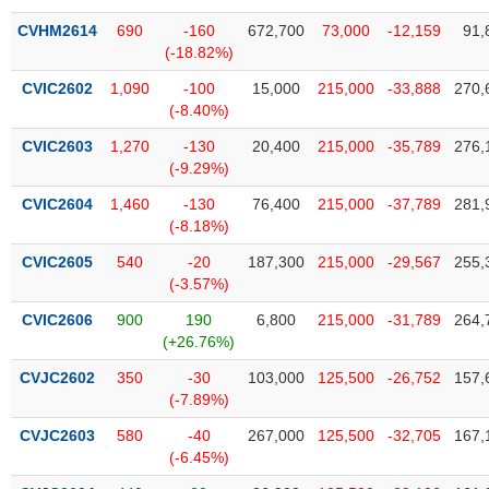
VỤ
CVHM2614
690
-160
672,700
73,000
-12,159
91,
TRUYỀN
(-18.82%)
THÔNG
CVIC2602
1,090
-100
15,000
215,000
-33,888
270,
(-8.40%)
CVIC2603
1,270
-130
20,400
215,000
-35,789
276,
TIỆN
(-9.29%)
ÍCH
CVIC2604
1,460
-130
76,400
215,000
-37,789
281,
(-8.18%)
CVIC2605
540
-20
187,300
215,000
-29,567
255,
(-3.57%)
BẤT
ĐỘNG
CVIC2606
900
190
6,800
215,000
-31,789
264,
(+26.76%)
SẢN
CVJC2602
350
-30
103,000
125,500
-26,752
157,
Mã
(-7.89%)
chứng
khoán
CVJC2603
580
-40
267,000
125,500
-32,705
167,
(-)
(-6.45%)