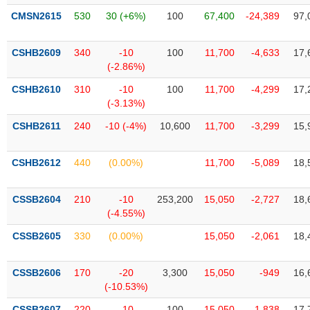
liệu
CMSN2615
530
30 (+6%)
100
67,400
-24,389
97,
Tâm
CSHB2609
340
-10
100
11,700
-4,633
17,
lý
TIÊU
(-2.86%)
thị
DÙNG
trường
KHÔNG
CSHB2610
310
-10
100
11,700
-4,299
17,
THIẾT
(-3.13%)
YẾU
CSHB2611
240
-10 (-4%)
10,600
11,700
-3,299
15,
CSHB2612
440
(0.00%)
11,700
-5,089
18,
TIÊU
CSSB2604
210
-10
253,200
15,050
-2,727
18,
DÙNG
(-4.55%)
THIẾT
YẾU
CSSB2605
330
(0.00%)
15,050
-2,061
18,
CSSB2606
170
-20
3,300
15,050
-949
16,
(-10.53%)
CHĂM
CSSB2607
220
-10
100
15,050
-1,838
17,