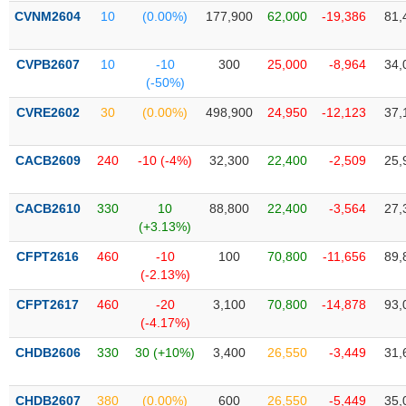
PHIẾU
Hủy
CVNM2604
10
(0.00%)
177,900
62,000
-19,386
81,
niêm
yết
CVPB2607
10
-10
300
25,000
-8,964
34,
Theo
(-50%)
CÔNG
dõi
CỤ
đặc
CVRE2602
30
(0.00%)
498,900
24,950
-12,123
37,
ĐẦU
biệt
TƯ
Không
CACB2609
240
-10 (-4%)
32,300
22,400
-2,509
25,
được
ký
XUẤT
CACB2610
330
10
88,800
22,400
-3,564
27,
quỹ
DỮ
(+3.13%)
LIỆU
Danh
CFPT2616
460
-10
100
70,800
-11,656
89,
mục
(-2.13%)
ETF
TIN
CFPT2617
460
-20
3,100
70,800
-14,878
93,
Cổ
MỚI
(-4.17%)
phiếu
CHDB2606
330
30 (+10%)
3,400
26,550
-3,449
31,
chi
Ngành
tiết
(-)
CHDB2607
380
(0.00%)
600
26,550
-5,449
35,