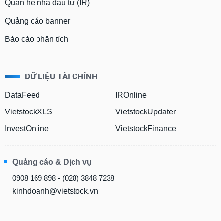
Quan hệ nhà đầu tư (IR)
Quảng cáo banner
Báo cáo phân tích
DỮ LIỆU TÀI CHÍNH
DataFeed
IROnline
VietstockXLS
VietstockUpdater
InvestOnline
VietstockFinance
Quảng cáo & Dịch vụ
0908 169 898 - (028) 3848 7238
kinhdoanh@vietstock.vn