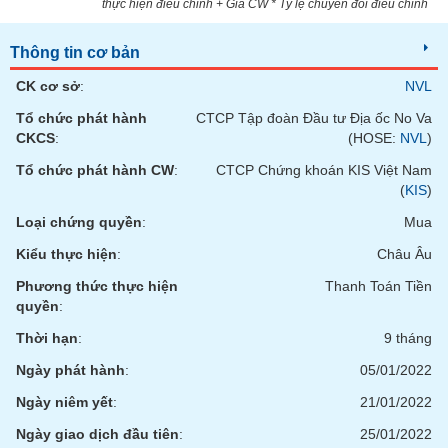
thực hiện điều chỉnh + Giá CW * Tỷ lệ chuyển đổi điều chỉnh
phân
tích
(-)
Thông tin cơ bản
CK cơ sở
:
NVL
Thuật
Tổ chức phát hành
CTCP Tập đoàn Đầu tư Địa ốc No Va
ngữ
(-)
CKCS
:
(HOSE:
NVL
)
Tổ chức phát hành CW
:
CTCP Chứng khoán KIS Việt Nam
(
KIS
)
Dịch
vụ
Loại chứng quyền
:
Mua
(-)
Kiểu thực hiện
:
Châu Âu
Phương thức thực hiện
Thanh Toán Tiền
Đào
quyền
:
tạo
Thời hạn
:
9 tháng
Ngày phát hành
:
05/01/2022
Ngày niêm yết
:
21/01/2022
Sách
tài
Ngày giao dịch đầu tiên
:
25/01/2022