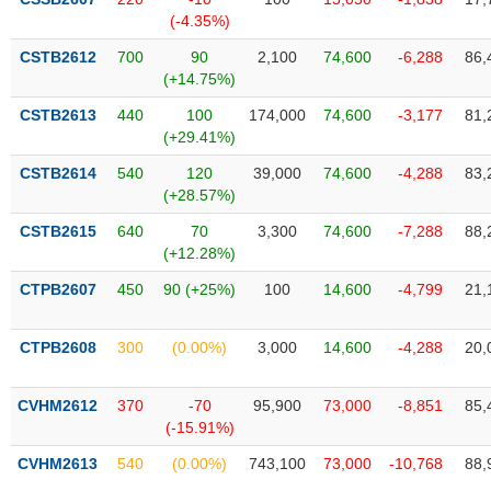
SÓC
(-4.35%)
SỨC
KHỎE
CSTB2612
700
90
2,100
74,600
-6,288
86,
(+14.75%)
CSTB2613
440
100
174,000
74,600
-3,177
81,
(+29.41%)
TÀI
CSTB2614
540
120
39,000
74,600
-4,288
83,
CHÍNH
(+28.57%)
CSTB2615
640
70
3,300
74,600
-7,288
88,
(+12.28%)
CTPB2607
450
90 (+25%)
100
14,600
-4,799
21,
CÔNG
NGHỆ
THÔNG
CTPB2608
300
(0.00%)
3,000
14,600
-4,288
20,
TIN
CVHM2612
370
-70
95,900
73,000
-8,851
85,
(-15.91%)
CVHM2613
540
(0.00%)
743,100
73,000
-10,768
88,
DỊCH