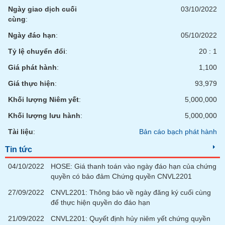
chính
Ngày giao dịch cuối
03/10/2022
cùng
:
Ngày đáo hạn
:
05/10/2022
Công
Tỷ lệ chuyển đổi
:
20 : 1
cụ
Giá phát hành
:
1,100
đầu
tư
Giá thực hiện
:
93,979
Khối lượng Niêm yết
:
5,000,000
Khối lượng lưu hành
:
5,000,000
Truyền
Tài liệu
:
Bản cáo bạch phát hành
thông
tài
Tin tức
chính
04/10/2022
HOSE: Giá thanh toán vào ngày đáo hạn của chứng
quyền có bảo đảm Chứng quyền CNVL2201
27/09/2022
CNVL2201: Thông báo về ngày đăng ký cuối cùng
để thực hiện quyền do đáo hạn
Dữ
liệu
21/09/2022
CNVL2201: Quyết định hủy niêm yết chứng quyền