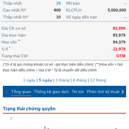
khoản
lai
Thấp nhất
10
NN bán
-
dịch
lỗ
Phân
Vĩ
Thống
Định
Cao nhất NY
900
KLCPLH
5,000,000
tích
mô
BẤT
Chứng
IR
Giao
kê
Chứng
giá
Thấp nhất NY
kỹ
10
Số ngày đến hạn
-
ĐỘNG
quyền
Awards
dịch
giao
quyền
thuật
SẢN
Nước
nội
dịch
Trái
Giá CK cơ sở
82,000
ngoài
Tổng
bộ
Bảng
phiếu
Giá thực hiện
93,979
Tin
quan
giá
Đào
doanh
Tự
**
Niên
tức
Hòa vốn
94,379
TÀI
trực
tạo
nghiệp
doanh
Thống
giám
*
S-X
-11,979
CHÍNH
tuyến
kê
Top
Trạng thái CW
OTM
Tài
giao
Bộ
cổ
liệu
(*)S-X là giá chứng khoán cơ sở - giá thực hiện điều chỉnh; (**)Hòa vốn = Giá
dịch
Dịch
lọc
phiếu
cổ
HÀNG
thực hiện điều chỉnh + Giá CW * Tỷ lệ chuyển đổi điều chỉnh
vụ
cổ
Định
đông
HÓA
Bản
phiếu
1 ngày
|
5 ngày
|
3 tháng
|
6 tháng
|
12 tháng
giá
đồ
So
ngành
Tổng quan
Thống kê giao dịch
Tin tức
Phân tích kỹ thuật
CK
sánh
KINH
cổ
Thống
TẾ
phiếu
kê
Trạng thái chứng quyền
giao
Báo
dịch
0
cáo
THẾ
phân
GIỚI