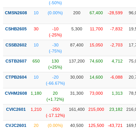
(-50%)
Trạng
CMSN2608
10
(0.00%)
200
67,400
-28,599
96,
thái
NGÀNH
cổ
CSHB2605
30
-10
5,300
11,700
-7,832
19,
phiếu
(-25%)
Quy
CSSB2602
10
-30
87,400
15,050
-2,703
17,
DOANH
mô
(-75%)
NGHIỆP
thị
trường
CSTB2607
650
130
137,200
74,600
4,712
75,
(+25%)
Niêm
CỔ
yết
CTPB2604
10
-20
30,000
14,600
-6,088
20,
PHIẾU
(-66.67%)
Niêm
yết
CVHM2608
1,180
20
31,300
73,000
1,313
78,
mới
(+1.72%)
PHÁI
Niêm
SINH
CVIC2601
1,210
-250
161,400
215,000
23,182
216,
yết
(-17.12%)
bổ
CVJC2601
20
(0.00%)
40,500
125,500
-43,721
169,
sung
TRÁI