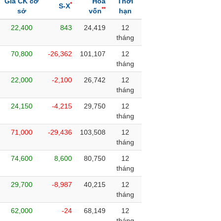
Giá CK cơ
Hòa
Thời
*
S-X
**
sở
vốn
hạn
22,400
843
24,419
12
tháng
70,800
-26,362
101,107
12
tháng
22,000
-2,100
26,742
12
tháng
24,150
-4,215
29,750
12
tháng
71,000
-29,436
103,508
12
tháng
74,600
8,600
80,750
12
tháng
29,700
-8,987
40,215
12
tháng
62,000
-24
68,149
12
tháng