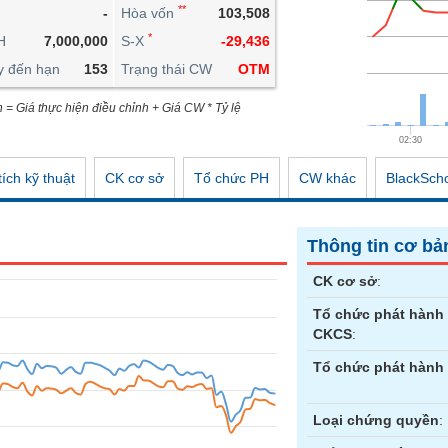
**
-
Hòa vốn
103,508
CÔNG CỤ ĐẦU TƯ
*
H
7,000,000
S-X
-29,436
XUẤT DỮ LIỆU
y đến hạn
153
Trạng thái CW
OTM
TIN MỚI
n = Giá thực hiện điều chỉnh + Giá CW * Tỷ lệ
02:30
ích kỹ thuật
CK cơ sở
Tổ chức PH
CW khác
BlackSch
Thông tin cơ bả
CK cơ sở
:
Tổ chức phát hành
CKCS
:
Tổ chức phát hành
Loại chứng quyền
: