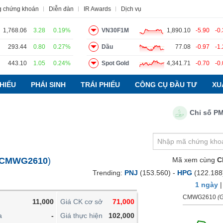
g chứng khoán
Diễn đàn
IR Awards
Dịch vụ
1,768.06
3.28
0.19%
VN30F1M
1,890.10
-5.90
-0
293.44
0.80
0.27%
Dầu
77.08
-0.97
-1
443.10
1.05
0.24%
Spot Gold
4,341.71
-0.70
-0
o
Tin tức
Báo cáo phân tích
Thuật ngữ
Dịch vụ
HIẾU
PHÁI SINH
TRÁI PHIẾU
CÔNG CỤ ĐẦU TƯ
XU
Chỉ số PMI ng
VIETSTOCKFINANCE
VĨ MÔ
NGÀNH
CMWG2610
)
Mã xem cùng
C
DOANH NGHIỆP
Trending:
PNJ
(153.560) -
HPG
(122.188
CỔ PHIẾU
1 ngày
PHÁI SINH
CMWG2610
(G
11,000
Giá CK cơ sở
71,000
TRÁI PHIẾU
a
-
Giá thực hiện
102,000