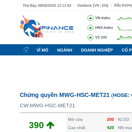
(
)
Đấu trườn
Thứ Bảy, 08/08/2026
12:12:05
Vietstock
VN
|
EN
VN-Index
HNX-Index
VS 100
Tất cả
Tính năng
Ngành
Mã chứng khoán
Lãnh đạ
VĨ MÔ
NGÀNH
DOANH NGHIỆP
CỔ P
Tính năng
(-)
VIETSTOCK
CHỨNG KHOÁN
DOANH NGHIỆP
Chứng quyền MWG-HSC-MET21
(
HOSE:
BẤT ĐỘNG SẢN
CW.MWG-HSC-MET21
TÀI CHÍNH
HÀNG HÓA
Mở cửa
200
KLGD
390
KINH TẾ
Cao nhất
420
NN mu