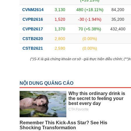
(+39.19%)
CVNM2614
3,130
480 (+18.11%)
84,200
CVPB2616
1,520
-30 (-1.94%)
35,200
CVPB2617
1,370
70 (+5.38%)
432,400
CSTB2620
2,800
(0.00%)
CSTB2621
2,590
(0.00%)
(*)S-X là giá chứng khoán cơ sở - giá thực hiện điều chỉnh; (**