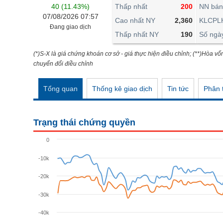
THẾ GIỚI
40 (11.43%)
Thấp nhất
200
NN bán
07/08/2026 07:57
ĐÔNG DƯƠNG
Cao nhất NY
2,360
KLCPL
Đang giao dịch
Thấp nhất NY
190
Số ngà
TÀI CHÍNH CÁ NHÂN
PHÂN TÍCH
(*)S-X là giá chứng khoán cơ sở - giá thực hiện điều chỉnh; (**)Hòa vố
chuyển đổi điều chỉnh
Ngành
(-)
Tổng quan
Thống kê giao dịch
Tin tức
Phân t
VS-SECTOR
NĂNG LƯỢNG
Trạng thái chứng quyền
NGUYÊN VẬT LIỆU
0
CÔNG NGHIỆP
-10k
TIÊU DÙNG KHÔNG THIẾT YẾU
-20k
TIÊU DÙNG THIẾT YẾU
-30k
CHĂM SÓC SỨC KHỎE
-40k