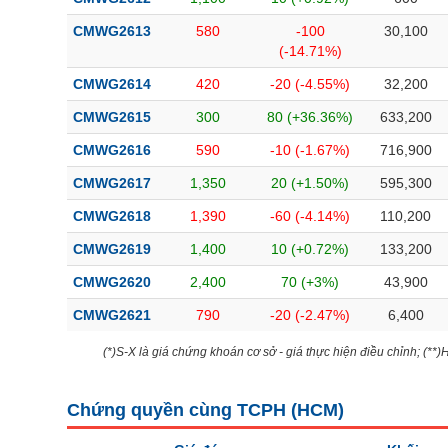
CMWG2613
580
-100
30,100
(-14.71%)
CMWG2614
420
-20 (-4.55%)
32,200
CMWG2615
300
80 (+36.36%)
633,200
CMWG2616
590
-10 (-1.67%)
716,900
CMWG2617
1,350
20 (+1.50%)
595,300
CMWG2618
1,390
-60 (-4.14%)
110,200
CMWG2619
1,400
10 (+0.72%)
133,200
CMWG2620
2,400
70 (+3%)
43,900
CMWG2621
790
-20 (-2.47%)
6,400
(*)S-X là giá chứng khoán cơ sở - giá thực hiện điều chỉnh; (**
Chứng quyền cùng TCPH (
HCM
)