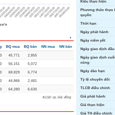
Kiểu thực hiện
:
30/07/2026
02/07/2026
04/06/2026
20/07/2026
22/06/2026
/2026
05/08/2026
08/07/2026
10/06/2026
26/07/2026
28/06/2026
1/05/2026
14/07/2026
16/06/2026
6
Phương thức thực 
quyền
:
Thời hạn
:
ice*n
Ngày phát hành
:
Ngày niêm yết
:
g
BQ mua
BQ bán
NN mua
NN bán
Ngày giao dịch đầu 
0
45,771
2,855
Ngày giao dịch cuố
cùng
:
0
56,151
5,072
ền
Hợp đồng tương lai
Trái phiếu
Ngày đáo hạn
:
0
68,829
6,774
Tỷ lệ chuyển đổi
:
0
44,866
2,481
TLCĐ điều chỉnh
:
0
64,280
6,630
Giá phát hành
:
KLGD: cp, Giá: đồng
Giá thực hiện
:
Giá TH điều chỉnh
: