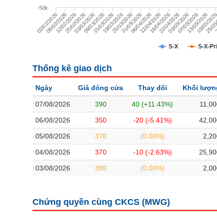
TÀI CHÍNH
-50k
07/05/2026
06/04/2026
09/03/2026
02/02/2026
25/05
22/04/2026
25/03/2026
25/02/2026
13/05/2026
12/04/2026
15/03/2026
08/02/2026
3
03/05/2026
31/03/2026
03/03/2026
19/05/202
16/04/2026
19/03/2026
12/02/2026
CÔNG NGHỆ THÔNG TIN
DỊCH VỤ TRUYỀN THÔNG
S-X
S-X-Pr
TIỆN ÍCH
Thống kê giao dịch
BẤT ĐỘNG SẢN
Ngày
Giá đóng cửa
Thay đổi
Khối lượn
Mã chứng khoán
(-)
07/08/2026
390
40 (+11.43%)
11,00
06/08/2026
350
-20 (-5.41%)
42,00
Tất cả
Cổ phiếu
Chỉ số
Chứng chỉ quỹ
Chứng quy
05/08/2026
370
(0.00%)
2,20
Lãnh đạo
(-)
04/08/2026
370
-10 (-2.63%)
25,90
03/08/2026
380
(0.00%)
2,00
Tất cả
Người nội bộ
Người liên quan
Cổ đông lớn
Tin tức
(-)
Chứng quyền cùng CKCS (
MWG
)