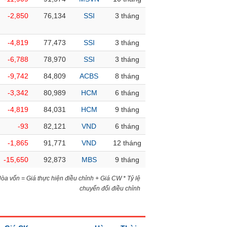
-2,850
76,134
SSI
3 tháng
-4,819
77,473
SSI
3 tháng
-6,788
78,970
SSI
3 tháng
-9,742
84,809
ACBS
8 tháng
-3,342
80,989
HCM
6 tháng
-4,819
84,031
HCM
9 tháng
-93
82,121
VND
6 tháng
-1,865
91,771
VND
12 tháng
-15,650
92,873
MBS
9 tháng
)Hòa vốn = Giá thực hiện điều chỉnh + Giá CW * Tỷ lệ
chuyển đổi điều chỉnh