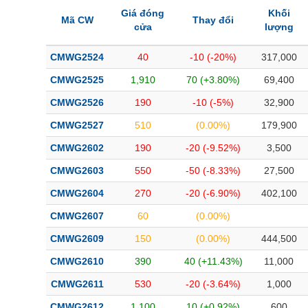
Bài viết của tác giả
(-)
Giá đóng
Khối
Mã CW
Thay đổi
cửa
lượng
Báo cáo phân tích
(-)
CMWG2524
40
-10 (-20%)
317,000
CMWG2525
1,910
70 (+3.80%)
69,400
Thuật ngữ
(-)
CMWG2526
190
-10 (-5%)
32,900
CMWG2527
510
(0.00%)
179,900
Dịch vụ
(-)
CMWG2602
190
-20 (-9.52%)
3,500
Đào tạo
CMWG2603
550
-50 (-8.33%)
27,500
CMWG2604
270
-20 (-6.90%)
402,100
Sách tài chính
CMWG2607
60
(0.00%)
Công cụ đầu tư
CMWG2609
150
(0.00%)
444,500
Truyền thông tài chính
CMWG2610
390
40 (+11.43%)
11,000
Dữ liệu tài chính
CMWG2611
530
-20 (-3.64%)
1,000
CMWG2612
1,100
10 (+0.92%)
600