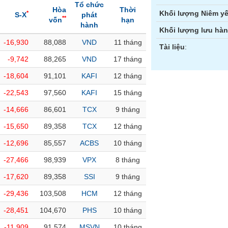
Tổ chức
Hòa
Thời
Khối lượng Niêm yế
*
S-X
phát
**
vốn
hạn
hành
Khối lượng lưu hà
-16,930
88,088
VND
11 tháng
Tài liệu
:
-9,742
88,265
VND
17 tháng
-18,604
91,101
KAFI
12 tháng
-22,543
97,560
KAFI
15 tháng
-14,666
86,601
TCX
9 tháng
-15,650
89,358
TCX
12 tháng
-12,696
85,557
ACBS
10 tháng
-27,466
98,939
VPX
8 tháng
-17,620
89,358
SSI
9 tháng
-29,436
103,508
HCM
12 tháng
-28,451
104,670
PHS
10 tháng
-11,909
91,574
MSVN
10 tháng