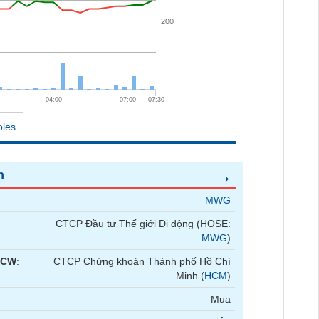
200
-
04:00
07:00
07:30
oles
n
MWG
CTCP Đầu tư Thế giới Di động (HOSE:
MWG
)
 CW
:
CTCP Chứng khoán Thành phố Hồ Chí
Minh (
HCM
)
Mua