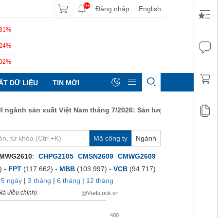
9+
Đăng nhập
English
|
.31%
.24%
.02%
ẤT DỮ LIỆU
TIN MỚI
ành sản xuất Việt Nam tháng 7/2026: Sản lượng, số lượng đơn đặt
Mã công ty
Ngành
MWG2610
:
CHPG2105
CMSN2609
CMWG2609
) -
FPT
(117.662) -
MBB
(103.997) -
VCB
(94.717)
|
5 ngày
|
3 tháng
|
6 tháng
|
12 tháng
iá điều chỉnh)
@Vietstock.vn
400