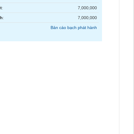
t
:
7,000,000
nh
:
7,000,000
Bản cáo bạch phát hành