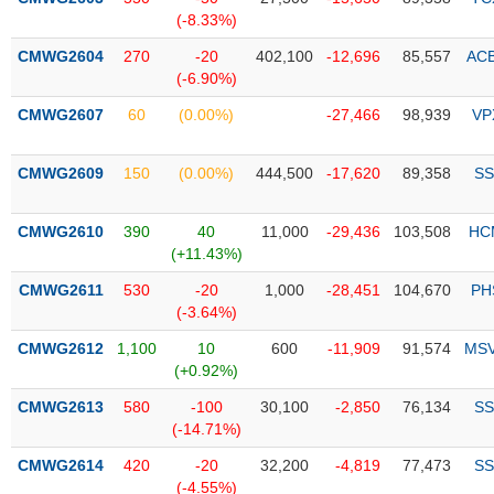
PHIẾU
Hủy
(-8.33%)
niêm
yết
CMWG2604
270
-20
402,100
-12,696
85,557
AC
(-6.90%)
Theo
CÔNG
dõi
CMWG2607
60
(0.00%)
-27,466
98,939
VP
CỤ
đặc
ĐẦU
biệt
TƯ
CMWG2609
150
(0.00%)
444,500
-17,620
89,358
SS
Không
được
CMWG2610
390
40
11,000
-29,436
103,508
HC
ký
XUẤT
(+11.43%)
quỹ
DỮ
LIỆU
CMWG2611
530
-20
1,000
-28,451
104,670
PH
Danh
(-3.64%)
mục
ETF
CMWG2612
1,100
10
600
-11,909
91,574
MS
TIN
(+0.92%)
Cổ
MỚI
CMWG2613
phiếu
580
-100
30,100
-2,850
76,134
SS
(-14.71%)
chi
Ngành
tiết
(-)
CMWG2614
420
-20
32,200
-4,819
77,473
SS
(-4.55%)