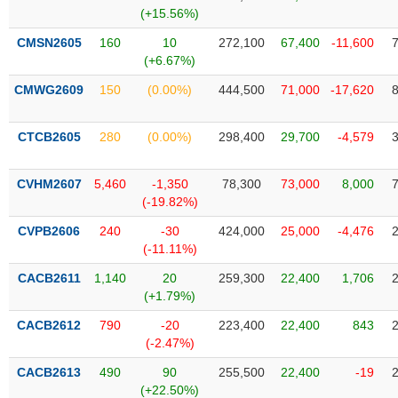
SÓC
(+15.56%)
SỨC
KHỎE
CMSN2605
160
10
272,100
67,400
-11,600
(+6.67%)
CMWG2609
150
(0.00%)
444,500
71,000
-17,620
TÀI
CTCB2605
280
(0.00%)
298,400
29,700
-4,579
CHÍNH
CVHM2607
5,460
-1,350
78,300
73,000
8,000
(-19.82%)
CVPB2606
240
-30
424,000
25,000
-4,476
CÔNG
(-11.11%)
NGHỆ
THÔNG
CACB2611
1,140
20
259,300
22,400
1,706
(+1.79%)
TIN
CACB2612
790
-20
223,400
22,400
843
(-2.47%)
CACB2613
490
90
255,500
22,400
-19
DỊCH
(+22.50%)