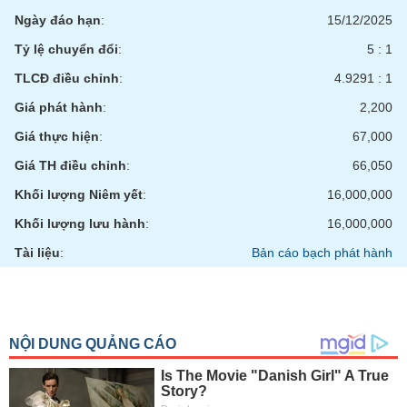
tài
Ngày đáo hạn
:
15/12/2025
chính
Tỷ lệ chuyển đổi
:
5 : 1
TLCĐ điều chỉnh
:
4.9291 : 1
Giá phát hành
:
2,200
Giá thực hiện
:
67,000
Giá TH điều chỉnh
:
66,050
Khối lượng Niêm yết
:
16,000,000
Khối lượng lưu hành
:
16,000,000
Tài liệu
:
Bản cáo bạch phát hành