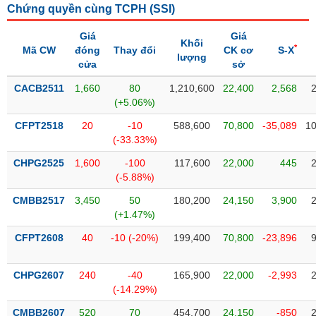
Chứng quyền cùng TCPH (
SSI
)
liệu
Giá
Giá
Tâm
Khối
*
Mã CW
đóng
Thay đổi
CK cơ
S-X
lý
lượng
TIÊU
cửa
sở
thị
DÙNG
trường
KHÔNG
CACB2511
1,660
80
1,210,600
22,400
2,568
(+5.06%)
THIẾT
YẾU
CFPT2518
20
-10
588,600
70,800
-35,089
10
(-33.33%)
CHPG2525
1,600
-100
117,600
22,000
445
(-5.88%)
TIÊU
CMBB2517
3,450
50
180,200
24,150
3,900
DÙNG
(+1.47%)
THIẾT
YẾU
CFPT2608
40
-10 (-20%)
199,400
70,800
-23,896
CHPG2607
240
-40
165,900
22,000
-2,993
(-14.29%)
CHĂM
CMBB2607
520
70
454,700
24,150
-850