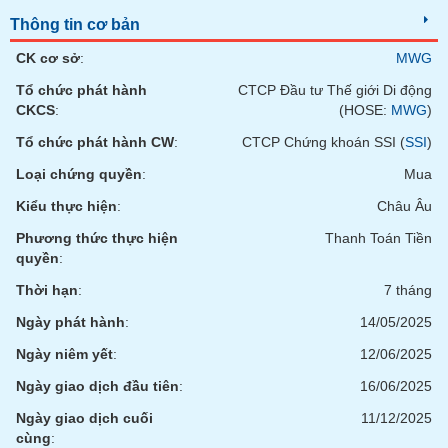
chính
Thông tin cơ bản
CK cơ sở
:
MWG
Tổ chức phát hành
CTCP Đầu tư Thế giới Di động
Công
CKCS
:
(HOSE:
MWG
)
cụ
đầu
Tổ chức phát hành CW
:
CTCP Chứng khoán SSI (
SSI
)
tư
Loại chứng quyền
:
Mua
Kiểu thực hiện
:
Châu Âu
Phương thức thực hiện
Thanh Toán Tiền
Truyền
quyền
:
thông
Thời hạn
:
7 tháng
tài
chính
Ngày phát hành
:
14/05/2025
Ngày niêm yết
:
12/06/2025
Ngày giao dịch đầu tiên
:
16/06/2025
Dữ
Ngày giao dịch cuối
11/12/2025
liệu
cùng
: