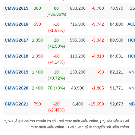
Tổng
VS-
quan
CMWG2615
300
80
633,200
-6,788
78,970
SS
SECTOR
(+36.36%)
Giao
dịch
CMWG2616
590
-10
716,900
-9,742
84,809
AC
(-1.67%)
Tài
chính
CMWG2617
1,350
20
595,300
-3,342
80,989
HC
NĂNG
(+1.50%)
Phân
LƯỢNG
tích
CMWG2618
1,390
-60
110,200
-4,819
84,031
HC
kỹ
(-4.14%)
thuật
CMWG2619
1,400
10
133,200
-93
82,121
VN
Hồ
(+0.72%)
NGUYÊN
sơ
VẬT
CMWG2620
2,400
70 (+3%)
43,900
-1,865
91,771
VN
doanh
LIỆU
nghiệp
CMWG2621
790
-20
6,400
-15,650
92,873
MB
Tin
(-2.47%)
tức
sự
(*)S-X là giá chứng khoán cơ sở - giá thực hiện điều chỉnh; (**)Hòa vốn = Giá
CÔNG
kiện
thực hiện điều chỉnh + Giá CW * Tỷ lệ chuyển đổi điều chỉnh
NGHIỆP
Tài