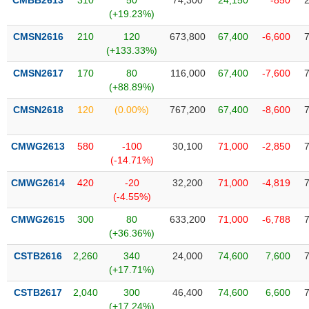
CMBB2613
310
50
74,300
24,150
-850
Tất cả
Cổ phiếu
Chỉ số
Chứng chỉ quỹ
Chứng q
(+19.23%)
CMSN2616
210
120
673,800
67,400
-6,600
Lãnh
(+133.33%)
đạo
(-)
CMSN2617
170
80
116,000
67,400
-7,600
(+88.89%)
Tất cả
Người nội bộ
Người liên quan
Cổ đông lớn
CMSN2618
120
(0.00%)
767,200
67,400
-8,600
Tin
tức
CMWG2613
580
-100
30,100
71,000
-2,850
(-)
(-14.71%)
CMWG2614
420
-20
32,200
71,000
-4,819
Bài
(-4.55%)
viết
của
CMWG2615
300
80
633,200
71,000
-6,788
tác
(+36.36%)
giả
(-)
CSTB2616
2,260
340
24,000
74,600
7,600
(+17.71%)
Báo
CSTB2617
2,040
300
46,400
74,600
6,600
cáo
(+17.24%)