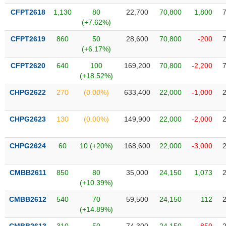
VỤ
CFPT2618
1,130
80
22,700
70,800
1,800
TRUYỀN
(+7.62%)
THÔNG
CFPT2619
860
50
28,600
70,800
-200
(+6.17%)
CFPT2620
640
100
169,200
70,800
-2,200
TIỆN
(+18.52%)
ÍCH
CHPG2622
270
(0.00%)
633,400
22,000
-1,000
CHPG2623
130
(0.00%)
149,900
22,000
-2,000
BẤT
CHPG2624
60
10 (+20%)
168,600
22,000
-3,000
ĐỘNG
SẢN
CMBB2611
850
80
35,000
24,150
1,073
(+10.39%)
Mã
chứng
CMBB2612
540
70
59,500
24,150
112
khoán
(-)
(+14.89%)