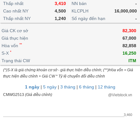
khoản
lai
Thấp nhất
3,410
NN bán
-
dịch
lỗ
Phân
Vĩ
Thống
Định
Cao nhất NY
4,500
KLCPLH
16,000,000
tích
mô
BẤT
Chứng
IR
Giao
kê
Chứng
giá
Thấp nhất NY
kỹ
1,240
Số ngày đến hạn
-
ĐỘNG
quyền
Awards
dịch
giao
quyền
thuật
SẢN
Nước
nội
dịch
Trái
Giá CK cơ sở
82,300
ngoài
Tổng
bộ
Bảng
phiếu
Giá thực hiện
67,000
Tin
quan
giá
Đào
doanh
Tự
**
Niên
tức
Hòa vốn
82,858
TÀI
trực
tạo
nghiệp
doanh
Thống
giám
*
S-X
16,250
CHÍNH
tuyến
kê
Top
Trạng thái CW
ITM
Tài
giao
Bộ
cổ
liệu
(*)S-X là giá chứng khoán cơ sở - giá thực hiện điều chỉnh; (**)Hòa vốn = Giá
dịch
Dịch
lọc
phiếu
cổ
HÀNG
thực hiện điều chỉnh + Giá CW * Tỷ lệ chuyển đổi điều chỉnh
vụ
cổ
Định
đông
HÓA
Bản
phiếu
1 ngày
|
5 ngày
|
3 tháng
|
6 tháng
|
12 tháng
giá
đồ
So
CMWG2513
(Giá điều chỉnh)
@Vietstock.vn
ngành
sánh
KINH
cổ
Thống
TẾ
phiếu
kê
3,460
giao
Báo
dịch
cáo
THẾ
phân
GIỚI