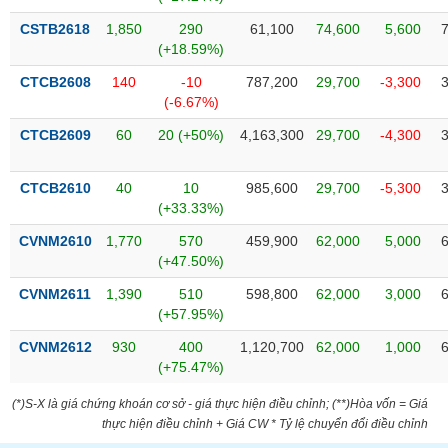
phân
tích
CSTB2618
1,850
290
61,100
74,600
5,600
(-)
(+18.59%)
CTCB2608
140
-10
787,200
29,700
-3,300
(-6.67%)
Thuật
ngữ
(-)
CTCB2609
60
20 (+50%)
4,163,300
29,700
-4,300
CTCB2610
40
10
985,600
29,700
-5,300
Dịch
(+33.33%)
vụ
(-)
CVNM2610
1,770
570
459,900
62,000
5,000
(+47.50%)
CVNM2611
1,390
510
598,800
62,000
3,000
Đào
(+57.95%)
tạo
CVNM2612
930
400
1,120,700
62,000
1,000
(+75.47%)
(*)S-X là giá chứng khoán cơ sở - giá thực hiện điều chỉnh; (**)Hòa vốn = Giá
Sách
thực hiện điều chỉnh + Giá CW * Tỷ lệ chuyển đổi điều chỉnh
tài