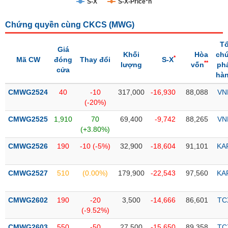
S-X
S-X-Price*n
Trạng
Chứng quyền cùng CKCS (
MWG
)
thái
NGÀNH
cổ
T
phiếu
Giá
Khối
Hòa
ch
*
Mã CW
đóng
Thay đổi
S-X
**
lượng
vốn
ph
Quy
cửa
hà
DOANH
mô
NGHIỆP
thị
CMWG2524
40
-10
317,000
-16,930
88,088
VN
trường
(-20%)
Niêm
CMWG2525
1,910
70
69,400
-9,742
88,265
VN
CỔ
yết
(+3.80%)
PHIẾU
Niêm
CMWG2526
190
-10 (-5%)
32,900
-18,604
91,101
KA
yết
mới
PHÁI
CMWG2527
510
(0.00%)
179,900
-22,543
97,560
KA
Niêm
SINH
yết
CMWG2602
190
-20
3,500
-14,666
86,601
TC
bổ
(-9.52%)
sung
TRÁI
CMWG2603
550
-50
27,500
-15,650
89,358
TC