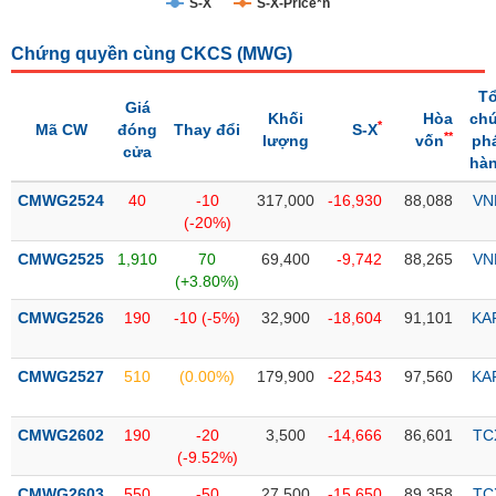
S-X
S-X-Price*n
Trạng
Chứng quyền cùng CKCS (
MWG
)
thái
NGÀNH
cổ
T
phiếu
Giá
Khối
Hòa
ch
*
Mã CW
đóng
Thay đổi
S-X
**
lượng
vốn
ph
Quy
cửa
hà
DOANH
mô
NGHIỆP
thị
CMWG2524
40
-10
317,000
-16,930
88,088
VN
trường
(-20%)
Niêm
CMWG2525
1,910
70
69,400
-9,742
88,265
VN
CỔ
yết
(+3.80%)
PHIẾU
Niêm
CMWG2526
190
-10 (-5%)
32,900
-18,604
91,101
KA
yết
mới
PHÁI
CMWG2527
510
(0.00%)
179,900
-22,543
97,560
KA
Niêm
SINH
yết
CMWG2602
190
-20
3,500
-14,666
86,601
TC
bổ
(-9.52%)
sung
TRÁI
CMWG2603
550
-50
27,500
-15,650
89,358
TC