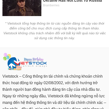
* Vietstock tổng hợp thông tin từ các nguồn đáng tin cậy vào thời
điểm công bố cho mục đích cung cấp thông tin tham khảo.
Vietstock không chịu trách nhiệm đối với bất kỳ kết quả nào từ việc
sử dụng các thông tin này.
Vietstock – Cổng thông tin tài chính và chứng khoán chính
thức hoạt động từ ngày 02/08/2002, với định hướng trở
thành người bạn đồng hành đáng tin cậy của nhà đầu tư.
Ngay từ những ngày đầu, Vietstock đã không ngừng nỗ lực
mang đến hệ thống thông tin và dữ liệu tài chính chính xác –