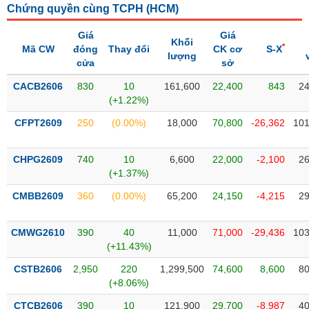
Chứng quyền cùng TCPH (
HCM
)
liệu
Giá
Giá
Tâm
Khối
*
Mã CW
đóng
Thay đổi
CK cơ
S-X
lý
lượng
TIÊU
cửa
sở
thị
DÙNG
trường
KHÔNG
CACB2606
830
10
161,600
22,400
843
24
(+1.22%)
THIẾT
YẾU
CFPT2609
250
(0.00%)
18,000
70,800
-26,362
101
CHPG2609
740
10
6,600
22,000
-2,100
26
(+1.37%)
TIÊU
CMBB2609
360
(0.00%)
65,200
24,150
-4,215
29
DÙNG
THIẾT
YẾU
CMWG2610
390
40
11,000
71,000
-29,436
103
(+11.43%)
CSTB2606
2,950
220
1,299,500
74,600
8,600
80
(+8.06%)
CHĂM
CTCB2606
390
10
121,900
29,700
-8,987
40