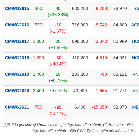
Tổng
VS-
quan
CMWG2615
300
80
633,200
-6,788
78,970
SS
SECTOR
(+36.36%)
Giao
dịch
CMWG2616
590
-10
716,900
-9,742
84,809
AC
(-1.67%)
Tài
chính
CMWG2617
1,350
20
595,300
-3,342
80,989
HC
NĂNG
(+1.50%)
Phân
LƯỢNG
tích
CMWG2618
1,390
-60
110,200
-4,819
84,031
HC
kỹ
(-4.14%)
thuật
CMWG2619
1,400
10
133,200
-93
82,121
VN
Hồ
(+0.72%)
NGUYÊN
sơ
VẬT
CMWG2620
2,400
70 (+3%)
43,900
-1,865
91,771
VN
doanh
LIỆU
nghiệp
CMWG2621
790
-20
6,400
-15,650
92,873
MB
Tin
(-2.47%)
tức
sự
(*)S-X là giá chứng khoán cơ sở - giá thực hiện điều chỉnh; (**)Hòa vốn = Giá
CÔNG
kiện
thực hiện điều chỉnh + Giá CW * Tỷ lệ chuyển đổi điều chỉnh
NGHIỆP
Tài