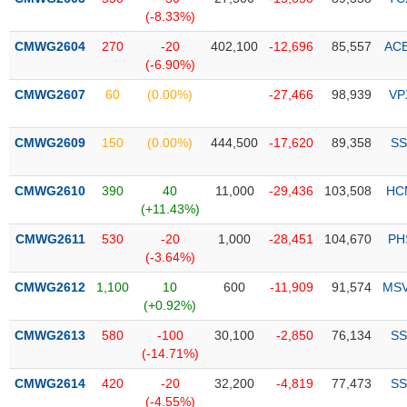
PHIẾU
Hủy
(-8.33%)
niêm
yết
CMWG2604
270
-20
402,100
-12,696
85,557
AC
(-6.90%)
Theo
CÔNG
dõi
CMWG2607
60
(0.00%)
-27,466
98,939
VP
CỤ
đặc
ĐẦU
biệt
TƯ
CMWG2609
150
(0.00%)
444,500
-17,620
89,358
SS
Không
được
CMWG2610
390
40
11,000
-29,436
103,508
HC
ký
XUẤT
(+11.43%)
quỹ
DỮ
LIỆU
CMWG2611
530
-20
1,000
-28,451
104,670
PH
Danh
(-3.64%)
mục
ETF
CMWG2612
1,100
10
600
-11,909
91,574
MS
TIN
(+0.92%)
Cổ
MỚI
CMWG2613
phiếu
580
-100
30,100
-2,850
76,134
SS
(-14.71%)
chi
Ngành
tiết
(-)
CMWG2614
420
-20
32,200
-4,819
77,473
SS
(-4.55%)