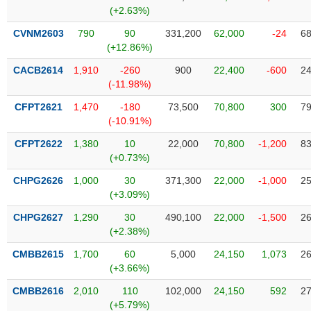
SÓC
(+2.63%)
SỨC
KHỎE
CVNM2603
790
90
331,200
62,000
-24
68
(+12.86%)
CACB2614
1,910
-260
900
22,400
-600
24
(-11.98%)
TÀI
CFPT2621
1,470
-180
73,500
70,800
300
79
CHÍNH
(-10.91%)
CFPT2622
1,380
10
22,000
70,800
-1,200
83
(+0.73%)
CHPG2626
1,000
30
371,300
22,000
-1,000
25
CÔNG
(+3.09%)
NGHỆ
THÔNG
CHPG2627
1,290
30
490,100
22,000
-1,500
26
(+2.38%)
TIN
CMBB2615
1,700
60
5,000
24,150
1,073
26
(+3.66%)
CMBB2616
2,010
110
102,000
24,150
592
27
DỊCH
(+5.79%)