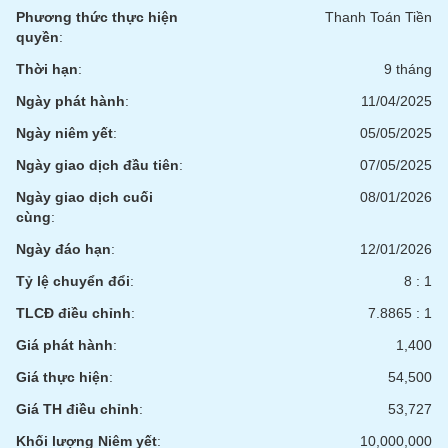
phân
Phương thức thực hiện
Thanh Toán Tiền
tích
quyền
:
(-)
Thời hạn
:
9 tháng
Ngày phát hành
:
11/04/2025
Thuật
ngữ
Ngày niêm yết
:
05/05/2025
(-)
Ngày giao dịch đầu tiên
:
07/05/2025
Dịch
Ngày giao dịch cuối
08/01/2026
vụ
cùng
:
(-)
Ngày đáo hạn
:
12/01/2026
Tỷ lệ chuyển đổi
:
8 : 1
Đào
TLCĐ điều chỉnh
:
7.8865 : 1
tạo
Giá phát hành
:
1,400
Giá thực hiện
:
54,500
Giá TH điều chỉnh
:
53,727
Sách
tài
Khối lượng Niêm yết
:
10,000,000