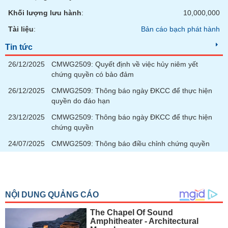
chính
Khối lượng lưu hành
:
10,000,000
Tài liệu
:
Bản cáo bạch phát hành
Tin tức
Công
cụ
26/12/2025
CMWG2509: Quyết định về việc hủy niêm yết
đầu
chứng quyền có bảo đảm
tư
26/12/2025
CMWG2509: Thông báo ngày ĐKCC để thực hiện
quyền do đáo hạn
23/12/2025
CMWG2509: Thông báo ngày ĐKCC để thực hiện
chứng quyền
Truyền
thông
24/07/2025
CMWG2509: Thông báo điều chỉnh chứng quyền
tài
chính
Dữ
liệu