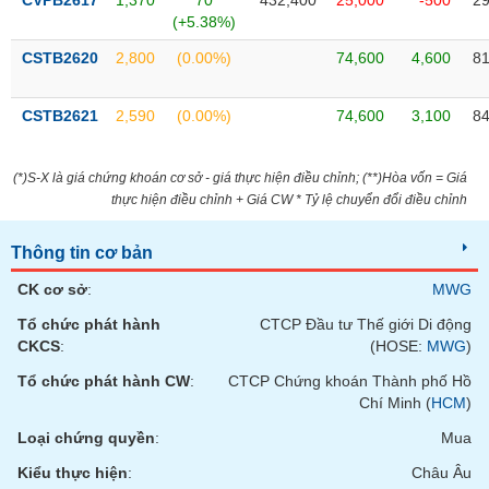
CVPB2617
1,370
70
432,400
25,000
-500
29
Tất cả
Cổ phiếu
Chỉ số
Chứng chỉ quỹ
Chứng q
(+5.38%)
CSTB2620
2,800
(0.00%)
74,600
4,600
81
Lãnh
đạo
(-)
CSTB2621
2,590
(0.00%)
74,600
3,100
84
Tất cả
Người nội bộ
Người liên quan
Cổ đông lớn
(*)S-X là giá chứng khoán cơ sở - giá thực hiện điều chỉnh; (**)Hòa vốn = Giá
Tin
thực hiện điều chỉnh + Giá CW * Tỷ lệ chuyển đổi điều chỉnh
tức
(-)
Thông tin cơ bản
CK cơ sở
:
MWG
Bài
viết
Tổ chức phát hành
CTCP Đầu tư Thế giới Di động
của
CKCS
:
(HOSE:
MWG
)
tác
giả
Tổ chức phát hành CW
:
CTCP Chứng khoán Thành phố Hồ
(-)
Chí Minh (
HCM
)
Loại chứng quyền
:
Mua
Báo
Kiểu thực hiện
:
Châu Âu
cáo