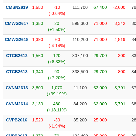
VỤ
CMSN2619
1,550
-10
111,700
67,400
-2,600
79
TRUYỀN
(-0.64%)
THÔNG
CMWG2617
1,350
20
595,300
71,000
-3,342
80
(+1.50%)
CMWG2618
1,390
-60
110,200
71,000
-4,819
84
TIỆN
(-4.14%)
ÍCH
CTCB2612
1,560
120
307,100
29,700
-300
33
(+8.33%)
CTCB2613
1,340
90
338,500
29,700
-800
34
(+7.20%)
BẤT
CVNM2613
3,800
1,070
11,100
62,000
5,791
67
ĐỘNG
(+39.19%)
SẢN
CVNM2614
3,130
480
84,200
62,000
5,791
68
(+18.11%)
Mã
chứng
CVPB2616
1,520
-30
35,200
25,000
28
khoán
(-)
(-1.94%)