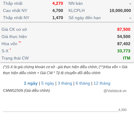
khoản
lai
Thấp nhất
4,270
NN bán
-
dịch
lỗ
Phân
Vĩ
Thống
Định
Cao nhất NY
4,700
KLCPLH
10,000,000
tích
mô
BẤT
Chứng
IR
Giao
kê
Chứng
giá
Thấp nhất NY
kỹ
1,470
Số ngày đến hạn
-
ĐỘNG
quyền
Awards
dịch
giao
quyền
thuật
SẢN
Nước
nội
dịch
Trái
Giá CK cơ sở
87,500
ngoài
Tổng
bộ
Bảng
phiếu
Giá thực hiện
54,500
Tin
quan
giá
Đào
doanh
Tự
**
Niên
tức
Hòa vốn
87,402
TÀI
trực
tạo
nghiệp
doanh
Thống
giám
*
S-X
33,773
CHÍNH
tuyến
kê
Top
Trạng thái CW
ITM
Tài
giao
Bộ
cổ
liệu
(*)S-X là giá chứng khoán cơ sở - giá thực hiện điều chỉnh; (**)Hòa vốn = Giá
dịch
Dịch
lọc
phiếu
cổ
HÀNG
thực hiện điều chỉnh + Giá CW * Tỷ lệ chuyển đổi điều chỉnh
vụ
cổ
Định
đông
HÓA
Bản
phiếu
1 ngày
|
5 ngày
|
3 tháng
|
6 tháng
|
12 tháng
giá
đồ
So
CMWG2509
(Giá điều chỉnh)
@Vietstock.vn
ngành
sánh
KINH
cổ
Thống
TẾ
phiếu
kê
4,300
giao
Báo
dịch
cáo
THẾ
phân
GIỚI