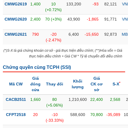
Tổng
VS-
CMWG2619
1,400
10
133,200
-93
82,121
VN
quan
SECTOR
(+0.72%)
Giao
CMWG2620
2,400
70 (+3%)
43,900
-1,865
91,771
VN
dịch
Tài
CMWG2621
790
-20
6,400
-15,650
92,873
MB
chính
(-2.47%)
NĂNG
Phân
LƯỢNG
(*)S-X là giá chứng khoán cơ sở - giá thực hiện điều chỉnh; (**)Hòa vốn = Giá
tích
thực hiện điều chỉnh + Giá CW * Tỷ lệ chuyển đổi điều chỉnh
kỹ
thuật
Chứng quyền cùng TCPH (
SSI
)
Hồ
NGUYÊN
Giá
Giá
sơ
Khối
VẬT
*
Mã CW
đóng
Thay đổi
CK cơ
S-X
doanh
lượng
LIỆU
cửa
sở
nghiệp
CACB2511
1,660
80
1,210,600
22,400
2,568
Tin
(+5.06%)
tức
sự
CFPT2518
20
-10
588,600
70,800
-35,089
10
CÔNG
kiện
(-33.33%)
NGHIỆP
Tài