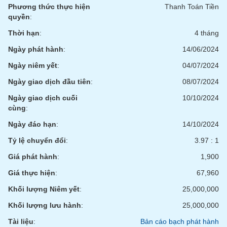
chính
Phương thức thực hiện
Thanh Toán Tiền
quyền
:
Thời hạn
:
4 tháng
Ngày phát hành
:
14/06/2024
Công
cụ
Ngày niêm yết
:
04/07/2024
đầu
tư
Ngày giao dịch đầu tiên
:
08/07/2024
Ngày giao dịch cuối
10/10/2024
cùng
:
Ngày đáo hạn
:
14/10/2024
Truyền
thông
Tỷ lệ chuyển đổi
:
3.97 : 1
tài
Giá phát hành
:
1,900
chính
Giá thực hiện
:
67,960
Khối lượng Niêm yết
:
25,000,000
Khối lượng lưu hành
:
25,000,000
Dữ
liệu
Tài liệu
:
Bản cáo bạch phát hành