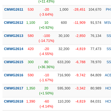
PHIẾU
Hủy
(+11.43%)
niêm
CMWG2611
530
-20
1,000
-28,451
104,670
PH
yết
(-3.64%)
Theo
CMWG2612
1,100
10
600
-11,909
91,574
MS
CÔNG
dõi
(+0.92%)
CỤ
đặc
ĐẦU
biệt
CMWG2613
580
-100
30,100
-2,850
76,134
SS
TƯ
(-14.71%)
Không
được
CMWG2614
420
-20
32,200
-4,819
77,473
SS
ký
(-4.55%)
XUẤT
quỹ
DỮ
CMWG2615
300
80
633,200
-6,788
78,970
SS
LIỆU
Danh
(+36.36%)
mục
CMWG2616
590
-10
716,900
-9,742
84,809
AC
ETF
(-1.67%)
TIN
Cổ
MỚI
CMWG2617
1,350
20
595,300
-3,342
80,989
HC
phiếu
(+1.50%)
chi
Ngành
CMWG2618
1,390
-60
110,200
-4,819
84,031
HC
tiết
(-)
(-4.14%)