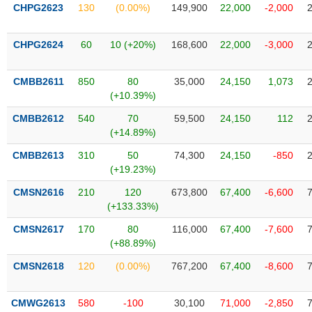
VỤ
CHPG2623
130
(0.00%)
149,900
22,000
-2,000
TRUYỀN
THÔNG
CHPG2624
60
10 (+20%)
168,600
22,000
-3,000
CMBB2611
850
80
35,000
24,150
1,073
(+10.39%)
TIỆN
CMBB2612
540
70
59,500
24,150
112
ÍCH
(+14.89%)
CMBB2613
310
50
74,300
24,150
-850
(+19.23%)
BẤT
CMSN2616
210
120
673,800
67,400
-6,600
ĐỘNG
(+133.33%)
SẢN
CMSN2617
170
80
116,000
67,400
-7,600
(+88.89%)
Mã
chứng
CMSN2618
120
(0.00%)
767,200
67,400
-8,600
khoán
(-)
CMWG2613
580
-100
30,100
71,000
-2,850