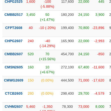
CHPG2525
1,600
-100
117,600
22,000
445
liệu
(-5.88%)
Tâm
CMBB2517
3,450
50
180,200
24,150
3,900
lý
(+1.47%)
TIÊU
thị
DÙNG
CFPT2608
40
-10 (-20%)
199,400
70,800
-23,896
trường
KHÔNG
THIẾT
CHPG2607
240
-40
165,900
22,000
-2,993
YẾU
(-14.29%)
CMBB2607
520
70
454,700
24,150
-850
(+15.56%)
TIÊU
CMSN2605
160
10
272,100
67,400
-11,600
DÙNG
(+6.67%)
THIẾT
CMWG2609
150
(0.00%)
444,500
71,000
-17,620
YẾU
CTCB2605
280
(0.00%)
298,400
29,700
-4,579
CVHM2607
5,460
-1,350
78,300
73,000
8,000
CHĂM