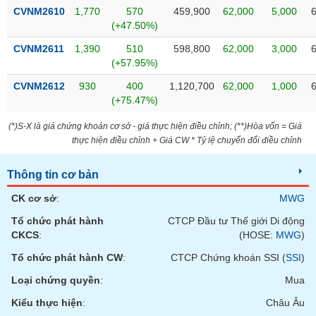
phân
CVNM2610
1,770
570
459,900
62,000
5,000
tích
(+47.50%)
(-)
CVNM2611
1,390
510
598,800
62,000
3,000
(+57.95%)
Thuật
ngữ
CVNM2612
930
400
1,120,700
62,000
1,000
(-)
(+75.47%)
(*)S-X là giá chứng khoán cơ sở - giá thực hiện điều chỉnh; (**)Hòa vốn = Giá
Dịch
thực hiện điều chỉnh + Giá CW * Tỷ lệ chuyển đổi điều chỉnh
vụ
(-)
Thông tin cơ bản
CK cơ sở
:
MWG
Đào
Tổ chức phát hành
CTCP Đầu tư Thế giới Di động
tạo
CKCS
:
(HOSE:
MWG
)
Tổ chức phát hành CW
:
CTCP Chứng khoán SSI (
SSI
)
Loại chứng quyền
:
Mua
Sách
Kiểu thực hiện
:
Châu Âu
tài