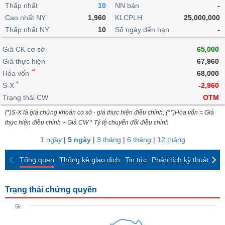
khoản
lai
Thấp nhất
10
NN bán
-
dịch
lỗ
Phân
Vĩ
Thống
Định
Cao nhất NY
1,960
KLCPLH
25,000,000
tích
mô
BẤT
Chứng
IR
Giao
kê
Chứng
giá
Thấp nhất NY
kỹ
10
Số ngày đến hạn
-
ĐỘNG
quyền
Awards
dịch
giao
quyền
thuật
SẢN
Nước
nội
dịch
Trái
Giá CK cơ sở
65,000
ngoài
Tổng
bộ
Bảng
phiếu
Giá thực hiện
67,960
Tin
quan
giá
Đào
doanh
Tự
**
Niên
tức
Hòa vốn
68,000
TÀI
trực
tạo
nghiệp
doanh
Thống
giám
*
S-X
-2,960
CHÍNH
tuyến
kê
Top
Trạng thái CW
OTM
Tài
giao
Bộ
cổ
liệu
(*)S-X là giá chứng khoán cơ sở - giá thực hiện điều chỉnh; (**)Hòa vốn = Giá
dịch
Dịch
lọc
phiếu
cổ
HÀNG
thực hiện điều chỉnh + Giá CW * Tỷ lệ chuyển đổi điều chỉnh
vụ
cổ
Định
đông
HÓA
Bản
phiếu
1 ngày
|
5 ngày
|
3 tháng
|
6 tháng
|
12 tháng
giá
đồ
So
ngành
Tổng quan
Thống kê giao dịch
Tin tức
Phân tích kỹ thuật
CK
sánh
KINH
cổ
Thống
TẾ
phiếu
kê
Trạng thái chứng quyền
giao
Báo
dịch
5k
cáo
THẾ
phân
GIỚI