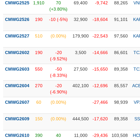
CMWG2525
1,910
70
69,400
-9,742
88,265
VN
(+3.80%)
Trạng
thái
CMWG2526
190
-10 (-5%)
32,900
-18,604
91,101
KA
NGÀNH
cổ
phiếu
CMWG2527
510
(0.00%)
179,900
-22,543
97,560
KA
Quy
DOANH
mô
CMWG2602
190
-20
3,500
-14,666
86,601
TC
NGHIỆP
thị
(-9.52%)
trường
CMWG2603
550
-50
27,500
-15,650
89,358
TC
Niêm
(-8.33%)
CỔ
yết
PHIẾU
CMWG2604
270
-20
402,100
-12,696
85,557
AC
Niêm
(-6.90%)
yết
mới
CMWG2607
60
(0.00%)
-27,466
98,939
VP
PHÁI
Niêm
SINH
yết
CMWG2609
150
(0.00%)
444,500
-17,620
89,358
SS
bổ
sung
TRÁI
CMWG2610
390
40
11,000
-29,436
103,508
HC