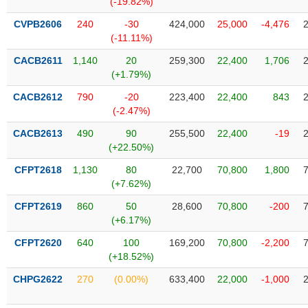
(-19.82%)
SÓC
SỨC
CVPB2606
240
-30
424,000
25,000
-4,476
KHỎE
(-11.11%)
CACB2611
1,140
20
259,300
22,400
1,706
(+1.79%)
CACB2612
790
-20
223,400
22,400
843
TÀI
(-2.47%)
CHÍNH
CACB2613
490
90
255,500
22,400
-19
(+22.50%)
CFPT2618
1,130
80
22,700
70,800
1,800
(+7.62%)
CÔNG
NGHỆ
CFPT2619
860
50
28,600
70,800
-200
THÔNG
(+6.17%)
TIN
CFPT2620
640
100
169,200
70,800
-2,200
(+18.52%)
CHPG2622
270
(0.00%)
633,400
22,000
-1,000
DỊCH