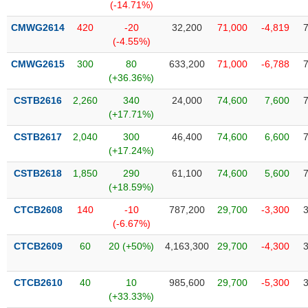
Tất cả
Cổ phiếu
Chỉ số
Chứng chỉ quỹ
Chứng q
(-14.71%)
CMWG2614
420
-20
32,200
71,000
-4,819
Lãnh
(-4.55%)
đạo
(-)
CMWG2615
300
80
633,200
71,000
-6,788
(+36.36%)
Tất cả
Người nội bộ
Người liên quan
Cổ đông lớn
CSTB2616
2,260
340
24,000
74,600
7,600
(+17.71%)
Tin
CSTB2617
2,040
300
46,400
74,600
6,600
tức
(-)
(+17.24%)
CSTB2618
1,850
290
61,100
74,600
5,600
(+18.59%)
Bài
viết
CTCB2608
140
-10
787,200
29,700
-3,300
của
(-6.67%)
tác
giả
CTCB2609
60
20 (+50%)
4,163,300
29,700
-4,300
(-)
CTCB2610
40
10
985,600
29,700
-5,300
Báo
(+33.33%)
cáo