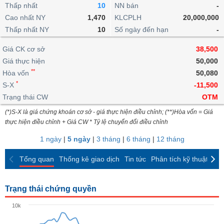
khoản
lai
Thấp nhất
10
NN bán
-
dịch
lỗ
Phân
Vĩ
Thống
Định
Cao nhất NY
1,470
KLCPLH
20,000,000
tích
mô
BẤT
Chứng
IR
Giao
kê
Chứng
giá
Thấp nhất NY
kỹ
10
Số ngày đến hạn
-
ĐỘNG
quyền
Awards
dịch
giao
quyền
thuật
SẢN
Nước
nội
dịch
Trái
Giá CK cơ sở
38,500
ngoài
Tổng
bộ
Bảng
phiếu
Giá thực hiện
50,000
Tin
quan
giá
Đào
doanh
Tự
**
Niên
tức
Hòa vốn
50,080
TÀI
trực
tạo
nghiệp
doanh
Thống
giám
*
S-X
-11,500
CHÍNH
tuyến
kê
Top
Trạng thái CW
OTM
Tài
giao
Bộ
cổ
liệu
(*)S-X là giá chứng khoán cơ sở - giá thực hiện điều chỉnh; (**)Hòa vốn = Giá
dịch
Dịch
lọc
phiếu
cổ
HÀNG
thực hiện điều chỉnh + Giá CW * Tỷ lệ chuyển đổi điều chỉnh
vụ
cổ
Định
đông
HÓA
Bản
phiếu
1 ngày
|
5 ngày
|
3 tháng
|
6 tháng
|
12 tháng
giá
đồ
So
ngành
Tổng quan
Thống kê giao dịch
Tin tức
Phân tích kỹ thuật
CK
sánh
KINH
cổ
Thống
TẾ
phiếu
kê
Trạng thái chứng quyền
giao
Báo
dịch
10k
cáo
THẾ
phân
GIỚI