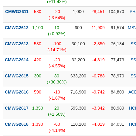
PHIẾU
Hủy
(+11.43%)
niêm
CMWG2611
530
-20
1,000
-28,451
104,670
PH
yết
(-3.64%)
Theo
CMWG2612
1,100
10
600
-11,909
91,574
MS
CÔNG
dõi
(+0.92%)
CỤ
đặc
ĐẦU
biệt
CMWG2613
580
-100
30,100
-2,850
76,134
SS
TƯ
(-14.71%)
Không
được
CMWG2614
420
-20
32,200
-4,819
77,473
SS
ký
(-4.55%)
XUẤT
quỹ
DỮ
CMWG2615
300
80
633,200
-6,788
78,970
SS
LIỆU
Danh
(+36.36%)
mục
CMWG2616
590
-10
716,900
-9,742
84,809
AC
ETF
(-1.67%)
TIN
Cổ
MỚI
CMWG2617
1,350
20
595,300
-3,342
80,989
HC
phiếu
(+1.50%)
chi
Ngành
CMWG2618
1,390
-60
110,200
-4,819
84,031
HC
tiết
(-)
(-4.14%)