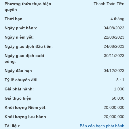
chính
Phương thức thực hiện
Thanh Toán Tiền
quyền
:
Thời hạn
:
4 tháng
Ngày phát hành
:
04/08/2023
Công
cụ
Ngày niêm yết
:
22/08/2023
đầu
tư
Ngày giao dịch đầu tiên
:
24/08/2023
Ngày giao dịch cuối
30/11/2023
cùng
:
Ngày đáo hạn
:
04/12/2023
Truyền
thông
Tỷ lệ chuyển đổi
:
8 : 1
tài
Giá phát hành
:
1,000
chính
Giá thực hiện
:
50,000
Khối lượng Niêm yết
:
20,000,000
Khối lượng lưu hành
:
20,000,000
Dữ
liệu
Tài liệu
:
Bản cáo bạch phát hành