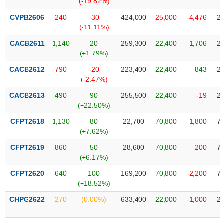
(-19.82%)
SÓC
SỨC
CVPB2606
240
-30
424,000
25,000
-4,476
KHỎE
(-11.11%)
CACB2611
1,140
20
259,300
22,400
1,706
(+1.79%)
CACB2612
790
-20
223,400
22,400
843
TÀI
(-2.47%)
CHÍNH
CACB2613
490
90
255,500
22,400
-19
(+22.50%)
CFPT2618
1,130
80
22,700
70,800
1,800
(+7.62%)
CÔNG
NGHỆ
CFPT2619
860
50
28,600
70,800
-200
THÔNG
(+6.17%)
TIN
CFPT2620
640
100
169,200
70,800
-2,200
(+18.52%)
CHPG2622
270
(0.00%)
633,400
22,000
-1,000
DỊCH