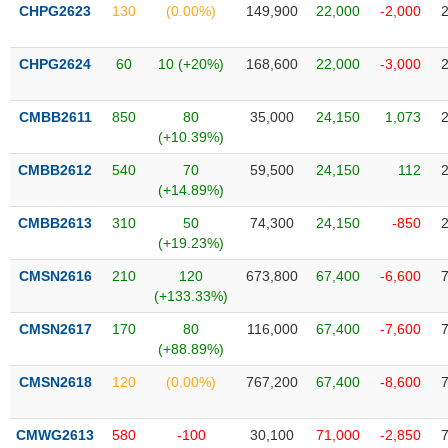
VỤ
CHPG2623
130
(0.00%)
149,900
22,000
-2,000
TRUYỀN
THÔNG
CHPG2624
60
10 (+20%)
168,600
22,000
-3,000
CMBB2611
850
80
35,000
24,150
1,073
(+10.39%)
TIỆN
CMBB2612
540
70
59,500
24,150
112
ÍCH
(+14.89%)
CMBB2613
310
50
74,300
24,150
-850
(+19.23%)
BẤT
CMSN2616
210
120
673,800
67,400
-6,600
ĐỘNG
(+133.33%)
SẢN
CMSN2617
170
80
116,000
67,400
-7,600
(+88.89%)
Mã
chứng
CMSN2618
120
(0.00%)
767,200
67,400
-8,600
khoán
(-)
CMWG2613
580
-100
30,100
71,000
-2,850