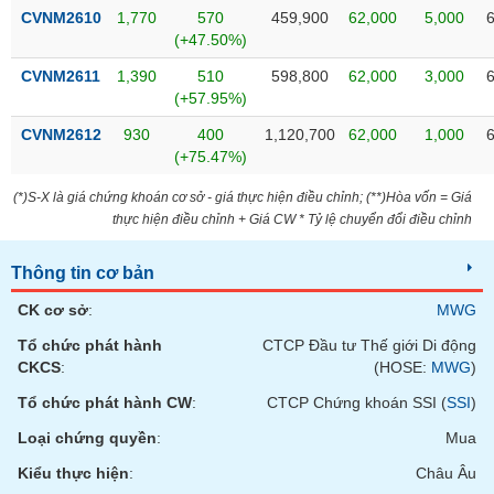
phân
CVNM2610
1,770
570
459,900
62,000
5,000
tích
(+47.50%)
(-)
CVNM2611
1,390
510
598,800
62,000
3,000
(+57.95%)
Thuật
ngữ
CVNM2612
930
400
1,120,700
62,000
1,000
(-)
(+75.47%)
(*)S-X là giá chứng khoán cơ sở - giá thực hiện điều chỉnh; (**)Hòa vốn = Giá
Dịch
thực hiện điều chỉnh + Giá CW * Tỷ lệ chuyển đổi điều chỉnh
vụ
(-)
Thông tin cơ bản
CK cơ sở
:
MWG
Đào
Tổ chức phát hành
CTCP Đầu tư Thế giới Di động
tạo
CKCS
:
(HOSE:
MWG
)
Tổ chức phát hành CW
:
CTCP Chứng khoán SSI (
SSI
)
Loại chứng quyền
:
Mua
Sách
Kiểu thực hiện
:
Châu Âu
tài