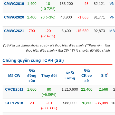
Tổng
VS-
CMWG2619
1,400
10
133,200
-93
82,121
VN
quan
SECTOR
(+0.72%)
Giao
CMWG2620
2,400
70 (+3%)
43,900
-1,865
91,771
VN
dịch
Tài
CMWG2621
790
-20
6,400
-15,650
92,873
MB
chính
(-2.47%)
NĂNG
Phân
LƯỢNG
(*)S-X là giá chứng khoán cơ sở - giá thực hiện điều chỉnh; (**)Hòa vốn = Giá
tích
thực hiện điều chỉnh + Giá CW * Tỷ lệ chuyển đổi điều chỉnh
kỹ
thuật
Chứng quyền cùng TCPH (
SSI
)
Hồ
NGUYÊN
Giá
Giá
sơ
Khối
VẬT
*
Mã CW
đóng
Thay đổi
CK cơ
S-X
doanh
lượng
LIỆU
cửa
sở
nghiệp
CACB2511
1,660
80
1,210,600
22,400
2,568
Tin
(+5.06%)
tức
sự
CFPT2518
20
-10
588,600
70,800
-35,089
10
CÔNG
kiện
(-33.33%)
NGHIỆP
Tài