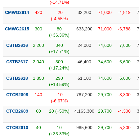
Tất cả
Cổ phiếu
Chỉ số
Chứng chỉ quỹ
Chứng q
(-14.71%)
CMWG2614
420
-20
32,200
71,000
-4,819
Lãnh
(-4.55%)
đạo
(-)
CMWG2615
300
80
633,200
71,000
-6,788
(+36.36%)
Tất cả
Người nội bộ
Người liên quan
Cổ đông lớn
CSTB2616
2,260
340
24,000
74,600
7,600
(+17.71%)
Tin
CSTB2617
2,040
300
46,400
74,600
6,600
tức
(-)
(+17.24%)
CSTB2618
1,850
290
61,100
74,600
5,600
(+18.59%)
Bài
viết
CTCB2608
140
-10
787,200
29,700
-3,300
của
(-6.67%)
tác
giả
CTCB2609
60
20 (+50%)
4,163,300
29,700
-4,300
(-)
CTCB2610
40
10
985,600
29,700
-5,300
Báo
(+33.33%)
cáo