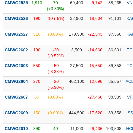
CMWG2525
1,910
70
69,400
-9,742
88,265
VN
(+3.80%)
Trạng
thái
CMWG2526
190
-10 (-5%)
32,900
-18,604
91,101
KA
NGÀNH
cổ
phiếu
CMWG2527
510
(0.00%)
179,900
-22,543
97,560
KA
Quy
DOANH
mô
CMWG2602
190
-20
3,500
-14,666
86,601
TC
NGHIỆP
thị
(-9.52%)
trường
CMWG2603
550
-50
27,500
-15,650
89,358
TC
Niêm
(-8.33%)
CỔ
yết
PHIẾU
CMWG2604
270
-20
402,100
-12,696
85,557
AC
Niêm
(-6.90%)
yết
mới
CMWG2607
60
(0.00%)
-27,466
98,939
VP
PHÁI
Niêm
SINH
yết
CMWG2609
150
(0.00%)
444,500
-17,620
89,358
SS
bổ
sung
TRÁI
CMWG2610
390
40
11,000
-29,436
103,508
HC