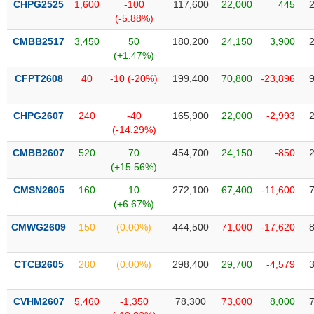
CHPG2525
1,600
-100
117,600
22,000
445
liệu
(-5.88%)
Tâm
CMBB2517
3,450
50
180,200
24,150
3,900
lý
(+1.47%)
TIÊU
thị
DÙNG
CFPT2608
40
-10 (-20%)
199,400
70,800
-23,896
trường
KHÔNG
THIẾT
CHPG2607
240
-40
165,900
22,000
-2,993
YẾU
(-14.29%)
CMBB2607
520
70
454,700
24,150
-850
(+15.56%)
TIÊU
CMSN2605
160
10
272,100
67,400
-11,600
DÙNG
(+6.67%)
THIẾT
CMWG2609
150
(0.00%)
444,500
71,000
-17,620
YẾU
CTCB2605
280
(0.00%)
298,400
29,700
-4,579
CVHM2607
5,460
-1,350
78,300
73,000
8,000
CHĂM