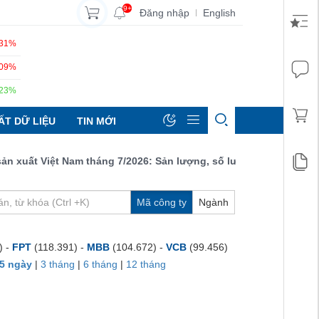
9+
Đăng nhập
English
|
.31%
.09%
.23%
ẤT DỮ LIỆU
TIN MỚI
uất Việt Nam tháng 7/2026: Sản lượng, số lượng đơn đặt hàng mớ
Mã công ty
Ngành
) -
FPT
(118.391) -
MBB
(104.672) -
VCB
(99.456)
5 ngày
|
3 tháng
|
6 tháng
|
12 tháng