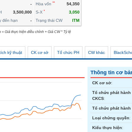
**
-
Hòa vốn
54,350
CÔNG CỤ ĐẦU TƯ
*
H
3,500,000
S-X
3,050
XUẤT DỮ LIỆU
y đến hạn
-
Trạng thái CW
ITM
TIN MỚI
n = Giá thực hiện điều chỉnh + Giá CW * Tỷ lệ
ích kỹ thuật
CK cơ sở
Tổ chức PH
CW khác
BlackSch
Thông tin cơ bả
CK cơ sở
:
Tổ chức phát hành
CKCS
:
Tổ chức phát hành
Loại chứng quyền
:
Kiểu thực hiện
: