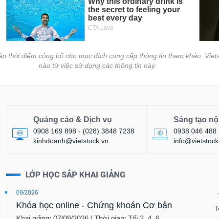
vào thời điểm công bố cho mục đích cung cấp thông tin tham khảo. Viets
nào từ việc sử dụng các thông tin này.
Quảng cáo & Dịch vụ
Sáng tạo nộ
0908 169 898 - (028) 3848 7238
0938 046 488
kinhdoanh@vietstock.vn
info@vietstock
LỚP HỌC SẮP KHAI GIẢNG
09/2026
Khóa học online - Chứng khoán Cơ bản
T
Khai giảng: 07/09/2026 | Thời gian: Tối 2, 4, 6