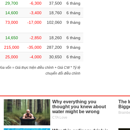
29,700
-6,300
37,500
6 tháng
14,600
-3,400
18,760
6 tháng
73,000
-17,000
102,060
9 tháng
14,650
-2,850
18,260
6 tháng
215,000
-35,000
287,200
9 tháng
25,000
-4,000
30,650
6 tháng
)Hòa vốn = Giá thực hiện điều chỉnh + Giá CW * Tỷ lệ
chuyển đổi điều chỉnh