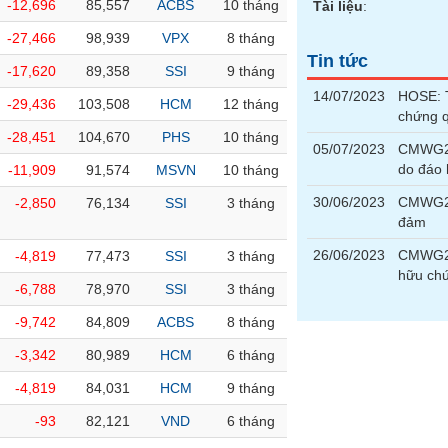
-12,696
85,557
ACBS
10 tháng
Tài liệu
:
-27,466
98,939
VPX
8 tháng
Tin tức
-17,620
89,358
SSI
9 tháng
14/07/2023
HOSE: T
-29,436
103,508
HCM
12 tháng
chứng 
-28,451
104,670
PHS
10 tháng
05/07/2023
CMWG23
do đáo
-11,909
91,574
MSVN
10 tháng
30/06/2023
CMWG23
-2,850
76,134
SSI
3 tháng
đảm
26/06/2023
CMWG23
-4,819
77,473
SSI
3 tháng
hữu chứ
-6,788
78,970
SSI
3 tháng
-9,742
84,809
ACBS
8 tháng
-3,342
80,989
HCM
6 tháng
-4,819
84,031
HCM
9 tháng
-93
82,121
VND
6 tháng