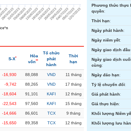
Phương thức thực 
08/06/2023
13/06/2023
18/06/2023
21/06/2023
26/06/2023
29/06/2023
23
04/07/2023
5/2023
09/07/2023
28/05/2023
12/07/2023
31/05/2023
05/06/2023
quyền
:
Thời hạn
:
ice*n
Ngày phát hành
:
Ngày niêm yết
:
Ngày giao dịch đầu 
Tổ chức
Hòa
Thời
*
S-X
phát
Ngày giao dịch cuố
**
vốn
hạn
hành
cùng
:
-16,930
88,088
VND
11 tháng
ền
Hợp đồng tương lai
Trái phiếu
Ngày đáo hạn
:
-9,742
88,265
VND
17 tháng
Tỷ lệ chuyển đổi
:
-18,604
91,101
KAFI
12 tháng
Giá phát hành
:
-22,543
97,560
KAFI
15 tháng
Giá thực hiện
:
-14,666
86,601
TCX
9 tháng
Khối lượng Niêm yế
-15,650
89,358
TCX
12 tháng
Khối lượng lưu hà