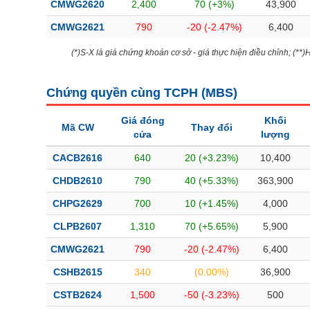
CMWG2620
2,400
70 (+3%)
43,900
CMWG2621
790
-20 (-2.47%)
6,400
(*)S-X là giá chứng khoán cơ sở - giá thực hiện điều chỉnh; (**
Chứng quyền cùng TCPH (
MBS
)
Giá đóng
Khối
Mã CW
Thay đổi
cửa
lượng
CACB2616
640
20 (+3.23%)
10,400
CHDB2610
790
40 (+5.33%)
363,900
CHPG2629
700
10 (+1.45%)
4,000
CLPB2607
1,310
70 (+5.65%)
5,900
CMWG2621
790
-20 (-2.47%)
6,400
CSHB2615
340
(0.00%)
36,900
CSTB2624
1,500
-50 (-3.23%)
500