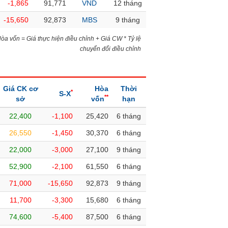
-1,865
91,771
VND
12 tháng
-15,650
92,873
MBS
9 tháng
)Hòa vốn = Giá thực hiện điều chỉnh + Giá CW * Tỷ lệ
chuyển đổi điều chỉnh
Giá CK cơ
Hòa
Thời
*
S-X
**
sở
vốn
hạn
22,400
-1,100
25,420
6 tháng
26,550
-1,450
30,370
6 tháng
22,000
-3,000
27,100
9 tháng
52,900
-2,100
61,550
6 tháng
71,000
-15,650
92,873
9 tháng
11,700
-3,300
15,680
6 tháng
74,600
-5,400
87,500
6 tháng