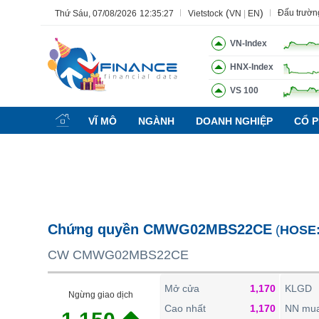
(
)
Đấu trườn
Thứ Sáu, 07/08/2026
12:35:28
Vietstock
VN
|
EN
VN-Index
HNX-Index
VS 100
Tất cả
Tính năng
Ngành
Mã chứng khoán
Lãnh đạ
VĨ MÔ
NGÀNH
DOANH NGHIỆP
CỔ P
Tính năng
(-)
VIETSTOCK
CHỨNG KHOÁN
DOANH NGHIỆP
Chứng quyền CMWG02MBS22CE
(
HOSE
BẤT ĐỘNG SẢN
CW CMWG02MBS22CE
TÀI CHÍNH
HÀNG HÓA
Mở cửa
1,170
KLGD
Ngừng giao dịch
KINH TẾ
Cao nhất
1,170
NN mu