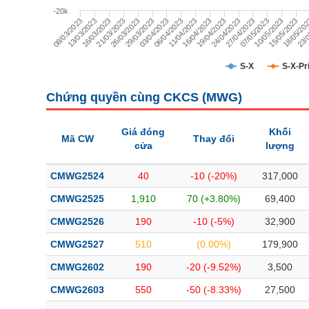
TÀI CHÍNH
-20k
19/04/2023
08/03/2023
24/04/2023
13/03/2023
27/04/2023
16/03/2023
07/05/2023
21/03/2023
10/05/2023
26/03/2023
15/05/2023
29/03/2023
18/05/20
03/04/2023
23/0
06/04/2023
11/04/2023
16/04/2023
CÔNG NGHỆ THÔNG TIN
DỊCH VỤ TRUYỀN THÔNG
S-X
S-X-Pr
TIỆN ÍCH
Chứng quyền cùng CKCS (
MWG
)
BẤT ĐỘNG SẢN
Giá đóng
Khối
Mã CW
Thay đổi
cửa
lượng
Mã chứng khoán
(-)
CMWG2524
40
-10 (-20%)
317,000
Tất cả
Cổ phiếu
Chỉ số
Chứng chỉ quỹ
Chứng quy
CMWG2525
1,910
70 (+3.80%)
69,400
Lãnh đạo
(-)
CMWG2526
190
-10 (-5%)
32,900
Tất cả
Người nội bộ
Người liên quan
Cổ đông lớn
CMWG2527
510
(0.00%)
179,900
CMWG2602
190
-20 (-9.52%)
3,500
Tin tức
(-)
CMWG2603
550
-50 (-8.33%)
27,500