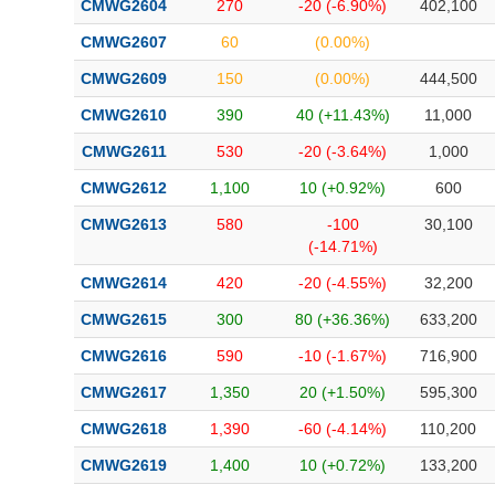
CMWG2604
270
-20 (-6.90%)
402,100
Bài viết của tác giả
(-)
CMWG2607
60
(0.00%)
CMWG2609
150
(0.00%)
444,500
Báo cáo phân tích
(-)
CMWG2610
390
40 (+11.43%)
11,000
CMWG2611
530
-20 (-3.64%)
1,000
Thuật ngữ
(-)
CMWG2612
1,100
10 (+0.92%)
600
Dịch vụ
(-)
CMWG2613
580
-100
30,100
(-14.71%)
Đào tạo
CMWG2614
420
-20 (-4.55%)
32,200
Sách tài chính
CMWG2615
300
80 (+36.36%)
633,200
Công cụ đầu tư
CMWG2616
590
-10 (-1.67%)
716,900
CMWG2617
1,350
20 (+1.50%)
595,300
Truyền thông tài chính
CMWG2618
1,390
-60 (-4.14%)
110,200
Dữ liệu tài chính
CMWG2619
1,400
10 (+0.72%)
133,200