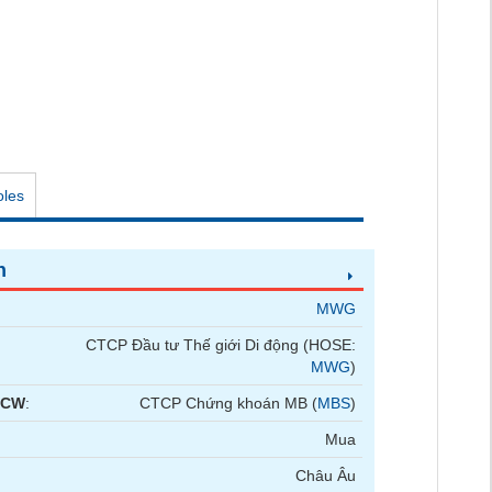
oles
n
MWG
CTCP Đầu tư Thế giới Di động (HOSE:
MWG
)
 CW
:
CTCP Chứng khoán MB (
MBS
)
Mua
Châu Âu