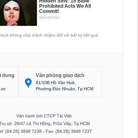
tock không chịu trách nhiệm đối với bất kỳ kết quả
i dung
Văn phòng giao dịch
81/10B Hồ Văn Huê,
.vn
Phường Đức Nhuận, Tp.HCM
Vận hành bởi CTCP Tài Việt.
Trụ sở: 28/47 Lê Thị Hồng, P.Gò Vấp, Tp.HCM
el: (84.28) 3848 7238 - Fax: (84.28) 3848 7237