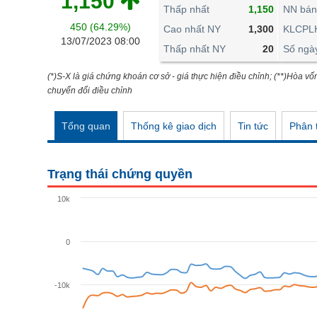
1,150
THẾ GIỚI
Thấp nhất
1,150
NN bán
450 (64.29%)
ĐÔNG DƯƠNG
Cao nhất NY
1,300
KLCPL
13/07/2023 08:00
Thấp nhất NY
20
Số ngà
TÀI CHÍNH CÁ NHÂN
PHÂN TÍCH
(*)S-X là giá chứng khoán cơ sở - giá thực hiện điều chỉnh; (**)Hòa vố
chuyển đổi điều chỉnh
Ngành
(-)
Tổng quan
Thống kê giao dịch
Tin tức
Phân t
VS-SECTOR
NĂNG LƯỢNG
Trạng thái chứng quyền
NGUYÊN VẬT LIỆU
10k
CÔNG NGHIỆP
TIÊU DÙNG KHÔNG THIẾT YẾU
0
TIÊU DÙNG THIẾT YẾU
-10k
CHĂM SÓC SỨC KHỎE