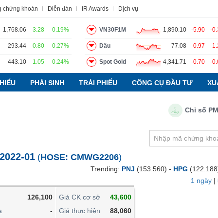
g chứng khoán
Diễn đàn
IR Awards
Dịch vụ
1,768.06
3.28
0.19%
VN30F1M
1,890.10
-5.90
-0
293.44
0.80
0.27%
Dầu
77.08
-0.97
-1
443.10
1.05
0.24%
Spot Gold
4,341.71
-0.70
-0
o
Tin tức
Báo cáo phân tích
Thuật ngữ
Dịch vụ
HIẾU
PHÁI SINH
TRÁI PHIẾU
CÔNG CỤ ĐẦU TƯ
XU
Chỉ số PMI ng
VIETSTOCKFINANCE
VĨ MÔ
NGÀNH
2022-01
(
HOSE:
CMWG2206
)
DOANH NGHIỆP
Trending:
PNJ
(153.560) -
HPG
(122.188
CỔ PHIẾU
1 ngày
|
PHÁI SINH
126,100
Giá CK cơ sở
43,600
TRÁI PHIẾU
a
-
Giá thực hiện
88,060