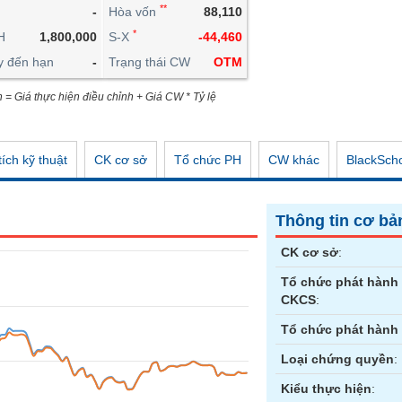
**
-
Hòa vốn
88,110
CÔNG CỤ ĐẦU TƯ
*
H
1,800,000
S-X
-44,460
XUẤT DỮ LIỆU
y đến hạn
-
Trạng thái CW
OTM
TIN MỚI
n = Giá thực hiện điều chỉnh + Giá CW * Tỷ lệ
ích kỹ thuật
CK cơ sở
Tổ chức PH
CW khác
BlackSch
Thông tin cơ bả
CK cơ sở
:
Tổ chức phát hành
CKCS
:
Tổ chức phát hành
Loại chứng quyền
:
Kiểu thực hiện
: