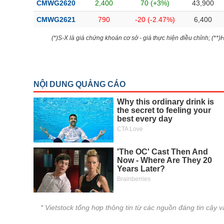
CMWG2620
2,400
70 (+3%)
43,900
CMWG2621
790
-20 (-2.47%)
6,400
(*)S-X là giá chứng khoán cơ sở - giá thực hiện điều chỉnh; (**
* Vietstock tổng hợp thông tin từ các nguồn đáng tin cậy 