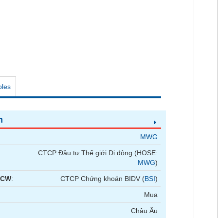
oles
n
MWG
CTCP Đầu tư Thế giới Di động (HOSE:
MWG
)
 CW
:
CTCP Chứng khoán BIDV (
BSI
)
Mua
Châu Âu