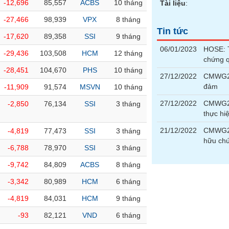
-12,696
85,557
ACBS
10 tháng
Tài liệu
:
-27,466
98,939
VPX
8 tháng
Tin tức
-17,620
89,358
SSI
9 tháng
06/01/2023
HOSE: T
-29,436
103,508
HCM
12 tháng
chứng 
-28,451
104,670
PHS
10 tháng
27/12/2022
CMWG22
đảm
-11,909
91,574
MSVN
10 tháng
27/12/2022
CMWG22
-2,850
76,134
SSI
3 tháng
thực hi
21/12/2022
CMWG22
-4,819
77,473
SSI
3 tháng
hữu chứ
-6,788
78,970
SSI
3 tháng
-9,742
84,809
ACBS
8 tháng
-3,342
80,989
HCM
6 tháng
-4,819
84,031
HCM
9 tháng
-93
82,121
VND
6 tháng