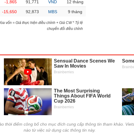
-1,865
91,771
VND
12 tháng
-15,650
92,873
MBS
9 tháng
)Hòa vốn = Giá thực hiện điều chỉnh + Giá CW * Tỷ lệ
chuyển đổi điều chỉnh
vào thời điểm công bố cho mục đích cung cấp thông tin tham khảo. Viets
nào từ việc sử dụng các thông tin này.