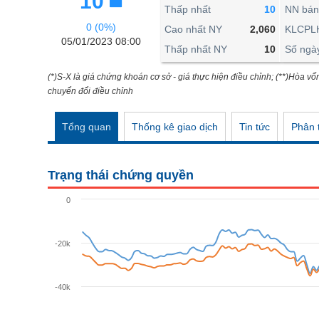
10
THẾ GIỚI
Thấp nhất
10
NN bán
0 (0%)
ĐÔNG DƯƠNG
Cao nhất NY
2,060
KLCPL
05/01/2023 08:00
Thấp nhất NY
10
Số ngà
TÀI CHÍNH CÁ NHÂN
PHÂN TÍCH
(*)S-X là giá chứng khoán cơ sở - giá thực hiện điều chỉnh; (**)Hòa vố
chuyển đổi điều chỉnh
Ngành
(-)
Tổng quan
Thống kê giao dịch
Tin tức
Phân t
VS-SECTOR
NĂNG LƯỢNG
Trạng thái chứng quyền
NGUYÊN VẬT LIỆU
0
CÔNG NGHIỆP
TIÊU DÙNG KHÔNG THIẾT YẾU
-20k
TIÊU DÙNG THIẾT YẾU
-40k
CHĂM SÓC SỨC KHỎE