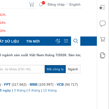
9+
Đăng nhập
English
|
.31%
.24%
.02%
ẤT DỮ LIỆU
TIN MỚI
ành sản xuất Việt Nam tháng 7/2026: Sản lượng, số lượng đơn đặ
Mã công ty
Ngành
) -
FPT
(117.662) -
MBB
(103.997) -
VCB
(94.717)
5 ngày
|
3 tháng
|
6 tháng
|
12 tháng