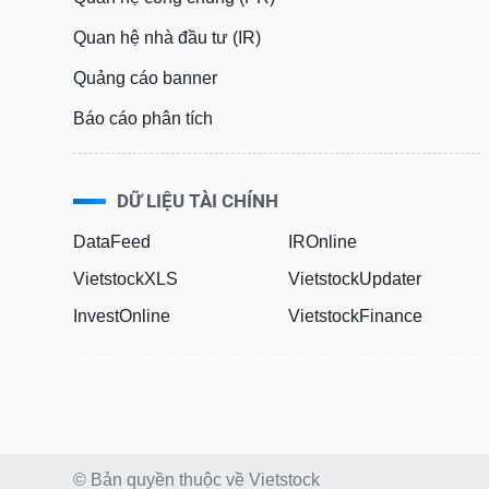
Quan hệ nhà đầu tư (IR)
Quảng cáo banner
Báo cáo phân tích
DỮ LIỆU TÀI CHÍNH
DataFeed
IROnline
VietstockXLS
VietstockUpdater
InvestOnline
VietstockFinance
© Bản quyền thuộc về Vietstock