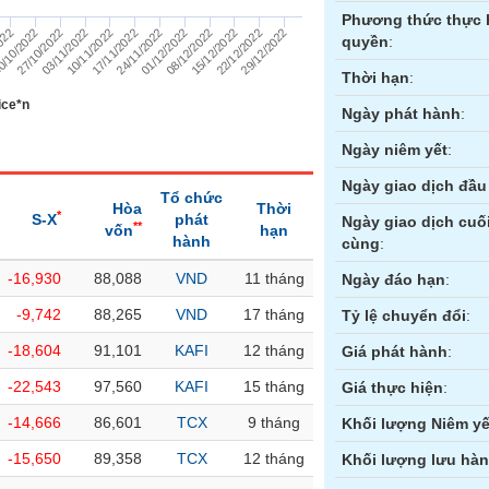
Phương thức thực 
24/11/2022
01/12/2022
08/12/2022
15/12/2022
2022
22/12/2022
/10/2022
29/12/2022
27/10/2022
03/11/2022
10/11/2022
17/11/2022
quyền
:
Thời hạn
:
ice*n
Ngày phát hành
:
Ngày niêm yết
:
Ngày giao dịch đầu 
Tổ chức
Hòa
Thời
*
S-X
phát
Ngày giao dịch cuố
**
vốn
hạn
hành
cùng
:
-16,930
88,088
VND
11 tháng
ền
Hợp đồng tương lai
Trái phiếu
Ngày đáo hạn
:
-9,742
88,265
VND
17 tháng
Tỷ lệ chuyển đổi
:
-18,604
91,101
KAFI
12 tháng
Giá phát hành
:
-22,543
97,560
KAFI
15 tháng
Giá thực hiện
:
-14,666
86,601
TCX
9 tháng
Khối lượng Niêm yế
-15,650
89,358
TCX
12 tháng
Khối lượng lưu hà