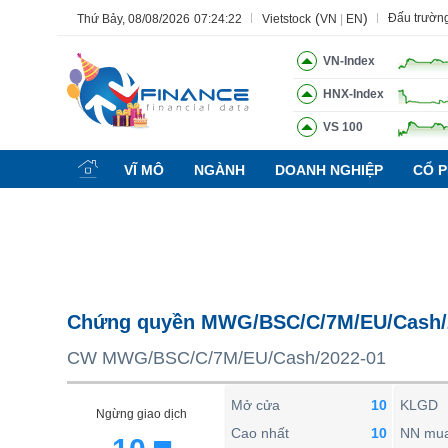
(
)
Đấu trườn
Thứ Bảy, 08/08/2026
07:24:23
Vietstock
VN
|
EN
VN-Index
HNX-Index
VS 100
Tất cả
Tính năng
Ngành
Mã chứng khoán
Lãnh đạ
VĨ MÔ
NGÀNH
DOANH NGHIỆP
CỔ P
Tính năng
(-)
VIETSTOCK
CHỨNG KHOÁN
DOANH NGHIỆP
Chứng quyền MWG/BSC/C/7M/EU/Cash/
BẤT ĐỘNG SẢN
CW MWG/BSC/C/7M/EU/Cash/2022-01
TÀI CHÍNH
HÀNG HÓA
Mở cửa
10
KLGD
Ngừng giao dịch
KINH TẾ
Cao nhất
10
NN mu