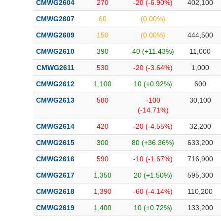
CMWG2604
270
-20 (-6.90%)
402,100
Bài viết của tác giả
(-)
CMWG2607
60
(0.00%)
CMWG2609
150
(0.00%)
444,500
Báo cáo phân tích
(-)
CMWG2610
390
40 (+11.43%)
11,000
CMWG2611
530
-20 (-3.64%)
1,000
Thuật ngữ
(-)
CMWG2612
1,100
10 (+0.92%)
600
Dịch vụ
(-)
CMWG2613
580
-100
30,100
(-14.71%)
Đào tạo
CMWG2614
420
-20 (-4.55%)
32,200
Sách tài chính
CMWG2615
300
80 (+36.36%)
633,200
Công cụ đầu tư
CMWG2616
590
-10 (-1.67%)
716,900
CMWG2617
1,350
20 (+1.50%)
595,300
Truyền thông tài chính
CMWG2618
1,390
-60 (-4.14%)
110,200
Dữ liệu tài chính
CMWG2619
1,400
10 (+0.72%)
133,200