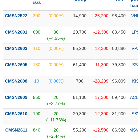
PHIẾU
Hủy
cửa
hà
niêm
yết
CMSN2522
300
(0.00%)
14,900
-26,200
98,400
VN
Theo
CÔNG
dõi
CMSN2601
690
30
29,700
-12,300
83,450
LP
CỤ
đặc
(+4.55%)
ĐẦU
biệt
TƯ
CMSN2603
110
(0.00%)
85,200
-12,300
80,880
VP
Không
được
CMSN2605
160
(0.00%)
61,400
-11,300
79,800
SS
ký
XUẤT
quỹ
DỮ
LIỆU
CMSN2608
10
(0.00%)
700
-28,299
96,099
KI
Danh
mục
ETF
CMSN2609
550
20
51,100
-17,300
89,400
AC
TIN
(+3.77%)
Cổ
MỚI
CMSN2610
phiếu
190
20
20,300
-12,300
81,900
SS
(+11.76%)
chi
Ngành
tiết
(-)
CMSN2611
840
20
55,200
-12,500
86,920
MS
(+2.44%)