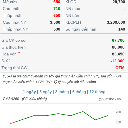
khoản
Mở cửa
650
KLGD
29,700
lai
dịch
lỗ
Phân
Vĩ
Thống
Cao nhất
710
NN mua
-
Định
tích
mô
BẤT
Chứng
IR
Giao
kê
Chứng
Thấp nhất
650
NN bán
-
giá
kỹ
ĐỘNG
quyền
Awards
dịch
giao
quyền
Cao nhất NY
3,500
KLCPLH
3,200,000
thuật
SẢN
Nước
nội
dịch
Trái
Thấp nhất NY
530
Số ngày đến hạn
140
ngoài
Tổng
bộ
Bảng
phiếu
Tin
quan
giá
Đào
doanh
Tự
Giá CK cơ sở
67,700
Niên
tức
TÀI
trực
tạo
nghiệp
doanh
Thống
Giá thực hiện
giám
80,000
CHÍNH
tuyến
kê
**
Hòa vốn
83,450
Top
Tài
giao
Bộ
*
S-X
-12,300
cổ
liệu
dịch
Dịch
lọc
phiếu
Trạng thái CW
OTM
cổ
HÀNG
vụ
cổ
Định
đông
HÓA
Bản
(*)S-X là giá chứng khoán cơ sở - giá thực hiện điều chỉnh; (**)Hòa vốn = Giá
phiếu
giá
thực hiện điều chỉnh + Giá CW * Tỷ lệ chuyển đổi điều chỉnh
đồ
So
ngành
1 ngày
|
5 ngày
|
3 tháng
|
6 tháng
|
12 tháng
sánh
KINH
cổ
CMSN2601
Thống
(Giá điều chỉnh)
@Vietstock.vn
TẾ
phiếu
kê
giao
700
Báo
dịch
cáo
THẾ
650
phân
GIỚI