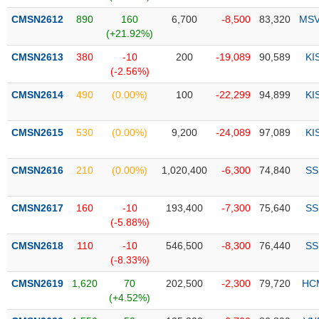
Tổng
VS-
quan
CMSN2612
890
160
6,700
-8,500
83,320
MS
SECTOR
(+21.92%)
Giao
dịch
CMSN2613
380
-10
200
-19,089
90,589
KI
(-2.56%)
Tài
chính
CMSN2614
490
(0.00%)
100
-22,299
94,899
KI
NĂNG
Phân
LƯỢNG
tích
CMSN2615
530
(0.00%)
9,200
-24,089
97,089
KI
kỹ
thuật
CMSN2616
210
(0.00%)
1,020,400
-6,300
74,840
SS
Hồ
NGUYÊN
sơ
VẬT
CMSN2617
160
-10
193,400
-7,300
75,640
SS
doanh
LIỆU
(-5.88%)
nghiệp
CMSN2618
110
-10
546,500
-8,300
76,440
SS
Tin
(-8.33%)
tức
sự
CMSN2619
1,620
70
202,500
-2,300
79,720
HC
CÔNG
kiện
(+4.52%)
NGHIỆP
Tài