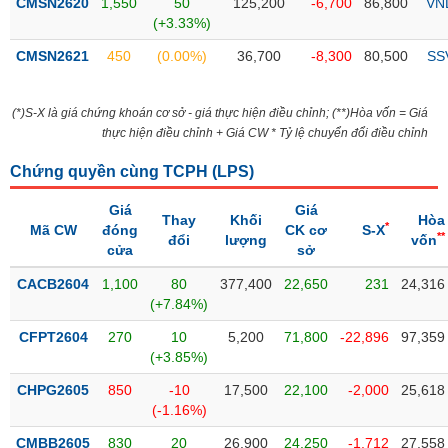
CMSN2620
1,550
50
125,200
-6,700
86,800
VN
liệu
(+3.33%)
CMSN2621
Tâm
450
(0.00%)
36,700
-8,300
80,500
SS
lý
TIÊU
thị
DÙNG
(*)S-X là giá chứng khoán cơ sở - giá thực hiện điều chỉnh; (**)Hòa vốn = Giá
trường
KHÔNG
thực hiện điều chỉnh + Giá CW * Tỷ lệ chuyển đổi điều chỉnh
THIẾT
YẾU
Chứng quyền cùng TCPH (
LPS
)
Giá
Giá
Thay
Khối
Hòa
*
Mã CW
đóng
CK cơ
S-X
**
đổi
lượng
vốn
cửa
sở
TIÊU
CACB2604
1,100
80
377,400
22,650
231
24,316
DÙNG
(+7.84%)
THIẾT
YẾU
CFPT2604
270
10
5,200
71,800
-22,896
97,359
(+3.85%)
CHPG2605
850
-10
17,500
22,100
-2,000
25,618
(-1.16%)
CHĂM
CMBB2605
830
20
26,900
24,250
-1,712
27,558