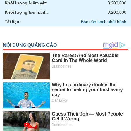
Tất cả
Cổ phiếu
Chỉ số
Chứng chỉ quỹ
Chứng q
Khối lượng Niêm yết
:
3,200,000
Khối lượng lưu hành
:
3,200,000
Lãnh
Tài liệu
:
Bản cáo bạch phát hành
đạo
(-)
Tất cả
Người nội bộ
Người liên quan
Cổ đông lớn
Tin
tức
(-)
Bài
viết
của
tác
giả
(-)
Báo
cáo