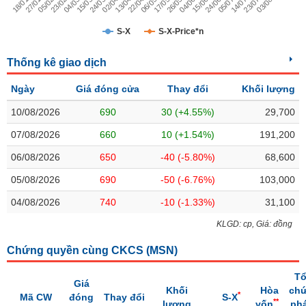
Trạng
S-X
S-X-Price*n
thái
NGÀNH
cổ
Thống kê giao dịch
phiếu
Ngày
Giá đóng cửa
Thay đổi
Khối lượng
Quy
DOANH
mô
10/08/2026
690
30 (+4.55%)
29,700
NGHIỆP
thị
07/08/2026
660
10 (+1.54%)
191,200
trường
06/08/2026
Niêm
650
-40 (-5.80%)
68,600
CỔ
yết
05/08/2026
690
-50 (-6.76%)
103,000
PHIẾU
Niêm
04/08/2026
740
-10 (-1.33%)
31,100
yết
mới
KLGD: cp, Giá: đồng
PHÁI
Niêm
SINH
Chứng quyền cùng CKCS (
MSN
)
yết
bổ
T
Giá
sung
Khối
Hòa
ch
TRÁI
*
Mã CW
đóng
Thay đổi
S-X
**
lượng
vốn
phá