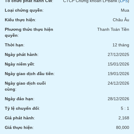
Tổ chức phát hành CW
:
CTCP Chứng khoán LPBank (
LPS
)
VỤ
TRUYỀN
Loại chứng quyền
:
Mua
THÔNG
Kiểu thực hiện
:
Châu Âu
Phương thức thực hiện
Thanh Toán Tiền
quyền
:
TIỆN
Thời hạn
:
12 tháng
ÍCH
Ngày phát hành
:
27/12/2025
Ngày niêm yết
:
15/01/2026
Ngày giao dịch đầu tiên
:
19/01/2026
BẤT
Ngày giao dịch cuối
24/12/2026
ĐỘNG
cùng
:
SẢN
Ngày đáo hạn
:
28/12/2026
Tỷ lệ chuyển đổi
:
5 : 1
Mã
chứng
Giá phát hành
:
2,168
khoán
(-)
Giá thực hiện
:
80,000