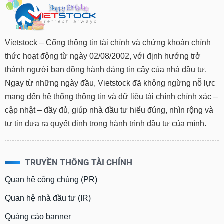
chính
Vietstock – Cổng thông tin tài chính và chứng khoán chính
Công
thức hoạt động từ ngày 02/08/2002, với định hướng trở
cụ
thành người bạn đồng hành đáng tin cậy của nhà đầu tư.
đầu
tư
Ngay từ những ngày đầu, Vietstock đã không ngừng nỗ lực
mang đến hệ thống thông tin và dữ liệu tài chính chính xác –
cập nhật – đầy đủ, giúp nhà đầu tư hiểu đúng, nhìn rộng và
tự tin đưa ra quyết định trong hành trình đầu tư của mình.
Truyền
thông
tài
chính
TRUYỀN THÔNG TÀI CHÍNH
Quan hệ công chúng (PR)
Quan hệ nhà đầu tư (IR)
Dữ
liệu
Quảng cáo banner