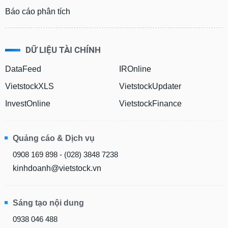
tài
Báo cáo phân tích
chính
DỮ LIỆU TÀI CHÍNH
DataFeed
IROnline
VietstockXLS
VietstockUpdater
InvestOnline
VietstockFinance
Quảng cáo & Dịch vụ
0908 169 898 - (028) 3848 7238
kinhdoanh@vietstock.vn
Sáng tạo nội dung
0938 046 488