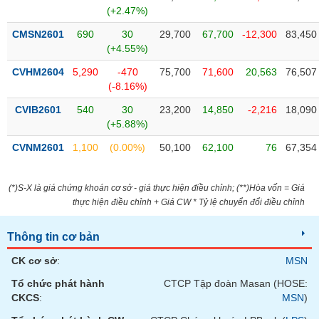
SÓC
(+2.47%)
SỨC
KHỎE
CMSN2601
690
30
29,700
67,700
-12,300
83,450
(+4.55%)
CVHM2604
5,290
-470
75,700
71,600
20,563
76,507
(-8.16%)
TÀI
CVIB2601
540
30
23,200
14,850
-2,216
18,090
CHÍNH
(+5.88%)
CVNM2601
1,100
(0.00%)
50,100
62,100
76
67,354
(*)S-X là giá chứng khoán cơ sở - giá thực hiện điều chỉnh; (**)Hòa vốn = Giá
CÔNG
thực hiện điều chỉnh + Giá CW * Tỷ lệ chuyển đổi điều chỉnh
NGHỆ
THÔNG
Thông tin cơ bản
TIN
CK cơ sở
:
MSN
Tổ chức phát hành
CTCP Tập đoàn Masan (HOSE:
CKCS
:
MSN
)
DỊCH