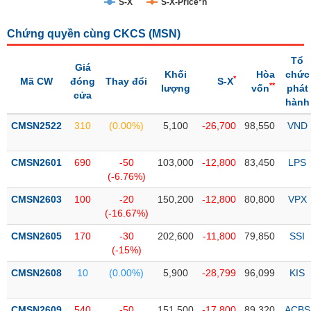
S-X
S-X-Price*n
Trạng
Chứng quyền cùng CKCS (
MSN
)
thái
NGÀNH
cổ
Tổ
phiếu
Giá
Khối
Hòa
chức
*
Mã CW
đóng
Thay đổi
S-X
**
lượng
vốn
phát
Quy
cửa
hành
DOANH
mô
NGHIỆP
thị
CMSN2522
310
(0.00%)
5,100
-26,700
98,550
VND
trường
Niêm
CMSN2601
690
-50
103,000
-12,800
83,450
LPS
CỔ
yết
(-6.76%)
PHIẾU
Niêm
CMSN2603
100
-20
150,200
-12,800
80,800
VPX
yết
(-16.67%)
mới
PHÁI
CMSN2605
170
-30
202,600
-11,800
79,850
SSI
Niêm
SINH
(-15%)
yết
CMSN2608
10
(0.00%)
5,900
-28,799
96,099
KIS
bổ
sung
TRÁI
CMSN2609
540
-50
151,500
-17,800
89,320
ACBS