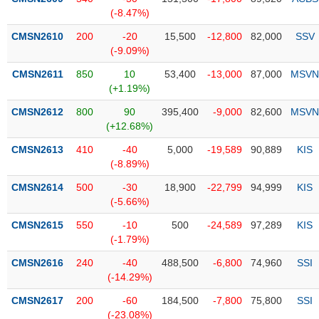
PHIẾU
Hủy
(-8.47%)
niêm
yết
CMSN2610
200
-20
15,500
-12,800
82,000
SSV
(-9.09%)
Theo
CÔNG
dõi
CMSN2611
850
10
53,400
-13,000
87,000
MSVN
CỤ
đặc
(+1.19%)
ĐẦU
biệt
TƯ
CMSN2612
800
90
395,400
-9,000
82,600
MSVN
Không
(+12.68%)
được
CMSN2613
410
-40
5,000
-19,589
90,889
KIS
ký
XUẤT
(-8.89%)
quỹ
DỮ
LIỆU
CMSN2614
500
-30
18,900
-22,799
94,999
KIS
Danh
(-5.66%)
mục
ETF
CMSN2615
550
-10
500
-24,589
97,289
KIS
TIN
(-1.79%)
Cổ
MỚI
CMSN2616
phiếu
240
-40
488,500
-6,800
74,960
SSI
(-14.29%)
chi
Ngành
tiết
(-)
CMSN2617
200
-60
184,500
-7,800
75,800
SSI
(-23.08%)