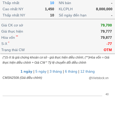
khoản
lai
Thấp nhất
10
NN bán
-
dịch
lỗ
Phân
Vĩ
Thống
Định
Cao nhất NY
1,450
KLCPLH
8,000,000
tích
mô
BẤT
Chứng
IR
Giao
kê
Chứng
giá
Thấp nhất NY
kỹ
10
Số ngày đến hạn
-
ĐỘNG
quyền
Awards
dịch
giao
quyền
thuật
SẢN
Nước
nội
dịch
Trái
Giá CK cơ sở
79,700
ngoài
Tổng
bộ
Bảng
phiếu
Giá thực hiện
79,777
Tin
quan
giá
Đào
doanh
Tự
**
Niên
tức
Hòa vốn
79,877
TÀI
trực
tạo
nghiệp
doanh
Thống
giám
*
S-X
-77
CHÍNH
tuyến
kê
Top
Trạng thái CW
OTM
Tài
giao
Bộ
cổ
liệu
(*)S-X là giá chứng khoán cơ sở - giá thực hiện điều chỉnh; (**)Hòa vốn = Giá
dịch
Dịch
lọc
phiếu
cổ
HÀNG
thực hiện điều chỉnh + Giá CW * Tỷ lệ chuyển đổi điều chỉnh
vụ
cổ
Định
đông
HÓA
Bản
phiếu
1 ngày
|
5 ngày
|
3 tháng
|
6 tháng
|
12 tháng
giá
đồ
So
CMSN2508
(Giá điều chỉnh)
@Vietstock.vn
ngành
sánh
KINH
cổ
Thống
TẾ
phiếu
kê
40
giao
Báo
dịch
cáo
THẾ
phân
GIỚI