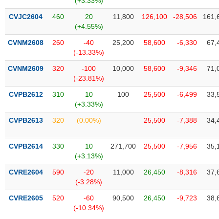
(+3.33%)
tài
chính
CVJC2604
460
20
11,800
126,100
-28,506
161,
(+4.55%)
CVNM2608
260
-40
25,200
58,600
-6,330
67,
(-13.33%)
CVNM2609
320
-100
10,000
58,600
-9,346
71,
(-23.81%)
CVPB2612
310
10
100
25,500
-6,499
33,
(+3.33%)
CVPB2613
320
(0.00%)
25,500
-7,388
34,
CVPB2614
330
10
271,700
25,500
-7,956
35,
(+3.13%)
CVRE2604
590
-20
11,000
26,450
-8,316
37,
(-3.28%)
CVRE2605
520
-60
90,500
26,450
-9,723
38,
(-10.34%)