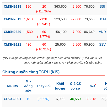
Tổng
VS-
quan
CMSN2618
150
-20
363,600
-8,800
76,600
SSI
SECTOR
(-11.76%)
Giao
dịch
CMSN2619
1,610
-120
123,500
-2,800
79,660
HCM
(-6.94%)
Tài
chính
CMSN2620
1,530
-60
156,100
-7,200
86,640
VND
NĂNG
(-3.77%)
Phân
LƯỢNG
tích
CMSN2621
490
-60
25,600
-8,800
80,900
SSV
kỹ
(-10.91%)
thuật
(*)S-X là giá chứng khoán cơ sở - giá thực hiện điều chỉnh; (**)Hòa vốn = Giá
Hồ
thực hiện điều chỉnh + Giá CW * Tỷ lệ chuyển đổi điều chỉnh
NGUYÊN
sơ
VẬT
doanh
Chứng quyền cùng TCPH (
KIS
)
LIỆU
nghiệp
Giá
Tin
Khối
Giá CK
*
Mã CW
đóng
Thay đổi
S-X
lượng
cơ sở
v
tức
cửa
sự
CÔNG
kiện
CDGC2601
10
(0.00%)
6,000
40,550
-36,318
77,
NGHIỆP
Tài