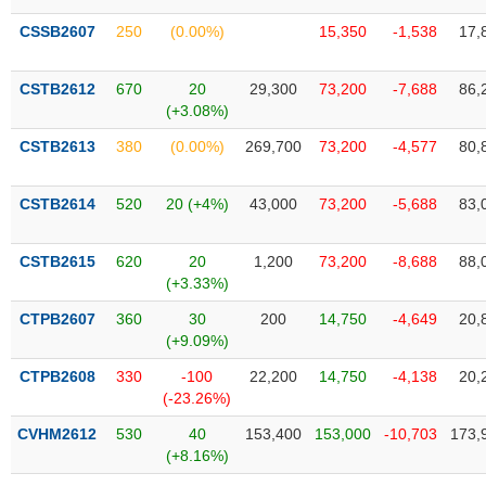
phân
tích
CSSB2607
250
(0.00%)
15,350
-1,538
17,
(-)
CSTB2612
670
20
29,300
73,200
-7,688
86,
(+3.08%)
Thuật
ngữ
(-)
CSTB2613
380
(0.00%)
269,700
73,200
-4,577
80,
CSTB2614
520
20 (+4%)
43,000
73,200
-5,688
83,
Dịch
vụ
(-)
CSTB2615
620
20
1,200
73,200
-8,688
88,
(+3.33%)
CTPB2607
360
30
200
14,750
-4,649
20,
Đào
(+9.09%)
tạo
CTPB2608
330
-100
22,200
14,750
-4,138
20,
(-23.26%)
CVHM2612
530
40
153,400
153,000
-10,703
173,
Sách
(+8.16%)
tài