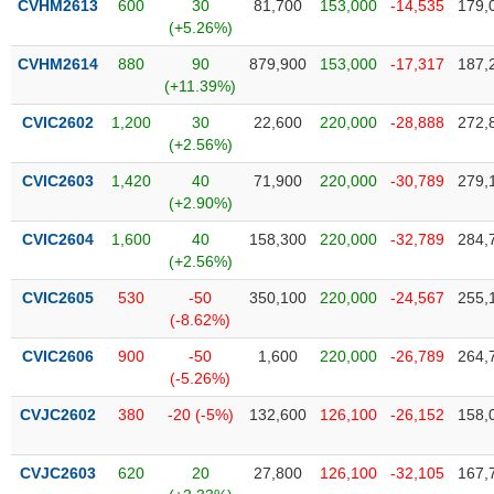
chính
CVHM2613
600
30
81,700
153,000
-14,535
179,
(+5.26%)
CVHM2614
880
90
879,900
153,000
-17,317
187,
(+11.39%)
Công
CVIC2602
1,200
30
22,600
220,000
-28,888
272,
cụ
(+2.56%)
đầu
tư
CVIC2603
1,420
40
71,900
220,000
-30,789
279,
(+2.90%)
CVIC2604
1,600
40
158,300
220,000
-32,789
284,
(+2.56%)
Truyền
CVIC2605
530
-50
350,100
220,000
-24,567
255,
thông
(-8.62%)
tài
chính
CVIC2606
900
-50
1,600
220,000
-26,789
264,
(-5.26%)
CVJC2602
380
-20 (-5%)
132,600
126,100
-26,152
158,
Dữ
CVJC2603
620
20
27,800
126,100
-32,105
167,
liệu