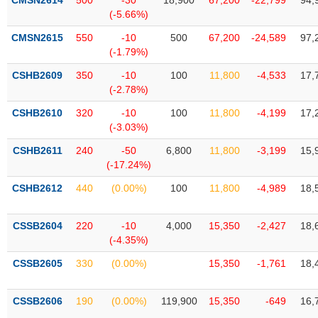
CMSN2614
500
-30
18,900
67,200
-22,799
94,
Tất cả
Cổ phiếu
Chỉ số
Chứng chỉ quỹ
Chứng q
(-5.66%)
CMSN2615
550
-10
500
67,200
-24,589
97,
Lãnh
(-1.79%)
đạo
(-)
CSHB2609
350
-10
100
11,800
-4,533
17,
(-2.78%)
Tất cả
Người nội bộ
Người liên quan
Cổ đông lớn
CSHB2610
320
-10
100
11,800
-4,199
17,
(-3.03%)
Tin
tức
CSHB2611
240
-50
6,800
11,800
-3,199
15,
(-)
(-17.24%)
CSHB2612
440
(0.00%)
100
11,800
-4,989
18,
Bài
viết
của
CSSB2604
220
-10
4,000
15,350
-2,427
18,
tác
(-4.35%)
giả
(-)
CSSB2605
330
(0.00%)
15,350
-1,761
18,
Báo
CSSB2606
190
(0.00%)
119,900
15,350
-649
16,
cáo