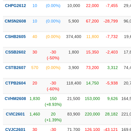
liệu
CHPG2612
10
(0.00%)
10,000
22,000
-7,455
29,
Tâm
CMSN2608
10
(0.00%)
5,900
67,200
-28,799
96,
lý
TIÊU
thị
DÙNG
trường
KHÔNG
CSHB2605
40
(0.00%)
374,400
11,800
-7,732
19,
THIẾT
YẾU
CSSB2602
30
-30
1,800
15,350
-2,403
17,
(-50%)
CSTB2607
570
(0.00%)
3,900
73,200
3,312
74,
TIÊU
CTPB2604
20
-30
118,400
14,750
-5,938
20,
DÙNG
(-60%)
THIẾT
YẾU
CVHM2608
1,830
150
21,500
153,000
9,626
164,
(+8.93%)
CVIC2601
1,460
20
83,900
220,000
28,182
221,
(+1.39%)
CHĂM
CVJC2601
30
-30
71,700
126,100
-43,121
169,