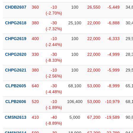
VỤ
CHDB2607
360
-10
100
26,550
-5,449
34,
TRUYỀN
(-2.70%)
THÔNG
CHPG2618
380
-30
25,100
22,000
-6,888
30,
(-7.32%)
CHPG2619
400
-10
100
22,000
-6,333
29,
TIỆN
(-2.44%)
ÍCH
CHPG2620
330
-30
100
22,000
-4,999
28,
(-8.33%)
CHPG2621
380
-10
100
22,000
-5,999
29,
(-2.56%)
BẤT
CLPB2605
640
-30
68,100
53,000
-8,999
65,
ĐỘNG
(-4.48%)
SẢN
CLPB2606
520
-10
106,400
53,000
-10,979
68,
(-1.89%)
Mã
chứng
CMSN2613
410
-40
5,000
67,200
-19,589
90,
khoán
(-)
(-8.89%)