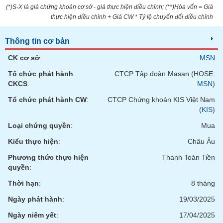
(*)S-X là giá chứng khoán cơ sở - giá thực hiện điều chỉnh; (**)Hòa vốn = Giá
thực hiện điều chỉnh + Giá CW * Tỷ lệ chuyển đổi điều chỉnh
Thông tin cơ bản
CK cơ sở
:
MSN
Tổ chức phát hành
CTCP Tập đoàn Masan (HOSE:
CKCS
:
MSN
)
Tổ chức phát hành CW
:
CTCP Chứng khoán KIS Việt Nam
(
KIS
)
Loại chứng quyền
:
Mua
Kiểu thực hiện
:
Châu Âu
Phương thức thực hiện
Thanh Toán Tiền
quyền
:
Thời hạn
:
8 tháng
Ngày phát hành
:
19/03/2025
Ngày niêm yết
:
17/04/2025