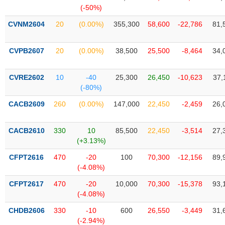
SÓC
(-50%)
SỨC
KHỎE
CVNM2604
20
(0.00%)
355,300
58,600
-22,786
81,
CVPB2607
20
(0.00%)
38,500
25,500
-8,464
34,
TÀI
CVRE2602
10
-40
25,300
26,450
-10,623
37,
CHÍNH
(-80%)
CACB2609
260
(0.00%)
147,000
22,450
-2,459
26,
CACB2610
330
10
85,500
22,450
-3,514
27,
CÔNG
(+3.13%)
NGHỆ
THÔNG
CFPT2616
470
-20
100
70,300
-12,156
89,
(-4.08%)
TIN
CFPT2617
470
-20
10,000
70,300
-15,378
93,
(-4.08%)
CHDB2606
330
-10
600
26,550
-3,449
31,
DỊCH
(-2.94%)