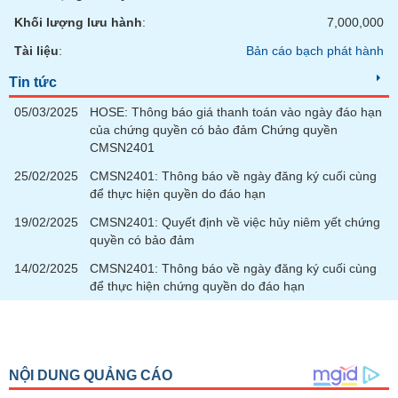
phân
Khối lượng lưu hành
:
7,000,000
tích
(-)
Tài liệu
:
Bản cáo bạch phát hành
Tin tức
Thuật
ngữ
05/03/2025
HOSE: Thông báo giá thanh toán vào ngày đáo hạn
(-)
của chứng quyền có bảo đảm Chứng quyền
CMSN2401
Dịch
25/02/2025
CMSN2401: Thông báo về ngày đăng ký cuối cùng
vụ
để thực hiện quyền do đáo hạn
(-)
19/02/2025
CMSN2401: Quyết định về việc hủy niêm yết chứng
quyền có bảo đảm
Đào
14/02/2025
CMSN2401: Thông báo về ngày đăng ký cuối cùng
tạo
để thực hiện chứng quyền do đáo hạn
Sách
tài