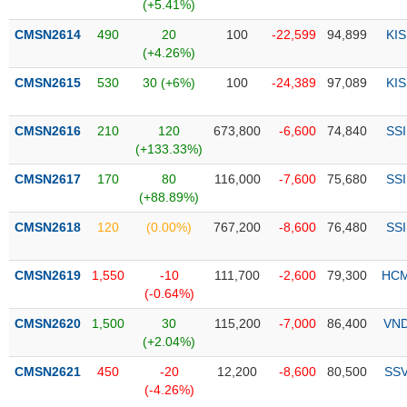
PHIẾU
Hủy
(+5.41%)
niêm
CMSN2614
490
20
100
-22,599
94,899
KIS
yết
(+4.26%)
Theo
CMSN2615
530
30 (+6%)
100
-24,389
97,089
KIS
CÔNG
dõi
CỤ
đặc
ĐẦU
biệt
CMSN2616
210
120
673,800
-6,600
74,840
SSI
TƯ
(+133.33%)
Không
được
CMSN2617
170
80
116,000
-7,600
75,680
SSI
ký
(+88.89%)
XUẤT
quỹ
DỮ
CMSN2618
120
(0.00%)
767,200
-8,600
76,480
SSI
LIỆU
Danh
mục
CMSN2619
1,550
-10
111,700
-2,600
79,300
HC
ETF
(-0.64%)
TIN
Cổ
MỚI
CMSN2620
1,500
30
115,200
-7,000
86,400
VN
phiếu
(+2.04%)
chi
Ngành
CMSN2621
450
-20
12,200
-8,600
80,500
SS
tiết
(-)
(-4.26%)