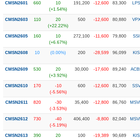
CMSN2601
660
10
191,200
-12,600
83,300
LP
(+1.54%)
Trạng
thái
CMSN2603
110
20
500
-12,600
80,880
VP
NGÀNH
cổ
(+22.22%)
phiếu
CMSN2605
160
10
272,100
-11,600
79,800
SSI
Quy
(+6.67%)
DOANH
mô
CMSN2608
10
(0.00%)
200
-28,599
96,099
KIS
NGHIỆP
thị
trường
CMSN2609
530
20
30,000
-17,600
89,240
ACB
Niêm
(+3.92%)
CỔ
yết
PHIẾU
CMSN2610
170
-10
600
-12,600
81,700
SS
Niêm
(-5.56%)
yết
mới
CMSN2611
820
-30
35,400
-12,800
86,760
MSV
PHÁI
(-3.53%)
Niêm
SINH
yết
CMSN2612
730
-40
406,400
-8,800
82,040
MSV
bổ
(-5.19%)
sung
TRÁI
CMSN2613
390
20
100
-19,389
90,689
KIS