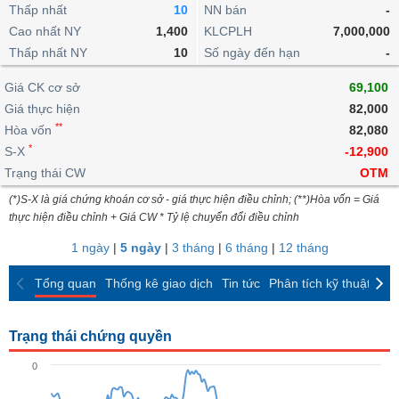
khoản
lai
Thấp nhất
10
NN bán
-
dịch
lỗ
Phân
Vĩ
Thống
Định
Cao nhất NY
1,400
KLCPLH
7,000,000
tích
mô
BẤT
Chứng
IR
Giao
kê
Chứng
giá
Thấp nhất NY
kỹ
10
Số ngày đến hạn
-
ĐỘNG
quyền
Awards
dịch
giao
quyền
thuật
SẢN
Nước
nội
dịch
Trái
Giá CK cơ sở
69,100
ngoài
Tổng
bộ
Bảng
phiếu
Giá thực hiện
82,000
Tin
quan
giá
Đào
doanh
Tự
**
Niên
tức
Hòa vốn
82,080
TÀI
trực
tạo
nghiệp
doanh
Thống
giám
*
S-X
-12,900
CHÍNH
tuyến
kê
Top
Trạng thái CW
OTM
Tài
giao
Bộ
cổ
liệu
(*)S-X là giá chứng khoán cơ sở - giá thực hiện điều chỉnh; (**)Hòa vốn = Giá
dịch
Dịch
lọc
phiếu
cổ
HÀNG
thực hiện điều chỉnh + Giá CW * Tỷ lệ chuyển đổi điều chỉnh
vụ
cổ
Định
đông
HÓA
Bản
phiếu
1 ngày
|
5 ngày
|
3 tháng
|
6 tháng
|
12 tháng
giá
đồ
So
ngành
Tổng quan
Thống kê giao dịch
Tin tức
Phân tích kỹ thuật
CK
sánh
KINH
cổ
Thống
TẾ
phiếu
kê
Trạng thái chứng quyền
giao
Báo
dịch
0
cáo
THẾ
phân
GIỚI