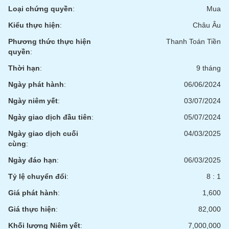
Tất cả
Cổ phiếu
Chỉ số
Chứng chỉ quỹ
Chứng q
Loại chứng quyền
:
Mua
Kiểu thực hiện
:
Châu Âu
Lãnh
đạo
Phương thức thực hiện
Thanh Toán Tiền
(-)
quyền
:
Tất cả
Người nội bộ
Người liên quan
Cổ đông lớn
Thời hạn
:
9 tháng
Ngày phát hành
:
06/06/2024
Tin
Ngày niêm yết
:
03/07/2024
tức
(-)
Ngày giao dịch đầu tiên
:
05/07/2024
Ngày giao dịch cuối
04/03/2025
Bài
cùng
:
viết
của
Ngày đáo hạn
:
06/03/2025
tác
Tỷ lệ chuyển đổi
:
8 : 1
giả
(-)
Giá phát hành
:
1,600
Giá thực hiện
:
82,000
Báo
cáo
Khối lượng Niêm yết
:
7,000,000