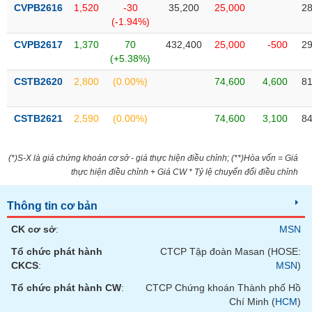
VỤ
CVPB2616
1,520
-30
35,200
25,000
28
TRUYỀN
(-1.94%)
THÔNG
CVPB2617
1,370
70
432,400
25,000
-500
29
(+5.38%)
CSTB2620
2,800
(0.00%)
74,600
4,600
81
TIỆN
CSTB2621
2,590
(0.00%)
74,600
3,100
84
ÍCH
(*)S-X là giá chứng khoán cơ sở - giá thực hiện điều chỉnh; (**)Hòa vốn = Giá
thực hiện điều chỉnh + Giá CW * Tỷ lệ chuyển đổi điều chỉnh
BẤT
ĐỘNG
Thông tin cơ bản
SẢN
CK cơ sở
:
MSN
Tổ chức phát hành
CTCP Tập đoàn Masan (HOSE:
Mã
chứng
CKCS
:
MSN
)
khoán
(-)
Tổ chức phát hành CW
:
CTCP Chứng khoán Thành phố Hồ
Chí Minh (
HCM
)