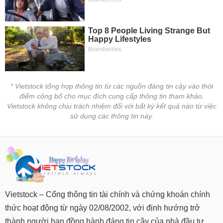
tài
chính
* Vietstock tổng hợp thông tin từ các nguồn đáng tin cậy vào thời
điểm công bố cho mục đích cung cấp thông tin tham khảo.
Vietstock không chịu trách nhiệm đối với bất kỳ kết quả nào từ việc
sử dụng các thông tin này.
Vietstock – Cổng thông tin tài chính và chứng khoán chính
thức hoạt động từ ngày 02/08/2002, với định hướng trở
thành người bạn đồng hành đáng tin cậy của nhà đầu tư.