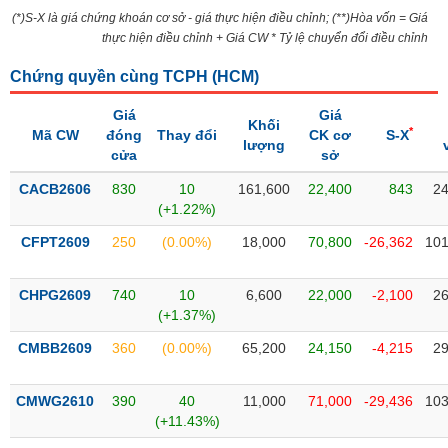
Tổng
VS-
(*)S-X là giá chứng khoán cơ sở - giá thực hiện điều chỉnh; (**)Hòa vốn = Giá
quan
SECTOR
thực hiện điều chỉnh + Giá CW * Tỷ lệ chuyển đổi điều chỉnh
Giao
dịch
Chứng quyền cùng TCPH (
HCM
)
Tài
Giá
Giá
Khối
chính
*
Mã CW
đóng
Thay đổi
CK cơ
S-X
NĂNG
lượng
cửa
sở
Phân
LƯỢNG
tích
CACB2606
830
10
161,600
22,400
843
24
kỹ
(+1.22%)
thuật
CFPT2609
250
(0.00%)
18,000
70,800
-26,362
101
Hồ
NGUYÊN
sơ
VẬT
CHPG2609
740
10
6,600
22,000
-2,100
26
doanh
LIỆU
(+1.37%)
nghiệp
CMBB2609
360
(0.00%)
65,200
24,150
-4,215
29
Tin
tức
sự
CMWG2610
390
40
11,000
71,000
-29,436
103
CÔNG
kiện
(+11.43%)
NGHIỆP
Tài