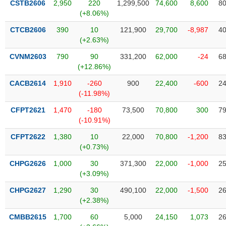
CSTB2606
2,950
220
1,299,500
74,600
8,600
80
liệu
(+8.06%)
Tâm
CTCB2606
390
10
121,900
29,700
-8,987
40
lý
(+2.63%)
TIÊU
thị
DÙNG
CVNM2603
790
90
331,200
62,000
-24
68
trường
KHÔNG
(+12.86%)
THIẾT
CACB2614
1,910
-260
900
22,400
-600
24
YẾU
(-11.98%)
CFPT2621
1,470
-180
73,500
70,800
300
79
(-10.91%)
TIÊU
CFPT2622
1,380
10
22,000
70,800
-1,200
83
DÙNG
(+0.73%)
THIẾT
CHPG2626
1,000
30
371,300
22,000
-1,000
25
YẾU
(+3.09%)
CHPG2627
1,290
30
490,100
22,000
-1,500
26
(+2.38%)
CMBB2615
1,700
60
5,000
24,150
1,073
26
CHĂM