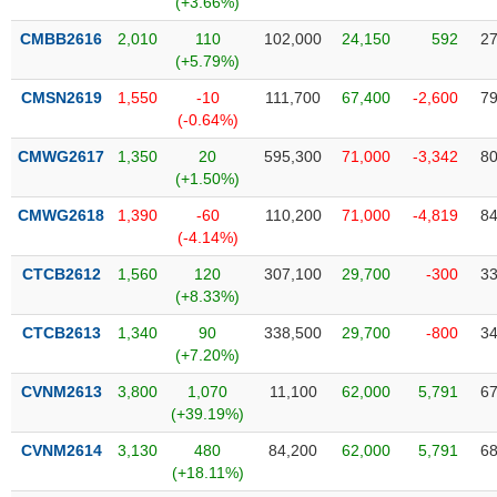
(+3.66%)
SÓC
SỨC
CMBB2616
2,010
110
102,000
24,150
592
27
KHỎE
(+5.79%)
CMSN2619
1,550
-10
111,700
67,400
-2,600
79
(-0.64%)
CMWG2617
1,350
20
595,300
71,000
-3,342
80
TÀI
(+1.50%)
CHÍNH
CMWG2618
1,390
-60
110,200
71,000
-4,819
84
(-4.14%)
CTCB2612
1,560
120
307,100
29,700
-300
33
(+8.33%)
CÔNG
NGHỆ
CTCB2613
1,340
90
338,500
29,700
-800
34
THÔNG
(+7.20%)
TIN
CVNM2613
3,800
1,070
11,100
62,000
5,791
67
(+39.19%)
CVNM2614
3,130
480
84,200
62,000
5,791
68
(+18.11%)
DỊCH