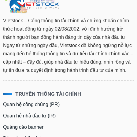
Tất cả
Cổ phiếu
Chỉ số
Chứng chỉ quỹ
Chứng q
Lãnh
Vietstock – Cổng thông tin tài chính và chứng khoán chính
đạo
(-)
thức hoạt động từ ngày 02/08/2002, với định hướng trở
thành người bạn đồng hành đáng tin cậy của nhà đầu tư.
Tất cả
Người nội bộ
Người liên quan
Cổ đông lớn
Ngay từ những ngày đầu, Vietstock đã không ngừng nỗ lực
mang đến hệ thống thông tin và dữ liệu tài chính chính xác –
Tin
tức
cập nhật – đầy đủ, giúp nhà đầu tư hiểu đúng, nhìn rộng và
(-)
tự tin đưa ra quyết định trong hành trình đầu tư của mình.
Bài
viết
TRUYỀN THÔNG TÀI CHÍNH
của
tác
Quan hệ công chúng (PR)
giả
(-)
Quan hệ nhà đầu tư (IR)
Quảng cáo banner
Báo
cáo