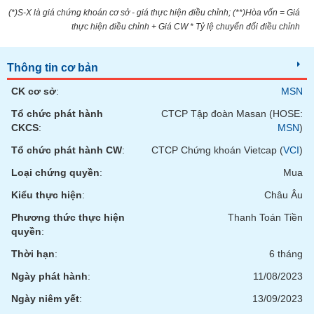
Tổng
VS-
(*)S-X là giá chứng khoán cơ sở - giá thực hiện điều chỉnh; (**)Hòa vốn = Giá
quan
SECTOR
thực hiện điều chỉnh + Giá CW * Tỷ lệ chuyển đổi điều chỉnh
Giao
dịch
Thông tin cơ bản
Tài
chính
CK cơ sở
:
MSN
NĂNG
Phân
Tổ chức phát hành
CTCP Tập đoàn Masan (HOSE:
LƯỢNG
tích
CKCS
:
MSN
)
kỹ
Tổ chức phát hành CW
:
CTCP Chứng khoán Vietcap (
VCI
)
thuật
Loại chứng quyền
:
Mua
Hồ
NGUYÊN
sơ
Kiểu thực hiện
:
Châu Âu
VẬT
doanh
LIỆU
Phương thức thực hiện
Thanh Toán Tiền
nghiệp
quyền
:
Tin
Thời hạn
:
6 tháng
tức
sự
Ngày phát hành
:
11/08/2023
CÔNG
kiện
Ngày niêm yết
:
13/09/2023
NGHIỆP
Tài