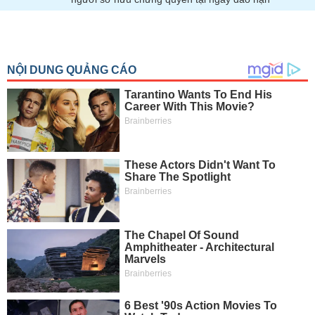
SÓC
SỨC
KHỎE
TÀI
CHÍNH
CÔNG
NGHỆ
THÔNG
TIN
DỊCH