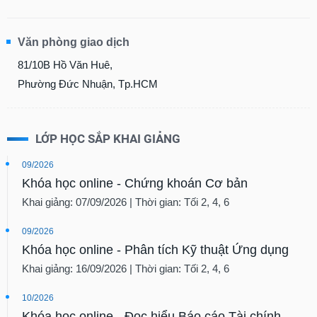
chính
Văn phòng giao dịch
81/10B Hồ Văn Huê,
Công
Phường Đức Nhuận, Tp.HCM
cụ
đầu
tư
LỚP HỌC SẮP KHAI GIẢNG
09/2026
Truyền
Khóa học online - Chứng khoán Cơ bản
thông
Khai giảng: 07/09/2026 | Thời gian: Tối 2, 4, 6
tài
chính
09/2026
Khóa học online - Phân tích Kỹ thuật Ứng dụng
Khai giảng: 16/09/2026 | Thời gian: Tối 2, 4, 6
Dữ
10/2026
liệu
Khóa học online - Đọc hiểu Báo cáo Tài chính