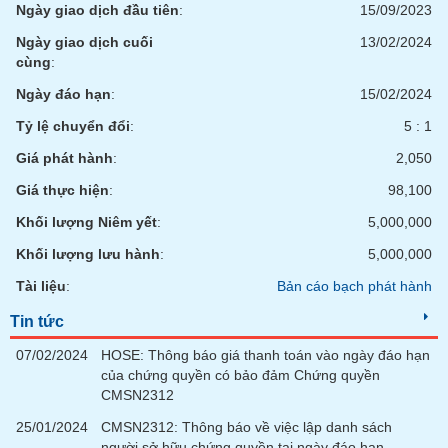
Ngày giao dịch đầu tiên
:
15/09/2023
liệu
Ngày giao dịch cuối
13/02/2024
Tâm
cùng
:
lý
TIÊU
Ngày đáo hạn
:
15/02/2024
thị
DÙNG
trường
KHÔNG
Tỷ lệ chuyển đổi
:
5 : 1
THIẾT
Giá phát hành
:
2,050
YẾU
Giá thực hiện
:
98,100
Khối lượng Niêm yết
:
5,000,000
Khối lượng lưu hành
:
5,000,000
TIÊU
Tài liệu
:
Bản cáo bạch phát hành
DÙNG
THIẾT
Tin tức
YẾU
07/02/2024
HOSE: Thông báo giá thanh toán vào ngày đáo hạn
của chứng quyền có bảo đảm Chứng quyền
CMSN2312
25/01/2024
CMSN2312: Thông báo về việc lập danh sách
CHĂM
người sở hữu chứng quyền tại ngày đáo hạn