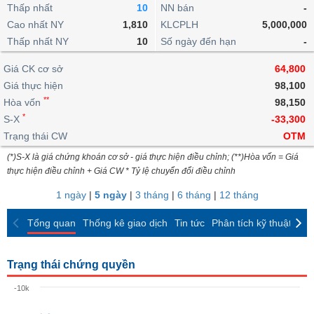
khoản
lai
Thấp nhất
10
NN bán
-
dịch
lỗ
Phân
Vĩ
Thống
Định
Cao nhất NY
1,810
KLCPLH
5,000,000
tích
mô
BẤT
Chứng
IR
Giao
kê
Chứng
giá
Thấp nhất NY
kỹ
10
Số ngày đến hạn
-
ĐỘNG
quyền
Awards
dịch
giao
quyền
thuật
SẢN
Nước
nội
dịch
Trái
Giá CK cơ sở
64,800
ngoài
Tổng
bộ
Bảng
phiếu
Giá thực hiện
98,100
Tin
quan
giá
Đào
doanh
Tự
**
Niên
tức
Hòa vốn
98,150
TÀI
trực
tạo
nghiệp
doanh
Thống
giám
*
S-X
-33,300
CHÍNH
tuyến
kê
Top
Trạng thái CW
OTM
Tài
giao
Bộ
cổ
liệu
(*)S-X là giá chứng khoán cơ sở - giá thực hiện điều chỉnh; (**)Hòa vốn = Giá
dịch
Dịch
lọc
phiếu
cổ
HÀNG
thực hiện điều chỉnh + Giá CW * Tỷ lệ chuyển đổi điều chỉnh
vụ
cổ
Định
đông
HÓA
Bản
phiếu
1 ngày
|
5 ngày
|
3 tháng
|
6 tháng
|
12 tháng
giá
đồ
So
ngành
Tổng quan
Thống kê giao dịch
Tin tức
Phân tích kỹ thuật
CK
sánh
KINH
cổ
Thống
TẾ
phiếu
kê
Trạng thái chứng quyền
giao
Báo
dịch
-10k
cáo
THẾ
phân
GIỚI