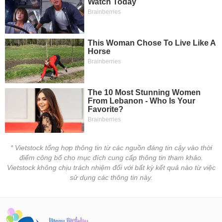
VỤ
TRUYỀN
THÔNG
TIỆN
ÍCH
BẤT
ĐỘNG
* Vietstock tổng hợp thông tin từ các nguồn đáng tin cậy vào thời
SẢN
điểm công bố cho mục đích cung cấp thông tin tham khảo.
Vietstock không chịu trách nhiệm đối với bất kỳ kết quả nào từ việc
sử dụng các thông tin này.
Mã
chứng
khoán
(-)