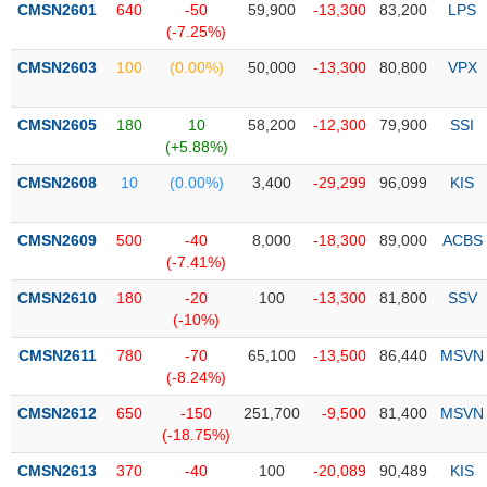
CMSN2601
640
-50
59,900
-13,300
83,200
LPS
(-7.25%)
Trạng
thái
CMSN2603
100
(0.00%)
50,000
-13,300
80,800
VPX
NGÀNH
cổ
phiếu
CMSN2605
180
10
58,200
-12,300
79,900
SSI
Quy
(+5.88%)
DOANH
mô
CMSN2608
10
(0.00%)
3,400
-29,299
96,099
KIS
NGHIỆP
thị
trường
CMSN2609
500
-40
8,000
-18,300
89,000
ACBS
Niêm
(-7.41%)
CỔ
yết
PHIẾU
CMSN2610
180
-20
100
-13,300
81,800
SSV
Niêm
(-10%)
yết
mới
CMSN2611
780
-70
65,100
-13,500
86,440
MSVN
PHÁI
(-8.24%)
Niêm
SINH
yết
CMSN2612
650
-150
251,700
-9,500
81,400
MSVN
bổ
(-18.75%)
sung
TRÁI
CMSN2613
370
-40
100
-20,089
90,489
KIS