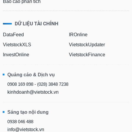
Báo cáo phân tích
phân
tích
(-)
DỮ LIỆU TÀI CHÍNH
Thuật
DataFeed
IROnline
ngữ
(-)
VietstockXLS
VietstockUpdater
InvestOnline
VietstockFinance
Dịch
vụ
(-)
Quảng cáo & Dịch vụ
0908 169 898 - (028) 3848 7238
Đào
kinhdoanh@vietstock.vn
tạo
Sáng tạo nội dung
Sách
0938 046 488
tài
info@vietstock.vn