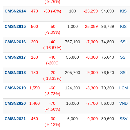
PHIẾU
Hủy
(-9.76%)
niêm
CMSN2614
470
-30 (-6%)
100
-23,299
94,699
KIS
yết
Theo
CMSN2615
500
-50
1,000
-25,089
96,789
KIS
CÔNG
dõi
(-9.09%)
CỤ
đặc
ĐẦU
biệt
CMSN2616
200
-40
767,100
-7,300
74,800
SSI
TƯ
(-16.67%)
Không
được
CMSN2617
160
-40
55,800
-8,300
75,640
SSI
ký
(-20%)
XUẤT
quỹ
DỮ
CMSN2618
130
-20
205,700
-9,300
76,520
SSI
LIỆU
Danh
(-13.33%)
mục
CMSN2619
1,550
-60
124,200
-3,300
79,300
HCM
ETF
(-3.73%)
TIN
Cổ
MỚI
CMSN2620
1,460
-70
16,000
-7,700
86,080
VND
phiếu
(-4.58%)
chi
Ngành
CMSN2621
460
-30
6,000
-9,300
80,600
SSV
tiết
(-)
(-6.12%)