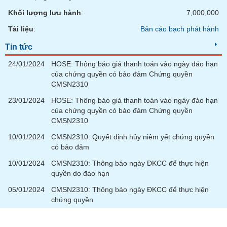
phân
Khối lượng lưu hành
:
7,000,000
tích
(-)
Tài liệu
:
Bản cáo bạch phát hành
Tin tức
Thuật
ngữ
24/01/2024
HOSE: Thông báo giá thanh toán vào ngày đáo hạn
(-)
của chứng quyền có bảo đảm Chứng quyền
CMSN2310
Dịch
23/01/2024
HOSE: Thông báo giá thanh toán vào ngày đáo hạn
vụ
của chứng quyền có bảo đảm Chứng quyền
(-)
CMSN2310
10/01/2024
CMSN2310: Quyết định hủy niêm yết chứng quyền
có bảo đảm
Đào
tạo
10/01/2024
CMSN2310: Thông báo ngày ĐKCC để thực hiện
quyền do đáo hạn
05/01/2024
CMSN2310: Thông báo ngày ĐKCC để thực hiện
chứng quyền
Sách
tài