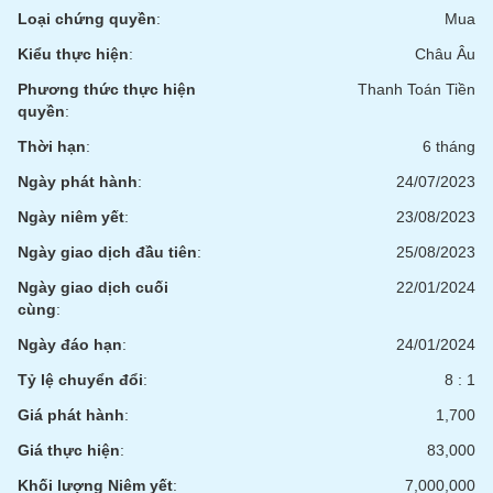
Tất cả
Cổ phiếu
Chỉ số
Chứng chỉ quỹ
Chứng q
Loại chứng quyền
:
Mua
Kiểu thực hiện
:
Châu Âu
Lãnh
đạo
Phương thức thực hiện
Thanh Toán Tiền
(-)
quyền
:
Tất cả
Người nội bộ
Người liên quan
Cổ đông lớn
Thời hạn
:
6 tháng
Ngày phát hành
:
24/07/2023
Tin
Ngày niêm yết
:
23/08/2023
tức
(-)
Ngày giao dịch đầu tiên
:
25/08/2023
Ngày giao dịch cuối
22/01/2024
Bài
cùng
:
viết
của
Ngày đáo hạn
:
24/01/2024
tác
Tỷ lệ chuyển đổi
:
8 : 1
giả
(-)
Giá phát hành
:
1,700
Giá thực hiện
:
83,000
Báo
cáo
Khối lượng Niêm yết
:
7,000,000