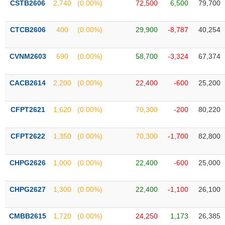
CSTB2606
2,740
(0.00%)
72,500
6,500
79,700
liệu
Tâm
CTCB2606
400
(0.00%)
29,900
-8,787
40,254
lý
TIÊU
thị
DÙNG
CVNM2603
690
(0.00%)
58,700
-3,324
67,374
trường
KHÔNG
THIẾT
CACB2614
2,200
(0.00%)
22,400
-600
25,200
YẾU
CFPT2621
1,620
(0.00%)
70,300
-200
80,220
TIÊU
CFPT2622
1,350
(0.00%)
70,300
-1,700
82,800
DÙNG
THIẾT
CHPG2626
1,000
(0.00%)
22,400
-600
25,000
YẾU
CHPG2627
1,300
(0.00%)
22,400
-1,100
26,100
CMBB2615
1,720
(0.00%)
24,250
1,173
26,385
CHĂM