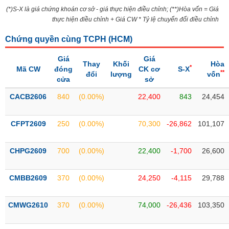
Tổng
VS-
(*)S-X là giá chứng khoán cơ sở - giá thực hiện điều chỉnh; (**)Hòa vốn = Giá
quan
SECTOR
thực hiện điều chỉnh + Giá CW * Tỷ lệ chuyển đổi điều chỉnh
Giao
dịch
Chứng quyền cùng TCPH (
HCM
)
Tài
Giá
Giá
Thay
Khối
Hòa
chính
*
Mã CW
đóng
CK cơ
S-X
**
NĂNG
đổi
lượng
vốn
cửa
sở
Phân
LƯỢNG
tích
CACB2606
840
(0.00%)
22,400
843
24,454
kỹ
thuật
CFPT2609
250
(0.00%)
70,300
-26,862
101,107
Hồ
NGUYÊN
sơ
VẬT
CHPG2609
700
(0.00%)
22,400
-1,700
26,600
doanh
LIỆU
nghiệp
CMBB2609
370
(0.00%)
24,250
-4,115
29,788
Tin
tức
sự
CMWG2610
370
(0.00%)
74,000
-26,436
103,350
CÔNG
kiện
NGHIỆP
Tài