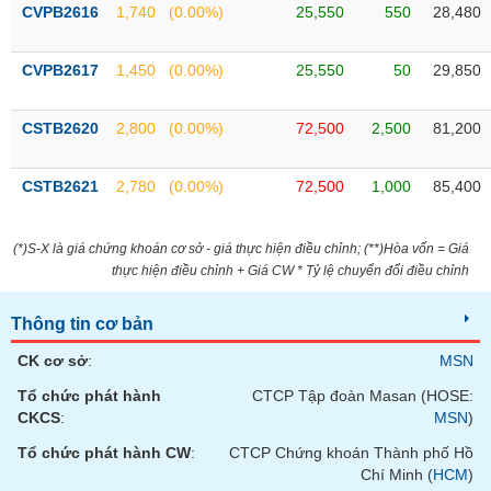
VỤ
CVPB2616
1,740
(0.00%)
25,550
550
28,480
TRUYỀN
THÔNG
CVPB2617
1,450
(0.00%)
25,550
50
29,850
CSTB2620
2,800
(0.00%)
72,500
2,500
81,200
TIỆN
CSTB2621
2,780
(0.00%)
72,500
1,000
85,400
ÍCH
(*)S-X là giá chứng khoán cơ sở - giá thực hiện điều chỉnh; (**)Hòa vốn = Giá
thực hiện điều chỉnh + Giá CW * Tỷ lệ chuyển đổi điều chỉnh
BẤT
ĐỘNG
Thông tin cơ bản
SẢN
CK cơ sở
:
MSN
Tổ chức phát hành
CTCP Tập đoàn Masan (HOSE:
Mã
chứng
CKCS
:
MSN
)
khoán
(-)
Tổ chức phát hành CW
:
CTCP Chứng khoán Thành phố Hồ
Chí Minh (
HCM
)