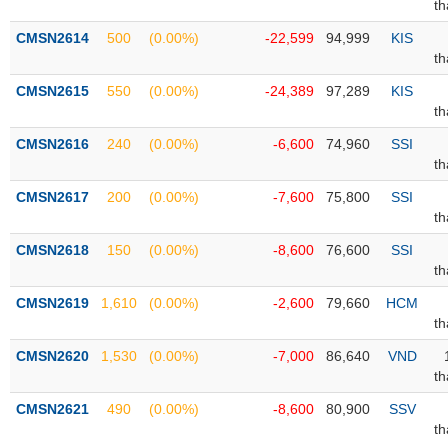
PHIẾU
Hủy
t
niêm
CMSN2614
500
(0.00%)
-22,599
94,999
KIS
yết
t
Theo
CMSN2615
550
(0.00%)
-24,389
97,289
KIS
CÔNG
dõi
t
CỤ
đặc
ĐẦU
biệt
CMSN2616
240
(0.00%)
-6,600
74,960
SSI
TƯ
t
Không
được
CMSN2617
200
(0.00%)
-7,600
75,800
SSI
ký
t
XUẤT
quỹ
DỮ
CMSN2618
150
(0.00%)
-8,600
76,600
SSI
LIỆU
Danh
t
mục
CMSN2619
1,610
(0.00%)
-2,600
79,660
HCM
ETF
t
TIN
Cổ
MỚI
CMSN2620
1,530
(0.00%)
-7,000
86,640
VND
phiếu
t
chi
Ngành
CMSN2621
490
(0.00%)
-8,600
80,900
SSV
tiết
(-)
t