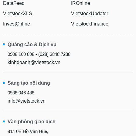
VietstockXLS
VietstockUpdater
InvestOnline
VietstockFinance
Quảng cáo & Dịch vụ
0908 169 898 - (028) 3848 7238
kinhdoanh@vietstock.vn
Sáng tạo nội dung
0938 046 488
info@vietstock.vn
Văn phòng giao dịch
81/10B Hồ Văn Huê,
Phường Đức Nhuận, Tp.HCM