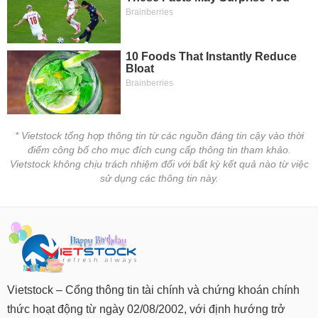
tài
chính
* Vietstock tổng hợp thông tin từ các nguồn đáng tin cậy vào thời
điểm công bố cho mục đích cung cấp thông tin tham khảo.
Vietstock không chịu trách nhiệm đối với bất kỳ kết quả nào từ việc
sử dụng các thông tin này.
Vietstock – Cổng thông tin tài chính và chứng khoán chính
thức hoạt động từ ngày 02/08/2002, với định hướng trở
thành người bạn đồng hành đáng tin cậy của nhà đầu tư.