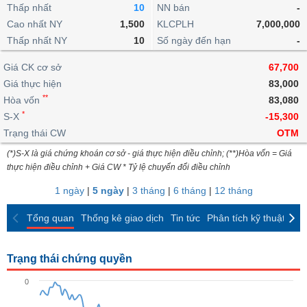
khoản
lai
Thấp nhất
10
NN bán
-
dịch
lỗ
Phân
Vĩ
Thống
Định
Cao nhất NY
1,500
KLCPLH
7,000,000
tích
mô
BẤT
Chứng
IR
Giao
kê
Chứng
giá
Thấp nhất NY
kỹ
10
Số ngày đến hạn
-
ĐỘNG
quyền
Awards
dịch
giao
quyền
thuật
SẢN
Nước
nội
dịch
Trái
Giá CK cơ sở
67,700
ngoài
Tổng
bộ
Bảng
phiếu
Giá thực hiện
83,000
Tin
quan
giá
Đào
doanh
Tự
**
Niên
tức
Hòa vốn
83,080
TÀI
trực
tạo
nghiệp
doanh
Thống
giám
*
S-X
-15,300
CHÍNH
tuyến
kê
Top
Trạng thái CW
OTM
Tài
giao
Bộ
cổ
liệu
(*)S-X là giá chứng khoán cơ sở - giá thực hiện điều chỉnh; (**)Hòa vốn = Giá
dịch
Dịch
lọc
phiếu
cổ
HÀNG
thực hiện điều chỉnh + Giá CW * Tỷ lệ chuyển đổi điều chỉnh
vụ
cổ
Định
đông
HÓA
Bản
phiếu
1 ngày
|
5 ngày
|
3 tháng
|
6 tháng
|
12 tháng
giá
đồ
So
ngành
Tổng quan
Thống kê giao dịch
Tin tức
Phân tích kỹ thuật
CK
sánh
KINH
cổ
Thống
TẾ
phiếu
kê
Trạng thái chứng quyền
giao
Báo
dịch
0
cáo
THẾ
phân
GIỚI