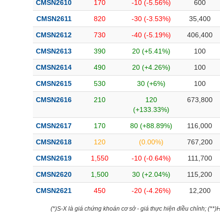
CMSN2610
170
-10 (-5.56%)
600
Bài viết của tác giả
(-)
CMSN2611
820
-30 (-3.53%)
35,400
CMSN2612
730
-40 (-5.19%)
406,400
Báo cáo phân tích
(-)
CMSN2613
390
20 (+5.41%)
100
CMSN2614
490
20 (+4.26%)
100
Thuật ngữ
(-)
CMSN2615
530
30 (+6%)
100
Dịch vụ
(-)
CMSN2616
210
120
673,800
(+133.33%)
Đào tạo
CMSN2617
170
80 (+88.89%)
116,000
Sách tài chính
CMSN2618
120
(0.00%)
767,200
Công cụ đầu tư
CMSN2619
1,550
-10 (-0.64%)
111,700
CMSN2620
1,500
30 (+2.04%)
115,200
Truyền thông tài chính
CMSN2621
450
-20 (-4.26%)
12,200
Dữ liệu tài chính
(*)S-X là giá chứng khoán cơ sở - giá thực hiện điều chỉnh; (**