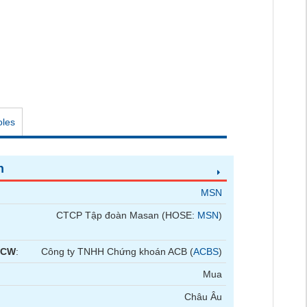
oles
n
MSN
CTCP Tập đoàn Masan (HOSE:
MSN
)
 CW
:
Công ty TNHH Chứng khoán ACB (
ACBS
)
Mua
Châu Âu