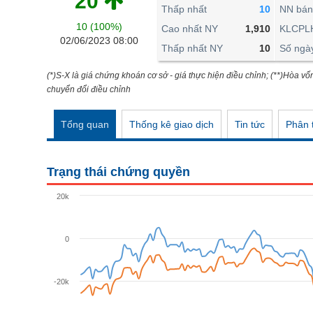
20
THẾ GIỚI
Thấp nhất
10
NN bán
10 (100%)
ĐÔNG DƯƠNG
Cao nhất NY
1,910
KLCPL
02/06/2023 08:00
Thấp nhất NY
10
Số ngà
TÀI CHÍNH CÁ NHÂN
PHÂN TÍCH
(*)S-X là giá chứng khoán cơ sở - giá thực hiện điều chỉnh; (**)Hòa vố
chuyển đổi điều chỉnh
Ngành
(-)
Tổng quan
Thống kê giao dịch
Tin tức
Phân t
VS-SECTOR
NĂNG LƯỢNG
Trạng thái chứng quyền
NGUYÊN VẬT LIỆU
20k
CÔNG NGHIỆP
TIÊU DÙNG KHÔNG THIẾT YẾU
0
TIÊU DÙNG THIẾT YẾU
-20k
CHĂM SÓC SỨC KHỎE