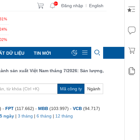
9+
Đăng nhập
English
|
.31%
.24%
.02%
ẤT DỮ LIỆU
TIN MỚI
sản xuất Việt Nam tháng 7/2026: Sản lượng, số lượng đơn đặt hà
Mã công ty
Ngành
) -
FPT
(117.662) -
MBB
(103.997) -
VCB
(94.717)
5 ngày
|
3 tháng
|
6 tháng
|
12 tháng