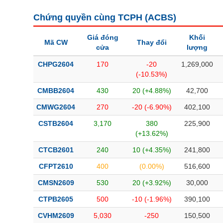
Chứng quyền cùng TCPH (
ACBS
)
Giá đóng
Khối
Mã CW
Thay đổi
cửa
lượng
CHPG2604
170
-20
1,269,000
(-10.53%)
CMBB2604
430
20 (+4.88%)
42,700
CMWG2604
270
-20 (-6.90%)
402,100
CSTB2604
3,170
380
225,900
(+13.62%)
CTCB2601
240
10 (+4.35%)
241,800
CFPT2610
400
(0.00%)
516,600
CMSN2609
530
20 (+3.92%)
30,000
CTPB2605
500
-10 (-1.96%)
390,100
CVHM2609
5,030
-250
150,500