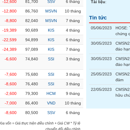
-12,600
81,700
SSV
6 tháng
Tài liệu
:
-12,800
86,760
MSVN
10 tháng
Tin tức
-8,800
82,040
MSVN
7 tháng
05/06/2023
HOSE: T
-19,389
90,689
KIS
4 tháng
chứng 
-22,599
94,899
KIS
6 tháng
30/05/2023
CMSN22
đáo hạ
-24,389
97,089
KIS
7 tháng
30/05/2023
CMSN22
-6,600
74,840
SSI
3 tháng
đáo hạ
25/05/2023
CMSN22
-7,600
75,680
SSI
3 tháng
đảm
-8,600
76,480
SSI
3 tháng
22/05/2023
CMSN221
-2,600
79,300
HCM
9 tháng
hữu chứ
-7,000
86,400
VND
10 tháng
-8,600
80,500
SSV
6 tháng
)Hòa vốn = Giá thực hiện điều chỉnh + Giá CW * Tỷ lệ
chuyển đổi điều chỉnh