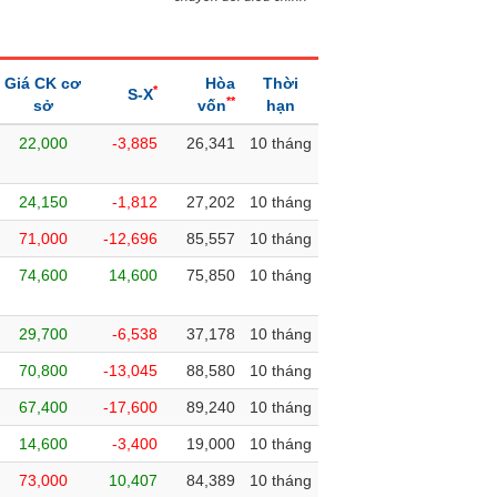
Giá CK cơ
Hòa
Thời
*
S-X
**
sở
vốn
hạn
22,000
-3,885
26,341
10 tháng
24,150
-1,812
27,202
10 tháng
71,000
-12,696
85,557
10 tháng
74,600
14,600
75,850
10 tháng
29,700
-6,538
37,178
10 tháng
70,800
-13,045
88,580
10 tháng
67,400
-17,600
89,240
10 tháng
14,600
-3,400
19,000
10 tháng
73,000
10,407
84,389
10 tháng