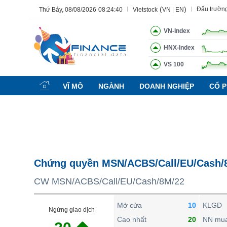
(
)
Đấu trườn
Thứ Bảy, 08/08/2026
08:24:41
Vietstock
VN
|
EN
VN-Index
HNX-Index
VS 100
Tất cả
Tính năng
Ngành
Mã chứng khoán
Lãnh đạ
VĨ MÔ
NGÀNH
DOANH NGHIỆP
CỔ P
Tính năng
(-)
VIETSTOCK
CHỨNG KHOÁN
DOANH NGHIỆP
Chứng quyền MSN/ACBS/Call/EU/Cash/
BẤT ĐỘNG SẢN
CW MSN/ACBS/Call/EU/Cash/8M/22
TÀI CHÍNH
HÀNG HÓA
Mở cửa
10
KLGD
Ngừng giao dịch
KINH TẾ
Cao nhất
20
NN mu