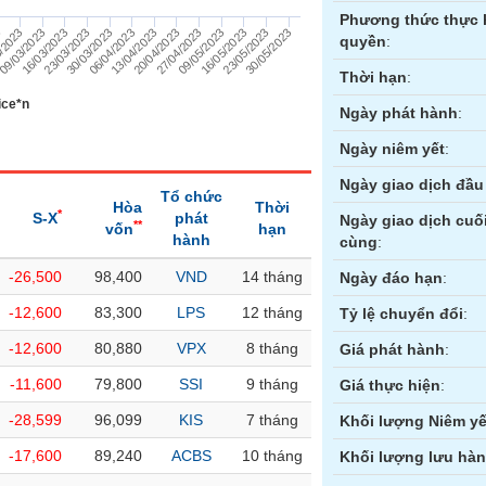
Phương thức thực 
27/04/2023
09/05/2023
16/05/2023
23/05/2023
3
30/05/2023
/2023
09/03/2023
16/03/2023
23/03/2023
30/03/2023
06/04/2023
13/04/2023
20/04/2023
quyền
:
Thời hạn
:
ice*n
Ngày phát hành
:
Ngày niêm yết
:
Ngày giao dịch đầu 
Tổ chức
Hòa
Thời
*
S-X
phát
Ngày giao dịch cuố
**
vốn
hạn
hành
cùng
:
-26,500
98,400
VND
14 tháng
ền
Hợp đồng tương lai
Trái phiếu
Ngày đáo hạn
:
-12,600
83,300
LPS
12 tháng
Tỷ lệ chuyển đổi
:
-12,600
80,880
VPX
8 tháng
Giá phát hành
:
-11,600
79,800
SSI
9 tháng
Giá thực hiện
:
-28,599
96,099
KIS
7 tháng
Khối lượng Niêm yế
-17,600
89,240
ACBS
10 tháng
Khối lượng lưu hà