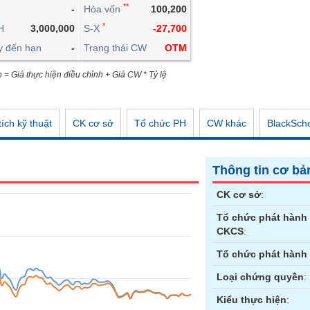
**
-
Hòa vốn
100,200
CÔNG CỤ ĐẦU TƯ
*
H
3,000,000
S-X
-27,700
XUẤT DỮ LIỆU
y đến hạn
-
Trạng thái CW
OTM
TIN MỚI
n = Giá thực hiện điều chỉnh + Giá CW * Tỷ lệ
ích kỹ thuật
CK cơ sở
Tổ chức PH
CW khác
BlackSch
Thông tin cơ bả
CK cơ sở
:
Tổ chức phát hành
CKCS
:
Tổ chức phát hành
Loại chứng quyền
:
Kiểu thực hiện
: