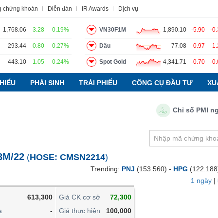
g chứng khoán
Diễn đàn
IR Awards
Dịch vụ
1,768.06
3.28
0.19%
VN30F1M
1,890.10
-5.90
-0
293.44
0.80
0.27%
Dầu
77.08
-0.97
-1
443.10
1.05
0.24%
Spot Gold
4,341.71
-0.70
-0
o
Tin tức
Báo cáo phân tích
Thuật ngữ
Dịch vụ
HIẾU
PHÁI SINH
TRÁI PHIẾU
CÔNG CỤ ĐẦU TƯ
XU
Chỉ số PMI ngành 
VIETSTOCKFINANCE
VĨ MÔ
NGÀNH
8M/22
(
HOSE:
CMSN2214
)
DOANH NGHIỆP
Trending:
PNJ
(153.560) -
HPG
(122.188
CỔ PHIẾU
1 ngày
|
PHÁI SINH
613,300
Giá CK cơ sở
72,300
TRÁI PHIẾU
a
-
Giá thực hiện
100,000