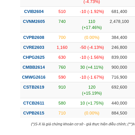
(-4.73%)
CVIB2604
510
-10 (-1.92%)
681,400
CVNM2605
740
110
2,478,100
(+17.46%)
CVPB2608
700
(0.00%)
384,400
CVRE2603
1,160
-50 (-4.13%)
246,800
CHPG2625
630
-10 (-1.56%)
839,000
CMBB2614
760
30 (+4.11%)
900,000
CMWG2616
590
-10 (-1.67%)
716,900
CSTB2619
910
120
692,600
(+15.19%)
CTCB2611
580
10 (+1.75%)
440,000
CVPB2615
710
(0.00%)
884,500
(*)S-X là giá chứng khoán cơ sở - giá thực hiện điều chỉnh; (**