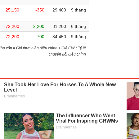
25,150
-350
29,400
9 tháng
72,200
2,200
81,200
6 tháng
72,200
700
84,450
9 tháng
)Hòa vốn = Giá thực hiện điều chỉnh + Giá CW * Tỷ lệ
chuyển đổi điều chỉnh