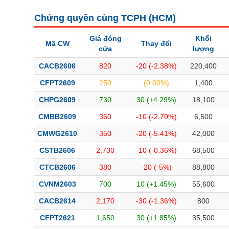
Chứng quyền cùng TCPH (
HCM
)
Giá đóng
Khối
Mã CW
Thay đổi
cửa
lượng
CACB2606
820
-20 (-2.38%)
220,400
CFPT2609
250
(0.00%)
1,400
CHPG2609
730
30 (+4.29%)
18,100
CMBB2609
360
-10 (-2.70%)
6,500
CMWG2610
350
-20 (-5.41%)
42,000
CSTB2606
2,730
-10 (-0.36%)
68,500
CTCB2606
380
-20 (-5%)
88,800
CVNM2603
700
10 (+1.45%)
55,600
CACB2614
2,170
-30 (-1.36%)
800
CFPT2621
1,650
30 (+1.85%)
35,500