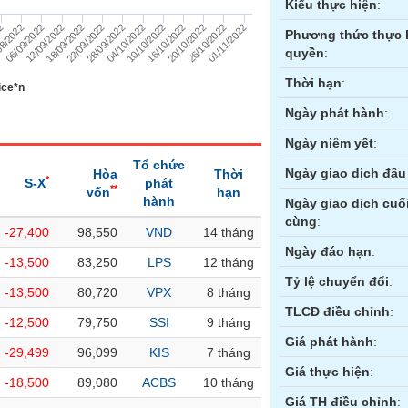
Kiểu thực hiện
:
12/09/2022
06/09/2022
08/2022
22
01/11/2022
26/10/2022
20/10/2022
16/10/2022
10/10/2022
04/10/2022
28/09/2022
22/09/2022
18/09/2022
Phương thức thực 
quyền
:
Thời hạn
:
ice*n
Ngày phát hành
:
Ngày niêm yết
:
Tổ chức
Ngày giao dịch đầu 
Hòa
Thời
*
S-X
phát
**
vốn
hạn
hành
Ngày giao dịch cuố
cùng
:
-27,400
98,550
VND
14 tháng
ền
Hợp đồng tương lai
Trái phiếu
Ngày đáo hạn
:
-13,500
83,250
LPS
12 tháng
Tỷ lệ chuyển đổi
:
-13,500
80,720
VPX
8 tháng
TLCĐ điều chỉnh
:
-12,500
79,750
SSI
9 tháng
Giá phát hành
:
-29,499
96,099
KIS
7 tháng
Giá thực hiện
:
-18,500
89,080
ACBS
10 tháng
Giá TH điều chỉnh
: