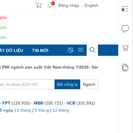
9+
Đăng nhập
English
|
.93%
.19%
.09%
ẤT DỮ LIỆU
TIN MỚI
 ngành sản xuất Việt Nam tháng 7/2026: Sản lượng, số lượng đơn
Mã công ty
Ngành
 -
FPT
(120.915) -
MBB
(105.721) -
VCB
(101.591)
5 ngày
|
3 tháng
|
6 tháng
|
12 tháng