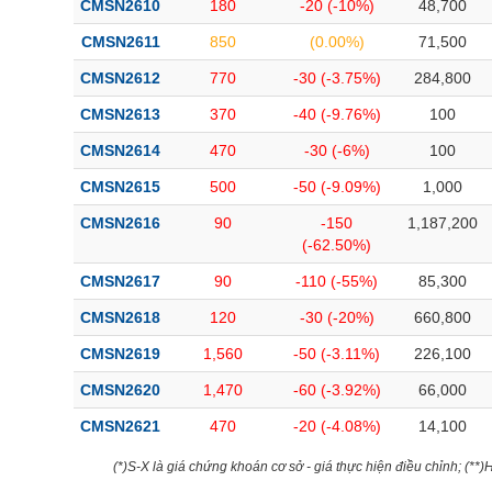
CMSN2610
180
-20 (-10%)
48,700
Bài viết của tác giả
(-)
CMSN2611
850
(0.00%)
71,500
CMSN2612
770
-30 (-3.75%)
284,800
Báo cáo phân tích
(-)
CMSN2613
370
-40 (-9.76%)
100
CMSN2614
470
-30 (-6%)
100
Thuật ngữ
(-)
CMSN2615
500
-50 (-9.09%)
1,000
Dịch vụ
(-)
CMSN2616
90
-150
1,187,200
(-62.50%)
Đào tạo
CMSN2617
90
-110 (-55%)
85,300
Sách tài chính
CMSN2618
120
-30 (-20%)
660,800
Công cụ đầu tư
CMSN2619
1,560
-50 (-3.11%)
226,100
CMSN2620
1,470
-60 (-3.92%)
66,000
Truyền thông tài chính
CMSN2621
470
-20 (-4.08%)
14,100
Dữ liệu tài chính
(*)S-X là giá chứng khoán cơ sở - giá thực hiện điều chỉnh; (**