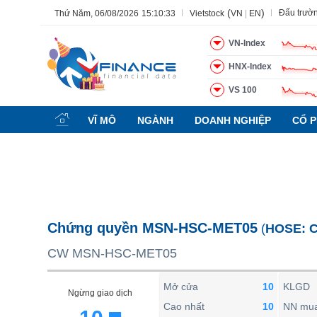
(
)
Đấu trườ
Thứ Năm, 06/08/2026
15:10:34
Vietstock
VN
|
EN
VN-Index
HNX-Index
VS 100
Tất cả
Tính năng
Ngành
Mã chứng khoán
Lãnh đạ
VĨ MÔ
NGÀNH
DOANH NGHIỆP
CỔ P
Tính năng
(-)
VIETSTOCK
CHỨNG KHOÁN
DOANH NGHIỆP
Chứng quyền MSN-HSC-MET05
(
HOSE:
BẤT ĐỘNG SẢN
CW MSN-HSC-MET05
TÀI CHÍNH
HÀNG HÓA
Mở cửa
10
KLGD
Ngừng giao dịch
KINH TẾ
Cao nhất
10
NN mu