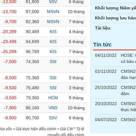
-13,500
81,800
SSV
6 tháng
Khối lượng Niêm yế
-13,700
87,000
MSVN
10 tháng
Khối lượng lưu hà
-9,700
82,360
MSVN
7 tháng
Tài liệu
:
-20,289
90,489
KIS
4 tháng
-23,499
94,699
KIS
6 tháng
Tin tức
-25,289
96,789
KIS
7 tháng
04/11/2022
HOSE: G
có bảo
-7,500
74,360
SSI
3 tháng
02/11/2022
CMSN22
đáo hạ
-8,500
75,360
SSI
3 tháng
25/10/2022
CMSN22
-9,500
76,480
SSI
3 tháng
đảm
-3,500
79,360
HCM
9 tháng
20/10/2022
CMSN22
-7,900
86,160
VND
10 tháng
thực hi
-9,500
80,700
SSV
6 tháng
04/07/2022
CMSN220
)Hòa vốn = Giá thực hiện điều chỉnh + Giá CW * Tỷ lệ
chuyển đổi điều chỉnh