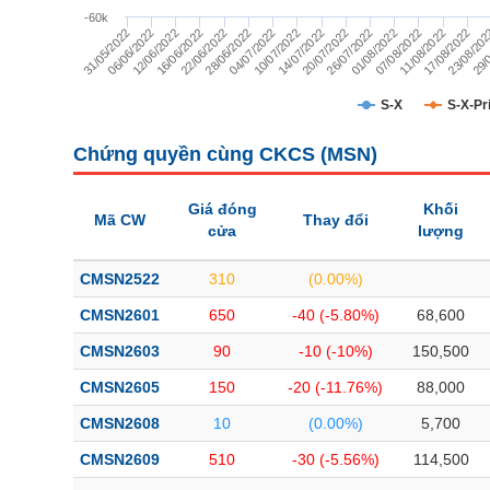
TÀI CHÍNH
-60k
29/
23/08/20
17/08/2022
11/08/2022
07/08/2022
01/08/2022
26/07/2022
20/07/2022
14/07/2022
10/07/2022
04/07/2022
28/06/2022
22/06/2022
16/06/2022
12/06/2022
06/06/2022
31/05/2022
CÔNG NGHỆ THÔNG TIN
DỊCH VỤ TRUYỀN THÔNG
S-X
S-X-Pr
TIỆN ÍCH
Chứng quyền cùng CKCS (
MSN
)
BẤT ĐỘNG SẢN
Giá đóng
Khối
Mã CW
Thay đổi
cửa
lượng
Mã chứng khoán
(-)
CMSN2522
310
(0.00%)
Tất cả
Cổ phiếu
Chỉ số
Chứng chỉ quỹ
Chứng quy
CMSN2601
650
-40 (-5.80%)
68,600
Lãnh đạo
(-)
CMSN2603
90
-10 (-10%)
150,500
Tất cả
Người nội bộ
Người liên quan
Cổ đông lớn
CMSN2605
150
-20 (-11.76%)
88,000
CMSN2608
10
(0.00%)
5,700
Tin tức
(-)
CMSN2609
510
-30 (-5.56%)
114,500