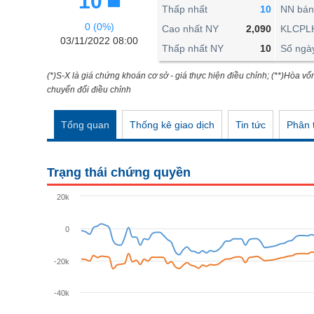
10
THẾ GIỚI
Thấp nhất
10
NN bán
0 (0%)
ĐÔNG DƯƠNG
Cao nhất NY
2,090
KLCPL
03/11/2022 08:00
Thấp nhất NY
10
Số ngà
TÀI CHÍNH CÁ NHÂN
PHÂN TÍCH
(*)S-X là giá chứng khoán cơ sở - giá thực hiện điều chỉnh; (**)Hòa vố
chuyển đổi điều chỉnh
Ngành
(-)
Tổng quan
Thống kê giao dịch
Tin tức
Phân t
VS-SECTOR
NĂNG LƯỢNG
Trạng thái chứng quyền
NGUYÊN VẬT LIỆU
20k
CÔNG NGHIỆP
0
TIÊU DÙNG KHÔNG THIẾT YẾU
TIÊU DÙNG THIẾT YẾU
-20k
CHĂM SÓC SỨC KHỎE
-40k