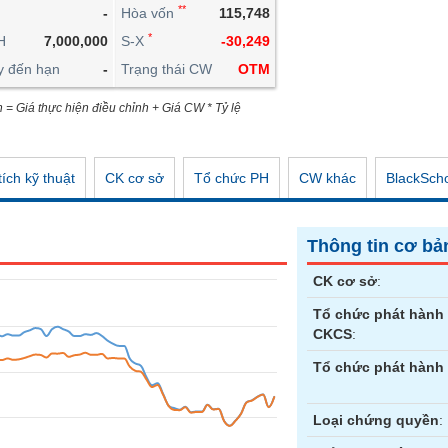
**
-
Hòa vốn
115,748
CÔNG CỤ ĐẦU TƯ
*
H
7,000,000
S-X
-30,249
XUẤT DỮ LIỆU
y đến hạn
-
Trạng thái CW
OTM
TIN MỚI
n = Giá thực hiện điều chỉnh + Giá CW * Tỷ lệ
ích kỹ thuật
CK cơ sở
Tổ chức PH
CW khác
BlackSch
Thông tin cơ bả
CK cơ sở
:
Tổ chức phát hành
CKCS
:
Tổ chức phát hành
Loại chứng quyền
: