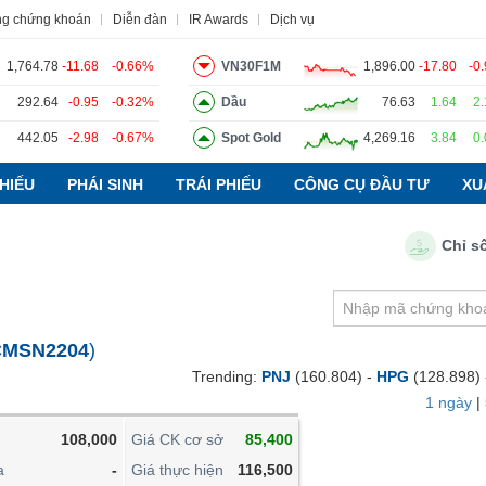
ng chứng khoán
Diễn đàn
IR Awards
Dịch vụ
1,764.78
-11.68
-0.66%
VN30F1M
1,896.00
-17.80
-0
292.64
-0.95
-0.32%
Dầu
76.63
1.64
2
442.05
-2.98
-0.67%
Spot Gold
4,269.16
3.84
0
o
Tin tức
Báo cáo phân tích
Thuật ngữ
Dịch vụ
HIẾU
PHÁI SINH
TRÁI PHIẾU
CÔNG CỤ ĐẦU TƯ
XU
Chỉ số PMI
VIETSTOCKFINANCE
VĨ MÔ
NGÀNH
CMSN2204
)
DOANH NGHIỆP
Trending:
PNJ
(160.804) -
HPG
(128.898)
CỔ PHIẾU
1 ngày
|
PHÁI SINH
108,000
Giá CK cơ sở
85,400
TRÁI PHIẾU
a
-
Giá thực hiện
116,500