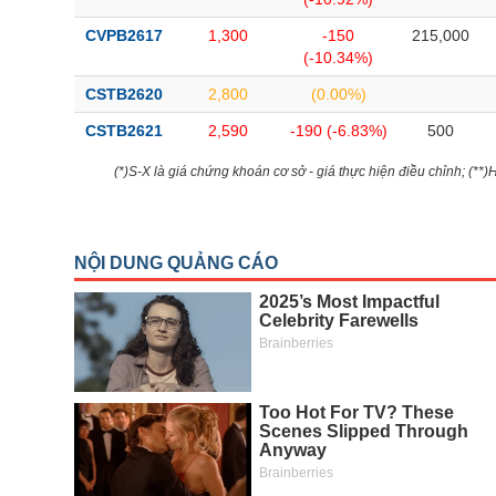
CVPB2617
1,300
-150
215,000
(-10.34%)
CSTB2620
2,800
(0.00%)
CSTB2621
2,590
-190 (-6.83%)
500
(*)S-X là giá chứng khoán cơ sở - giá thực hiện điều chỉnh; (**