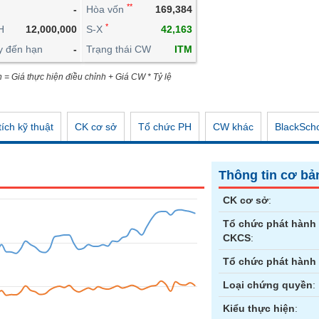
**
-
Hòa vốn
169,384
CÔNG CỤ ĐẦU TƯ
*
H
12,000,000
S-X
42,163
XUẤT DỮ LIỆU
y đến hạn
-
Trạng thái CW
ITM
TIN MỚI
n = Giá thực hiện điều chỉnh + Giá CW * Tỷ lệ
ích kỹ thuật
CK cơ sở
Tổ chức PH
CW khác
BlackSch
Thông tin cơ bả
CK cơ sở
:
Tổ chức phát hành
CKCS
:
Tổ chức phát hành
Loại chứng quyền
:
Kiểu thực hiện
: