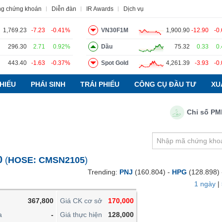
ng chứng khoán
Diễn đàn
IR Awards
Dịch vụ
1,769.23
-7.23
-0.41%
VN30F1M
1,900.90
-12.90
-0
296.30
2.71
0.92%
Dầu
75.32
0.33
0
443.40
-1.63
-0.37%
Spot Gold
4,261.39
-3.93
-0
o
Tin tức
Báo cáo phân tích
Thuật ngữ
Dịch vụ
HIẾU
PHÁI SINH
TRÁI PHIẾU
CÔNG CỤ ĐẦU TƯ
XU
Chỉ số PMI ngà
VIETSTOCKFINANCE
VĨ MÔ
NGÀNH
0
(
HOSE:
CMSN2105
)
DOANH NGHIỆP
Trending:
PNJ
(160.804) -
HPG
(128.898)
CỔ PHIẾU
1 ngày
|
PHÁI SINH
367,800
Giá CK cơ sở
170,000
TRÁI PHIẾU
a
-
Giá thực hiện
128,000