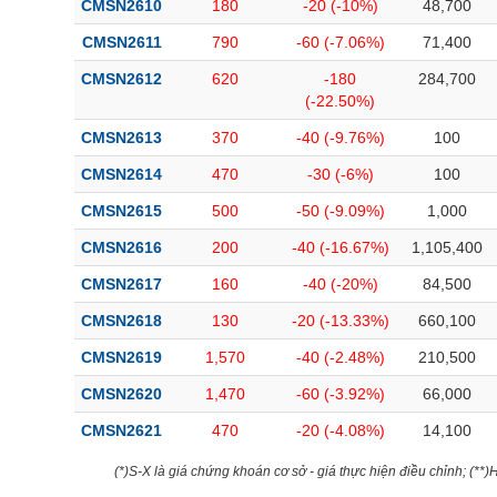
CMSN2610
180
-20 (-10%)
48,700
Bài viết của tác giả
(-)
CMSN2611
790
-60 (-7.06%)
71,400
CMSN2612
620
-180
284,700
Báo cáo phân tích
(-)
(-22.50%)
CMSN2613
370
-40 (-9.76%)
100
Thuật ngữ
(-)
CMSN2614
470
-30 (-6%)
100
CMSN2615
500
-50 (-9.09%)
1,000
Dịch vụ
(-)
CMSN2616
200
-40 (-16.67%)
1,105,400
Đào tạo
CMSN2617
160
-40 (-20%)
84,500
Sách tài chính
CMSN2618
130
-20 (-13.33%)
660,100
Công cụ đầu tư
CMSN2619
1,570
-40 (-2.48%)
210,500
CMSN2620
1,470
-60 (-3.92%)
66,000
Truyền thông tài chính
CMSN2621
470
-20 (-4.08%)
14,100
Dữ liệu tài chính
(*)S-X là giá chứng khoán cơ sở - giá thực hiện điều chỉnh; (**