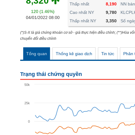
8,320
THẾ GIỚI
Thấp nhất
8,190
NN bán
120 (1.46%)
ĐÔNG DƯƠNG
Cao nhất NY
9,780
KLCPL
04/01/2022 08:00
Thấp nhất NY
3,350
Số ngà
TÀI CHÍNH CÁ NHÂN
PHÂN TÍCH
(*)S-X là giá chứng khoán cơ sở - giá thực hiện điều chỉnh; (**)Hòa vố
chuyển đổi điều chỉnh
Ngành
(-)
Tổng quan
Thống kê giao dịch
Tin tức
Phân t
VS-SECTOR
NĂNG LƯỢNG
Trạng thái chứng quyền
NGUYÊN VẬT LIỆU
50k
CÔNG NGHIỆP
TIÊU DÙNG KHÔNG THIẾT YẾU
25k
TIÊU DÙNG THIẾT YẾU
0
CHĂM SÓC SỨC KHỎE