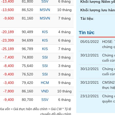
-13,400
81,800
SSV
6 tháng
Khối lượng Niêm yế
-13,600
86,520
MSVN
10 tháng
Khối lượng lưu hà
-9,600
81,160
MSVN
7 tháng
Tài liệu
:
-20,189
90,489
KIS
4 tháng
Tin tức
-23,399
94,699
KIS
6 tháng
05/01/2022
HOSE: T
chứng 
-25,189
96,789
KIS
7 tháng
30/12/2021
Chứng 
-7,400
74,800
SSI
3 tháng
cuối cù
-8,400
75,640
SSI
3 tháng
30/12/2021
Chứng 
cuối cù
-9,400
76,520
SSI
3 tháng
30/12/2021
CMSN21
-3,400
79,420
HCM
9 tháng
thực h
-7,800
86,160
VND
10 tháng
23/12/2021
Chứng 
-9,400
80,700
SSV
6 tháng
quyền 
)Hòa vốn = Giá thực hiện điều chỉnh + Giá CW * Tỷ lệ
chuyển đổi điều chỉnh