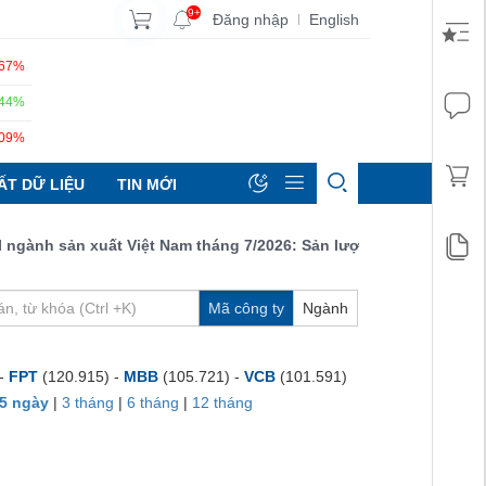
9+
Đăng nhập
English
|
.67%
.44%
.09%
ẤT DỮ LIỆU
TIN MỚI
nh sản xuất Việt Nam tháng 7/2026: Sản lượng, số lượng đơn đặt
Mã công ty
Ngành
 -
FPT
(120.915) -
MBB
(105.721) -
VCB
(101.591)
5 ngày
|
3 tháng
|
6 tháng
|
12 tháng