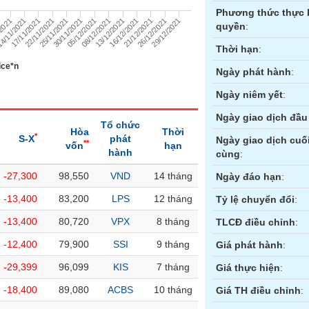
Phương thức thực 
17/11/2021
/2021
26/12/2021
16/12/2021
08/12/2021
30/11/2021
22/11/2021
4/11/2021
29/12/2021
21/12/2021
13/12/2021
05/12/2021
25/11/2021
quyền
:
Thời hạn
:
ice*n
Ngày phát hành
:
Ngày niêm yết
:
Ngày giao dịch đầu 
Tổ chức
Hòa
Thời
*
S-X
phát
Ngày giao dịch cuố
**
vốn
hạn
hành
cùng
:
-27,300
98,550
VND
14 tháng
ền
Hợp đồng tương lai
Trái phiếu
Ngày đáo hạn
:
-13,400
83,200
LPS
12 tháng
Tỷ lệ chuyển đổi
:
-13,400
80,720
VPX
8 tháng
TLCĐ điều chỉnh
:
-12,400
79,900
SSI
9 tháng
Giá phát hành
:
-29,399
96,099
KIS
7 tháng
Giá thực hiện
:
-18,400
89,080
ACBS
10 tháng
Giá TH điều chỉnh
: