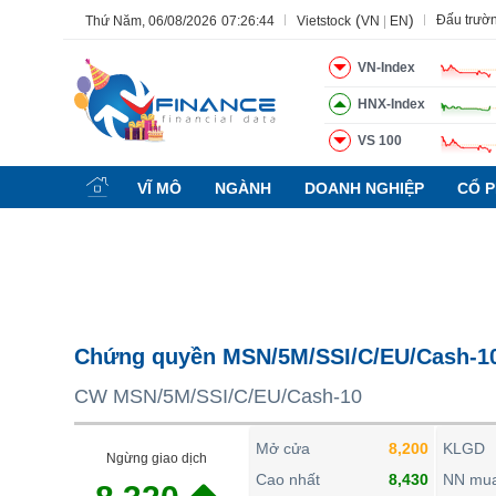
(
)
Đấu trườ
Thứ Năm, 06/08/2026
07:26:45
Vietstock
VN
|
EN
VN-Index
HNX-Index
VS 100
Tất cả
Tính năng
Ngành
Mã chứng khoán
Lãnh đạ
VĨ MÔ
NGÀNH
DOANH NGHIỆP
CỔ P
Tính năng
(-)
VIETSTOCK
CHỨNG KHOÁN
DOANH NGHIỆP
Chứng quyền MSN/5M/SSI/C/EU/Cash-1
BẤT ĐỘNG SẢN
CW MSN/5M/SSI/C/EU/Cash-10
TÀI CHÍNH
HÀNG HÓA
Mở cửa
8,200
KLGD
Ngừng giao dịch
KINH TẾ
Cao nhất
8,430
NN mu