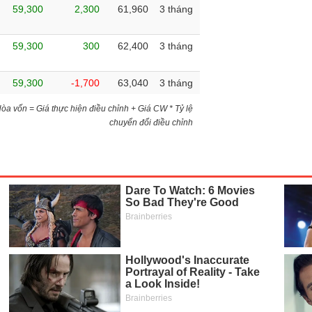
59,300
2,300
61,960
3 tháng
59,300
300
62,400
3 tháng
59,300
-1,700
63,040
3 tháng
)Hòa vốn = Giá thực hiện điều chỉnh + Giá CW * Tỷ lệ
chuyển đổi điều chỉnh