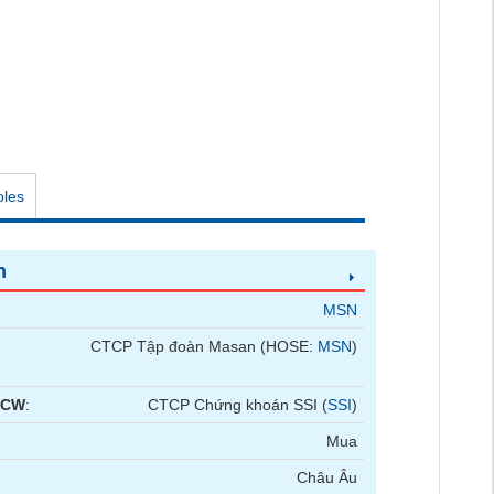
oles
n
MSN
CTCP Tập đoàn Masan (HOSE:
MSN
)
 CW
:
CTCP Chứng khoán SSI (
SSI
)
Mua
Châu Âu