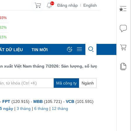
9+
Đăng nhập
English
|
.93%
.32%
.15%
ẤT DỮ LIỆU
TIN MỚI
t Việt Nam tháng 7/2026: Sản lượng, số lượng đơn đặt hàng mới 
Mã công ty
Ngành
 -
FPT
(120.915) -
MBB
(105.721) -
VCB
(101.591)
5 ngày
|
3 tháng
|
6 tháng
|
12 tháng