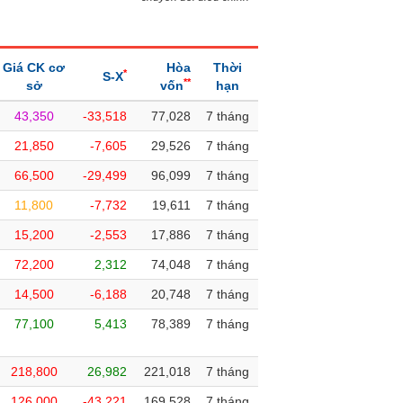
Giá CK cơ
Hòa
Thời
*
S-X
**
sở
vốn
hạn
43,350
-33,518
77,028
7 tháng
21,850
-7,605
29,526
7 tháng
66,500
-29,499
96,099
7 tháng
11,800
-7,732
19,611
7 tháng
15,200
-2,553
17,886
7 tháng
72,200
2,312
74,048
7 tháng
14,500
-6,188
20,748
7 tháng
77,100
5,413
78,389
7 tháng
218,800
26,982
221,018
7 tháng
126,000
-43,221
169,528
7 tháng