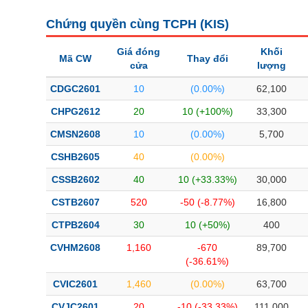
Chứng quyền cùng TCPH (
KIS
)
Giá đóng
Khối
Mã CW
Thay đổi
cửa
lượng
CDGC2601
10
(0.00%)
62,100
CHPG2612
20
10 (+100%)
33,300
CMSN2608
10
(0.00%)
5,700
CSHB2605
40
(0.00%)
CSSB2602
40
10 (+33.33%)
30,000
CSTB2607
520
-50 (-8.77%)
16,800
CTPB2604
30
10 (+50%)
400
CVHM2608
1,160
-670
89,700
(-36.61%)
CVIC2601
1,460
(0.00%)
63,700
CVJC2601
20
-10 (-33.33%)
111,000