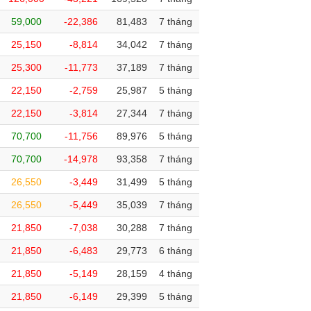
59,000
-22,386
81,483
7 tháng
25,150
-8,814
34,042
7 tháng
25,300
-11,773
37,189
7 tháng
22,150
-2,759
25,987
5 tháng
22,150
-3,814
27,344
7 tháng
70,700
-11,756
89,976
5 tháng
70,700
-14,978
93,358
7 tháng
26,550
-3,449
31,499
5 tháng
26,550
-5,449
35,039
7 tháng
21,850
-7,038
30,288
7 tháng
21,850
-6,483
29,773
6 tháng
21,850
-5,149
28,159
4 tháng
21,850
-6,149
29,399
5 tháng