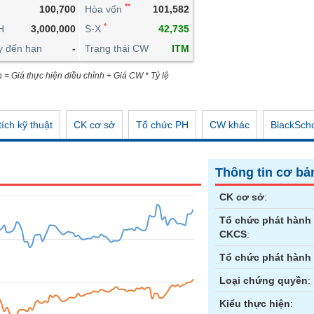
**
100,700
Hòa vốn
101,582
CÔNG CỤ ĐẦU TƯ
*
H
3,000,000
S-X
42,735
XUẤT DỮ LIỆU
y đến hạn
-
Trạng thái CW
ITM
TIN MỚI
n = Giá thực hiện điều chỉnh + Giá CW * Tỷ lệ
ích kỹ thuật
CK cơ sở
Tổ chức PH
CW khác
BlackSch
Thông tin cơ bả
CK cơ sở
:
Tổ chức phát hành
CKCS
:
Tổ chức phát hành
Loại chứng quyền
:
Kiểu thực hiện
: