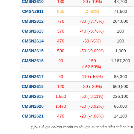
CMSN2610
180
-20 (-10%)
48,700
Bài viết của tác giả
(-)
CMSN2611
850
(0.00%)
71,500
CMSN2612
770
-30 (-3.75%)
284,800
Báo cáo phân tích
(-)
CMSN2613
370
-40 (-9.76%)
100
CMSN2614
470
-30 (-6%)
100
Thuật ngữ
(-)
CMSN2615
500
-50 (-9.09%)
1,000
Dịch vụ
(-)
CMSN2616
90
-150
1,187,200
(-62.50%)
Đào tạo
CMSN2617
90
-110 (-55%)
85,300
Sách tài chính
CMSN2618
120
-30 (-20%)
660,800
Công cụ đầu tư
CMSN2619
1,560
-50 (-3.11%)
226,100
CMSN2620
1,470
-60 (-3.92%)
66,000
Truyền thông tài chính
CMSN2621
470
-20 (-4.08%)
14,100
Dữ liệu tài chính
(*)S-X là giá chứng khoán cơ sở - giá thực hiện điều chỉnh; (**