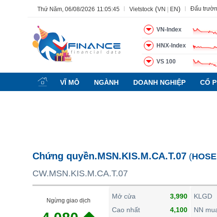
(
)
Đấu trườ
Thứ Năm, 06/08/2026
11:05:46
Vietstock
VN
|
EN
VN-Index
HNX-Index
VS 100
Tất cả
Tính năng
Ngành
Mã chứng khoán
Lãnh đạ
VĨ MÔ
NGÀNH
DOANH NGHIỆP
CỔ P
Tính năng
(-)
VIETSTOCK
CHỨNG KHOÁN
DOANH NGHIỆP
Chứng quyền.MSN.KIS.M.CA.T.07
(
HOSE
BẤT ĐỘNG SẢN
CW.MSN.KIS.M.CA.T.07
TÀI CHÍNH
HÀNG HÓA
Mở cửa
3,990
KLGD
Ngừng giao dịch
KINH TẾ
Cao nhất
4,100
NN mu