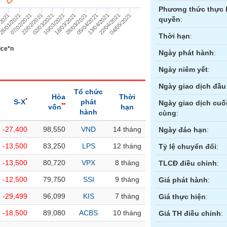
Phương thức thực 
28/01/2021
05/04/2021
22/02/2021
22/04/2021
10/03/2021
28/03/2021
/2021
07/02/2021
13/04/2021
02/03/2021
04/05/2021
18/03/2021
quyền
:
Thời hạn
:
ice*n
Ngày phát hành
:
Ngày niêm yết
:
Ngày giao dịch đầu 
Tổ chức
Hòa
Thời
*
S-X
phát
Ngày giao dịch cuố
**
vốn
hạn
hành
cùng
:
-27,400
98,550
VND
14 tháng
ền
Hợp đồng tương lai
Trái phiếu
Ngày đáo hạn
:
-13,500
83,250
LPS
12 tháng
Tỷ lệ chuyển đổi
:
-13,500
80,720
VPX
8 tháng
TLCĐ điều chỉnh
:
-12,500
79,750
SSI
9 tháng
Giá phát hành
:
-29,499
96,099
KIS
7 tháng
Giá thực hiện
:
-18,500
89,080
ACBS
10 tháng
Giá TH điều chỉnh
: