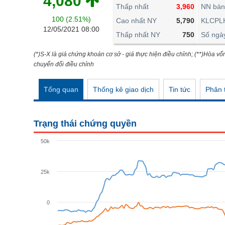
4,080
THẾ GIỚI
Thấp nhất
3,960
NN bán
100 (2.51%)
ĐÔNG DƯƠNG
Cao nhất NY
5,790
KLCPL
12/05/2021 08:00
Thấp nhất NY
750
Số ngà
TÀI CHÍNH CÁ NHÂN
PHÂN TÍCH
(*)S-X là giá chứng khoán cơ sở - giá thực hiện điều chỉnh; (**)Hòa vố
chuyển đổi điều chỉnh
Ngành
(-)
Tổng quan
Thống kê giao dịch
Tin tức
Phân t
VS-SECTOR
NĂNG LƯỢNG
Trạng thái chứng quyền
NGUYÊN VẬT LIỆU
50k
CÔNG NGHIỆP
TIÊU DÙNG KHÔNG THIẾT YẾU
25k
TIÊU DÙNG THIẾT YẾU
0
CHĂM SÓC SỨC KHỎE