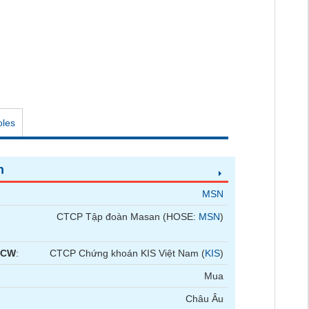
oles
n
MSN
CTCP Tập đoàn Masan (HOSE:
MSN
)
 CW
:
CTCP Chứng khoán KIS Việt Nam (
KIS
)
Mua
Châu Âu