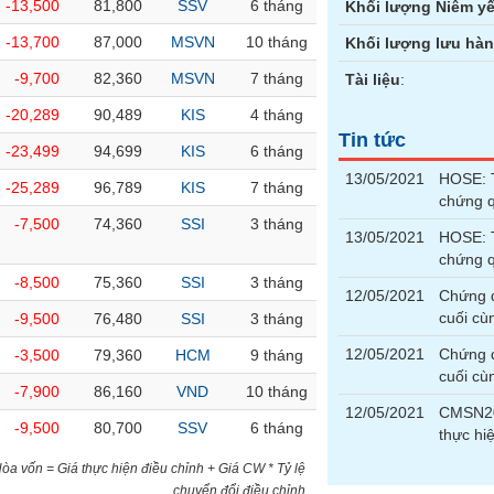
-13,500
81,800
SSV
6 tháng
Khối lượng Niêm yế
-13,700
87,000
MSVN
10 tháng
Khối lượng lưu hà
-9,700
82,360
MSVN
7 tháng
Tài liệu
:
-20,289
90,489
KIS
4 tháng
Tin tức
-23,499
94,699
KIS
6 tháng
13/05/2021
HOSE: T
-25,289
96,789
KIS
7 tháng
chứng 
-7,500
74,360
SSI
3 tháng
13/05/2021
HOSE: T
chứng 
-8,500
75,360
SSI
3 tháng
12/05/2021
Chứng 
cuối cù
-9,500
76,480
SSI
3 tháng
12/05/2021
Chứng 
-3,500
79,360
HCM
9 tháng
cuối cù
-7,900
86,160
VND
10 tháng
12/05/2021
CMSN20
-9,500
80,700
SSV
6 tháng
thực h
)Hòa vốn = Giá thực hiện điều chỉnh + Giá CW * Tỷ lệ
chuyển đổi điều chỉnh