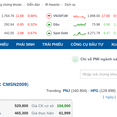
ng chứng khoán
Diễn đàn
IR Awards
Dịch vụ
1,764.78
-11.68
-0.66%
VN30F1M
1,896.00
-17.80
-0
292.64
-0.95
-0.32%
Dầu
75.98
0.99
1
442.05
-2.98
-0.67%
Spot Gold
4,271.79
6.47
0
o
Tin tức
Báo cáo phân tích
Thuật ngữ
Dịch vụ
HIẾU
PHÁI SINH
TRÁI PHIẾU
CÔNG CỤ ĐẦU TƯ
XU
Chỉ số PMI ngành sản xuấ
VIETSTOCKFINANCE
VĨ MÔ
NGÀNH
:
CMSN2009
)
DOANH NGHIỆP
Trending:
PNJ
(160.804) -
HPG
(128.898)
CỔ PHIẾU
1 ngày
|
PHÁI SINH
529,800
Giá CK cơ sở
104,000
TRÁI PHIẾU
a
465,300
Giá thực hiện
61,999