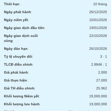
phân
Thời hạn
:
10 tháng
tích
(-)
Ngày phát hành
:
26/12/2025
Ngày niêm yết
:
15/01/2026
Thuật
Ngày giao dịch đầu tiên
:
19/01/2026
ngữ
(-)
Ngày giao dịch cuối
22/10/2026
cùng
:
Ngày đáo hạn
:
26/10/2026
Dịch
vụ
Tỷ lệ chuyển đổi
:
3 : 1
(-)
TLCĐ điều chỉnh
:
2.8846 : 1
Giá phát hành
:
2,000
Đào
tạo
Giá thực hiện
:
27,000
Giá TH điều chỉnh
:
25,962
Khối lượng Niêm yết
:
19,000,000
Sách
Khối lượng lưu hành
:
19,000,000
tài