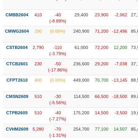
SÓC
SỨC
KHỎE
CMBB2604
410
-40
29,400
23,900
-2,062
27,
(-8.89%)
CMWG2604
290
(0.00%)
240,900
71,200
-12,496
85,
TÀI
CSTB2604
2,790
-110
61,000
72,200
12,200
73,
CHÍNH
(-3.79%)
CTCB2601
230
-50
236,600
29,200
-7,038
37,
(-17.86%)
CFPT2610
400
(0.00%)
449,000
70,700
-13,145
88,
CÔNG
NGHỆ
THÔNG
CMSN2609
510
-30
114,500
66,500
-18,500
89,
(-5.56%)
TIN
CTPB2605
510
-40
175,200
14,500
-3,500
19,
(-7.27%)
CVHM2609
5,280
-70
254,700
77,100
14,507
85,
DỊCH
(-1.31%)