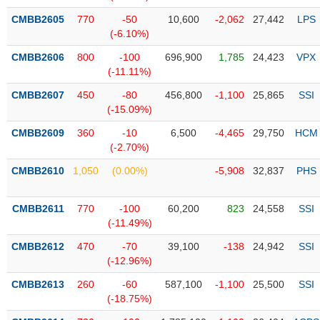
Tổng
VS-
quan
CMBB2605
770
-50
10,600
-2,062
27,442
LPS
SECTOR
(-6.10%)
Giao
dịch
CMBB2606
800
-100
696,900
1,785
24,423
VPX
(-11.11%)
Tài
chính
CMBB2607
450
-80
456,800
-1,100
25,865
SSI
NĂNG
(-15.09%)
Phân
LƯỢNG
tích
CMBB2609
360
-10
6,500
-4,465
29,750
HCM
kỹ
(-2.70%)
thuật
CMBB2610
1,050
(0.00%)
-5,908
32,837
PHS
Hồ
NGUYÊN
sơ
VẬT
CMBB2611
770
-100
60,200
823
24,558
SSI
doanh
LIỆU
(-11.49%)
nghiệp
CMBB2612
470
-70
39,100
-138
24,942
SSI
Tin
(-12.96%)
tức
sự
CMBB2613
260
-60
587,100
-1,100
25,500
SSI
CÔNG
kiện
(-18.75%)
NGHIỆP
Tài