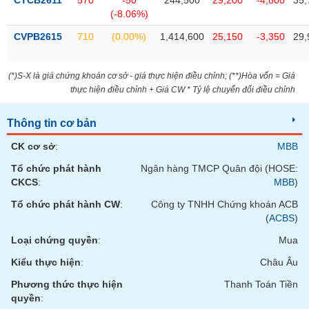
CTCB2611
570
-50
244,500
29,200
-4,800
35,
Tất cả
Cổ phiếu
Chỉ số
Chứng chỉ quỹ
Chứng q
(-8.06%)
CVPB2615
710
(0.00%)
1,414,600
25,150
-3,350
29,
Lãnh
đạo
(-)
(*)S-X là giá chứng khoán cơ sở - giá thực hiện điều chỉnh; (**)Hòa vốn = Giá
thực hiện điều chỉnh + Giá CW * Tỷ lệ chuyển đổi điều chỉnh
Tất cả
Người nội bộ
Người liên quan
Cổ đông lớn
Thông tin cơ bản
Tin
tức
CK cơ sở
:
MBB
(-)
Tổ chức phát hành
Ngân hàng TMCP Quân đội (HOSE:
CKCS
:
MBB
)
Bài
viết
Tổ chức phát hành CW
:
Công ty TNHH Chứng khoán ACB
của
(
ACBS
)
tác
giả
Loại chứng quyền
:
Mua
(-)
Kiểu thực hiện
:
Châu Âu
Phương thức thực hiện
Thanh Toán Tiền
Báo
quyền
:
cáo