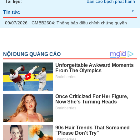
chính
Tài liệu
:
Bản cáo bạch phát hành
Tin tức
09/07/2026
CMBB2604: Thông báo điều chỉnh chứng quyền
Công
cụ
đầu
tư
Truyền
thông
tài
chính
Dữ
liệu