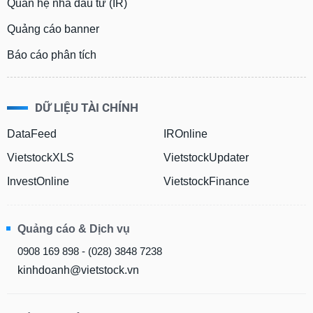
Quan hệ nhà đầu tư (IR)
Quảng cáo banner
Báo cáo phân tích
DỮ LIỆU TÀI CHÍNH
DataFeed
IROnline
VietstockXLS
VietstockUpdater
InvestOnline
VietstockFinance
Quảng cáo & Dịch vụ
0908 169 898 - (028) 3848 7238
kinhdoanh@vietstock.vn