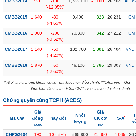
CMBB2614
730
-100
1,785,100
-1,100
26,404
ACBS
liệu
(-12.05%)
CMBB2615
Tâm
1,640
-80
9,400
823
26,231
HCM
(-4.65%)
lý
TIÊU
thị
DÙNG
CMBB2616
1,900
-200
70,300
342
27,212
HCM
trường
KHÔNG
(-9.52%)
THIẾT
CMBB2617
1,140
-50
182,700
1,881
26,404
VND
YẾU
(-4.20%)
CMBB2618
1,870
-50
46,100
1,785
29,307
VND
(-2.60%)
TIÊU
(*)S-X là giá chứng khoán cơ sở - giá thực hiện điều chỉnh; (**)Hòa vốn = Giá
DÙNG
thực hiện điều chỉnh + Giá CW * Tỷ lệ chuyển đổi điều chỉnh
THIẾT
Chứng quyền cùng TCPH (
ACBS
)
YẾU
Giá
Giá
Khối
*
Mã CW
đóng
Thay đổi
CK cơ
S-X
lượng
v
cửa
sở
CHĂM
CHPG2604
190
-10 (-5%)
565,900
21,850
-4,035
26,