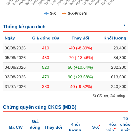
Trạng
S-X
S-X-Price*n
thái
NGÀNH
cổ
Thống kê giao dịch
phiếu
Ngày
Giá đóng cửa
Thay đổi
Khối lượng
Quy
DOANH
mô
06/08/2026
410
-40 (-8.89%)
29,400
NGHIỆP
thị
05/08/2026
450
-70 (-13.46%)
84,300
trường
04/08/2026
Niêm
520
50 (+10.64%)
232,200
CỔ
yết
03/08/2026
470
90 (+23.68%)
613,600
PHIẾU
Niêm
31/07/2026
380
-40 (-9.52%)
240,800
yết
mới
KLGD: cp, Giá: đồng
PHÁI
Niêm
SINH
Chứng quyền cùng CKCS (
MBB
)
yết
bổ
Tổ
Giá
sung
Khối
Hòa
chức
TRÁI
*
Mã CW
đóng
Thay đổi
S-X
**
lượng
vốn
phát