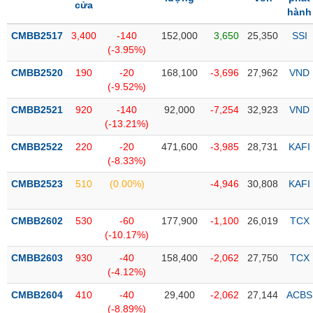
PHIẾU
Hủy
cửa
hành
niêm
yết
CMBB2517
3,400
-140
152,000
3,650
25,350
SSI
(-3.95%)
Theo
CÔNG
dõi
CMBB2520
190
-20
168,100
-3,696
27,962
VND
CỤ
đặc
(-9.52%)
ĐẦU
biệt
TƯ
CMBB2521
920
-140
92,000
-7,254
32,923
VND
Không
(-13.21%)
được
CMBB2522
220
-20
471,600
-3,985
28,731
KAFI
ký
XUẤT
(-8.33%)
quỹ
DỮ
LIỆU
CMBB2523
510
(0.00%)
-4,946
30,808
KAFI
Danh
mục
ETF
CMBB2602
530
-60
177,900
-1,100
26,019
TCX
TIN
(-10.17%)
Cổ
MỚI
CMBB2603
phiếu
930
-40
158,400
-2,062
27,750
TCX
(-4.12%)
chi
Ngành
tiết
(-)
CMBB2604
410
-40
29,400
-2,062
27,144
ACBS
(-8.89%)