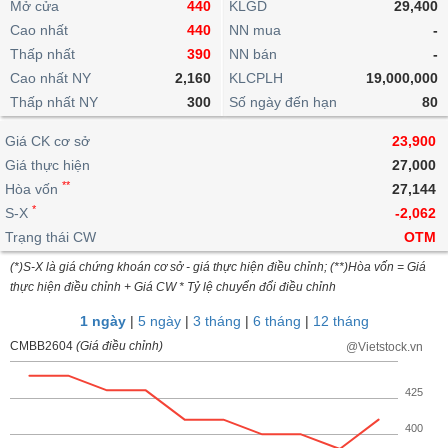
khoản
Mở cửa
440
KLGD
29,400
lai
dịch
lỗ
Phân
Vĩ
Thống
Cao nhất
440
NN mua
-
Định
tích
mô
BẤT
Chứng
IR
Giao
kê
Chứng
Thấp nhất
390
NN bán
-
giá
kỹ
ĐỘNG
quyền
Awards
dịch
giao
quyền
Cao nhất NY
2,160
KLCPLH
19,000,000
thuật
SẢN
Nước
nội
dịch
Trái
Thấp nhất NY
300
Số ngày đến hạn
80
ngoài
Tổng
bộ
Bảng
phiếu
Tin
quan
giá
Đào
doanh
Tự
Giá CK cơ sở
23,900
Niên
tức
TÀI
trực
tạo
nghiệp
doanh
Thống
Giá thực hiện
giám
27,000
CHÍNH
tuyến
kê
**
Hòa vốn
27,144
Top
Tài
giao
Bộ
*
S-X
-2,062
cổ
liệu
dịch
Dịch
lọc
phiếu
Trạng thái CW
OTM
cổ
HÀNG
vụ
cổ
Định
đông
HÓA
Bản
(*)S-X là giá chứng khoán cơ sở - giá thực hiện điều chỉnh; (**)Hòa vốn = Giá
phiếu
giá
thực hiện điều chỉnh + Giá CW * Tỷ lệ chuyển đổi điều chỉnh
đồ
So
ngành
1 ngày
|
5 ngày
|
3 tháng
|
6 tháng
|
12 tháng
sánh
KINH
cổ
CMBB2604
Thống
(Giá điều chỉnh)
@Vietstock.vn
TẾ
phiếu
kê
giao
425
Báo
dịch
cáo
THẾ
400
phân
GIỚI