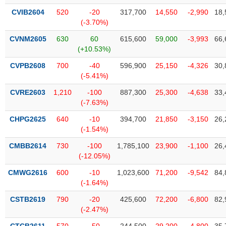
VỤ
CVIB2604
520
-20
317,700
14,550
-2,990
18,
TRUYỀN
(-3.70%)
THÔNG
CVNM2605
630
60
615,600
59,000
-3,993
66,
(+10.53%)
CVPB2608
700
-40
596,900
25,150
-4,326
30,
TIỆN
(-5.41%)
ÍCH
CVRE2603
1,210
-100
887,300
25,300
-4,638
33,
(-7.63%)
CHPG2625
640
-10
394,700
21,850
-3,150
26,
(-1.54%)
BẤT
CMBB2614
730
-100
1,785,100
23,900
-1,100
26,
ĐỘNG
(-12.05%)
SẢN
CMWG2616
600
-10
1,023,600
71,200
-9,542
84,
(-1.64%)
Mã
chứng
CSTB2619
790
-20
425,600
72,200
-6,800
82,
khoán
(-)
(-2.47%)