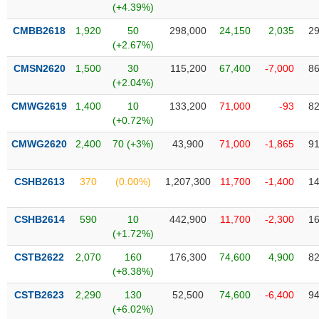
phân
(+4.39%)
tích
(-)
CMBB2618
1,920
50
298,000
24,150
2,035
29
(+2.67%)
CMSN2620
1,500
30
115,200
67,400
-7,000
86
Thuật
(+2.04%)
ngữ
(-)
CMWG2619
1,400
10
133,200
71,000
-93
82
(+0.72%)
Dịch
CMWG2620
2,400
70 (+3%)
43,900
71,000
-1,865
91
vụ
(-)
CSHB2613
370
(0.00%)
1,207,300
11,700
-1,400
14
Đào
CSHB2614
590
10
442,900
11,700
-2,300
16
tạo
(+1.72%)
CSTB2622
2,070
160
176,300
74,600
4,900
82
(+8.38%)
Sách
CSTB2623
2,290
130
52,500
74,600
-6,400
94
tài
(+6.02%)