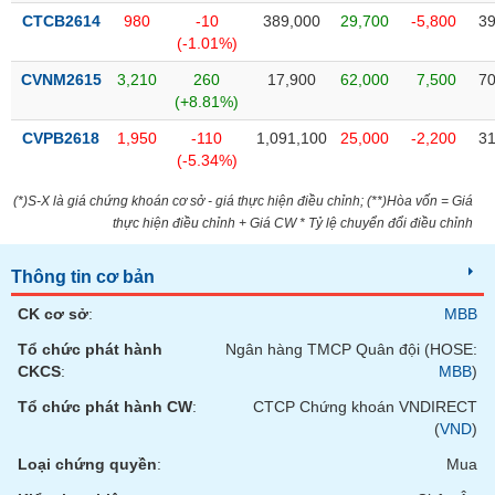
chính
CTCB2614
980
-10
389,000
29,700
-5,800
39
(-1.01%)
CVNM2615
3,210
260
17,900
62,000
7,500
70
(+8.81%)
Công
cụ
CVPB2618
1,950
-110
1,091,100
25,000
-2,200
31
đầu
(-5.34%)
tư
(*)S-X là giá chứng khoán cơ sở - giá thực hiện điều chỉnh; (**)Hòa vốn = Giá
thực hiện điều chỉnh + Giá CW * Tỷ lệ chuyển đổi điều chỉnh
Thông tin cơ bản
Truyền
thông
CK cơ sở
:
MBB
tài
chính
Tổ chức phát hành
Ngân hàng TMCP Quân đội (HOSE:
CKCS
:
MBB
)
Tổ chức phát hành CW
:
CTCP Chứng khoán VNDIRECT
(
VND
)
Dữ
Loại chứng quyền
:
Mua
liệu