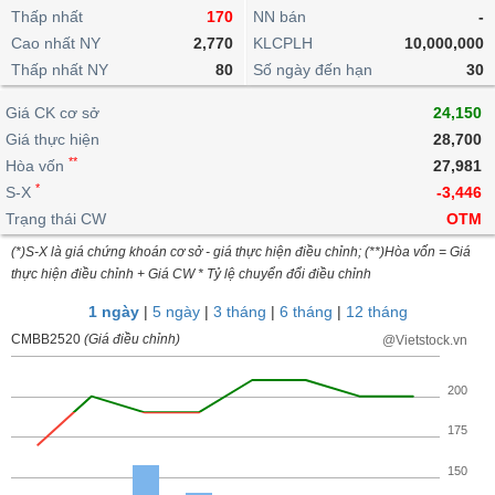
khoản
lai
dịch
Thấp nhất
170
NN bán
-
lỗ
Phân
Vĩ
Thống
Định
tích
mô
Cao nhất NY
2,770
KLCPLH
10,000,000
BẤT
Chứng
IR
Giao
kê
Chứng
giá
kỹ
ĐỘNG
quyền
Thấp nhất NY
Awards
80
Số ngày đến hạn
30
dịch
giao
quyền
thuật
SẢN
Nước
nội
dịch
Trái
Giá CK cơ sở
24,150
ngoài
Tổng
bộ
Bảng
phiếu
Tin
Giá thực hiện
28,700
quan
giá
Đào
doanh
Tự
Niên
tức
**
Hòa vốn
27,981
TÀI
trực
tạo
nghiệp
doanh
Thống
giám
CHÍNH
*
S-X
-3,446
tuyến
kê
Top
Tài
Trạng thái CW
OTM
giao
Bộ
cổ
liệu
dịch
Dịch
lọc
(*)S-X là giá chứng khoán cơ sở - giá thực hiện điều chỉnh; (**)Hòa vốn = Giá
phiếu
cổ
HÀNG
vụ
thực hiện điều chỉnh + Giá CW * Tỷ lệ chuyển đổi điều chỉnh
cổ
Định
đông
HÓA
Bản
phiếu
giá
1 ngày
|
5 ngày
|
3 tháng
|
6 tháng
|
12 tháng
đồ
So
CMBB2520
(Giá điều chỉnh)
ngành
@Vietstock.vn
sánh
KINH
cổ
Thống
TẾ
200
phiếu
kê
giao
175
Báo
dịch
cáo
THẾ
150
phân
GIỚI