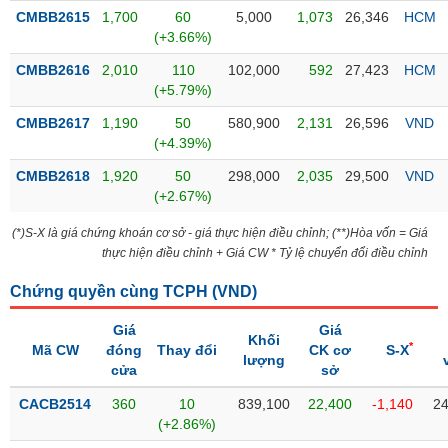
CMBB2615
1,700
60
5,000
1,073
26,346
HCM
liệu
(+3.66%)
Tâm
CMBB2616
2,010
110
102,000
592
27,423
HCM
lý
TIÊU
(+5.79%)
thị
DÙNG
trường
CMBB2617
1,190
50
580,900
2,131
26,596
VND
KHÔNG
(+4.39%)
THIẾT
YẾU
CMBB2618
1,920
50
298,000
2,035
29,500
VND
(+2.67%)
(*)S-X là giá chứng khoán cơ sở - giá thực hiện điều chỉnh; (**)Hòa vốn = Giá
thực hiện điều chỉnh + Giá CW * Tỷ lệ chuyển đổi điều chỉnh
TIÊU
DÙNG
Chứng quyền cùng TCPH (
VND
)
THIẾT
Giá
Giá
YẾU
Khối
*
Mã CW
đóng
Thay đổi
CK cơ
S-X
lượng
cửa
sở
CACB2514
360
10
839,100
22,400
-1,140
24
(+2.86%)
CHĂM