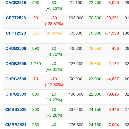
SÓC
CACB2515
990
30
21,100
22,400
-5,020
29
SỨC
(+3.13%)
KHỎE
CFPT2528
50
-20
203,000
70,800
-20,351
91
(-28.57%)
CFPT2529
370
(0.00%)
79,000
70,800
-34,999
108
TÀI
CHDB2508
590
10
49,800
26,550
-436
28
CHÍNH
(+1.72%)
CHDB2509
1,770
40
227,200
26,550
-2,132
32
(+2.31%)
CÔNG
CHPG2538
70
-10
56,900
22,000
-4,867
26
NGHỆ
(-12.50%)
THÔNG
CHPG2539
800
10
498,500
22,000
-8,616
32
TIN
(+1.27%)
CMBB2520
200
10
337,400
24,150
-3,446
27
(+5.26%)
CMBB2521
960
40
276,500
24,150
-7,004
33
DỊCH