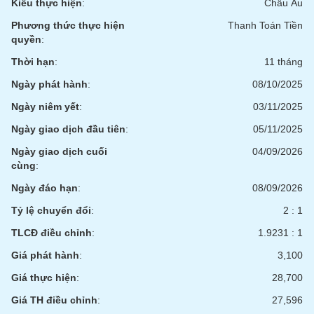
tài
Kiểu thực hiện
:
Châu Âu
chính
Phương thức thực hiện
Thanh Toán Tiền
quyền
:
Thời hạn
:
11 tháng
Ngày phát hành
:
08/10/2025
Ngày niêm yết
:
03/11/2025
Ngày giao dịch đầu tiên
:
05/11/2025
Ngày giao dịch cuối
04/09/2026
cùng
:
Ngày đáo hạn
:
08/09/2026
Tỷ lệ chuyển đổi
:
2 : 1
TLCĐ điều chỉnh
:
1.9231 : 1
Giá phát hành
:
3,100
Giá thực hiện
:
28,700
Giá TH điều chỉnh
:
27,596