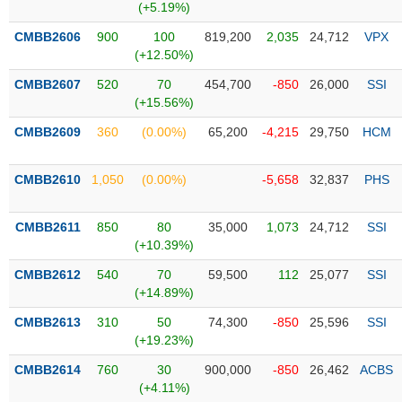
Tổng
VS-
(+5.19%)
quan
SECTOR
CMBB2606
900
100
819,200
2,035
24,712
VPX
Giao
(+12.50%)
dịch
CMBB2607
520
70
454,700
-850
26,000
SSI
Tài
(+15.56%)
chính
NĂNG
CMBB2609
360
(0.00%)
65,200
-4,215
29,750
HCM
Phân
LƯỢNG
tích
CMBB2610
1,050
(0.00%)
-5,658
32,837
PHS
kỹ
thuật
CMBB2611
850
80
35,000
1,073
24,712
SSI
Hồ
NGUYÊN
(+10.39%)
sơ
VẬT
doanh
CMBB2612
540
70
59,500
112
25,077
SSI
LIỆU
nghiệp
(+14.89%)
Tin
CMBB2613
310
50
74,300
-850
25,596
SSI
tức
(+19.23%)
sự
CÔNG
CMBB2614
760
30
900,000
-850
26,462
ACBS
kiện
NGHIỆP
(+4.11%)
Tài