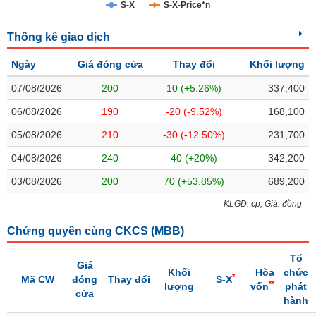
S-X
S-X-Price*n
Trạng
Thống kê giao dịch
thái
NGÀNH
cổ
Ngày
Giá đóng cửa
Thay đổi
Khối lượng
phiếu
07/08/2026
200
10 (+5.26%)
337,400
Quy
DOANH
mô
06/08/2026
190
-20 (-9.52%)
168,100
NGHIỆP
thị
05/08/2026
210
-30 (-12.50%)
231,700
trường
04/08/2026
240
40 (+20%)
342,200
Niêm
CỔ
yết
03/08/2026
200
70 (+53.85%)
689,200
PHIẾU
Niêm
KLGD: cp, Giá: đồng
yết
mới
Chứng quyền cùng CKCS (
MBB
)
PHÁI
Niêm
SINH
Tổ
Giá
yết
Khối
Hòa
chức
*
Mã CW
đóng
Thay đổi
S-X
bổ
**
lượng
vốn
phát
cửa
sung
hành
TRÁI