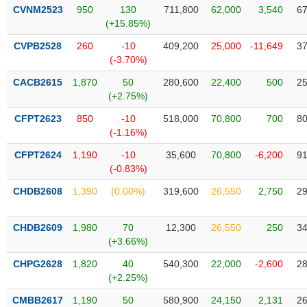
Tất cả
Cổ phiếu
Chỉ số
Chứng chỉ quỹ
Chứng q
CVNM2523
950
130
711,800
62,000
3,540
67
(+15.85%)
Lãnh
CVPB2528
260
-10
409,200
25,000
-11,649
37
đạo
(-3.70%)
(-)
CACB2615
1,870
50
280,600
22,400
500
25
Tất cả
Người nội bộ
Người liên quan
Cổ đông lớn
(+2.75%)
CFPT2623
850
-10
518,000
70,800
700
80
Tin
(-1.16%)
tức
(-)
CFPT2624
1,190
-10
35,600
70,800
-6,200
91
(-0.83%)
Bài
CHDB2608
1,390
(0.00%)
319,600
26,550
2,750
29
viết
của
tác
CHDB2609
1,980
70
12,300
26,550
250
34
giả
(+3.66%)
(-)
CHPG2628
1,820
40
540,300
22,000
-2,600
28
(+2.25%)
Báo
CMBB2617
1,190
50
580,900
24,150
2,131
26
cáo