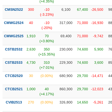
(+4.35%)
VỤ
TRUYỀN
CMSN2522
300
-10
6,100
67,400
-26,500
98
THÔNG
(-3.23%)
CMWG2524
40
-10
317,000
71,000
-16,930
88
(-20%)
CMWG2525
1,910
70
69,400
71,000
-9,742
88
TIỆN
(+3.80%)
ÍCH
CSTB2532
2,630
350
230,000
74,600
5,900
76
(+15.35%)
CSTB2533
4,730
310
229,300
74,600
3,600
85
(+7.01%)
BẤT
ĐỘNG
CTCB2520
30
(0.00%)
680,900
29,700
-14,471
44
SẢN
CTCB2521
1,000
40
860,300
29,700
-12,023
43
Mã
(+4.17%)
chứng
khoán
CVIB2513
270
(0.00%)
326,800
14,650
-5,261
20
(-)