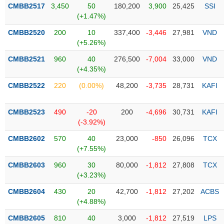
PHIẾU
Hủy
CMBB2517
3,450
50
180,200
3,900
25,425
SSI
niêm
(+1.47%)
yết
CMBB2520
200
10
337,400
-3,446
27,981
VND
Theo
(+5.26%)
CÔNG
dõi
CỤ
CMBB2521
960
40
276,500
-7,004
33,000
VND
đặc
ĐẦU
(+4.35%)
biệt
TƯ
CMBB2522
220
(0.00%)
48,200
-3,735
28,731
KAFI
Không
được
ký
XUẤT
CMBB2523
490
-20
200
-4,696
30,731
KAFI
quỹ
DỮ
(-3.92%)
LIỆU
Danh
CMBB2602
570
40
23,000
-850
26,096
TCX
mục
(+7.55%)
ETF
CMBB2603
960
30
80,000
-1,812
27,808
TCX
TIN
Cổ
(+3.23%)
MỚI
phiếu
CMBB2604
430
20
42,700
-1,812
27,202
ACBS
chi
Ngành
(+4.88%)
tiết
(-)
CMBB2605
810
40
3,000
-1,812
27,519
LPS