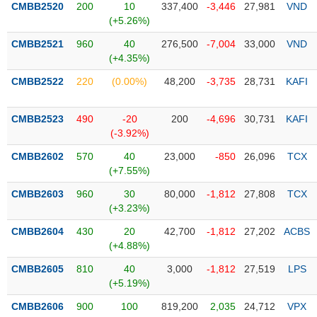
CMBB2520
200
10
337,400
-3,446
27,981
VND
(+5.26%)
Trạng
thái
CMBB2521
960
40
276,500
-7,004
33,000
VND
NGÀNH
cổ
(+4.35%)
phiếu
CMBB2522
220
(0.00%)
48,200
-3,735
28,731
KAFI
Quy
DOANH
mô
CMBB2523
490
-20
200
-4,696
30,731
KAFI
NGHIỆP
thị
(-3.92%)
trường
CMBB2602
570
40
23,000
-850
26,096
TCX
Niêm
(+7.55%)
CỔ
yết
PHIẾU
CMBB2603
960
30
80,000
-1,812
27,808
TCX
Niêm
(+3.23%)
yết
mới
CMBB2604
430
20
42,700
-1,812
27,202
ACBS
PHÁI
(+4.88%)
Niêm
SINH
yết
CMBB2605
810
40
3,000
-1,812
27,519
LPS
bổ
(+5.19%)
sung
TRÁI
CMBB2606
900
100
819,200
2,035
24,712
VPX