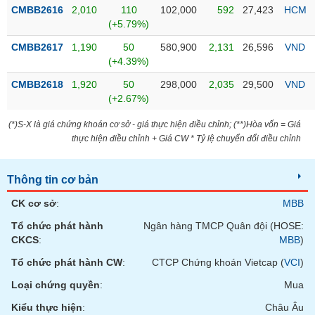
Tổng
VS-
CMBB2616
2,010
110
102,000
592
27,423
HCM
quan
SECTOR
(+5.79%)
Giao
CMBB2617
1,190
50
580,900
2,131
26,596
VND
dịch
(+4.39%)
Tài
CMBB2618
1,920
50
298,000
2,035
29,500
VND
chính
(+2.67%)
NĂNG
Phân
LƯỢNG
(*)S-X là giá chứng khoán cơ sở - giá thực hiện điều chỉnh; (**)Hòa vốn = Giá
tích
thực hiện điều chỉnh + Giá CW * Tỷ lệ chuyển đổi điều chỉnh
kỹ
thuật
Thông tin cơ bản
Hồ
NGUYÊN
sơ
VẬT
CK cơ sở
:
MBB
doanh
LIỆU
nghiệp
Tổ chức phát hành
Ngân hàng TMCP Quân đội (HOSE:
CKCS
:
MBB
)
Tin
tức
Tổ chức phát hành CW
:
CTCP Chứng khoán Vietcap (
VCI
)
sự
Loại chứng quyền
:
Mua
CÔNG
kiện
NGHIỆP
Kiểu thực hiện
:
Châu Âu
Tài