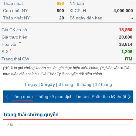
khoản
lai
Thấp nhất
690
NN bán
-
dịch
lỗ
Phân
Vĩ
Thống
Định
Cao nhất NY
800
KLCPLH
4,000,000
tích
mô
BẤT
Chứng
IR
Giao
kê
Chứng
giá
Thấp nhất NY
kỹ
20
Số ngày đến hạn
-
ĐỘNG
quyền
Awards
dịch
giao
quyền
thuật
SẢN
Nước
nội
dịch
Trái
Giá CK cơ sở
18,850
ngoài
Tổng
bộ
Bảng
phiếu
Giá thực hiện
20,800
Tin
quan
giá
Đào
doanh
Tự
**
Niên
tức
Hòa vốn
18,814
TÀI
trực
tạo
nghiệp
doanh
Thống
giám
*
S-X
1,206
CHÍNH
tuyến
kê
Top
Trạng thái CW
ITM
Tài
giao
Bộ
cổ
liệu
(*)S-X là giá chứng khoán cơ sở - giá thực hiện điều chỉnh; (**)Hòa vốn = Giá
dịch
Dịch
lọc
phiếu
cổ
HÀNG
thực hiện điều chỉnh + Giá CW * Tỷ lệ chuyển đổi điều chỉnh
vụ
cổ
Định
đông
HÓA
Bản
phiếu
1 ngày
|
5 ngày
|
3 tháng
|
6 tháng
|
12 tháng
giá
đồ
So
ngành
Tổng quan
Thống kê giao dịch
Tin tức
Phân tích kỹ thuật
CK
sánh
KINH
cổ
Thống
TẾ
phiếu
kê
Trạng thái chứng quyền
giao
Báo
dịch
2.5k
cáo
THẾ
phân
GIỚI