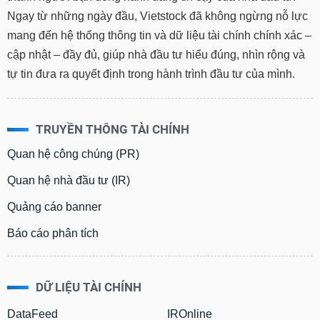
phân
Ngay từ những ngày đầu, Vietstock đã không ngừng nỗ lực
tích
(-)
mang đến hệ thống thông tin và dữ liệu tài chính chính xác –
cập nhật – đầy đủ, giúp nhà đầu tư hiểu đúng, nhìn rộng và
tự tin đưa ra quyết định trong hành trình đầu tư của mình.
Thuật
ngữ
(-)
TRUYỀN THÔNG TÀI CHÍNH
Dịch
vụ
Quan hệ công chúng (PR)
(-)
Quan hệ nhà đầu tư (IR)
Quảng cáo banner
Đào
tạo
Báo cáo phân tích
DỮ LIỆU TÀI CHÍNH
Sách
tài
DataFeed
IROnline