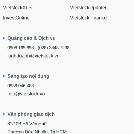
chính
VietstockXLS
VietstockUpdater
InvestOnline
VietstockFinance
Công
cụ
Quảng cáo & Dịch vụ
đầu
0908 169 898 - (028) 3848 7238
tư
kinhdoanh@vietstock.vn
Sáng tạo nội dung
Truyền
thông
0938 046 488
tài
info@vietstock.vn
chính
Văn phòng giao dịch
Dữ
81/10B Hồ Văn Huê,
liệu
Phường Đức Nhuận, Tp.HCM