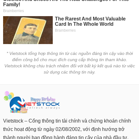
Tất cả
Cổ phiếu
Chỉ số
Chứng chỉ quỹ
Chứng q
Lãnh
đạo
(-)
Tất cả
Người nội bộ
Người liên quan
Cổ đông lớn
* Vietstock tổng hợp thông tin từ các nguồn đáng tin cậy vào thời
Tin
điểm công bố cho mục đích cung cấp thông tin tham khảo.
tức
Vietstock không chịu trách nhiệm đối với bất kỳ kết quả nào từ việc
(-)
sử dụng các thông tin này.
Bài
viết
của
tác
giả
(-)
Vietstock – Cổng thông tin tài chính và chứng khoán chính
thức hoạt động từ ngày 02/08/2002, với định hướng trở
Báo
cáo
thành người bạn đồng hành đáng tin cậy của nhà đầu tư.