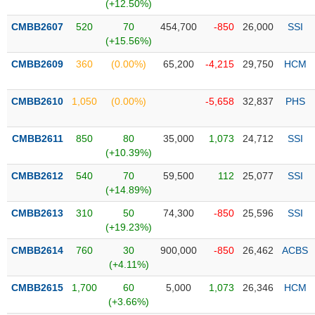
PHIẾU
Hủy
(+12.50%)
niêm
CMBB2607
520
70
454,700
-850
26,000
SSI
yết
(+15.56%)
Theo
CMBB2609
360
(0.00%)
65,200
-4,215
29,750
HCM
CÔNG
dõi
CỤ
đặc
ĐẦU
biệt
CMBB2610
1,050
(0.00%)
-5,658
32,837
PHS
TƯ
Không
được
CMBB2611
850
80
35,000
1,073
24,712
SSI
ký
(+10.39%)
XUẤT
quỹ
DỮ
CMBB2612
540
70
59,500
112
25,077
SSI
LIỆU
Danh
(+14.89%)
mục
CMBB2613
310
50
74,300
-850
25,596
SSI
ETF
(+19.23%)
TIN
Cổ
MỚI
CMBB2614
760
30
900,000
-850
26,462
ACBS
phiếu
(+4.11%)
chi
Ngành
CMBB2615
1,700
60
5,000
1,073
26,346
HCM
tiết
(-)
(+3.66%)