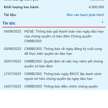
SÓC
SỨC
Khối lượng lưu hành
:
4,000,000
KHỎE
Tài liệu
:
Bản cáo bạch phát hành
Tin tức
04/08/2023
HOSE: Thông báo giá thanh toán vào ngày đáo hạn
TÀI
của chứng quyền có bảo đảm Chứng quyền
CHÍNH
CMBB2303
03/08/2023
CMBB2303: Thông báo về ngày đăng ký cuối cùng
để thực hiện quyền do đáo hạn
20/07/2023
CMBB2303: Quyết định về việc hủy niêm yết chứng
CÔNG
quyền có bảo đảm
NGHỆ
17/07/2023
CMBB2303: Thông báo ngày ĐKCC lập danh sách
THÔNG
người sở hữu chứng quyền tại ngày đáo hạn
TIN
14/07/2023
CMBB2303: Thông báo điều chỉnh chứng quyền
DỊCH