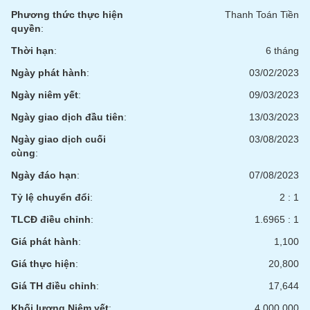
liệu
Phương thức thực hiện
Thanh Toán Tiền
quyền
:
Tâm
Thời hạn
:
6 tháng
lý
TIÊU
thị
DÙNG
Ngày phát hành
:
03/02/2023
trường
KHÔNG
Ngày niêm yết
:
09/03/2023
THIẾT
YẾU
Ngày giao dịch đầu tiên
:
13/03/2023
Ngày giao dịch cuối
03/08/2023
cùng
:
Ngày đáo hạn
:
07/08/2023
TIÊU
Tỷ lệ chuyển đổi
:
2 : 1
DÙNG
THIẾT
TLCĐ điều chỉnh
:
1.6965 : 1
YẾU
Giá phát hành
:
1,100
Giá thực hiện
:
20,800
Giá TH điều chỉnh
:
17,644
CHĂM
Khối lượng Niêm yết
:
4,000,000