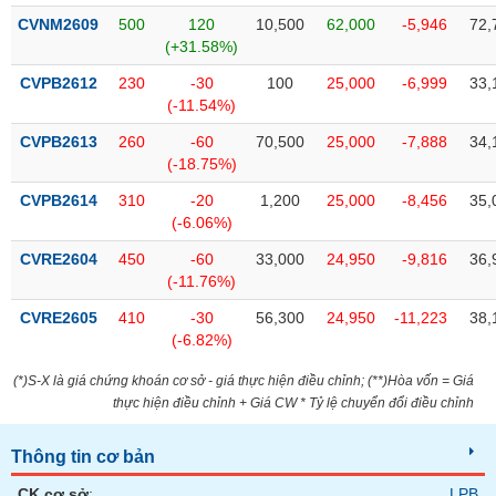
chính
CVNM2609
500
120
10,500
62,000
-5,946
72,
(+31.58%)
CVPB2612
230
-30
100
25,000
-6,999
33,
(-11.54%)
Công
cụ
CVPB2613
260
-60
70,500
25,000
-7,888
34,
đầu
(-18.75%)
tư
CVPB2614
310
-20
1,200
25,000
-8,456
35,
(-6.06%)
CVRE2604
450
-60
33,000
24,950
-9,816
36,
(-11.76%)
Truyền
thông
CVRE2605
410
-30
56,300
24,950
-11,223
38,
tài
(-6.82%)
chính
(*)S-X là giá chứng khoán cơ sở - giá thực hiện điều chỉnh; (**)Hòa vốn = Giá
thực hiện điều chỉnh + Giá CW * Tỷ lệ chuyển đổi điều chỉnh
Dữ
Thông tin cơ bản
liệu
CK cơ sở
:
LPB