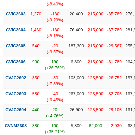
phân
(-8.40%)
tích
(-)
CVIC2603
1,270
-130
20,400
215,000
-35,789
276,
(-9.29%)
CVIC2604
1,460
-130
76,400
215,000
-37,789
281,
Thuật
(-8.18%)
ngữ
(-)
CVIC2605
540
-20
187,300
215,000
-29,567
255,
(-3.57%)
Dịch
CVIC2606
900
190
6,800
215,000
-31,789
264,
vụ
(+26.76%)
(-)
CVJC2602
350
-30
103,000
125,500
-26,752
157,
(-7.89%)
Đào
CVJC2603
580
-40
267,000
125,500
-32,705
167,
tạo
(-6.45%)
CVJC2604
440
20
26,900
125,500
-29,106
161,
(+4.76%)
Sách
CVNM2608
380
100
5,800
62,000
-2,930
68,
tài
(+35.71%)