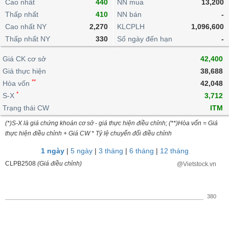
khoản
Cao nhất
440
NN mua
13,200
lai
dịch
lỗ
Phân
Vĩ
Thấp nhất
Thống
410
NN bán
-
Định
tích
mô
BẤT
Chứng
IR
Giao
kê
Chứng
Cao nhất NY
2,270
KLCPLH
1,096,600
giá
kỹ
ĐỘNG
quyền
Awards
dịch
giao
quyền
Thấp nhất NY
330
Số ngày đến hạn
-
thuật
SẢN
Nước
nội
dịch
Trái
ngoài
Tổng
bộ
Bảng
Giá CK cơ sở
phiếu
42,400
Tin
quan
giá
Đào
doanh
Giá thực hiện
38,688
Tự
Niên
tức
TÀI
trực
tạo
nghiệp
**
doanh
Hòa vốn
Thống
42,048
giám
CHÍNH
tuyến
kê
*
S-X
3,712
Top
Tài
giao
Bộ
Trạng thái CW
ITM
cổ
liệu
dịch
Dịch
lọc
phiếu
cổ
(*)S-X là giá chứng khoán cơ sở - giá thực hiện điều chỉnh; (**)Hòa vốn = Giá
HÀNG
vụ
cổ
Định
đông
thực hiện điều chỉnh + Giá CW * Tỷ lệ chuyển đổi điều chỉnh
HÓA
Bản
phiếu
giá
đồ
1 ngày
|
5 ngày
|
3 tháng
|
6 tháng
|
12 tháng
So
ngành
CLPB2508
(Giá điều chỉnh)
@Vietstock.vn
sánh
KINH
cổ
Thống
TẾ
phiếu
kê
380
giao
Báo
dịch
cáo
THẾ
phân
GIỚI