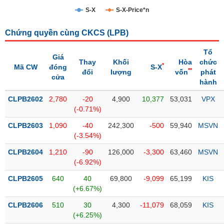
S-X
S-X-Price*n
Trạng
thái
NGÀNH
Chứng quyền cùng CKCS (
LPB
)
cổ
phiếu
Tổ
Giá
Thay
Khối
Hòa
chức
*
Mã CW
đóng
S-X
Quy
**
đổi
lượng
vốn
phát
cửa
DOANH
mô
hành
NGHIỆP
thị
CLPB2602
trường
2,780
-20
4,900
10,377
53,031
VPX
(-0.71%)
Niêm
CỔ
CLPB2603
yết
1,090
-40
242,300
-500
59,940
MSVN
PHIẾU
(-3.54%)
Niêm
CLPB2604
yết
1,210
-90
126,000
-3,300
63,460
MSVN
(-6.92%)
mới
PHÁI
CLPB2605
Niêm
640
40
69,800
-9,099
65,199
KIS
SINH
(+6.67%)
yết
bổ
CLPB2606
510
30
4,300
-11,079
68,059
KIS
sung
TRÁI
(+6.25%)