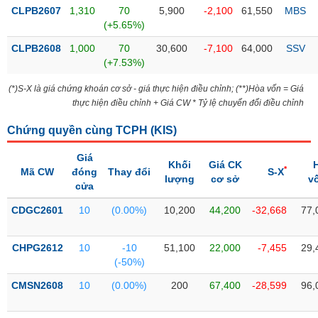
PHIẾU
Hủy
CLPB2607
1,310
70
5,900
-2,100
61,550
MBS
niêm
(+5.65%)
yết
CLPB2608
1,000
70
30,600
-7,100
64,000
SSV
Theo
(+7.53%)
CÔNG
dõi
CỤ
đặc
(*)S-X là giá chứng khoán cơ sở - giá thực hiện điều chỉnh; (**)Hòa vốn = Giá
ĐẦU
biệt
thực hiện điều chỉnh + Giá CW * Tỷ lệ chuyển đổi điều chỉnh
TƯ
Không
Chứng quyền cùng TCPH (
KIS
)
được
ký
Giá
XUẤT
Khối
Giá CK
quỹ
*
Mã CW
đóng
Thay đổi
S-X
DỮ
lượng
cơ sở
v
cửa
LIỆU
Danh
mục
CDGC2601
10
(0.00%)
10,200
44,200
-32,668
77,
ETF
TIN
Cổ
CHPG2612
10
-10
51,100
22,000
-7,455
29,
MỚI
phiếu
(-50%)
chi
CMSN2608
10
(0.00%)
200
67,400
-28,599
96,
Ngành
tiết
(-)