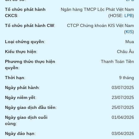
tài
chính
Tổ chức phát hành
Ngân hàng TMCP Lộc Phát Việt Nam
CKCS
:
(HOSE:
LPB
)
Tổ chức phát hành CW
:
CTCP Chứng khoán KIS Việt Nam
(
KIS
)
Loại chứng quyền
:
Mua
Kiểu thực hiện
:
Châu Âu
Phương thức thực hiện
Thanh Toán Tiền
quyền
:
Thời hạn
:
9 tháng
Ngày phát hành
:
03/07/2025
Ngày niêm yết
:
23/07/2025
Ngày giao dịch đầu tiên
:
25/07/2025
Ngày giao dịch cuối
01/04/2026
cùng
:
Ngày đáo hạn
:
03/04/2026