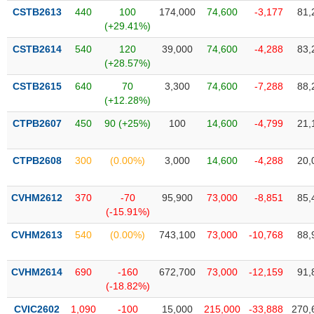
Tất cả
Cổ phiếu
Chỉ số
Chứng chỉ quỹ
Chứng q
CSTB2613
440
100
174,000
74,600
-3,177
81,
(+29.41%)
Lãnh
CSTB2614
540
120
39,000
74,600
-4,288
83,
đạo
(-)
(+28.57%)
CSTB2615
640
70
3,300
74,600
-7,288
88,
Tất cả
Người nội bộ
Người liên quan
Cổ đông lớn
(+12.28%)
CTPB2607
450
90 (+25%)
100
14,600
-4,799
21,
Tin
tức
(-)
CTPB2608
300
(0.00%)
3,000
14,600
-4,288
20,
Bài
CVHM2612
370
-70
95,900
73,000
-8,851
85,
viết
(-15.91%)
của
tác
CVHM2613
540
(0.00%)
743,100
73,000
-10,768
88,
giả
(-)
CVHM2614
690
-160
672,700
73,000
-12,159
91,
(-18.82%)
Báo
cáo
CVIC2602
1,090
-100
15,000
215,000
-33,888
270,