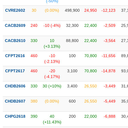
(-50%)
liệu
CVRE2602
30
(0.00%)
498,900
24,950
-12,123
37,
Tâm
lý
TIÊU
CACB2609
240
-10 (-4%)
32,300
22,400
-2,509
25,
thị
DÙNG
trường
KHÔNG
CACB2610
330
10
88,800
22,400
-3,564
27,
THIẾT
(+3.13%)
YẾU
CFPT2616
460
-10
100
70,800
-11,656
89,
(-2.13%)
CFPT2617
460
-20
3,100
70,800
-14,878
93,
TIÊU
(-4.17%)
DÙNG
CHDB2606
330
30 (+10%)
3,400
26,550
-3,449
31,
THIẾT
YẾU
CHDB2607
380
(0.00%)
600
26,550
-5,449
35,
CHPG2618
390
40
200
22,000
-6,888
30,
(+11.43%)
CHĂM