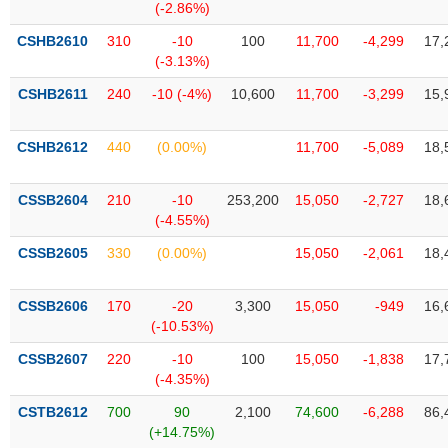
VỤ
(-2.86%)
TRUYỀN
CSHB2610
310
-10
100
11,700
-4,299
17,
THÔNG
(-3.13%)
CSHB2611
240
-10 (-4%)
10,600
11,700
-3,299
15,
CSHB2612
440
(0.00%)
11,700
-5,089
18,
TIỆN
ÍCH
CSSB2604
210
-10
253,200
15,050
-2,727
18,
(-4.55%)
CSSB2605
330
(0.00%)
15,050
-2,061
18,
BẤT
ĐỘNG
CSSB2606
170
-20
3,300
15,050
-949
16,
SẢN
(-10.53%)
CSSB2607
220
-10
100
15,050
-1,838
17,
Mã
(-4.35%)
chứng
khoán
(-)
CSTB2612
700
90
2,100
74,600
-6,288
86,
(+14.75%)