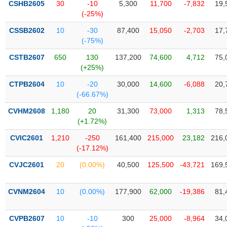
Tổng
CSHB2605
30
-10
5,300
11,700
-7,832
19,
VS-
quan
(-25%)
SECTOR
Giao
CSSB2602
10
-30
87,400
15,050
-2,703
17,
dịch
(-75%)
Tài
CSTB2607
650
130
137,200
74,600
4,712
75,
chính
(+25%)
NĂNG
Phân
LƯỢNG
CTPB2604
10
-20
30,000
14,600
-6,088
20,
tích
(-66.67%)
kỹ
CVHM2608
1,180
20
31,300
73,000
1,313
78,
thuật
(+1.72%)
Hồ
NGUYÊN
CVIC2601
1,210
-250
161,400
215,000
23,182
216,
sơ
VẬT
(-17.12%)
doanh
LIỆU
nghiệp
CVJC2601
20
(0.00%)
40,500
125,500
-43,721
169,
Tin
tức
CVNM2604
10
(0.00%)
177,900
62,000
-19,386
81,
sự
CÔNG
kiện
NGHIỆP
CVPB2607
10
-10
300
25,000
-8,964
34,
Tài