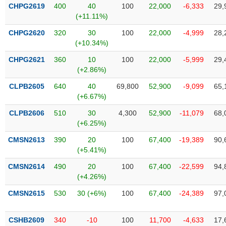
SÓC
CHPG2619
400
40
100
22,000
-6,333
29,
SỨC
(+11.11%)
KHỎE
CHPG2620
320
30
100
22,000
-4,999
28,
(+10.34%)
CHPG2621
360
10
100
22,000
-5,999
29,
(+2.86%)
TÀI
CHÍNH
CLPB2605
640
40
69,800
52,900
-9,099
65,
(+6.67%)
CLPB2606
510
30
4,300
52,900
-11,079
68,
(+6.25%)
CÔNG
CMSN2613
390
20
100
67,400
-19,389
90,
NGHỆ
(+5.41%)
THÔNG
CMSN2614
490
20
100
67,400
-22,599
94,
TIN
(+4.26%)
CMSN2615
530
30 (+6%)
100
67,400
-24,389
97,
DỊCH
CSHB2609
340
-10
100
11,700
-4,633
17,