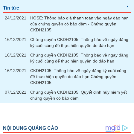
liệu
Tin tức
Tâm
24/12/2021
HOSE: Thông báo giá thanh toán vào ngày đáo hạn
lý
của chứng quyền có bảo đảm - Chứng quyền
TIÊU
thị
CKDH2105
DÙNG
trường
KHÔNG
16/12/2021
Chứng quyền CKDH2105: Thông báo về ngày đăng
THIẾT
ký cuối cùng để thực hiện quyền do đáo hạn
YẾU
16/12/2021
Chứng quyền CKDH2105: Thông báo về ngày đăng
ký cuối cùng để thực hiện quyền do đáo hạn
16/12/2021
CKDH2105: Thông báo về ngày đăng ký cuối cùng
để thực hiện quyền do đáo hạn Chứng quyền
TIÊU
CKDH2105
DÙNG
07/12/2021
Chứng quyền CKDH2105: Quyết định hủy niêm yết
THIẾT
chứng quyền có bảo đảm
YẾU
CHĂM