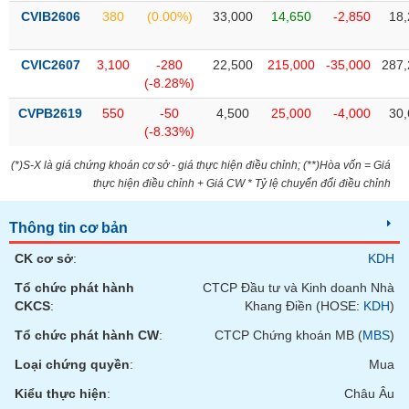
PHIẾU
Hủy
CVIB2606
380
(0.00%)
33,000
14,650
-2,850
18,
niêm
yết
CVIC2607
3,100
-280
22,500
215,000
-35,000
287,
Theo
(-8.28%)
CÔNG
dõi
CỤ
đặc
CVPB2619
550
-50
4,500
25,000
-4,000
30,
ĐẦU
biệt
(-8.33%)
TƯ
Không
(*)S-X là giá chứng khoán cơ sở - giá thực hiện điều chỉnh; (**)Hòa vốn = Giá
được
thực hiện điều chỉnh + Giá CW * Tỷ lệ chuyển đổi điều chỉnh
ký
XUẤT
quỹ
DỮ
Thông tin cơ bản
LIỆU
Danh
CK cơ sở
:
KDH
mục
ETF
Tổ chức phát hành
CTCP Đầu tư và Kinh doanh Nhà
TIN
CKCS
:
Khang Điền (HOSE:
KDH
)
Cổ
MỚI
Tổ chức phát hành CW
:
CTCP Chứng khoán MB (
MBS
)
phiếu
chi
Loại chứng quyền
:
Mua
Ngành
tiết
(-)
Kiểu thực hiện
:
Châu Âu