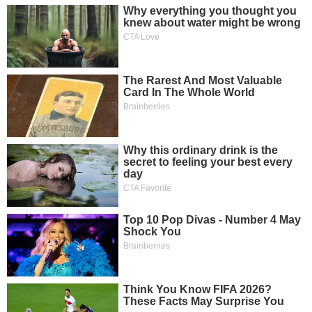
SÓC
SỨC
KHỎE
TÀI
CHÍNH
CÔNG
NGHỆ
THÔNG
TIN
DỊCH