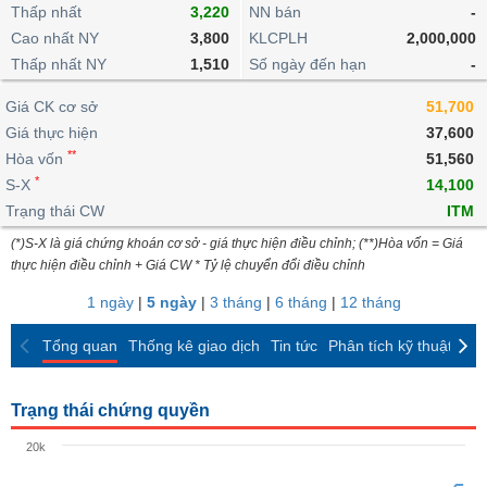
khoản
lai
Thấp nhất
3,220
NN bán
-
dịch
lỗ
Phân
Vĩ
Thống
Định
Cao nhất NY
3,800
KLCPLH
2,000,000
tích
mô
BẤT
Chứng
IR
Giao
kê
Chứng
giá
Thấp nhất NY
kỹ
1,510
Số ngày đến hạn
-
ĐỘNG
quyền
Awards
dịch
giao
quyền
thuật
SẢN
Nước
nội
dịch
Trái
Giá CK cơ sở
51,700
ngoài
Tổng
bộ
Bảng
phiếu
Giá thực hiện
37,600
Tin
quan
giá
Đào
doanh
Tự
**
Niên
tức
Hòa vốn
51,560
TÀI
trực
tạo
nghiệp
doanh
Thống
giám
*
S-X
14,100
CHÍNH
tuyến
kê
Top
Trạng thái CW
ITM
Tài
giao
Bộ
cổ
liệu
(*)S-X là giá chứng khoán cơ sở - giá thực hiện điều chỉnh; (**)Hòa vốn = Giá
dịch
Dịch
lọc
phiếu
cổ
HÀNG
thực hiện điều chỉnh + Giá CW * Tỷ lệ chuyển đổi điều chỉnh
vụ
cổ
Định
đông
HÓA
Bản
phiếu
1 ngày
|
5 ngày
|
3 tháng
|
6 tháng
|
12 tháng
giá
đồ
So
ngành
Tổng quan
Thống kê giao dịch
Tin tức
Phân tích kỹ thuật
CK
sánh
KINH
cổ
Thống
TẾ
phiếu
kê
Trạng thái chứng quyền
giao
Báo
dịch
20k
cáo
THẾ
phân
GIỚI