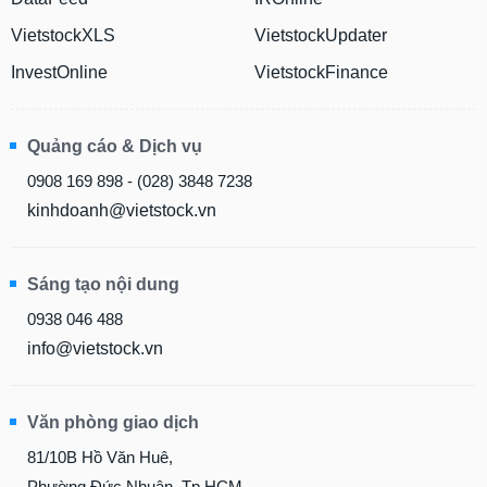
phân
tích
VietstockXLS
VietstockUpdater
(-)
InvestOnline
VietstockFinance
Thuật
ngữ
Quảng cáo & Dịch vụ
(-)
0908 169 898 - (028) 3848 7238
kinhdoanh@vietstock.vn
Dịch
vụ
(-)
Sáng tạo nội dung
0938 046 488
Đào
tạo
info@vietstock.vn
Văn phòng giao dịch
Sách
81/10B Hồ Văn Huê,
tài
Phường Đức Nhuận, Tp.HCM