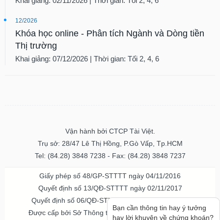
Khai giảng: 02/11/2026 | Thời gian: Tối 2, 4, 6
tài
chính
12/2026
Khóa học online - Phân tích Ngành và Dòng tiền
Thị trường
Khai giảng: 07/12/2026 | Thời gian: Tối 2, 4, 6
Vận hành bởi CTCP Tài Việt.
Trụ sở: 28/47 Lê Thị Hồng, P.Gò Vấp, Tp.HCM
Tel: (84.28) 3848 7238 - Fax: (84.28) 3848 7237
Giấy phép số 48/GP-STTTT ngày 04/11/2016
Quyết định số 13/QĐ-STTTT ngày 02/11/2017
Quyết định số 06/QĐ-STTTT-ICP ngày 20/07/2023
Bạn cần thông tin hay ý tưởng
Được cấp bởi Sở Thông tin và Truyền thông TPHCM
hay lời khuyên về chứng khoán?