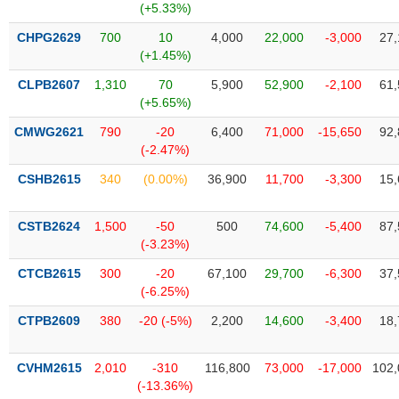
(+5.33%)
Trạng
CHPG2629
700
10
4,000
22,000
-3,000
27,
thái
(+1.45%)
NGÀNH
cổ
CLPB2607
1,310
70
5,900
52,900
-2,100
61,
phiếu
(+5.65%)
Quy
CMWG2621
790
-20
6,400
71,000
-15,650
92,
DOANH
mô
(-2.47%)
NGHIỆP
thị
trường
CSHB2615
340
(0.00%)
36,900
11,700
-3,300
15,
Niêm
CỔ
yết
CSTB2624
1,500
-50
500
74,600
-5,400
87,
PHIẾU
(-3.23%)
Niêm
yết
CTCB2615
300
-20
67,100
29,700
-6,300
37,
mới
(-6.25%)
PHÁI
Niêm
SINH
CTPB2609
380
-20 (-5%)
2,200
14,600
-3,400
18,
yết
bổ
CVHM2615
2,010
-310
116,800
73,000
-17,000
102,
sung
TRÁI
(-13.36%)