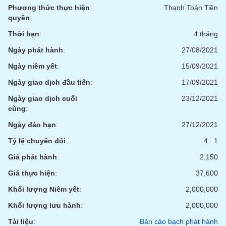
Tổng
VS-
Phương thức thực hiện
Thanh Toán Tiền
quan
SECTOR
quyền
:
Giao
Thời hạn
:
4 tháng
dịch
Ngày phát hành
:
27/08/2021
Tài
chính
Ngày niêm yết
:
15/09/2021
NĂNG
Phân
Ngày giao dịch đầu tiên
:
17/09/2021
LƯỢNG
tích
Ngày giao dịch cuối
23/12/2021
kỹ
cùng
:
thuật
Ngày đáo hạn
:
27/12/2021
Hồ
NGUYÊN
sơ
Tỷ lệ chuyển đổi
:
4 : 1
VẬT
doanh
LIỆU
Giá phát hành
:
2,150
nghiệp
Giá thực hiện
:
37,600
Tin
tức
Khối lượng Niêm yết
:
2,000,000
sự
Khối lượng lưu hành
:
2,000,000
CÔNG
kiện
NGHIỆP
Tài liệu
:
Bản cáo bạch phát hành
Tài