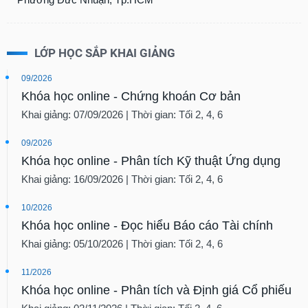
chính
LỚP HỌC SẮP KHAI GIẢNG
Công
09/2026
cụ
Khóa học online - Chứng khoán Cơ bản
đầu
tư
Khai giảng: 07/09/2026 | Thời gian: Tối 2, 4, 6
09/2026
Khóa học online - Phân tích Kỹ thuật Ứng dụng
Truyền
Khai giảng: 16/09/2026 | Thời gian: Tối 2, 4, 6
thông
tài
10/2026
chính
Khóa học online - Đọc hiểu Báo cáo Tài chính
Khai giảng: 05/10/2026 | Thời gian: Tối 2, 4, 6
11/2026
Dữ
Khóa học online - Phân tích và Định giá Cổ phiếu
liệu