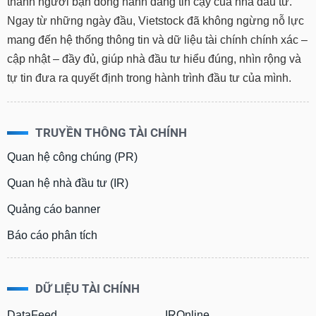
thành người bạn đồng hành đáng tin cậy của nhà đầu tư.
Tất cả
Cổ phiếu
Chỉ số
Chứng chỉ quỹ
Chứng q
Ngay từ những ngày đầu, Vietstock đã không ngừng nỗ lực
mang đến hệ thống thông tin và dữ liệu tài chính chính xác –
Lãnh
đạo
cập nhật – đầy đủ, giúp nhà đầu tư hiểu đúng, nhìn rộng và
(-)
tự tin đưa ra quyết định trong hành trình đầu tư của mình.
Tất cả
Người nội bộ
Người liên quan
Cổ đông lớn
Tin
TRUYỀN THÔNG TÀI CHÍNH
tức
(-)
Quan hệ công chúng (PR)
Quan hệ nhà đầu tư (IR)
Bài
viết
Quảng cáo banner
của
tác
Báo cáo phân tích
giả
(-)
DỮ LIỆU TÀI CHÍNH
Báo
cáo
DataFeed
IROnline