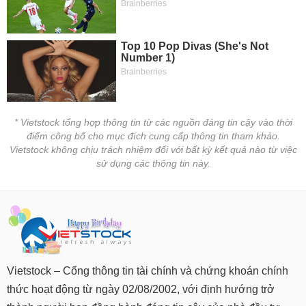
VỤ
TRUYỀN
THÔNG
TIỆN
ÍCH
* Vietstock tổng hợp thông tin từ các nguồn đáng tin cậy vào thời
điểm công bố cho mục đích cung cấp thông tin tham khảo.
Vietstock không chịu trách nhiệm đối với bất kỳ kết quả nào từ việc
sử dụng các thông tin này.
BẤT
ĐỘNG
SẢN
Mã
chứng
Vietstock – Cổng thông tin tài chính và chứng khoán chính
khoán
(-)
thức hoạt động từ ngày 02/08/2002, với định hướng trở