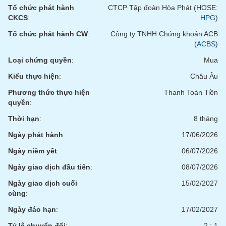
chính
Tổ chức phát hành
CTCP Tập đoàn Hòa Phát (HOSE:
CKCS
:
HPG
)
Tổ chức phát hành CW
:
Công ty TNHH Chứng khoán ACB
(
ACBS
)
Công
cụ
Loại chứng quyền
:
Mua
đầu
Kiểu thực hiện
:
Châu Âu
tư
Phương thức thực hiện
Thanh Toán Tiền
quyền
:
Thời hạn
:
8 tháng
Truyền
Ngày phát hành
:
17/06/2026
thông
tài
Ngày niêm yết
:
06/07/2026
chính
Ngày giao dịch đầu tiên
:
08/07/2026
Ngày giao dịch cuối
15/02/2027
cùng
:
Dữ
Ngày đáo hạn
:
17/02/2027
liệu
Tỷ lệ chuyển đổi
:
2 : 1