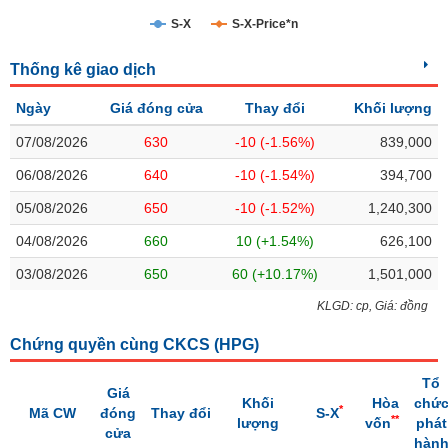
S-X
S-X-Price*n
Trạng
thái
NGÀNH
Thống kê giao dịch
cổ
phiếu
Ngày
Giá đóng cửa
Thay đổi
Khối lượng
Quy
07/08/2026
630
-10 (-1.56%)
839,000
DOANH
mô
06/08/2026
640
-10 (-1.54%)
394,700
NGHIỆP
thị
trường
05/08/2026
650
-10 (-1.52%)
1,240,300
Niêm
04/08/2026
660
10 (+1.54%)
626,100
CỔ
yết
PHIẾU
03/08/2026
650
60 (+10.17%)
1,501,000
Niêm
yết
KLGD: cp, Giá: đồng
mới
PHÁI
Chứng quyền cùng CKCS (
HPG
)
Niêm
SINH
yết
Tổ
Giá
bổ
Khối
Hòa
chứ
*
Mã CW
đóng
Thay đổi
S-X
sung
**
lượng
vốn
phát
TRÁI
cửa
hàn