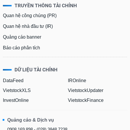
TRUYỀN THÔNG TÀI CHÍNH
Quan hệ công chúng (PR)
Quan hệ nhà đầu tư (IR)
Quảng cáo banner
Báo cáo phân tích
DỮ LIỆU TÀI CHÍNH
DataFeed
IROnline
VietstockXLS
VietstockUpdater
InvestOnline
VietstockFinance
Quảng cáo & Dịch vụ
0908 169 898 - (028) 3848 7238