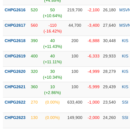
(+4.55%)
liệu
CHPG2616
520
50
219,700
-2,100
26,180
MSV
(+10.64%)
Tâm
lý
TIÊU
CHPG2617
560
-110
44,700
-3,400
27,640
MSV
thị
DÙNG
(-16.42%)
trường
KHÔNG
CHPG2618
390
40
200
-6,888
30,448
KIS
THIẾT
(+11.43%)
YẾU
CHPG2619
400
40
100
-6,333
29,933
KIS
(+11.11%)
CHPG2620
320
30
100
-4,999
28,279
KIS
(+10.34%)
TIÊU
DÙNG
CHPG2621
360
10
100
-5,999
29,439
KIS
THIẾT
(+2.86%)
YẾU
CHPG2622
270
(0.00%)
633,400
-1,000
23,540
SSI
CHPG2623
130
(0.00%)
149,900
-2,000
24,260
SSI
CHĂM