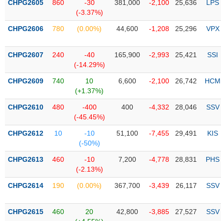
Tổng
CHPG2605
860
-30
381,000
-2,100
25,636
LPS
VS-
quan
(-3.37%)
SECTOR
Giao
CHPG2606
780
(0.00%)
44,600
-1,208
25,296
VPX
dịch
Tài
CHPG2607
240
-40
165,900
-2,993
25,421
SSI
chính
(-14.29%)
NĂNG
Phân
CHPG2609
740
10
6,600
-2,100
26,742
HCM
LƯỢNG
tích
(+1.37%)
kỹ
CHPG2610
480
-400
400
-4,332
28,046
SSV
thuật
(-45.45%)
Hồ
NGUYÊN
CHPG2612
10
-10
51,100
-7,455
29,491
KIS
sơ
VẬT
(-50%)
doanh
LIỆU
nghiệp
CHPG2613
460
-10
7,200
-4,778
28,831
PHS
(-2.13%)
Tin
tức
CHPG2614
190
(0.00%)
367,700
-3,439
26,117
SSV
sự
CÔNG
kiện
CHPG2615
460
20
42,800
-3,885
27,527
SSV
NGHIỆP
Tài