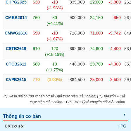
CHPG2625
630
-10
839,000
22,000
-3,000
26,
phân
tích
(-1.56%)
(-)
CMBB2614
760
30
900,000
24,150
-850
26,
(+4.11%)
Thuật
CMWG2616
590
-10
716,900
71,000
-9,742
84,
ngữ
(-1.67%)
(-)
CSTB2619
910
120
692,600
74,600
-4,400
83,
(+15.19%)
Dịch
vụ
CTCB2611
580
10
440,000
29,700
-4,300
35,
(-)
(+1.75%)
CVPB2615
710
(0.00%)
884,500
25,000
-3,500
29,
Đào
tạo
(*)S-X là giá chứng khoán cơ sở - giá thực hiện điều chỉnh; (**)Hòa vốn = Giá
thực hiện điều chỉnh + Giá CW * Tỷ lệ chuyển đổi điều chỉnh
Thông tin cơ bản
Sách
tài
CK cơ sở
:
HPG