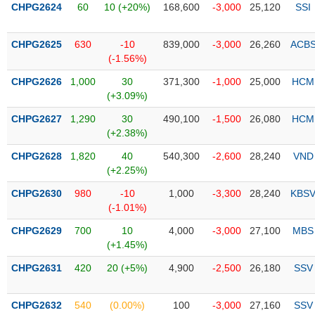
SÓC
CHPG2624
60
10 (+20%)
168,600
-3,000
25,120
SSI
SỨC
KHỎE
CHPG2625
630
-10
839,000
-3,000
26,260
ACB
(-1.56%)
CHPG2626
1,000
30
371,300
-1,000
25,000
HCM
(+3.09%)
TÀI
CHPG2627
1,290
30
490,100
-1,500
26,080
HCM
CHÍNH
(+2.38%)
CHPG2628
1,820
40
540,300
-2,600
28,240
VND
(+2.25%)
CÔNG
CHPG2630
980
-10
1,000
-3,300
28,240
KBS
NGHỆ
(-1.01%)
THÔNG
CHPG2629
700
10
4,000
-3,000
27,100
MBS
TIN
(+1.45%)
CHPG2631
420
20 (+5%)
4,900
-2,500
26,180
SSV
DỊCH
CHPG2632
540
(0.00%)
100
-3,000
27,160
SSV