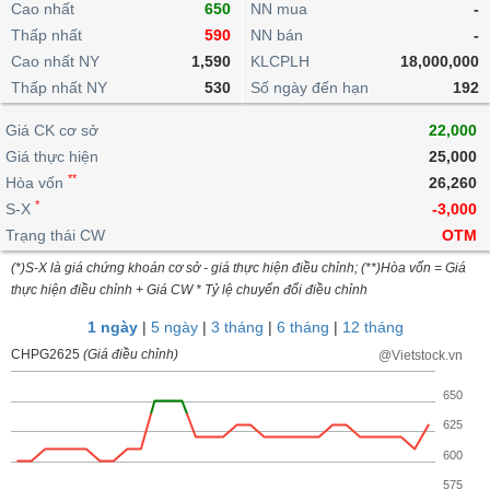
khoản
Cao nhất
650
NN mua
-
lai
dịch
lỗ
Phân
Vĩ
Thống
Thấp nhất
590
NN bán
-
Định
tích
mô
BẤT
Chứng
IR
Giao
kê
Chứng
giá
Cao nhất NY
1,590
KLCPLH
18,000,000
kỹ
ĐỘNG
quyền
Awards
dịch
giao
quyền
Thấp nhất NY
thuật
530
Số ngày đến hạn
192
SẢN
Nước
nội
dịch
Trái
ngoài
Tổng
bộ
Bảng
phiếu
Giá CK cơ sở
22,000
Tin
quan
giá
Đào
doanh
Tự
Giá thực hiện
25,000
Niên
tức
TÀI
trực
tạo
nghiệp
doanh
Thống
**
giám
Hòa vốn
26,260
CHÍNH
tuyến
kê
*
S-X
-3,000
Top
Tài
giao
Bộ
cổ
Trạng thái CW
OTM
liệu
dịch
Dịch
lọc
phiếu
cổ
HÀNG
(*)S-X là giá chứng khoán cơ sở - giá thực hiện điều chỉnh; (**)Hòa vốn = Giá
vụ
cổ
Định
đông
HÓA
thực hiện điều chỉnh + Giá CW * Tỷ lệ chuyển đổi điều chỉnh
Bản
phiếu
giá
đồ
1 ngày
|
5 ngày
|
3 tháng
|
6 tháng
|
12 tháng
So
ngành
sánh
CHPG2625
(Giá điều chỉnh)
@Vietstock.vn
KINH
cổ
Thống
TẾ
650
phiếu
kê
giao
625
Báo
dịch
cáo
600
THẾ
phân
GIỚI
575