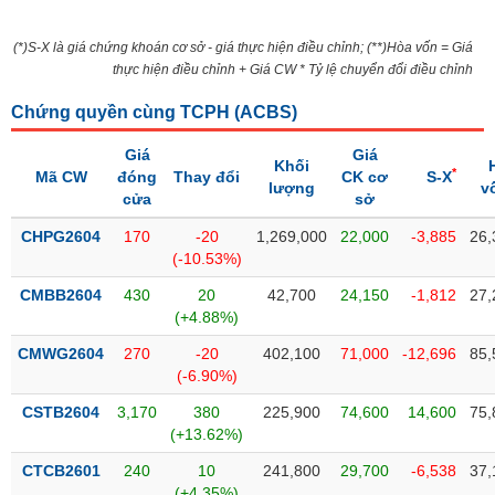
VỤ
TRUYỀN
(*)S-X là giá chứng khoán cơ sở - giá thực hiện điều chỉnh; (**)Hòa vốn = Giá
THÔNG
thực hiện điều chỉnh + Giá CW * Tỷ lệ chuyển đổi điều chỉnh
Chứng quyền cùng TCPH (
ACBS
)
Giá
Giá
TIỆN
Khối
*
Mã CW
đóng
Thay đổi
CK cơ
S-X
lượng
v
ÍCH
cửa
sở
CHPG2604
170
-20
1,269,000
22,000
-3,885
26,
(-10.53%)
CMBB2604
430
20
42,700
24,150
-1,812
27,
BẤT
(+4.88%)
ĐỘNG
SẢN
CMWG2604
270
-20
402,100
71,000
-12,696
85,
(-6.90%)
Mã
CSTB2604
3,170
380
225,900
74,600
14,600
75,
chứng
(+13.62%)
khoán
(-)
CTCB2601
240
10
241,800
29,700
-6,538
37,
(+4.35%)