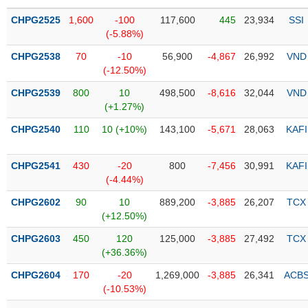
PHIẾU
Hủy
niêm
CHPG2525
1,600
-100
117,600
445
23,934
SSI
yết
(-5.88%)
Theo
CHPG2538
70
-10
56,900
-4,867
26,992
VND
CÔNG
dõi
(-12.50%)
CỤ
đặc
ĐẦU
CHPG2539
800
10
498,500
-8,616
32,044
VND
biệt
TƯ
(+1.27%)
Không
CHPG2540
110
10 (+10%)
143,100
-5,671
28,063
KAFI
được
ký
XUẤT
quỹ
CHPG2541
430
-20
800
-7,456
30,991
KAFI
DỮ
(-4.44%)
LIỆU
Danh
mục
CHPG2602
90
10
889,200
-3,885
26,207
TCX
ETF
(+12.50%)
TIN
CHPG2603
450
120
125,000
-3,885
27,492
TCX
Cổ
MỚI
(+36.36%)
phiếu
chi
CHPG2604
170
-20
1,269,000
-3,885
26,341
ACB
Ngành
tiết
(-)
(-10.53%)