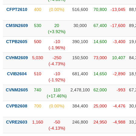
Tất cả
Cổ phiếu
Chỉ số
Chứng chỉ quỹ
Chứng q
CFPT2610
400
(0.00%)
516,600
70,800
-13,045
88,
Lãnh
đạo
CMSN2609
530
20
30,000
67,400
-17,600
89,
(-)
(+3.92%)
Tất cả
Người nội bộ
Người liên quan
Cổ đông lớn
CTPB2605
500
-10
390,100
14,600
-3,400
19,
(-1.96%)
Tin
CVHM2609
5,030
-250
150,500
73,000
10,407
84,
tức
(-4.73%)
(-)
CVIB2604
510
-10
681,400
14,650
-2,890
18,
(-1.92%)
Bài
viết
CVNM2605
740
110
2,478,100
62,000
-993
67,
của
(+17.46%)
tác
giả
CVPB2608
700
(0.00%)
384,400
25,000
-4,476
30,
(-)
CVRE2603
1,160
-50
246,800
24,950
-4,988
33,
(-4.13%)
Báo
cáo