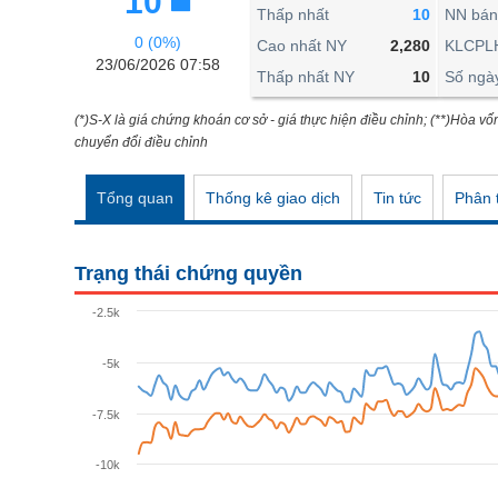
10
THẾ GIỚI
Thấp nhất
10
NN bán
0 (0%)
ĐÔNG DƯƠNG
Cao nhất NY
2,280
KLCPL
23/06/2026 07:58
Thấp nhất NY
10
Số ngà
TÀI CHÍNH CÁ NHÂN
PHÂN TÍCH
(*)S-X là giá chứng khoán cơ sở - giá thực hiện điều chỉnh; (**)Hòa vố
chuyển đổi điều chỉnh
Ngành
(-)
Tổng quan
Thống kê giao dịch
Tin tức
Phân t
VS-SECTOR
NĂNG LƯỢNG
Trạng thái chứng quyền
NGUYÊN VẬT LIỆU
-2.5k
CÔNG NGHIỆP
-5k
TIÊU DÙNG KHÔNG THIẾT YẾU
TIÊU DÙNG THIẾT YẾU
-7.5k
CHĂM SÓC SỨC KHỎE
-10k