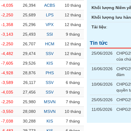
-4,035
26,394
ACBS
10 tháng
Khối lượng Niêm yế
-2,250
25,689
LPS
12 tháng
Khối lượng lưu hà
-1,358
25,296
VPX
12 tháng
Tài liệu
:
-3,143
25,493
SSI
9 tháng
Tin tức
-2,250
26,707
HCM
12 tháng
25/06/2026
CHPG25
-4,482
29,474
SSV
12 tháng
của ch
-7,605
29,526
KIS
7 tháng
16/06/2026
CHPG253
-4,928
28,876
PHS
10 tháng
đảm
-3,589
26,117
SSV
6 tháng
10/06/2026
CHPG25
quyền t
-4,035
27,456
SSV
9 tháng
25/05/2026
CHPG25
-2,250
25,980
MSVN
7 tháng
11/05/2026
CHPG25
-3,550
28,080
MSVN
10 tháng
-7,038
30,288
KIS
7 tháng
-6,483
29,773
KIS
6 tháng