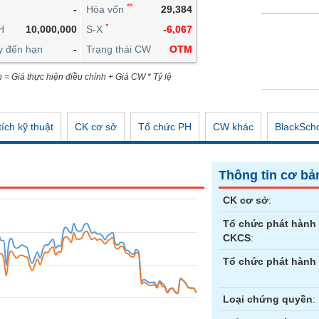
**
-
Hòa vốn
29,384
CÔNG CỤ ĐẦU TƯ
*
H
10,000,000
S-X
-6,067
XUẤT DỮ LIỆU
y đến hạn
-
Trạng thái CW
OTM
TIN MỚI
n = Giá thực hiện điều chỉnh + Giá CW * Tỷ lệ
ích kỹ thuật
CK cơ sở
Tổ chức PH
CW khác
BlackSch
Thông tin cơ bả
CK cơ sở
:
Tổ chức phát hành
CKCS
:
Tổ chức phát hành
Loại chứng quyền
: