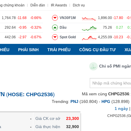
ng chứng khoán
Diễn đàn
IR Awards
Dịch vụ
1,764.78
-11.68
-0.66%
VN30F1M
1,896.00
-17.80
-0
292.64
-0.95
-0.32%
Dầu
75.26
0.27
0
442.06
-2.97
-0.67%
Spot Gold
4,255.09
-10.23
-0
o
Tin tức
Báo cáo phân tích
Thuật ngữ
Dịch vụ
HIẾU
PHÁI SINH
TRÁI PHIẾU
CÔNG CỤ ĐẦU TƯ
XU
Chỉ số PMI ngành sả
VIETSTOCKFINANCE
VĨ MÔ
NGÀNH
VN
(
HOSE:
CHPG2536
)
Mã xem cùng
CHPG2536
DOANH NGHIỆP
Trending:
PNJ
(160.804) -
HPG
(128.898)
CỔ PHIẾU
1 ngày
PHÁI SINH
CHPG2536
(Gi
-
Giá CK cơ sở
23,300
TRÁI PHIẾU
a
-
Giá thực hiện
32,900