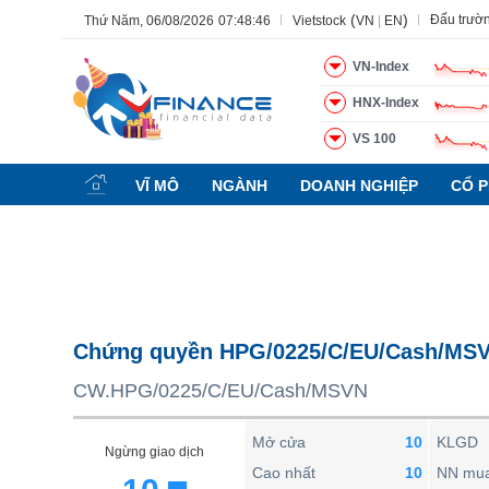
(
)
Đấu trườ
Thứ Năm, 06/08/2026
07:48:47
Vietstock
VN
|
EN
VN-Index
HNX-Index
VS 100
Tất cả
Tính năng
Ngành
Mã chứng khoán
Lãnh đạ
VĨ MÔ
NGÀNH
DOANH NGHIỆP
CỔ P
Tính năng
(-)
VIETSTOCK
CHỨNG KHOÁN
DOANH NGHIỆP
Chứng quyền HPG/0225/C/EU/Cash/MS
BẤT ĐỘNG SẢN
CW.HPG/0225/C/EU/Cash/MSVN
TÀI CHÍNH
HÀNG HÓA
Mở cửa
10
KLGD
Ngừng giao dịch
KINH TẾ
Cao nhất
10
NN mu