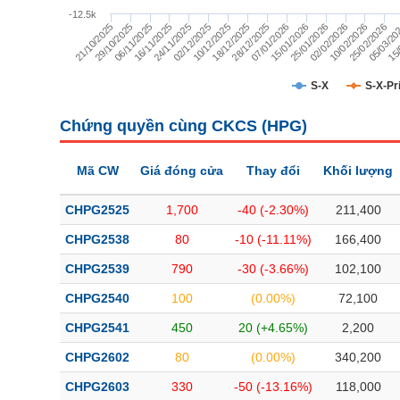
TÀI CHÍNH
-12.5k
21/10/2025
29/10/2025
06/11/2025
16/11/2025
24/11/2025
02/12/2025
10/12/2025
18/12/2025
28/12/2025
07/01/2026
15/01/2026
25/01/2026
02/02/2026
10/02/2026
25/02/2026
05/03/20
15/
CÔNG NGHỆ THÔNG TIN
DỊCH VỤ TRUYỀN THÔNG
S-X
S-X-Pr
TIỆN ÍCH
Chứng quyền cùng CKCS (
HPG
)
BẤT ĐỘNG SẢN
Mã CW
Giá đóng cửa
Thay đổi
Khối lượng
Mã chứng khoán
(-)
CHPG2525
1,700
-40 (-2.30%)
211,400
Tất cả
Cổ phiếu
Chỉ số
Chứng chỉ quỹ
Chứng quy
CHPG2538
80
-10 (-11.11%)
166,400
CHPG2539
790
-30 (-3.66%)
102,100
Lãnh đạo
(-)
CHPG2540
100
(0.00%)
72,100
Tất cả
Người nội bộ
Người liên quan
Cổ đông lớn
CHPG2541
450
20 (+4.65%)
2,200
CHPG2602
80
(0.00%)
340,200
Tin tức
(-)
CHPG2603
330
-50 (-13.16%)
118,000