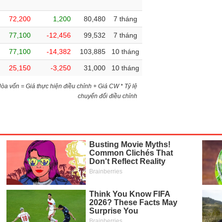
72,200
1,200
80,480
7 tháng
77,100
-12,456
99,532
7 tháng
77,100
-14,382
103,885
10 tháng
25,150
-3,250
31,000
10 tháng
)Hòa vốn = Giá thực hiện điều chỉnh + Giá CW * Tỷ lệ
chuyển đổi điều chỉnh