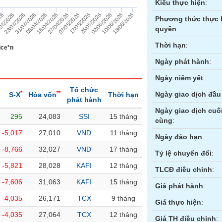
Kiểu thực hiện
:
31/03/2026
08/04/2026
16/04/2026
27/04/2026
07/05/2026
17/05/2026
25/05/2026
02/06/2026
10/06/2026
18/06/2026
26
03/2026
23/03/2026
Phương thức thực 
quyền
:
Thời hạn
:
ice*n
Ngày phát hành
:
Ngày niêm yết
:
Tổ chức
*
**
Ngày giao dịch đầu 
S-X
Hòa vốn
Thời hạn
phát hành
Ngày giao dịch cuố
295
24,083
SSI
15 tháng
cùng
:
ền
Hợp đồng tương lai
Trái phiếu
-5,017
27,010
VND
11 tháng
Ngày đáo hạn
:
-8,766
32,027
VND
17 tháng
Tỷ lệ chuyển đổi
:
-5,821
28,028
KAFI
12 tháng
TLCĐ điều chỉnh
:
-7,606
31,063
KAFI
15 tháng
Giá phát hành
:
-4,035
26,171
TCX
9 tháng
Giá thực hiện
:
-4,035
27,064
TCX
12 tháng
Giá TH điều chỉnh
: