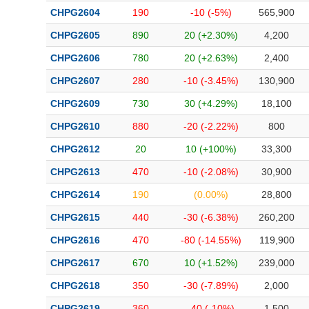
Bài viết của tác giả
(-)
CHPG2604
190
-10 (-5%)
565,900
CHPG2605
890
20 (+2.30%)
4,200
Báo cáo phân tích
(-)
CHPG2606
780
20 (+2.63%)
2,400
CHPG2607
280
-10 (-3.45%)
130,900
Thuật ngữ
(-)
CHPG2609
730
30 (+4.29%)
18,100
CHPG2610
880
-20 (-2.22%)
800
Dịch vụ
(-)
CHPG2612
20
10 (+100%)
33,300
Đào tạo
CHPG2613
470
-10 (-2.08%)
30,900
CHPG2614
190
(0.00%)
28,800
Sách tài chính
CHPG2615
440
-30 (-6.38%)
260,200
Công cụ đầu tư
CHPG2616
470
-80 (-14.55%)
119,900
Truyền thông tài chính
CHPG2617
670
10 (+1.52%)
239,000
Dữ liệu tài chính
CHPG2618
350
-30 (-7.89%)
2,000
CHPG2619
360
-40 (-10%)
1,500