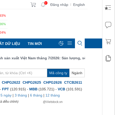
9+
Đăng nhập
English
|
.93%
.36%
.24%
ẤT DỮ LIỆU
TIN MỚI
n xuất Việt Nam tháng 7/2026: Sản lượng, số lượng đơn đặt hàng 
Mã công ty
Ngành
:
CHPG2622
CHPG2625
CHPG2626
CTCB2611
 -
FPT
(120.915) -
MBB
(105.721) -
VCB
(101.591)
|
5 ngày
|
3 tháng
|
6 tháng
|
12 tháng
á điều chỉnh)
@Vietstock.vn