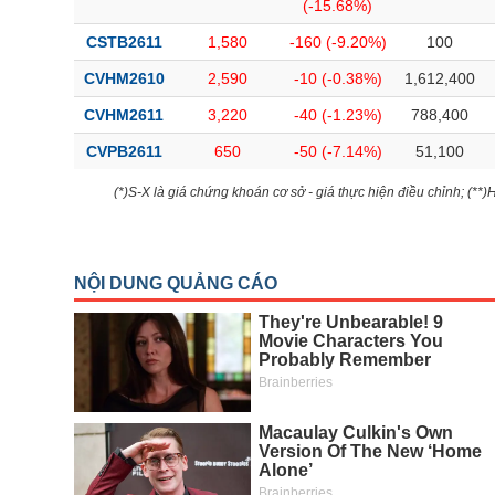
(-15.68%)
CSTB2611
1,580
-160 (-9.20%)
100
CVHM2610
2,590
-10 (-0.38%)
1,612,400
CVHM2611
3,220
-40 (-1.23%)
788,400
CVPB2611
650
-50 (-7.14%)
51,100
(*)S-X là giá chứng khoán cơ sở - giá thực hiện điều chỉnh; (**