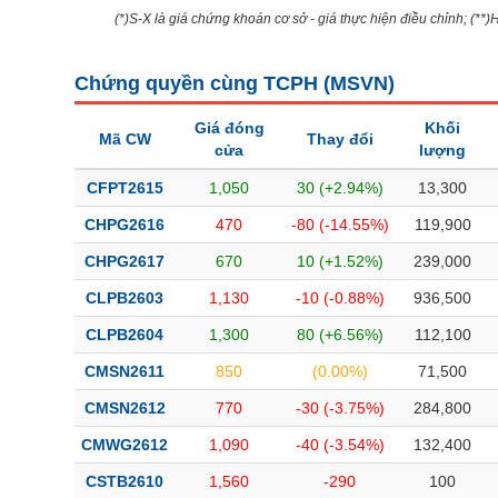
(*)S-X là giá chứng khoán cơ sở - giá thực hiện điều chỉnh; (**
Chứng quyền cùng TCPH (
MSVN
)
Giá đóng
Khối
Mã CW
Thay đổi
cửa
lượng
CFPT2615
1,050
30 (+2.94%)
13,300
CHPG2616
470
-80 (-14.55%)
119,900
CHPG2617
670
10 (+1.52%)
239,000
CLPB2603
1,130
-10 (-0.88%)
936,500
CLPB2604
1,300
80 (+6.56%)
112,100
CMSN2611
850
(0.00%)
71,500
CMSN2612
770
-30 (-3.75%)
284,800
CMWG2612
1,090
-40 (-3.54%)
132,400
CSTB2610
1,560
-290
100