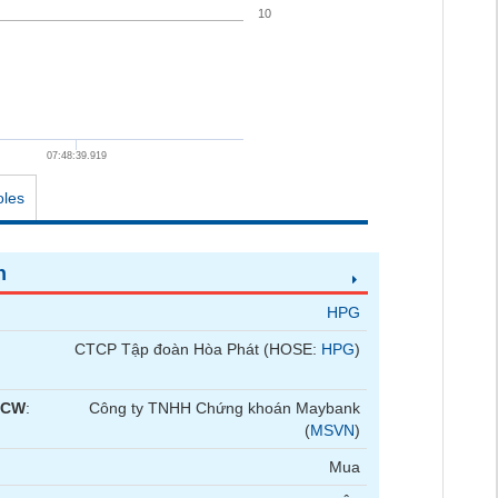
10
07:48:39.919
oles
n
HPG
CTCP Tập đoàn Hòa Phát (HOSE:
HPG
)
 CW
:
Công ty TNHH Chứng khoán Maybank
(
MSVN
)
Mua