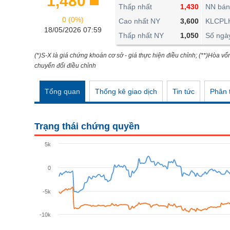
1,480
THẾ GIỚI
Thấp nhất
1,430
NN bán
0 (0%)
ĐÔNG DƯƠNG
Cao nhất NY
3,600
KLCPL
18/05/2026 07:59
Thấp nhất NY
1,050
Số ngà
TÀI CHÍNH CÁ NHÂN
PHÂN TÍCH
(*)S-X là giá chứng khoán cơ sở - giá thực hiện điều chỉnh; (**)Hòa vố
chuyển đổi điều chỉnh
Ngành
(-)
Tổng quan
Thống kê giao dịch
Tin tức
Phân t
VS-SECTOR
NĂNG LƯỢNG
Trạng thái chứng quyền
NGUYÊN VẬT LIỆU
5k
CÔNG NGHIỆP
0
TIÊU DÙNG KHÔNG THIẾT YẾU
TIÊU DÙNG THIẾT YẾU
-5k
CHĂM SÓC SỨC KHỎE
-10k