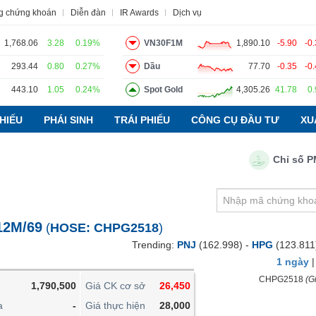
g chứng khoán
Diễn đàn
IR Awards
Dịch vụ
1,768.06
3.28
0.19%
VN30F1M
1,890.10
-5.90
-0
293.44
0.80
0.27%
Dầu
77.70
-0.35
-0
443.10
1.05
0.24%
Spot Gold
4,305.26
41.78
0
o
Tin tức
Báo cáo phân tích
Thuật ngữ
Dịch vụ
HIẾU
PHÁI SINH
TRÁI PHIẾU
CÔNG CỤ ĐẦU TƯ
XU
Chỉ số PMI ng
VIETSTOCKFINANCE
VĨ MÔ
NGÀNH
12M/69
(
HOSE:
CHPG2518
)
DOANH NGHIỆP
Trending:
PNJ
(162.998) -
HPG
(123.811
CỔ PHIẾU
1 ngày
PHÁI SINH
CHPG2518
(Gi
1,790,500
Giá CK cơ sở
26,450
TRÁI PHIẾU
a
-
Giá thực hiện
28,000