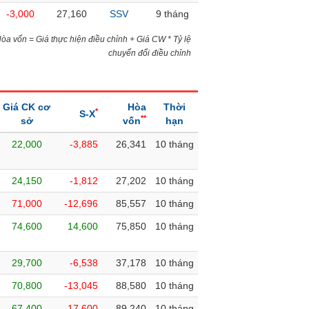
-3,000
27,160
SSV
9 tháng
)Hòa vốn = Giá thực hiện điều chỉnh + Giá CW * Tỷ lệ
chuyển đổi điều chỉnh
Giá CK cơ
Hòa
Thời
*
S-X
**
sở
vốn
hạn
22,000
-3,885
26,341
10 tháng
24,150
-1,812
27,202
10 tháng
71,000
-12,696
85,557
10 tháng
74,600
14,600
75,850
10 tháng
29,700
-6,538
37,178
10 tháng
70,800
-13,045
88,580
10 tháng
67,400
-17,600
89,240
10 tháng