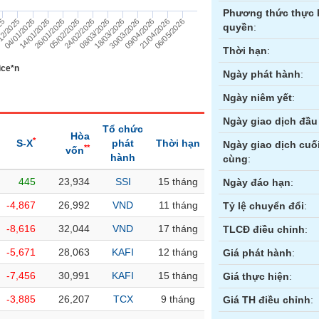
Phương thức thực 
14/01/2026
18/03/2026
12/2025
24/02/2026
21/04/2026
26/01/2026
30/03/2026
04/01/2026
08/03/2026
06/05/2026
25
05/02/2026
09/04/2026
quyền
:
Thời hạn
:
ice*n
Ngày phát hành
:
Ngày niêm yết
:
Ngày giao dịch đầu 
Tổ chức
Hòa
*
S-X
phát
Thời hạn
Ngày giao dịch cuố
**
vốn
hành
cùng
:
445
23,934
SSI
15 tháng
ền
Hợp đồng tương lai
Trái phiếu
Ngày đáo hạn
:
-4,867
26,992
VND
11 tháng
Tỷ lệ chuyển đổi
:
-8,616
32,044
VND
17 tháng
TLCĐ điều chỉnh
:
-5,671
28,063
KAFI
12 tháng
Giá phát hành
:
-7,456
30,991
KAFI
15 tháng
Giá thực hiện
:
-3,885
26,207
TCX
9 tháng
Giá TH điều chỉnh
: