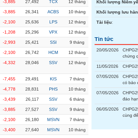
-3,885
27,492
TCX
12 tháng
Khối lượng Niêm yế
-3,885
26,341
ACBS
10 tháng
Khối lượng lưu hà
-2,100
25,636
LPS
12 tháng
Tài liệu
:
-1,208
25,296
VPX
12 tháng
Tin tức
-2,993
25,421
SSI
9 tháng
20/05/2026
CHPG251
-2,100
26,742
HCM
12 tháng
chứng 
-4,332
28,046
SSV
12 tháng
11/05/2026
CHPG25
07/05/2026
CHPG251
-7,455
29,491
KIS
7 tháng
có bảo
-4,778
28,831
PHS
10 tháng
07/05/2026
CHPG25
đáo hạ
-3,439
26,117
SSV
6 tháng
06/05/2026
CHPG251
-3,885
27,527
SSV
9 tháng
cùng để
-2,100
26,180
MSVN
7 tháng
-3,400
27,640
MSVN
10 tháng