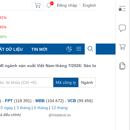
9+
Đăng nhập
English
|
.31%
.45%
.98%
ẤT DỮ LIỆU
TIN MỚI
ành sản xuất Việt Nam tháng 7/2026: Sản lượng, số lượng đơn đặt
Mã công ty
Ngành
) -
FPT
(118.391) -
MBB
(104.672) -
VCB
(99.456)
|
5 ngày
|
3 tháng
|
6 tháng
|
12 tháng
á điều chỉnh)
@Vietstock.vn