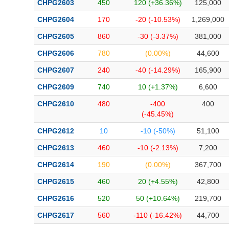
CHPG2603
450
120 (+36.36%)
125,000
Bài viết của tác giả
(-)
CHPG2604
170
-20 (-10.53%)
1,269,000
CHPG2605
860
-30 (-3.37%)
381,000
Báo cáo phân tích
(-)
CHPG2606
780
(0.00%)
44,600
CHPG2607
240
-40 (-14.29%)
165,900
Thuật ngữ
(-)
CHPG2609
740
10 (+1.37%)
6,600
Dịch vụ
(-)
CHPG2610
480
-400
400
(-45.45%)
Đào tạo
CHPG2612
10
-10 (-50%)
51,100
Sách tài chính
CHPG2613
460
-10 (-2.13%)
7,200
Công cụ đầu tư
CHPG2614
190
(0.00%)
367,700
CHPG2615
460
20 (+4.55%)
42,800
Truyền thông tài chính
CHPG2616
520
50 (+10.64%)
219,700
Dữ liệu tài chính
CHPG2617
560
-110 (-16.42%)
44,700