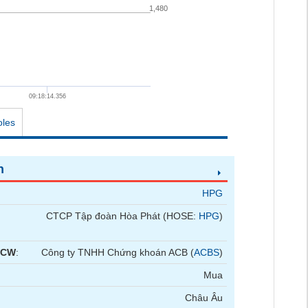
1,480
09:18:14.356
oles
n
HPG
CTCP Tập đoàn Hòa Phát (HOSE:
HPG
)
 CW
:
Công ty TNHH Chứng khoán ACB (
ACBS
)
Mua
Châu Âu