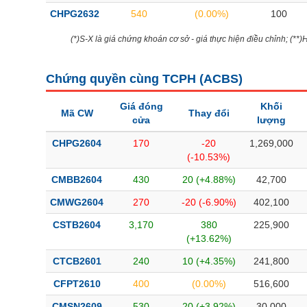
CHPG2632
540
(0.00%)
100
(*)S-X là giá chứng khoán cơ sở - giá thực hiện điều chỉnh; (**
Chứng quyền cùng TCPH (
ACBS
)
Giá đóng
Khối
Mã CW
Thay đổi
cửa
lượng
CHPG2604
170
-20
1,269,000
(-10.53%)
CMBB2604
430
20 (+4.88%)
42,700
CMWG2604
270
-20 (-6.90%)
402,100
CSTB2604
3,170
380
225,900
(+13.62%)
CTCB2601
240
10 (+4.35%)
241,800
CFPT2610
400
(0.00%)
516,600
CMSN2609
530
20 (+3.92%)
30,000