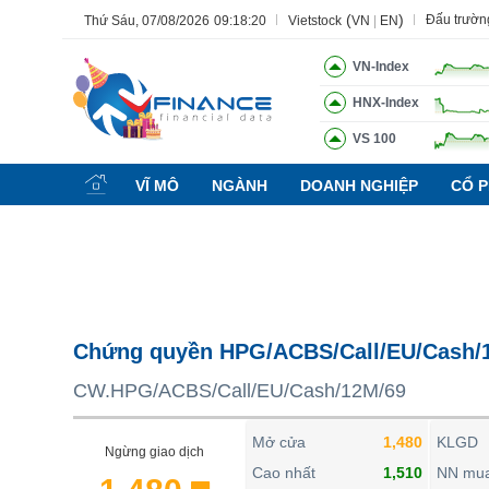
(
)
Đấu trườn
Thứ Sáu, 07/08/2026
09:18:21
Vietstock
VN
|
EN
VN-Index
HNX-Index
VS 100
Tất cả
Tính năng
Ngành
Mã chứng khoán
Lãnh đạ
VĨ MÔ
NGÀNH
DOANH NGHIỆP
CỔ P
Tính năng
(-)
VIETSTOCK
CHỨNG KHOÁN
DOANH NGHIỆP
Chứng quyền HPG/ACBS/Call/EU/Cash/
BẤT ĐỘNG SẢN
CW.HPG/ACBS/Call/EU/Cash/12M/69
TÀI CHÍNH
HÀNG HÓA
Mở cửa
1,480
KLGD
Ngừng giao dịch
KINH TẾ
Cao nhất
1,510
NN mu