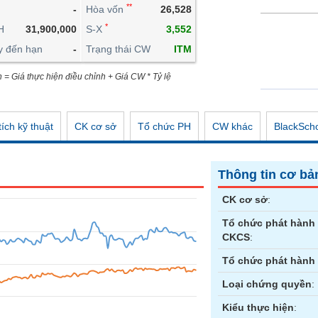
**
-
Hòa vốn
26,528
CÔNG CỤ ĐẦU TƯ
*
H
31,900,000
S-X
3,552
XUẤT DỮ LIỆU
y đến hạn
-
Trạng thái CW
ITM
TIN MỚI
n = Giá thực hiện điều chỉnh + Giá CW * Tỷ lệ
ích kỹ thuật
CK cơ sở
Tổ chức PH
CW khác
BlackSch
Thông tin cơ bả
CK cơ sở
:
Tổ chức phát hành
CKCS
:
Tổ chức phát hành
Loại chứng quyền
:
Kiểu thực hiện
: