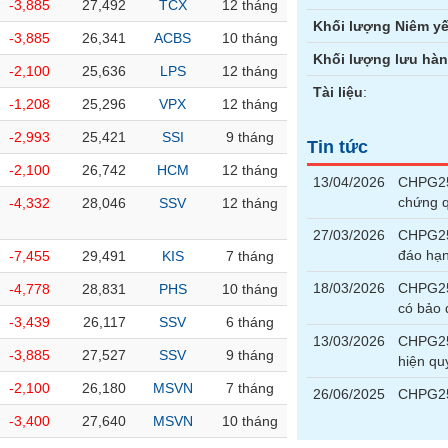
-3,885
27,492
TCX
12 tháng
Khối lượng Niêm yế
-3,885
26,341
ACBS
10 tháng
Khối lượng lưu hà
-2,100
25,636
LPS
12 tháng
Tài liệu
:
-1,208
25,296
VPX
12 tháng
-2,993
25,421
SSI
9 tháng
Tin tức
-2,100
26,742
HCM
12 tháng
13/04/2026
CHPG251
chứng 
-4,332
28,046
SSV
12 tháng
27/03/2026
CHPG25
đáo hạ
-7,455
29,491
KIS
7 tháng
18/03/2026
CHPG251
-4,778
28,831
PHS
10 tháng
có bảo
-3,439
26,117
SSV
6 tháng
13/03/2026
CHPG251
-3,885
27,527
SSV
9 tháng
hiện qu
-2,100
26,180
MSVN
7 tháng
26/06/2025
CHPG25
-3,400
27,640
MSVN
10 tháng