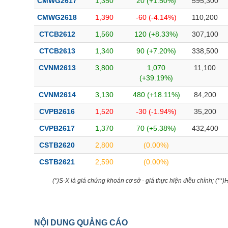
CMWG2617
1,350
20 (+1.50%)
595,300
CMWG2618
1,390
-60 (-4.14%)
110,200
CTCB2612
1,560
120 (+8.33%)
307,100
CTCB2613
1,340
90 (+7.20%)
338,500
CVNM2613
3,800
1,070
11,100
(+39.19%)
CVNM2614
3,130
480 (+18.11%)
84,200
CVPB2616
1,520
-30 (-1.94%)
35,200
CVPB2617
1,370
70 (+5.38%)
432,400
CSTB2620
2,800
(0.00%)
CSTB2621
2,590
(0.00%)
(*)S-X là giá chứng khoán cơ sở - giá thực hiện điều chỉnh; (**