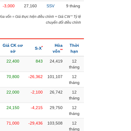
-3,000
27,160
SSV
9 tháng
)Hòa vốn = Giá thực hiện điều chỉnh + Giá CW * Tỷ lệ
chuyển đổi điều chỉnh
Giá CK cơ
Hòa
Thời
*
S-X
**
sở
vốn
hạn
22,400
843
24,419
12
tháng
70,800
-26,362
101,107
12
tháng
22,000
-2,100
26,742
12
tháng
24,150
-4,215
29,750
12
tháng
71,000
-29,436
103,508
12
tháng