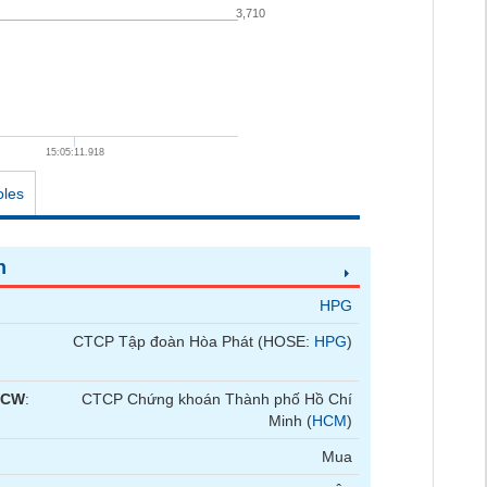
3,710
15:05:11.918
oles
n
HPG
CTCP Tập đoàn Hòa Phát (HOSE:
HPG
)
 CW
:
CTCP Chứng khoán Thành phố Hồ Chí
Minh (
HCM
)
Mua