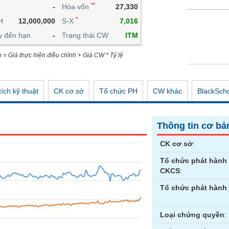
**
-
Hòa vốn
27,330
CÔNG CỤ ĐẦU TƯ
*
H
12,000,000
S-X
7,016
XUẤT DỮ LIỆU
y đến hạn
-
Trạng thái CW
ITM
TIN MỚI
n = Giá thực hiện điều chỉnh + Giá CW * Tỷ lệ
ích kỹ thuật
CK cơ sở
Tổ chức PH
CW khác
BlackSch
Thông tin cơ bả
CK cơ sở
:
Tổ chức phát hành
CKCS
:
Tổ chức phát hành
Loại chứng quyền
: