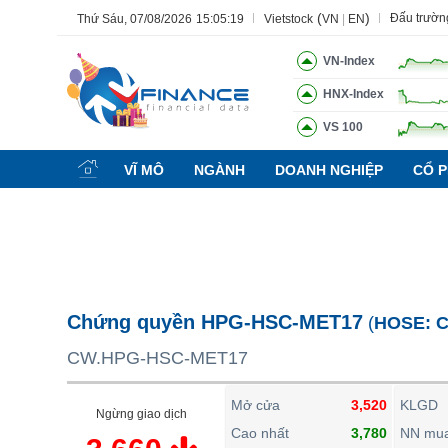
(
)
Đấu trườn
Thứ Sáu, 07/08/2026
15:05:20
Vietstock
VN
|
EN
VN-Index
HNX-Index
VS 100
Tất cả
Tính năng
Ngành
Mã chứng khoán
Lãnh đạ
VĨ MÔ
NGÀNH
DOANH NGHIỆP
CỔ P
Tính năng
(-)
VIETSTOCK
CHỨNG KHOÁN
DOANH NGHIỆP
Chứng quyền HPG-HSC-MET17
(
HOSE:
C
BẤT ĐỘNG SẢN
CW.HPG-HSC-MET17
TÀI CHÍNH
HÀNG HÓA
Mở cửa
3,520
KLGD
Ngừng giao dịch
KINH TẾ
Cao nhất
3,780
NN mu