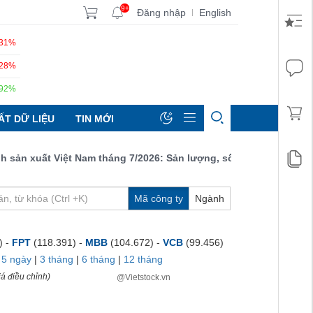
9+
Đăng nhập
English
|
.31%
.28%
.92%
ẤT DỮ LIỆU
TIN MỚI
 xuất Việt Nam tháng 7/2026: Sản lượng, số lượng đơn đặt hàng 
Mã công ty
Ngành
) -
FPT
(118.391) -
MBB
(104.672) -
VCB
(99.456)
|
5 ngày
|
3 tháng
|
6 tháng
|
12 tháng
á điều chỉnh)
@Vietstock.vn