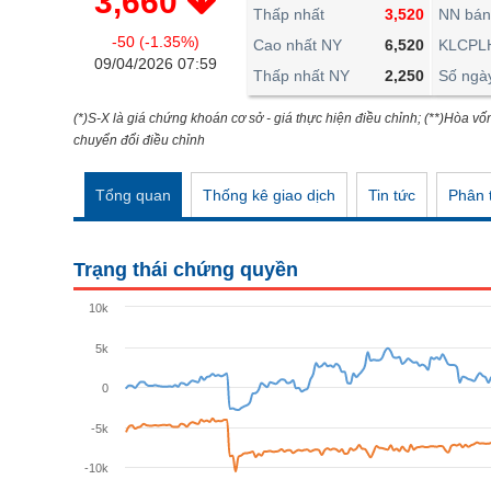
3,660
THẾ GIỚI
Thấp nhất
3,520
NN bán
-50 (-1.35%)
ĐÔNG DƯƠNG
Cao nhất NY
6,520
KLCPL
09/04/2026 07:59
Thấp nhất NY
2,250
Số ngà
TÀI CHÍNH CÁ NHÂN
PHÂN TÍCH
(*)S-X là giá chứng khoán cơ sở - giá thực hiện điều chỉnh; (**)Hòa vố
chuyển đổi điều chỉnh
Ngành
(-)
Tổng quan
Thống kê giao dịch
Tin tức
Phân t
VS-SECTOR
NĂNG LƯỢNG
Trạng thái chứng quyền
NGUYÊN VẬT LIỆU
10k
CÔNG NGHIỆP
5k
TIÊU DÙNG KHÔNG THIẾT YẾU
0
TIÊU DÙNG THIẾT YẾU
-5k
CHĂM SÓC SỨC KHỎE
-10k