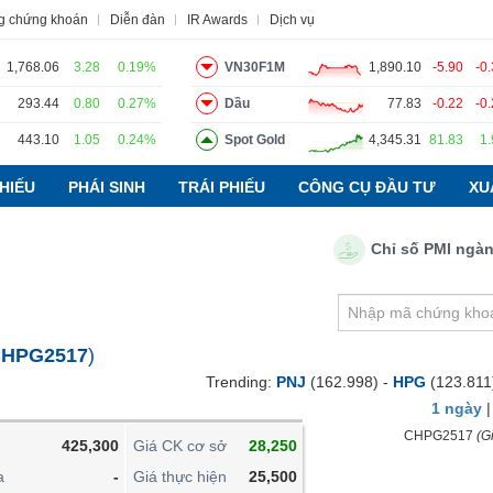
g chứng khoán
Diễn đàn
IR Awards
Dịch vụ
1,768.06
3.28
0.19%
VN30F1M
1,890.10
-5.90
-0
293.44
0.80
0.27%
Dầu
77.83
-0.22
-0
443.10
1.05
0.24%
Spot Gold
4,345.31
81.83
1
o
Tin tức
Báo cáo phân tích
Thuật ngữ
Dịch vụ
HIẾU
PHÁI SINH
TRÁI PHIẾU
CÔNG CỤ ĐẦU TƯ
XU
Chỉ số PMI ngành sản
VIETSTOCKFINANCE
VĨ MÔ
NGÀNH
HPG2517
)
DOANH NGHIỆP
Trending:
PNJ
(162.998) -
HPG
(123.811
CỔ PHIẾU
1 ngày
PHÁI SINH
CHPG2517
(Gi
425,300
Giá CK cơ sở
28,250
TRÁI PHIẾU
a
-
Giá thực hiện
25,500