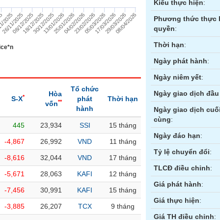
Kiểu thực hiện
:
30/12/2025
08/04/2026
26/11/2025
05/03/2026
25/01/2026
18/12/2025
29/03/2026
1/2025
23/02/2026
13/01/2026
08/12/2025
17/03/2026
25
04/02/2026
Phương thức thực 
quyền
:
Thời hạn
:
ice*n
Ngày phát hành
:
Ngày niêm yết
:
Tổ chức
Ngày giao dịch đầu 
Hòa
*
S-X
phát
Thời hạn
**
vốn
hành
Ngày giao dịch cuố
cùng
:
445
23,934
SSI
15 tháng
ền
Hợp đồng tương lai
Trái phiếu
Ngày đáo hạn
:
-4,867
26,992
VND
11 tháng
Tỷ lệ chuyển đổi
:
-8,616
32,044
VND
17 tháng
TLCĐ điều chỉnh
:
-5,671
28,063
KAFI
12 tháng
Giá phát hành
:
-7,456
30,991
KAFI
15 tháng
Giá thực hiện
:
-3,885
26,207
TCX
9 tháng
Giá TH điều chỉnh
: