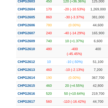
CHPG2603
450
120 (+36.36%)
125,000
Bài viết của tác giả
(-)
CHPG2604
170
-20 (-10.53%)
1,269,000
CHPG2605
860
-30 (-3.37%)
381,000
Báo cáo phân tích
(-)
CHPG2606
780
(0.00%)
44,600
CHPG2607
240
-40 (-14.29%)
165,900
Thuật ngữ
(-)
CHPG2609
740
10 (+1.37%)
6,600
Dịch vụ
(-)
CHPG2610
480
-400
400
(-45.45%)
Đào tạo
CHPG2612
10
-10 (-50%)
51,100
Sách tài chính
CHPG2613
460
-10 (-2.13%)
7,200
Công cụ đầu tư
CHPG2614
190
(0.00%)
367,700
CHPG2615
460
20 (+4.55%)
42,800
Truyền thông tài chính
CHPG2616
520
50 (+10.64%)
219,700
Dữ liệu tài chính
CHPG2617
560
-110 (-16.42%)
44,700