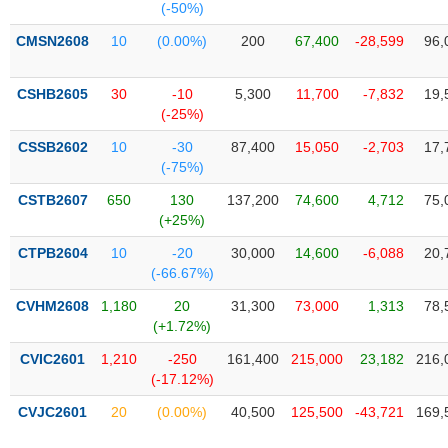
VỤ
(-50%)
TRUYỀN
CMSN2608
10
(0.00%)
200
67,400
-28,599
96,
THÔNG
CSHB2605
30
-10
5,300
11,700
-7,832
19,
(-25%)
CSSB2602
10
-30
87,400
15,050
-2,703
17,
TIỆN
(-75%)
ÍCH
CSTB2607
650
130
137,200
74,600
4,712
75,
(+25%)
CTPB2604
10
-20
30,000
14,600
-6,088
20,
BẤT
(-66.67%)
ĐỘNG
CVHM2608
1,180
20
31,300
73,000
1,313
78,
SẢN
(+1.72%)
CVIC2601
1,210
-250
161,400
215,000
23,182
216,
Mã
(-17.12%)
chứng
khoán
(-)
CVJC2601
20
(0.00%)
40,500
125,500
-43,721
169,