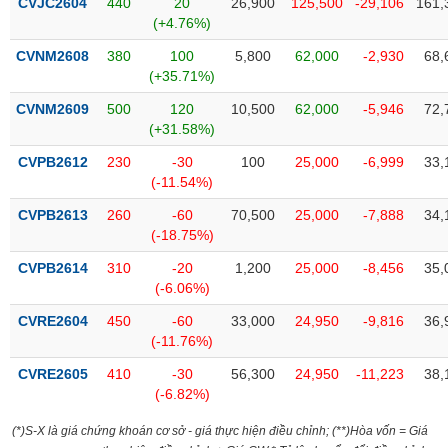
CVJC2604
440
20
26,900
125,500
-29,106
161,
(+4.76%)
CVNM2608
380
100
5,800
62,000
-2,930
68,
(+35.71%)
CVNM2609
500
120
10,500
62,000
-5,946
72,
(+31.58%)
CVPB2612
230
-30
100
25,000
-6,999
33,
(-11.54%)
CVPB2613
260
-60
70,500
25,000
-7,888
34,
(-18.75%)
CVPB2614
310
-20
1,200
25,000
-8,456
35,
(-6.06%)
CVRE2604
450
-60
33,000
24,950
-9,816
36,
(-11.76%)
CVRE2605
410
-30
56,300
24,950
-11,223
38,
(-6.82%)
(*)S-X là giá chứng khoán cơ sở - giá thực hiện điều chỉnh; (**)Hòa vốn = Giá