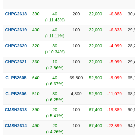
phân
tích
(-)
CHPG2618
390
40
200
22,000
-6,888
30,
(+11.43%)
CHPG2619
400
40
100
22,000
-6,333
29,
Thuật
(+11.11%)
ngữ
(-)
CHPG2620
320
30
100
22,000
-4,999
28,
(+10.34%)
Dịch
CHPG2621
360
10
100
22,000
-5,999
29,
vụ
(+2.86%)
(-)
CLPB2605
640
40
69,800
52,900
-9,099
65,
(+6.67%)
Đào
CLPB2606
510
30
4,300
52,900
-11,079
68,
tạo
(+6.25%)
CMSN2613
390
20
100
67,400
-19,389
90,
(+5.41%)
Sách
CMSN2614
490
20
100
67,400
-22,599
94,
tài
(+4.26%)