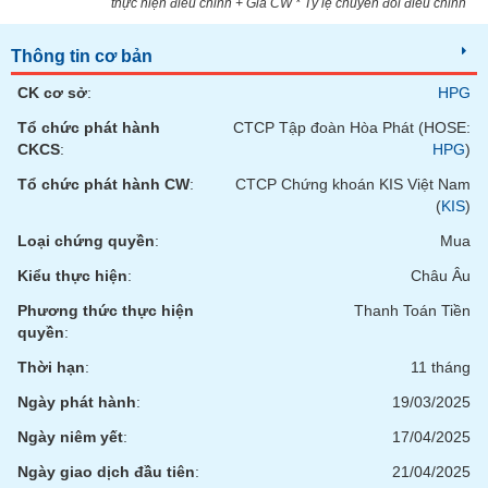
thực hiện điều chỉnh + Giá CW * Tỷ lệ chuyển đổi điều chỉnh
Thông tin cơ bản
CK cơ sở
:
HPG
Tổ chức phát hành
CTCP Tập đoàn Hòa Phát (HOSE:
CKCS
:
HPG
)
Tổ chức phát hành CW
:
CTCP Chứng khoán KIS Việt Nam
(
KIS
)
Loại chứng quyền
:
Mua
Kiểu thực hiện
:
Châu Âu
Phương thức thực hiện
Thanh Toán Tiền
quyền
:
Thời hạn
:
11 tháng
Ngày phát hành
:
19/03/2025
Ngày niêm yết
:
17/04/2025
Ngày giao dịch đầu tiên
:
21/04/2025