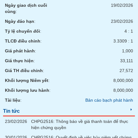
Ngày giao dịch cuối
19/02/2026
cùng
:
Ngày đáo hạn
:
23/02/2026
Tỷ lệ chuyển đổi
:
4 : 1
TLCĐ điều chỉnh
:
3.3309 : 1
Giá phát hành
:
1,000
Giá thực hiện
:
33,111
Giá TH điều chỉnh
:
27,572
Khối lượng Niêm yết
:
8,000,000
Khối lượng lưu hành
:
8,000,000
Tài liệu
:
Bản cáo bạch phát hành
Tin tức
23/02/2026
CHPG2516: Thông báo về giá thanh toán để thực
hiện chứng quyền
30/01/2026
CHPG2516: Quyết định về việc hủy niêm yết chứng