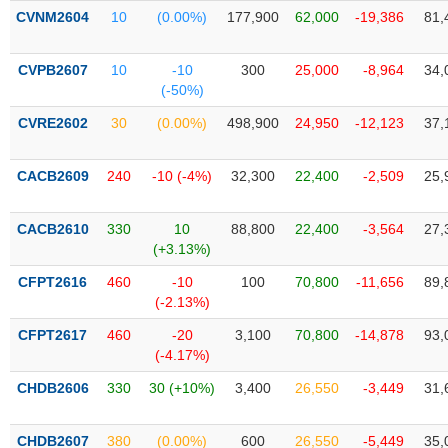
Tất cả
Cổ phiếu
Chỉ số
Chứng chỉ quỹ
Chứng q
CVNM2604
10
(0.00%)
177,900
62,000
-19,386
81,
Lãnh
CVPB2607
10
-10
300
25,000
-8,964
34,
đạo
(-)
(-50%)
CVRE2602
30
(0.00%)
498,900
24,950
-12,123
37,
Tất cả
Người nội bộ
Người liên quan
Cổ đông lớn
CACB2609
240
-10 (-4%)
32,300
22,400
-2,509
25,
Tin
tức
(-)
CACB2610
330
10
88,800
22,400
-3,564
27,
(+3.13%)
Bài
CFPT2616
460
-10
100
70,800
-11,656
89,
viết
(-2.13%)
của
tác
CFPT2617
460
-20
3,100
70,800
-14,878
93,
giả
(-4.17%)
(-)
CHDB2606
330
30 (+10%)
3,400
26,550
-3,449
31,
Báo
cáo
CHDB2607
380
(0.00%)
600
26,550
-5,449
35,