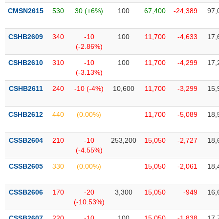
chính
CMSN2615
530
30 (+6%)
100
67,400
-24,389
97,
CSHB2609
340
-10
100
11,700
-4,633
17,
(-2.86%)
Công
cụ
CSHB2610
310
-10
100
11,700
-4,299
17,
đầu
(-3.13%)
tư
CSHB2611
240
-10 (-4%)
10,600
11,700
-3,299
15,
CSHB2612
440
(0.00%)
11,700
-5,089
18,
Truyền
thông
CSSB2604
210
-10
253,200
15,050
-2,727
18,
tài
(-4.55%)
chính
CSSB2605
330
(0.00%)
15,050
-2,061
18,
CSSB2606
170
-20
3,300
15,050
-949
16,
Dữ
(-10.53%)
liệu
CSSB2607
220
-10
100
15,050
-1,838
17,