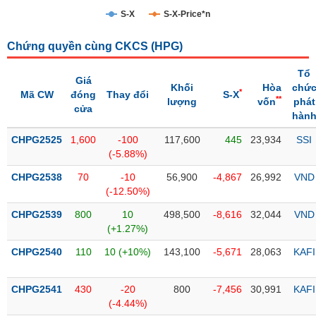
S-X
S-X-Price*n
Trạng
thái
NGÀNH
Chứng quyền cùng CKCS (
HPG
)
cổ
phiếu
Tổ
Giá
Khối
Hòa
chứ
*
Mã CW
đóng
Thay đổi
S-X
Quy
**
lượng
vốn
phát
cửa
DOANH
mô
hàn
NGHIỆP
thị
CHPG2525
trường
1,600
-100
117,600
445
23,934
SSI
(-5.88%)
Niêm
CỔ
CHPG2538
yết
70
-10
56,900
-4,867
26,992
VND
PHIẾU
(-12.50%)
Niêm
CHPG2539
yết
800
10
498,500
-8,616
32,044
VND
(+1.27%)
mới
PHÁI
CHPG2540
Niêm
110
10 (+10%)
143,100
-5,671
28,063
KAFI
SINH
yết
bổ
CHPG2541
430
-20
800
-7,456
30,991
KAFI
sung
TRÁI
(-4.44%)