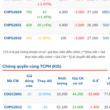
SÓC
(-1.01%)
SỨC
KHỎE
CHPG2629
700
10
4,000
-3,000
27,100
MBS
(+1.45%)
CHPG2631
420
20 (+5%)
4,900
-2,500
26,180
SSV
TÀI
CHPG2632
540
(0.00%)
100
-3,000
27,160
SSV
CHÍNH
(*)S-X là giá chứng khoán cơ sở - giá thực hiện điều chỉnh; (**)Hòa vốn = Giá
thực hiện điều chỉnh + Giá CW * Tỷ lệ chuyển đổi điều chỉnh
CÔNG
Chứng quyền cùng TCPH (
KIS
)
NGHỆ
Giá
THÔNG
Khối
Giá CK
*
Mã CW
đóng
Thay đổi
S-X
TIN
lượng
cơ sở
v
cửa
CDGC2601
10
(0.00%)
10,200
44,200
-32,668
77,
DỊCH
CHPG2612
10
-10
51,100
22,000
-7,455
29,