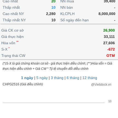
khoản
Cao nhất
20
NN mua
39,400
lai
dịch
lỗ
Phân
Vĩ
Thấp nhất
Thống
10
NN bán
-
Định
tích
mô
BẤT
Chứng
IR
Giao
kê
Chứng
Cao nhất NY
2,280
KLCPLH
8,000,000
giá
kỹ
ĐỘNG
quyền
Awards
dịch
giao
quyền
Thấp nhất NY
10
Số ngày đến hạn
-
thuật
SẢN
Nước
nội
dịch
Trái
ngoài
Tổng
bộ
Bảng
Giá CK cơ sở
phiếu
26,900
Tin
quan
giá
Đào
doanh
Giá thực hiện
33,111
Tự
Niên
tức
TÀI
trực
tạo
nghiệp
**
doanh
Hòa vốn
Thống
27,606
giám
CHÍNH
tuyến
kê
*
S-X
-672
Top
Tài
giao
Bộ
Trạng thái CW
OTM
cổ
liệu
dịch
Dịch
lọc
phiếu
cổ
(*)S-X là giá chứng khoán cơ sở - giá thực hiện điều chỉnh; (**)Hòa vốn = Giá
HÀNG
vụ
cổ
Định
đông
thực hiện điều chỉnh + Giá CW * Tỷ lệ chuyển đổi điều chỉnh
HÓA
Bản
phiếu
giá
đồ
1 ngày
|
5 ngày
|
3 tháng
|
6 tháng
|
12 tháng
So
ngành
CHPG2516
(Giá điều chỉnh)
@Vietstock.vn
sánh
KINH
cổ
Thống
TẾ
phiếu
kê
10
giao
Báo
dịch
cáo
THẾ
phân
GIỚI