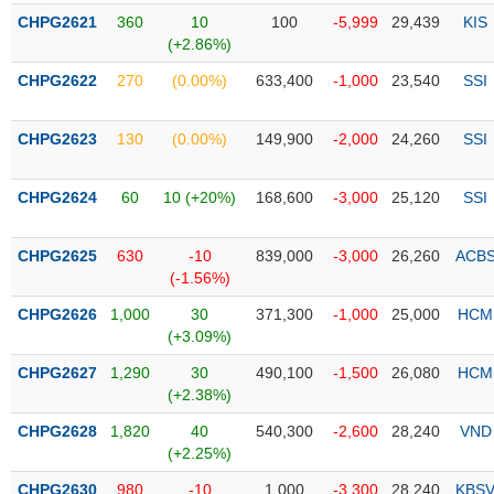
liệu
CHPG2621
360
10
100
-5,999
29,439
KIS
(+2.86%)
Tâm
CHPG2622
270
(0.00%)
633,400
-1,000
23,540
SSI
lý
TIÊU
thị
DÙNG
trường
KHÔNG
CHPG2623
130
(0.00%)
149,900
-2,000
24,260
SSI
THIẾT
YẾU
CHPG2624
60
10 (+20%)
168,600
-3,000
25,120
SSI
CHPG2625
630
-10
839,000
-3,000
26,260
ACB
(-1.56%)
TIÊU
CHPG2626
1,000
30
371,300
-1,000
25,000
HCM
DÙNG
(+3.09%)
THIẾT
YẾU
CHPG2627
1,290
30
490,100
-1,500
26,080
HCM
(+2.38%)
CHPG2628
1,820
40
540,300
-2,600
28,240
VND
(+2.25%)
CHĂM
CHPG2630
980
-10
1,000
-3,300
28,240
KBS