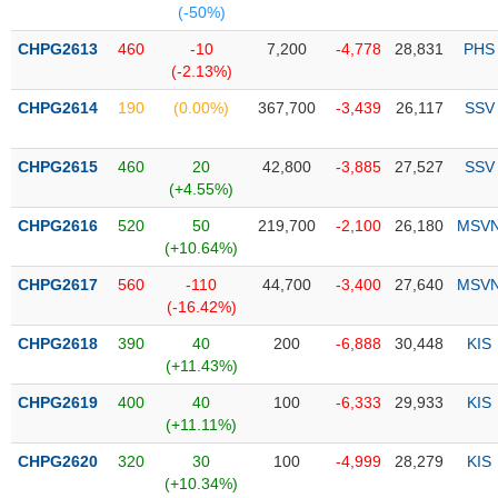
Tổng
VS-
(-50%)
quan
SECTOR
CHPG2613
460
-10
7,200
-4,778
28,831
PHS
Giao
(-2.13%)
dịch
CHPG2614
190
(0.00%)
367,700
-3,439
26,117
SSV
Tài
chính
NĂNG
CHPG2615
460
20
42,800
-3,885
27,527
SSV
Phân
LƯỢNG
(+4.55%)
tích
kỹ
CHPG2616
520
50
219,700
-2,100
26,180
MSV
thuật
(+10.64%)
Hồ
CHPG2617
560
-110
44,700
-3,400
27,640
MSV
NGUYÊN
sơ
(-16.42%)
VẬT
doanh
LIỆU
CHPG2618
390
40
200
-6,888
30,448
KIS
nghiệp
(+11.43%)
Tin
CHPG2619
400
40
100
-6,333
29,933
KIS
tức
(+11.11%)
sự
CÔNG
kiện
CHPG2620
320
30
100
-4,999
28,279
KIS
NGHIỆP
(+10.34%)
Tài