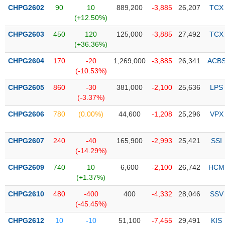
PHIẾU
Hủy
CHPG2602
90
10
889,200
-3,885
26,207
TCX
niêm
(+12.50%)
yết
CHPG2603
450
120
125,000
-3,885
27,492
TCX
Theo
(+36.36%)
CÔNG
dõi
CỤ
đặc
CHPG2604
170
-20
1,269,000
-3,885
26,341
ACB
ĐẦU
biệt
(-10.53%)
TƯ
Không
CHPG2605
860
-30
381,000
-2,100
25,636
LPS
được
(-3.37%)
ký
XUẤT
CHPG2606
780
(0.00%)
44,600
-1,208
25,296
VPX
quỹ
DỮ
LIỆU
Danh
CHPG2607
240
-40
165,900
-2,993
25,421
SSI
mục
(-14.29%)
ETF
CHPG2609
740
10
6,600
-2,100
26,742
HCM
TIN
Cổ
(+1.37%)
MỚI
phiếu
CHPG2610
480
-400
400
-4,332
28,046
SSV
chi
Ngành
(-45.45%)
tiết
(-)
CHPG2612
10
-10
51,100
-7,455
29,491
KIS