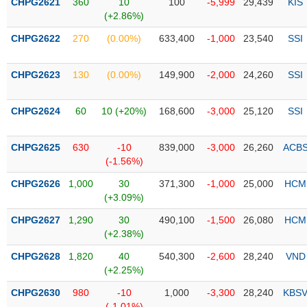
CHPG2621
360
10
100
-5,999
29,439
KIS
liệu
(+2.86%)
CHPG2622
Tâm
270
(0.00%)
633,400
-1,000
23,540
SSI
lý
TIÊU
thị
DÙNG
CHPG2623
130
(0.00%)
149,900
-2,000
24,260
SSI
trường
KHÔNG
THIẾT
CHPG2624
60
10 (+20%)
168,600
-3,000
25,120
SSI
YẾU
CHPG2625
630
-10
839,000
-3,000
26,260
ACB
(-1.56%)
TIÊU
CHPG2626
1,000
30
371,300
-1,000
25,000
HCM
(+3.09%)
DÙNG
THIẾT
CHPG2627
1,290
30
490,100
-1,500
26,080
HCM
YẾU
(+2.38%)
CHPG2628
1,820
40
540,300
-2,600
28,240
VND
(+2.25%)
CHPG2630
980
-10
1,000
-3,300
28,240
KBS
CHĂM
(-1.01%)