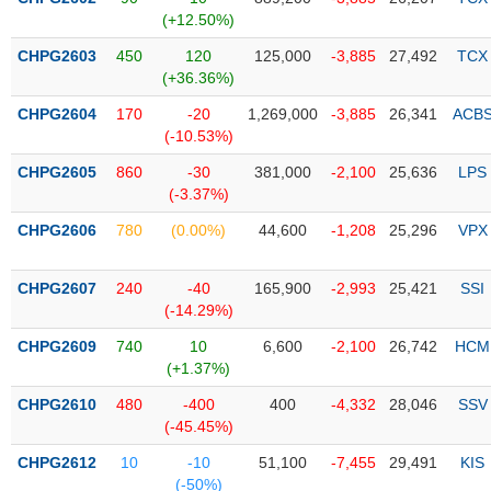
PHIẾU
Hủy
(+12.50%)
niêm
yết
CHPG2603
450
120
125,000
-3,885
27,492
TCX
(+36.36%)
Theo
CÔNG
dõi
CHPG2604
170
-20
1,269,000
-3,885
26,341
ACB
CỤ
đặc
(-10.53%)
ĐẦU
biệt
TƯ
CHPG2605
860
-30
381,000
-2,100
25,636
LPS
Không
(-3.37%)
được
CHPG2606
780
(0.00%)
44,600
-1,208
25,296
VPX
ký
XUẤT
quỹ
DỮ
LIỆU
CHPG2607
240
-40
165,900
-2,993
25,421
SSI
Danh
(-14.29%)
mục
ETF
CHPG2609
740
10
6,600
-2,100
26,742
HCM
TIN
(+1.37%)
Cổ
MỚI
CHPG2610
phiếu
480
-400
400
-4,332
28,046
SSV
(-45.45%)
chi
Ngành
tiết
(-)
CHPG2612
10
-10
51,100
-7,455
29,491
KIS
(-50%)