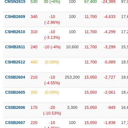
chính
CMSN2615
530
30 (+6%)
100
67,400
-24,389
97,
CSHB2609
340
-10
100
11,700
-4,633
17,
(-2.86%)
Công
CSHB2610
310
-10
100
11,700
-4,299
17,
cụ
(-3.13%)
đầu
tư
CSHB2611
240
-10 (-4%)
10,600
11,700
-3,299
15,
CSHB2612
440
(0.00%)
11,700
-5,089
18,
Truyền
CSSB2604
210
-10
253,200
15,050
-2,727
18,
thông
(-4.55%)
tài
chính
CSSB2605
330
(0.00%)
15,050
-2,061
18,
CSSB2606
170
-20
3,300
15,050
-949
16,
(-10.53%)
Dữ
CSSB2607
220
-10
100
15,050
-1,838
17,
liệu