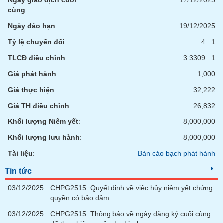
Ngày giao dịch cuối
17/12/2025
cùng
:
Ngày đáo hạn
:
19/12/2025
Tỷ lệ chuyển đổi
:
4 : 1
TLCĐ điều chỉnh
:
3.3309 : 1
Giá phát hành
:
1,000
Giá thực hiện
:
32,222
Giá TH điều chỉnh
:
26,832
Khối lượng Niêm yết
:
8,000,000
Khối lượng lưu hành
:
8,000,000
Tài liệu
:
Bản cáo bạch phát hành
Tin tức
03/12/2025
CHPG2515: Quyết định về việc hủy niêm yết chứng
quyền có bảo đảm
03/12/2025
CHPG2515: Thông báo về ngày đăng ký cuối cùng