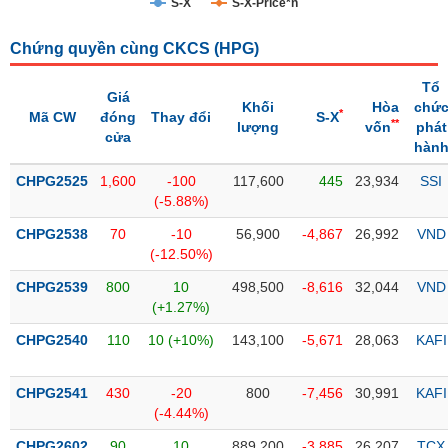
S-X
S-X-Price*n
Trạng
Chứng quyền cùng CKCS (
HPG
)
thái
NGÀNH
cổ
Tổ
phiếu
Giá
Khối
Hòa
chứ
*
Mã CW
đóng
Thay đổi
S-X
**
lượng
vốn
phát
Quy
cửa
hàn
DOANH
mô
NGHIỆP
thị
CHPG2525
1,600
-100
117,600
445
23,934
SSI
trường
(-5.88%)
Niêm
CHPG2538
70
-10
56,900
-4,867
26,992
VND
CỔ
yết
(-12.50%)
PHIẾU
Niêm
CHPG2539
800
10
498,500
-8,616
32,044
VND
yết
(+1.27%)
mới
PHÁI
CHPG2540
110
10 (+10%)
143,100
-5,671
28,063
KAFI
Niêm
SINH
yết
CHPG2541
430
-20
800
-7,456
30,991
KAFI
bổ
(-4.44%)
sung
TRÁI
CHPG2602
90
10
889,200
-3,885
26,207
TCX