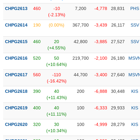
Tổng
VS-
quan
CHPG2613
460
-10
7,200
-4,778
28,831
PHS
SECTOR
(-2.13%)
Giao
dịch
CHPG2614
190
(0.00%)
367,700
-3,439
26,117
SSV
Tài
chính
CHPG2615
460
20
42,800
-3,885
27,527
SSV
NĂNG
(+4.55%)
Phân
LƯỢNG
tích
CHPG2616
520
50
219,700
-2,100
26,180
MSV
kỹ
(+10.64%)
thuật
CHPG2617
560
-110
44,700
-3,400
27,640
MSV
Hồ
(-16.42%)
NGUYÊN
sơ
VẬT
CHPG2618
390
40
200
-6,888
30,448
KIS
doanh
LIỆU
(+11.43%)
nghiệp
CHPG2619
400
40
100
-6,333
29,933
KIS
Tin
(+11.11%)
tức
sự
CHPG2620
320
30
100
-4,999
28,279
KIS
CÔNG
kiện
(+10.34%)
NGHIỆP
Tài