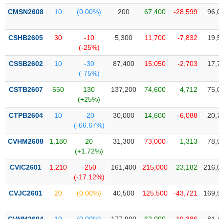
VỤ
CMSN2608
10
(0.00%)
200
67,400
-28,599
96,
TRUYỀN
THÔNG
CSHB2605
30
-10
5,300
11,700
-7,832
19,
(-25%)
CSSB2602
10
-30
87,400
15,050
-2,703
17,
TIỆN
(-75%)
ÍCH
CSTB2607
650
130
137,200
74,600
4,712
75,
(+25%)
CTPB2604
10
-20
30,000
14,600
-6,088
20,
(-66.67%)
BẤT
CVHM2608
1,180
20
31,300
73,000
1,313
78,
ĐỘNG
(+1.72%)
SẢN
CVIC2601
1,210
-250
161,400
215,000
23,182
216,
(-17.12%)
Mã
chứng
CVJC2601
20
(0.00%)
40,500
125,500
-43,721
169,
khoán
(-)