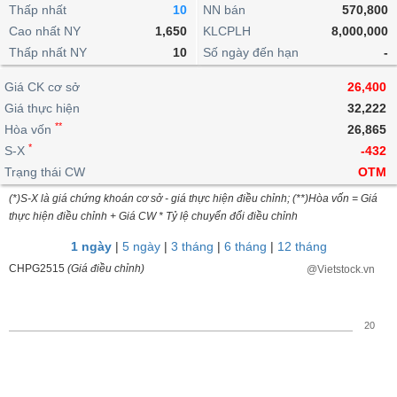
khoản
lai
Thấp nhất
10
NN bán
570,800
dịch
lỗ
Phân
Vĩ
Thống
Định
Cao nhất NY
1,650
KLCPLH
8,000,000
tích
mô
BẤT
Chứng
IR
Giao
kê
Chứng
giá
Thấp nhất NY
kỹ
10
Số ngày đến hạn
-
ĐỘNG
quyền
Awards
dịch
giao
quyền
thuật
SẢN
Nước
nội
dịch
Trái
Giá CK cơ sở
26,400
ngoài
Tổng
bộ
Bảng
phiếu
Giá thực hiện
32,222
Tin
quan
giá
Đào
doanh
Tự
**
Niên
tức
Hòa vốn
26,865
TÀI
trực
tạo
nghiệp
doanh
Thống
giám
*
S-X
-432
CHÍNH
tuyến
kê
Top
Trạng thái CW
OTM
Tài
giao
Bộ
cổ
liệu
(*)S-X là giá chứng khoán cơ sở - giá thực hiện điều chỉnh; (**)Hòa vốn = Giá
dịch
Dịch
lọc
phiếu
cổ
HÀNG
thực hiện điều chỉnh + Giá CW * Tỷ lệ chuyển đổi điều chỉnh
vụ
cổ
Định
đông
HÓA
Bản
phiếu
1 ngày
|
5 ngày
|
3 tháng
|
6 tháng
|
12 tháng
giá
đồ
So
CHPG2515
(Giá điều chỉnh)
@Vietstock.vn
ngành
sánh
KINH
cổ
Thống
TẾ
phiếu
kê
20
giao
Báo
dịch
cáo
THẾ
phân
GIỚI