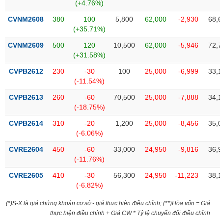
(+4.76%)
CVNM2608
380
100
5,800
62,000
-2,930
68,
(+35.71%)
CVNM2609
500
120
10,500
62,000
-5,946
72,
(+31.58%)
CVPB2612
230
-30
100
25,000
-6,999
33,
(-11.54%)
CVPB2613
260
-60
70,500
25,000
-7,888
34,
(-18.75%)
CVPB2614
310
-20
1,200
25,000
-8,456
35,
(-6.06%)
CVRE2604
450
-60
33,000
24,950
-9,816
36,
(-11.76%)
CVRE2605
410
-30
56,300
24,950
-11,223
38,
(-6.82%)
(*)S-X là giá chứng khoán cơ sở - giá thực hiện điều chỉnh; (**)Hòa vốn = Giá
thực hiện điều chỉnh + Giá CW * Tỷ lệ chuyển đổi điều chỉnh