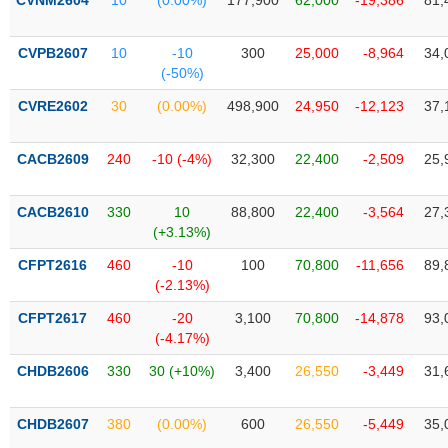
CVNM2604
10
(0.00%)
177,900
62,000
-19,386
81,
Tất cả
Cổ phiếu
Chỉ số
Chứng chỉ quỹ
Chứng q
CVPB2607
10
-10
300
25,000
-8,964
34,
Lãnh
(-50%)
đạo
(-)
CVRE2602
30
(0.00%)
498,900
24,950
-12,123
37,
Tất cả
Người nội bộ
Người liên quan
Cổ đông lớn
CACB2609
240
-10 (-4%)
32,300
22,400
-2,509
25,
Tin
tức
CACB2610
330
10
88,800
22,400
-3,564
27,
(-)
(+3.13%)
CFPT2616
460
-10
100
70,800
-11,656
89,
Bài
(-2.13%)
viết
của
CFPT2617
460
-20
3,100
70,800
-14,878
93,
tác
(-4.17%)
giả
(-)
CHDB2606
330
30 (+10%)
3,400
26,550
-3,449
31,
Báo
CHDB2607
380
(0.00%)
600
26,550
-5,449
35,
cáo