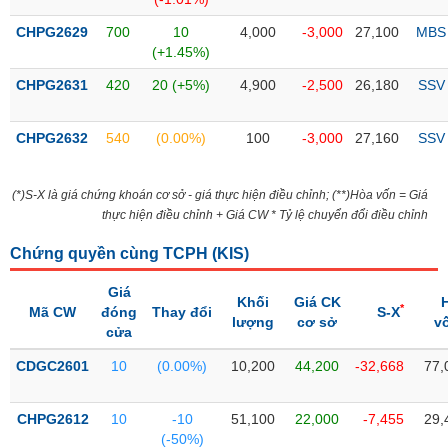
SÓC
SỨC
CHPG2629
700
10
4,000
-3,000
27,100
MBS
KHỎE
(+1.45%)
CHPG2631
420
20 (+5%)
4,900
-2,500
26,180
SSV
CHPG2632
540
(0.00%)
100
-3,000
27,160
SSV
TÀI
CHÍNH
(*)S-X là giá chứng khoán cơ sở - giá thực hiện điều chỉnh; (**)Hòa vốn = Giá
thực hiện điều chỉnh + Giá CW * Tỷ lệ chuyển đổi điều chỉnh
Chứng quyền cùng TCPH (
KIS
)
CÔNG
NGHỆ
Giá
Khối
Giá CK
*
Mã CW
THÔNG
đóng
Thay đổi
S-X
lượng
cơ sở
v
cửa
TIN
CDGC2601
10
(0.00%)
10,200
44,200
-32,668
77,
CHPG2612
10
-10
51,100
22,000
-7,455
29,
DỊCH
(-50%)