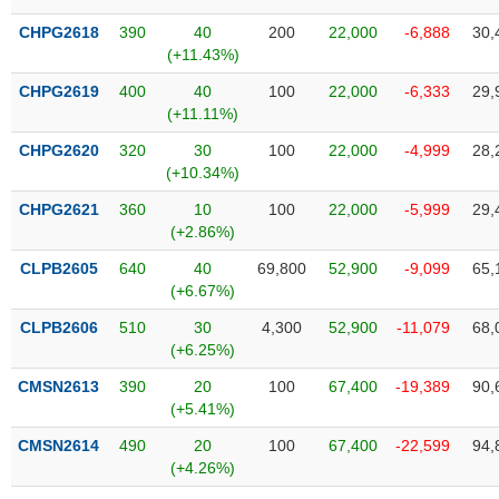
phân
tích
CHPG2618
390
40
200
22,000
-6,888
30,
(-)
(+11.43%)
CHPG2619
400
40
100
22,000
-6,333
29,
(+11.11%)
Thuật
ngữ
(-)
CHPG2620
320
30
100
22,000
-4,999
28,
(+10.34%)
CHPG2621
360
10
100
22,000
-5,999
29,
Dịch
(+2.86%)
vụ
(-)
CLPB2605
640
40
69,800
52,900
-9,099
65,
(+6.67%)
CLPB2606
510
30
4,300
52,900
-11,079
68,
Đào
(+6.25%)
tạo
CMSN2613
390
20
100
67,400
-19,389
90,
(+5.41%)
CMSN2614
490
20
100
67,400
-22,599
94,
Sách
(+4.26%)
tài