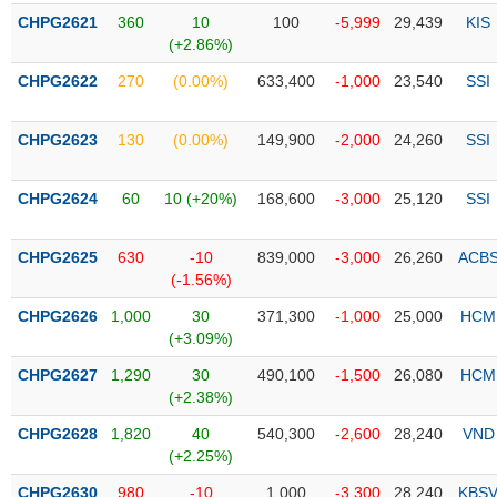
liệu
CHPG2621
360
10
100
-5,999
29,439
KIS
(+2.86%)
Tâm
CHPG2622
270
(0.00%)
633,400
-1,000
23,540
SSI
lý
TIÊU
thị
DÙNG
trường
KHÔNG
CHPG2623
130
(0.00%)
149,900
-2,000
24,260
SSI
THIẾT
YẾU
CHPG2624
60
10 (+20%)
168,600
-3,000
25,120
SSI
CHPG2625
630
-10
839,000
-3,000
26,260
ACB
(-1.56%)
TIÊU
CHPG2626
1,000
30
371,300
-1,000
25,000
HCM
DÙNG
(+3.09%)
THIẾT
YẾU
CHPG2627
1,290
30
490,100
-1,500
26,080
HCM
(+2.38%)
CHPG2628
1,820
40
540,300
-2,600
28,240
VND
(+2.25%)
CHĂM
CHPG2630
980
-10
1,000
-3,300
28,240
KBS