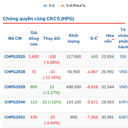
S-X
S-X-Price*n
Trạng
thái
NGÀNH
Chứng quyền cùng CKCS (
HPG
)
cổ
phiếu
Tổ
Giá
Khối
Hòa
chứ
*
Mã CW
đóng
Thay đổi
S-X
Quy
**
lượng
vốn
phát
cửa
DOANH
mô
hàn
NGHIỆP
thị
CHPG2525
trường
1,600
-100
117,600
445
23,934
SSI
(-5.88%)
Niêm
CỔ
CHPG2538
yết
70
-10
56,900
-4,867
26,992
VND
PHIẾU
(-12.50%)
Niêm
CHPG2539
yết
800
10
498,500
-8,616
32,044
VND
(+1.27%)
mới
PHÁI
CHPG2540
Niêm
110
10 (+10%)
143,100
-5,671
28,063
KAFI
SINH
yết
bổ
CHPG2541
430
-20
800
-7,456
30,991
KAFI
sung
TRÁI
(-4.44%)