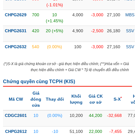
SÓC
(-1.01%)
SỨC
KHỎE
CHPG2629
700
10
4,000
-3,000
27,100
MBS
(+1.45%)
CHPG2631
420
20 (+5%)
4,900
-2,500
26,180
SSV
TÀI
CHPG2632
540
(0.00%)
100
-3,000
27,160
SSV
CHÍNH
(*)S-X là giá chứng khoán cơ sở - giá thực hiện điều chỉnh; (**)Hòa vốn = Giá
thực hiện điều chỉnh + Giá CW * Tỷ lệ chuyển đổi điều chỉnh
CÔNG
Chứng quyền cùng TCPH (
KIS
)
NGHỆ
Giá
THÔNG
Khối
Giá CK
*
Mã CW
đóng
Thay đổi
S-X
TIN
lượng
cơ sở
v
cửa
CDGC2601
10
(0.00%)
10,200
44,200
-32,668
77,
DỊCH
CHPG2612
10
-10
51,100
22,000
-7,455
29,