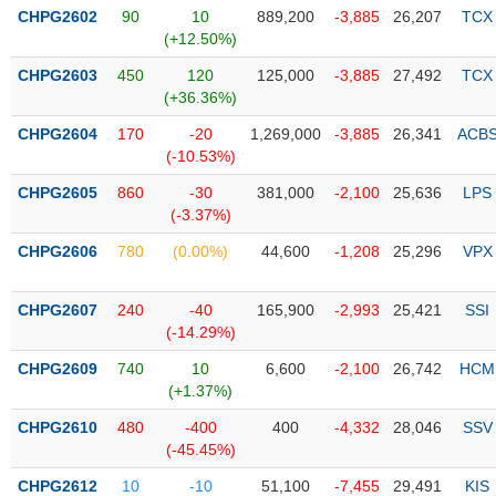
PHIẾU
Hủy
CHPG2602
90
10
889,200
-3,885
26,207
TCX
niêm
(+12.50%)
yết
CHPG2603
450
120
125,000
-3,885
27,492
TCX
Theo
(+36.36%)
CÔNG
dõi
CỤ
đặc
CHPG2604
170
-20
1,269,000
-3,885
26,341
ACB
ĐẦU
biệt
(-10.53%)
TƯ
Không
CHPG2605
860
-30
381,000
-2,100
25,636
LPS
được
(-3.37%)
ký
XUẤT
CHPG2606
780
(0.00%)
44,600
-1,208
25,296
VPX
quỹ
DỮ
LIỆU
Danh
CHPG2607
240
-40
165,900
-2,993
25,421
SSI
mục
(-14.29%)
ETF
CHPG2609
740
10
6,600
-2,100
26,742
HCM
TIN
Cổ
(+1.37%)
MỚI
phiếu
CHPG2610
480
-400
400
-4,332
28,046
SSV
chi
Ngành
(-45.45%)
tiết
(-)
CHPG2612
10
-10
51,100
-7,455
29,491
KIS