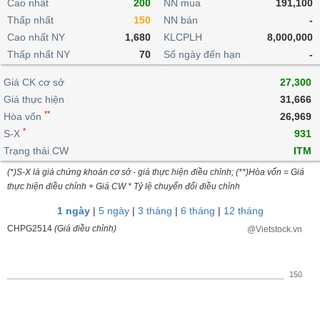
khoản
Cao nhất
200
NN mua
191,100
lai
dịch
lỗ
Phân
Vĩ
Thấp nhất
Thống
150
NN bán
-
Định
tích
mô
BẤT
Chứng
IR
Giao
kê
Chứng
Cao nhất NY
1,680
KLCPLH
8,000,000
giá
kỹ
ĐỘNG
quyền
Awards
dịch
giao
quyền
Thấp nhất NY
70
Số ngày đến hạn
-
thuật
SẢN
Nước
nội
dịch
Trái
ngoài
Tổng
bộ
Bảng
Giá CK cơ sở
phiếu
27,300
Tin
quan
giá
Đào
doanh
Giá thực hiện
31,666
Tự
Niên
tức
TÀI
trực
tạo
nghiệp
**
doanh
Hòa vốn
Thống
26,969
giám
CHÍNH
tuyến
kê
*
S-X
931
Top
Tài
giao
Bộ
Trạng thái CW
ITM
cổ
liệu
dịch
Dịch
lọc
phiếu
cổ
(*)S-X là giá chứng khoán cơ sở - giá thực hiện điều chỉnh; (**)Hòa vốn = Giá
HÀNG
vụ
cổ
Định
đông
thực hiện điều chỉnh + Giá CW * Tỷ lệ chuyển đổi điều chỉnh
HÓA
Bản
phiếu
giá
đồ
1 ngày
|
5 ngày
|
3 tháng
|
6 tháng
|
12 tháng
So
ngành
CHPG2514
(Giá điều chỉnh)
@Vietstock.vn
sánh
KINH
cổ
Thống
TẾ
phiếu
kê
150
giao
Báo
dịch
cáo
THẾ
phân
GIỚI