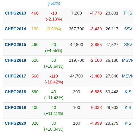
Tổng
VS-
(-50%)
quan
SECTOR
CHPG2613
460
-10
7,200
-4,778
28,831
PHS
Giao
(-2.13%)
dịch
CHPG2614
190
(0.00%)
367,700
-3,439
26,117
SSV
Tài
chính
NĂNG
CHPG2615
460
20
42,800
-3,885
27,527
SSV
Phân
LƯỢNG
(+4.55%)
tích
kỹ
CHPG2616
520
50
219,700
-2,100
26,180
MSV
thuật
(+10.64%)
Hồ
CHPG2617
560
-110
44,700
-3,400
27,640
MSV
NGUYÊN
sơ
(-16.42%)
VẬT
doanh
LIỆU
CHPG2618
390
40
200
-6,888
30,448
KIS
nghiệp
(+11.43%)
Tin
CHPG2619
400
40
100
-6,333
29,933
KIS
tức
(+11.11%)
sự
CÔNG
kiện
CHPG2620
320
30
100
-4,999
28,279
KIS
NGHIỆP
(+10.34%)
Tài