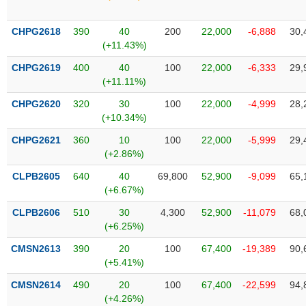
phân
tích
(-)
CHPG2618
390
40
200
22,000
-6,888
30,
(+11.43%)
CHPG2619
400
40
100
22,000
-6,333
29,
Thuật
(+11.11%)
ngữ
(-)
CHPG2620
320
30
100
22,000
-4,999
28,
(+10.34%)
Dịch
CHPG2621
360
10
100
22,000
-5,999
29,
vụ
(+2.86%)
(-)
CLPB2605
640
40
69,800
52,900
-9,099
65,
(+6.67%)
Đào
CLPB2606
510
30
4,300
52,900
-11,079
68,
tạo
(+6.25%)
CMSN2613
390
20
100
67,400
-19,389
90,
(+5.41%)
Sách
CMSN2614
490
20
100
67,400
-22,599
94,
tài
(+4.26%)