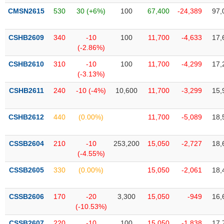
chính
CMSN2615
530
30 (+6%)
100
67,400
-24,389
97,
CSHB2609
340
-10
100
11,700
-4,633
17,
(-2.86%)
Công
cụ
CSHB2610
310
-10
100
11,700
-4,299
17,
đầu
(-3.13%)
tư
CSHB2611
240
-10 (-4%)
10,600
11,700
-3,299
15,
CSHB2612
440
(0.00%)
11,700
-5,089
18,
Truyền
thông
CSSB2604
210
-10
253,200
15,050
-2,727
18,
tài
(-4.55%)
chính
CSSB2605
330
(0.00%)
15,050
-2,061
18,
CSSB2606
170
-20
3,300
15,050
-949
16,
Dữ
(-10.53%)
liệu
CSSB2607
220
-10
100
15,050
-1,838
17,