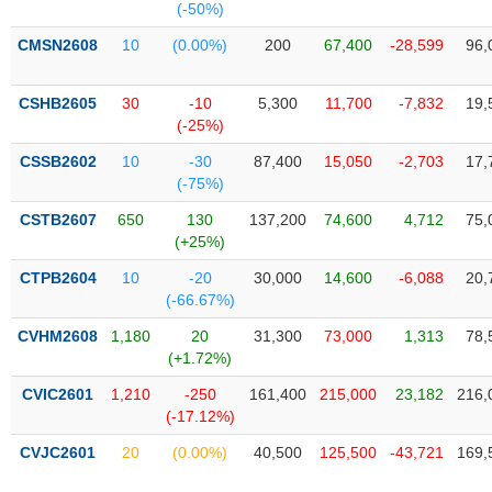
VỤ
(-50%)
TRUYỀN
CMSN2608
10
(0.00%)
200
67,400
-28,599
96,
THÔNG
CSHB2605
30
-10
5,300
11,700
-7,832
19,
(-25%)
CSSB2602
10
-30
87,400
15,050
-2,703
17,
TIỆN
(-75%)
ÍCH
CSTB2607
650
130
137,200
74,600
4,712
75,
(+25%)
CTPB2604
10
-20
30,000
14,600
-6,088
20,
BẤT
(-66.67%)
ĐỘNG
CVHM2608
1,180
20
31,300
73,000
1,313
78,
SẢN
(+1.72%)
CVIC2601
1,210
-250
161,400
215,000
23,182
216,
Mã
(-17.12%)
chứng
khoán
(-)
CVJC2601
20
(0.00%)
40,500
125,500
-43,721
169,