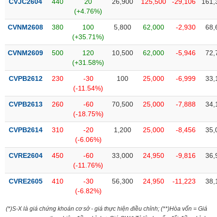
CVJC2604
440
20
26,900
125,500
-29,106
161,
(+4.76%)
CVNM2608
380
100
5,800
62,000
-2,930
68,
(+35.71%)
CVNM2609
500
120
10,500
62,000
-5,946
72,
(+31.58%)
CVPB2612
230
-30
100
25,000
-6,999
33,
(-11.54%)
CVPB2613
260
-60
70,500
25,000
-7,888
34,
(-18.75%)
CVPB2614
310
-20
1,200
25,000
-8,456
35,
(-6.06%)
CVRE2604
450
-60
33,000
24,950
-9,816
36,
(-11.76%)
CVRE2605
410
-30
56,300
24,950
-11,223
38,
(-6.82%)
(*)S-X là giá chứng khoán cơ sở - giá thực hiện điều chỉnh; (**)Hòa vốn = Giá