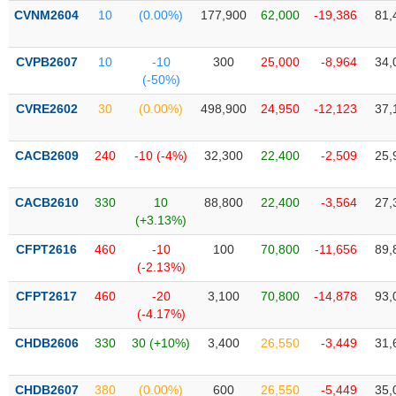
Tất cả
Cổ phiếu
Chỉ số
Chứng chỉ quỹ
Chứng q
CVNM2604
10
(0.00%)
177,900
62,000
-19,386
81,
Lãnh
CVPB2607
10
-10
300
25,000
-8,964
34,
đạo
(-)
(-50%)
CVRE2602
30
(0.00%)
498,900
24,950
-12,123
37,
Tất cả
Người nội bộ
Người liên quan
Cổ đông lớn
CACB2609
240
-10 (-4%)
32,300
22,400
-2,509
25,
Tin
tức
(-)
CACB2610
330
10
88,800
22,400
-3,564
27,
(+3.13%)
Bài
CFPT2616
460
-10
100
70,800
-11,656
89,
viết
(-2.13%)
của
tác
CFPT2617
460
-20
3,100
70,800
-14,878
93,
giả
(-4.17%)
(-)
CHDB2606
330
30 (+10%)
3,400
26,550
-3,449
31,
Báo
cáo
CHDB2607
380
(0.00%)
600
26,550
-5,449
35,