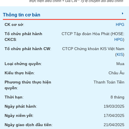
thực hiện điều chỉnh + Giá CW * Tỷ lệ chuyển đổi điều chỉnh
Thông tin cơ bản
CK cơ sở
:
HPG
Tổ chức phát hành
CTCP Tập đoàn Hòa Phát (HOSE:
CKCS
:
HPG
)
Tổ chức phát hành CW
:
CTCP Chứng khoán KIS Việt Nam
(
KIS
)
Loại chứng quyền
:
Mua
Kiểu thực hiện
:
Châu Âu
Phương thức thực hiện
Thanh Toán Tiền
quyền
:
Thời hạn
:
8 tháng
Ngày phát hành
:
19/03/2025
Ngày niêm yết
:
17/04/2025
Ngày giao dịch đầu tiên
:
21/04/2025