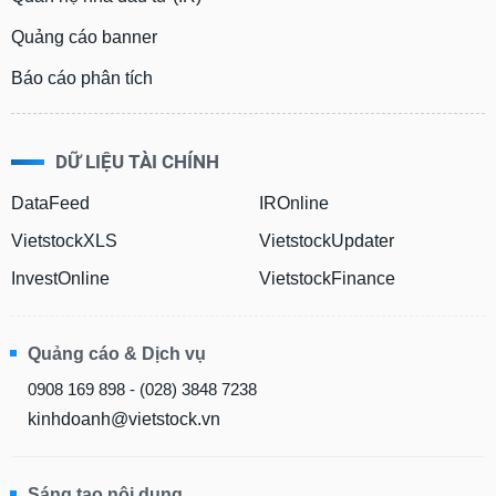
Quảng cáo banner
Báo cáo phân tích
DỮ LIỆU TÀI CHÍNH
DataFeed
IROnline
VietstockXLS
VietstockUpdater
InvestOnline
VietstockFinance
Quảng cáo & Dịch vụ
0908 169 898 - (028) 3848 7238
kinhdoanh@vietstock.vn
Sáng tạo nội dung