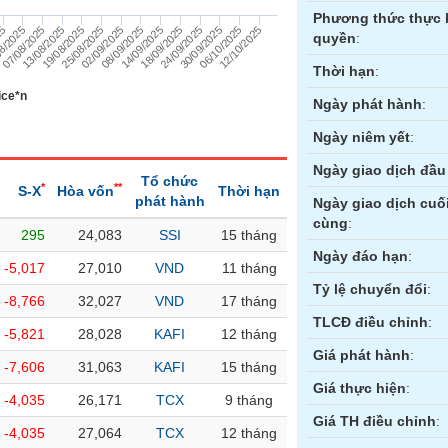
Phương thức thực 
14/09/2025
8/2025
12/10/2025
02/09/2025
30/09/2025
19/08/2025
18/09/2025
07/08/2025
08/09/2025
25
06/10/2025
25/08/2025
24/09/2025
13/08/2025
quyền
:
Thời hạn
:
ice*n
Ngày phát hành
:
Ngày niêm yết
:
Ngày giao dịch đầu 
Tổ chức
*
**
S-X
Hòa vốn
Thời hạn
phát hành
Ngày giao dịch cuố
cùng
:
295
24,083
SSI
15 tháng
ền
Hợp đồng tương lai
Trái phiếu
Ngày đáo hạn
:
-5,017
27,010
VND
11 tháng
Tỷ lệ chuyển đổi
:
-8,766
32,027
VND
17 tháng
TLCĐ điều chỉnh
:
-5,821
28,028
KAFI
12 tháng
Giá phát hành
:
-7,606
31,063
KAFI
15 tháng
Giá thực hiện
:
-4,035
26,171
TCX
9 tháng
Giá TH điều chỉnh
:
-4,035
27,064
TCX
12 tháng