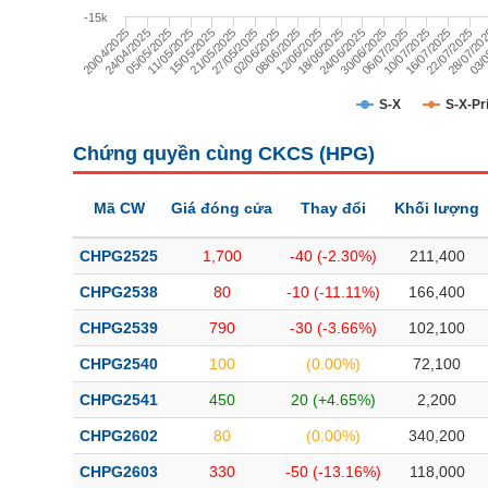
TÀI CHÍNH
-15k
24/04/2025
06/07/2025
27/05/2025
03/0
24/06/2025
15/05/2025
22/07/2025
12/06/2025
05/05/2025
10/07/2025
02/06/2025
20/04/2025
30/06/2025
21/05/2025
28/07/20
18/06/2025
11/05/2025
16/07/2025
08/06/2025
CÔNG NGHỆ THÔNG TIN
DỊCH VỤ TRUYỀN THÔNG
S-X
S-X-Pr
TIỆN ÍCH
Chứng quyền cùng CKCS (
HPG
)
BẤT ĐỘNG SẢN
Mã CW
Giá đóng cửa
Thay đổi
Khối lượng
Mã chứng khoán
(-)
CHPG2525
1,700
-40 (-2.30%)
211,400
Tất cả
Cổ phiếu
Chỉ số
Chứng chỉ quỹ
Chứng quy
CHPG2538
80
-10 (-11.11%)
166,400
CHPG2539
790
-30 (-3.66%)
102,100
Lãnh đạo
(-)
CHPG2540
100
(0.00%)
72,100
Tất cả
Người nội bộ
Người liên quan
Cổ đông lớn
CHPG2541
450
20 (+4.65%)
2,200
CHPG2602
80
(0.00%)
340,200
Tin tức
(-)
CHPG2603
330
-50 (-13.16%)
118,000