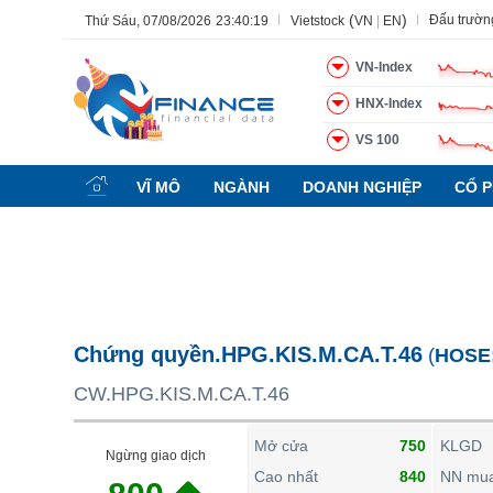
(
)
Đấu trườn
Thứ Sáu, 07/08/2026
23:40:20
Vietstock
VN
|
EN
VN-Index
HNX-Index
VS 100
Tất cả
Tính năng
Ngành
Mã chứng khoán
Lãnh đạ
VĨ MÔ
NGÀNH
DOANH NGHIỆP
CỔ P
Tính năng
(-)
VIETSTOCK
CHỨNG KHOÁN
DOANH NGHIỆP
Chứng quyền.HPG.KIS.M.CA.T.46
(
HOSE
BẤT ĐỘNG SẢN
CW.HPG.KIS.M.CA.T.46
TÀI CHÍNH
HÀNG HÓA
Mở cửa
750
KLGD
Ngừng giao dịch
KINH TẾ
Cao nhất
840
NN mu