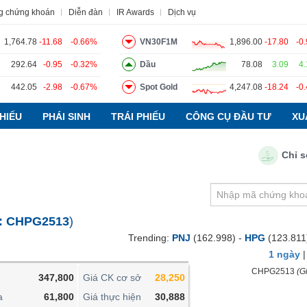
g chứng khoán
Diễn đàn
IR Awards
Dịch vụ
1,764.78
-11.68
-0.66%
VN30F1M
1,896.00
-17.80
-0
292.64
-0.95
-0.32%
Dầu
78.08
3.09
4
442.05
-2.98
-0.67%
Spot Gold
4,247.08
-18.24
-0
o
Tin tức
Báo cáo phân tích
Thuật ngữ
Dịch vụ
HIẾU
PHÁI SINH
TRÁI PHIẾU
CÔNG CỤ ĐẦU TƯ
XU
Chỉ số PMI
VIETSTOCKFINANCE
VĨ MÔ
NGÀNH
:
CHPG2513
)
DOANH NGHIỆP
Trending:
PNJ
(162.998) -
HPG
(123.811
CỔ PHIẾU
1 ngày
PHÁI SINH
CHPG2513
(Gi
347,800
Giá CK cơ sở
28,250
TRÁI PHIẾU
a
61,800
Giá thực hiện
30,888