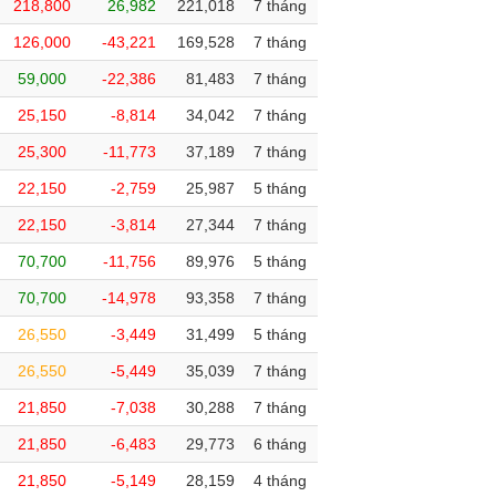
218,800
26,982
221,018
7 tháng
126,000
-43,221
169,528
7 tháng
59,000
-22,386
81,483
7 tháng
25,150
-8,814
34,042
7 tháng
25,300
-11,773
37,189
7 tháng
22,150
-2,759
25,987
5 tháng
22,150
-3,814
27,344
7 tháng
70,700
-11,756
89,976
5 tháng
70,700
-14,978
93,358
7 tháng
26,550
-3,449
31,499
5 tháng
26,550
-5,449
35,039
7 tháng
21,850
-7,038
30,288
7 tháng
21,850
-6,483
29,773
6 tháng
21,850
-5,149
28,159
4 tháng