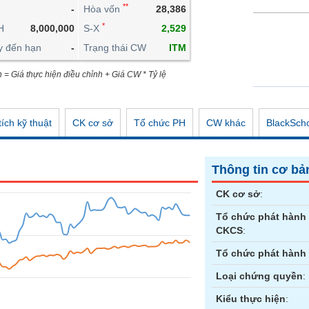
**
-
Hòa vốn
28,386
CÔNG CỤ ĐẦU TƯ
*
H
8,000,000
S-X
2,529
XUẤT DỮ LIỆU
y đến hạn
-
Trạng thái CW
ITM
TIN MỚI
n = Giá thực hiện điều chỉnh + Giá CW * Tỷ lệ
ích kỹ thuật
CK cơ sở
Tổ chức PH
CW khác
BlackSch
Thông tin cơ bả
CK cơ sở
:
Tổ chức phát hành
CKCS
:
Tổ chức phát hành
Loại chứng quyền
:
Kiểu thực hiện
: