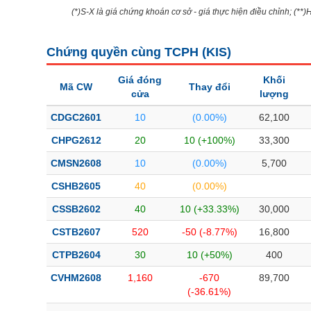
(*)S-X là giá chứng khoán cơ sở - giá thực hiện điều chỉnh; (**
Chứng quyền cùng TCPH (
KIS
)
Giá đóng
Khối
Mã CW
Thay đổi
cửa
lượng
CDGC2601
10
(0.00%)
62,100
CHPG2612
20
10 (+100%)
33,300
CMSN2608
10
(0.00%)
5,700
CSHB2605
40
(0.00%)
CSSB2602
40
10 (+33.33%)
30,000
CSTB2607
520
-50 (-8.77%)
16,800
CTPB2604
30
10 (+50%)
400
CVHM2608
1,160
-670
89,700
(-36.61%)