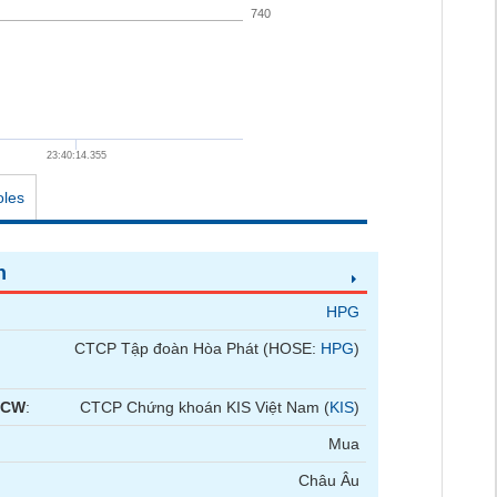
740
23:40:14.355
oles
n
HPG
CTCP Tập đoàn Hòa Phát (HOSE:
HPG
)
 CW
:
CTCP Chứng khoán KIS Việt Nam (
KIS
)
Mua
Châu Âu