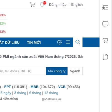
9+
Đăng nhập
English
|
.93%
.12%
.43%
ẤT DỮ LIỆU
TIN MỚI
 ngành sản xuất Việt Nam tháng 7/2026: Sản lượng, số lượng đơn
Mã công ty
Ngành
) -
FPT
(118.391) -
MBB
(104.672) -
VCB
(99.456)
|
5 ngày
|
3 tháng
|
6 tháng
|
12 tháng
á điều chỉnh)
@Vietstock.vn