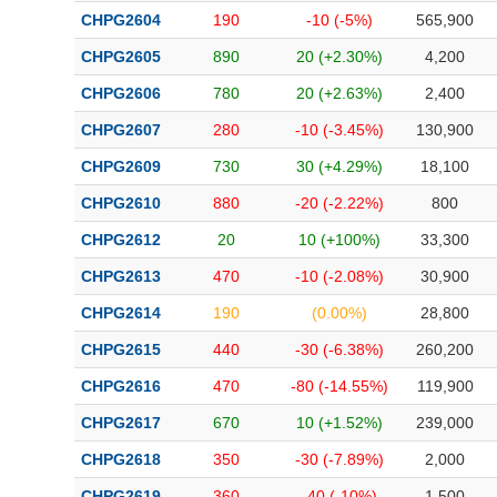
Bài viết của tác giả
(-)
CHPG2604
190
-10 (-5%)
565,900
CHPG2605
890
20 (+2.30%)
4,200
Báo cáo phân tích
(-)
CHPG2606
780
20 (+2.63%)
2,400
CHPG2607
280
-10 (-3.45%)
130,900
Thuật ngữ
(-)
CHPG2609
730
30 (+4.29%)
18,100
CHPG2610
880
-20 (-2.22%)
800
Dịch vụ
(-)
CHPG2612
20
10 (+100%)
33,300
Đào tạo
CHPG2613
470
-10 (-2.08%)
30,900
CHPG2614
190
(0.00%)
28,800
Sách tài chính
CHPG2615
440
-30 (-6.38%)
260,200
Công cụ đầu tư
CHPG2616
470
-80 (-14.55%)
119,900
Truyền thông tài chính
CHPG2617
670
10 (+1.52%)
239,000
Dữ liệu tài chính
CHPG2618
350
-30 (-7.89%)
2,000
CHPG2619
360
-40 (-10%)
1,500