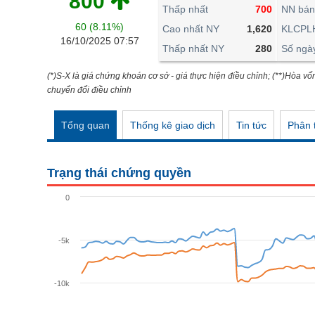
800
THẾ GIỚI
Thấp nhất
700
NN bán
60 (8.11%)
ĐÔNG DƯƠNG
Cao nhất NY
1,620
KLCPL
16/10/2025 07:57
Thấp nhất NY
280
Số ngà
TÀI CHÍNH CÁ NHÂN
PHÂN TÍCH
(*)S-X là giá chứng khoán cơ sở - giá thực hiện điều chỉnh; (**)Hòa vố
chuyển đổi điều chỉnh
Ngành
(-)
Tổng quan
Thống kê giao dịch
Tin tức
Phân t
VS-SECTOR
NĂNG LƯỢNG
Trạng thái chứng quyền
NGUYÊN VẬT LIỆU
0
CÔNG NGHIỆP
TIÊU DÙNG KHÔNG THIẾT YẾU
-5k
TIÊU DÙNG THIẾT YẾU
-10k
CHĂM SÓC SỨC KHỎE