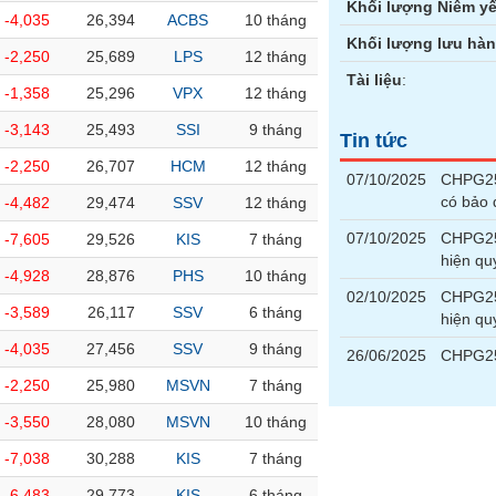
Khối lượng Niêm yế
-4,035
26,394
ACBS
10 tháng
Khối lượng lưu hà
-2,250
25,689
LPS
12 tháng
Tài liệu
:
-1,358
25,296
VPX
12 tháng
-3,143
25,493
SSI
9 tháng
Tin tức
-2,250
26,707
HCM
12 tháng
07/10/2025
CHPG251
có bảo
-4,482
29,474
SSV
12 tháng
07/10/2025
CHPG251
-7,605
29,526
KIS
7 tháng
hiện qu
-4,928
28,876
PHS
10 tháng
02/10/2025
CHPG251
-3,589
26,117
SSV
6 tháng
hiện qu
-4,035
27,456
SSV
9 tháng
26/06/2025
CHPG25
-2,250
25,980
MSVN
7 tháng
-3,550
28,080
MSVN
10 tháng
-7,038
30,288
KIS
7 tháng
-6,483
29,773
KIS
6 tháng