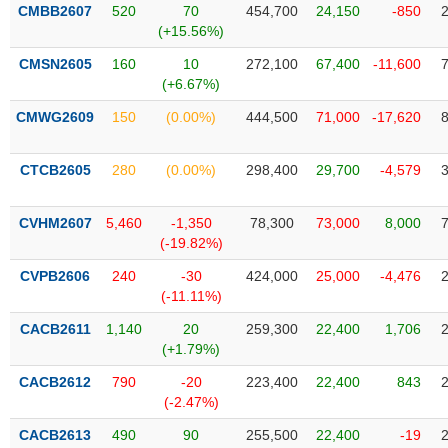
VỤ
CMBB2607
520
70
454,700
24,150
-850
TRUYỀN
(+15.56%)
THÔNG
CMSN2605
160
10
272,100
67,400
-11,600
(+6.67%)
CMWG2609
150
(0.00%)
444,500
71,000
-17,620
TIỆN
CTCB2605
280
(0.00%)
298,400
29,700
-4,579
ÍCH
CVHM2607
5,460
-1,350
78,300
73,000
8,000
(-19.82%)
BẤT
CVPB2606
240
-30
424,000
25,000
-4,476
ĐỘNG
(-11.11%)
SẢN
CACB2611
1,140
20
259,300
22,400
1,706
(+1.79%)
Mã
chứng
CACB2612
790
-20
223,400
22,400
843
khoán
(-2.47%)
(-)
CACB2613
490
90
255,500
22,400
-19