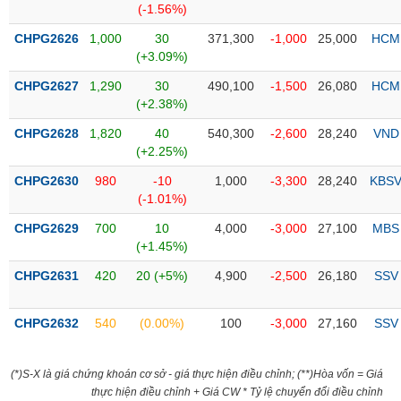
(-1.56%)
liệu
CHPG2626
1,000
30
371,300
-1,000
25,000
HCM
Tâm
(+3.09%)
lý
TIÊU
CHPG2627
1,290
30
490,100
-1,500
26,080
HCM
thị
DÙNG
(+2.38%)
trường
KHÔNG
THIẾT
CHPG2628
1,820
40
540,300
-2,600
28,240
VND
YẾU
(+2.25%)
CHPG2630
980
-10
1,000
-3,300
28,240
KBS
(-1.01%)
CHPG2629
700
10
4,000
-3,000
27,100
MBS
TIÊU
(+1.45%)
DÙNG
CHPG2631
420
20 (+5%)
4,900
-2,500
26,180
SSV
THIẾT
YẾU
CHPG2632
540
(0.00%)
100
-3,000
27,160
SSV
(*)S-X là giá chứng khoán cơ sở - giá thực hiện điều chỉnh; (**)Hòa vốn = Giá
CHĂM
thực hiện điều chỉnh + Giá CW * Tỷ lệ chuyển đổi điều chỉnh