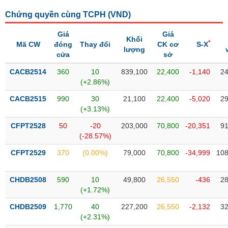
SÓC
SỨC
Chứng quyền cùng TCPH (
VND
)
KHỎE
Giá
Giá
Khối
*
Mã CW
đóng
Thay đổi
CK cơ
S-X
lượng
cửa
sở
CACB2514
360
10
839,100
22,400
-1,140
24
TÀI
(+2.86%)
CHÍNH
CACB2515
990
30
21,100
22,400
-5,020
29
(+3.13%)
CFPT2528
50
-20
203,000
70,800
-20,351
91
(-28.57%)
CÔNG
NGHỆ
CFPT2529
370
(0.00%)
79,000
70,800
-34,999
108
THÔNG
TIN
CHDB2508
590
10
49,800
26,550
-436
28
(+1.72%)
CHDB2509
1,770
40
227,200
26,550
-2,132
32
(+2.31%)
DỊCH