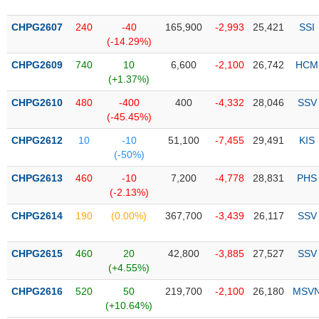
PHIẾU
Hủy
niêm
CHPG2607
240
-40
165,900
-2,993
25,421
SSI
yết
(-14.29%)
Theo
CHPG2609
740
10
6,600
-2,100
26,742
HCM
CÔNG
dõi
(+1.37%)
CỤ
đặc
ĐẦU
biệt
CHPG2610
480
-400
400
-4,332
28,046
SSV
TƯ
(-45.45%)
Không
được
CHPG2612
10
-10
51,100
-7,455
29,491
KIS
ký
(-50%)
XUẤT
quỹ
DỮ
CHPG2613
460
-10
7,200
-4,778
28,831
PHS
LIỆU
Danh
(-2.13%)
mục
CHPG2614
190
(0.00%)
367,700
-3,439
26,117
SSV
ETF
TIN
Cổ
MỚI
CHPG2615
460
20
42,800
-3,885
27,527
SSV
phiếu
(+4.55%)
chi
Ngành
CHPG2616
520
50
219,700
-2,100
26,180
MSV
tiết
(-)
(+10.64%)