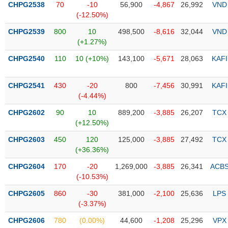
CHPG2538
70
-10
56,900
-4,867
26,992
VND
(-12.50%)
Trạng
thái
CHPG2539
800
10
498,500
-8,616
32,044
VND
NGÀNH
cổ
(+1.27%)
phiếu
CHPG2540
110
10 (+10%)
143,100
-5,671
28,063
KAFI
Quy
DOANH
mô
CHPG2541
430
-20
800
-7,456
30,991
KAFI
NGHIỆP
thị
(-4.44%)
trường
CHPG2602
90
10
889,200
-3,885
26,207
TCX
Niêm
(+12.50%)
CỔ
yết
PHIẾU
CHPG2603
450
120
125,000
-3,885
27,492
TCX
Niêm
(+36.36%)
yết
mới
CHPG2604
170
-20
1,269,000
-3,885
26,341
ACB
PHÁI
(-10.53%)
Niêm
SINH
yết
CHPG2605
860
-30
381,000
-2,100
25,636
LPS
bổ
(-3.37%)
sung
TRÁI
CHPG2606
780
(0.00%)
44,600
-1,208
25,296
VPX