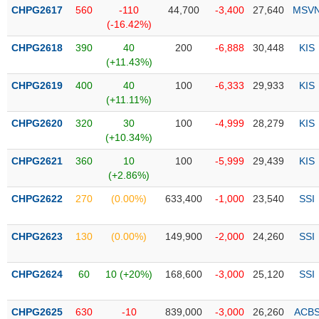
Tổng
VS-
CHPG2617
560
-110
44,700
-3,400
27,640
MSV
quan
SECTOR
(-16.42%)
Giao
CHPG2618
390
40
200
-6,888
30,448
KIS
dịch
(+11.43%)
Tài
CHPG2619
400
40
100
-6,333
29,933
KIS
chính
(+11.11%)
NĂNG
Phân
LƯỢNG
CHPG2620
320
30
100
-4,999
28,279
KIS
tích
(+10.34%)
kỹ
thuật
CHPG2621
360
10
100
-5,999
29,439
KIS
(+2.86%)
Hồ
NGUYÊN
sơ
CHPG2622
270
(0.00%)
633,400
-1,000
23,540
SSI
VẬT
doanh
LIỆU
nghiệp
CHPG2623
130
(0.00%)
149,900
-2,000
24,260
SSI
Tin
tức
CHPG2624
60
10 (+20%)
168,600
-3,000
25,120
SSI
sự
CÔNG
kiện
NGHIỆP
CHPG2625
630
-10
839,000
-3,000
26,260
ACB
Tài