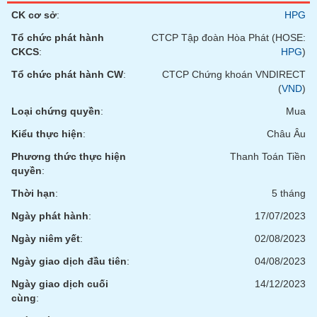
tài
CK cơ sở
:
HPG
chính
Tổ chức phát hành
CTCP Tập đoàn Hòa Phát (HOSE:
CKCS
:
HPG
)
Tổ chức phát hành CW
:
CTCP Chứng khoán VNDIRECT
(
VND
)
Loại chứng quyền
:
Mua
Kiểu thực hiện
:
Châu Âu
Phương thức thực hiện
Thanh Toán Tiền
quyền
:
Thời hạn
:
5 tháng
Ngày phát hành
:
17/07/2023
Ngày niêm yết
:
02/08/2023
Ngày giao dịch đầu tiên
:
04/08/2023
Ngày giao dịch cuối
14/12/2023
cùng
: