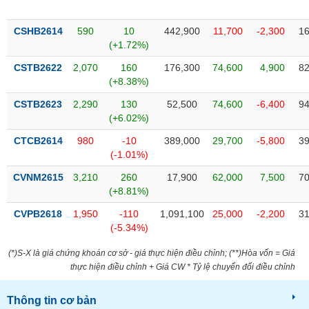
chính
CSHB2614
590
10
442,900
11,700
-2,300
16
(+1.72%)
CSTB2622
2,070
160
176,300
74,600
4,900
82
Công
(+8.38%)
cụ
đầu
CSTB2623
2,290
130
52,500
74,600
-6,400
94
tư
(+6.02%)
CTCB2614
980
-10
389,000
29,700
-5,800
39
(-1.01%)
Truyền
CVNM2615
3,210
260
17,900
62,000
7,500
70
thông
(+8.81%)
tài
CVPB2618
1,950
-110
1,091,100
25,000
-2,200
31
chính
(-5.34%)
(*)S-X là giá chứng khoán cơ sở - giá thực hiện điều chỉnh; (**)Hòa vốn = Giá
thực hiện điều chỉnh + Giá CW * Tỷ lệ chuyển đổi điều chỉnh
Dữ
liệu
Thông tin cơ bản