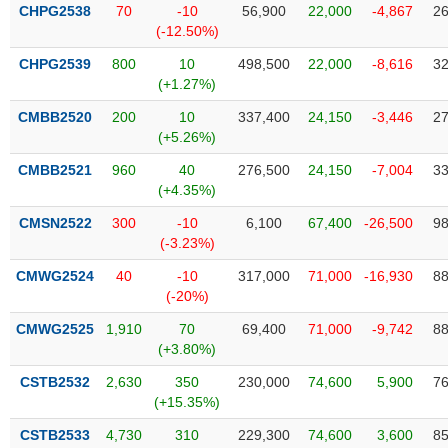
VỤ
CHPG2538
70
-10
56,900
22,000
-4,867
26
TRUYỀN
(-12.50%)
THÔNG
CHPG2539
800
10
498,500
22,000
-8,616
32
(+1.27%)
CMBB2520
200
10
337,400
24,150
-3,446
27
(+5.26%)
TIỆN
CMBB2521
960
40
276,500
24,150
-7,004
33
ÍCH
(+4.35%)
CMSN2522
300
-10
6,100
67,400
-26,500
98
(-3.23%)
BẤT
CMWG2524
40
-10
317,000
71,000
-16,930
88
ĐỘNG
(-20%)
SẢN
CMWG2525
1,910
70
69,400
71,000
-9,742
88
(+3.80%)
Mã
chứng
CSTB2532
2,630
350
230,000
74,600
5,900
76
khoán
(+15.35%)
(-)
CSTB2533
4,730
310
229,300
74,600
3,600
85