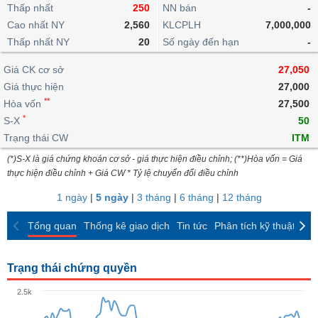
khoản
lai
Thấp nhất
250
NN bán
-
dịch
lỗ
Phân
Vĩ
Thống
Định
Cao nhất NY
2,560
KLCPLH
7,000,000
tích
mô
BẤT
Chứng
IR
Giao
kê
Chứng
giá
Thấp nhất NY
kỹ
20
Số ngày đến hạn
-
ĐỘNG
quyền
Awards
dịch
giao
quyền
thuật
SẢN
Nước
nội
dịch
Trái
Giá CK cơ sở
27,050
ngoài
Tổng
bộ
Bảng
phiếu
Giá thực hiện
27,000
Tin
quan
giá
Đào
doanh
Tự
**
Niên
tức
Hòa vốn
27,500
TÀI
trực
tạo
nghiệp
doanh
Thống
giám
*
S-X
50
CHÍNH
tuyến
kê
Top
Trạng thái CW
ITM
Tài
giao
Bộ
cổ
liệu
(*)S-X là giá chứng khoán cơ sở - giá thực hiện điều chỉnh; (**)Hòa vốn = Giá
dịch
Dịch
lọc
phiếu
cổ
HÀNG
thực hiện điều chỉnh + Giá CW * Tỷ lệ chuyển đổi điều chỉnh
vụ
cổ
Định
đông
HÓA
Bản
phiếu
1 ngày
|
5 ngày
|
3 tháng
|
6 tháng
|
12 tháng
giá
đồ
So
ngành
Tổng quan
Thống kê giao dịch
Tin tức
Phân tích kỹ thuật
CK
sánh
KINH
cổ
Thống
TẾ
phiếu
kê
Trạng thái chứng quyền
giao
Báo
dịch
2.5k
cáo
THẾ
phân
GIỚI