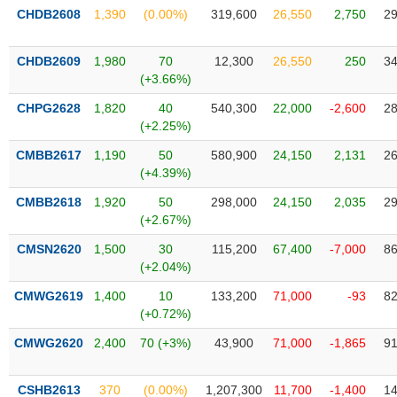
phân
CHDB2608
1,390
(0.00%)
319,600
26,550
2,750
29
tích
(-)
CHDB2609
1,980
70
12,300
26,550
250
34
(+3.66%)
Thuật
ngữ
CHPG2628
1,820
40
540,300
22,000
-2,600
28
(-)
(+2.25%)
CMBB2617
1,190
50
580,900
24,150
2,131
26
(+4.39%)
Dịch
vụ
CMBB2618
1,920
50
298,000
24,150
2,035
29
(-)
(+2.67%)
CMSN2620
1,500
30
115,200
67,400
-7,000
86
Đào
(+2.04%)
tạo
CMWG2619
1,400
10
133,200
71,000
-93
82
(+0.72%)
CMWG2620
2,400
70 (+3%)
43,900
71,000
-1,865
91
Sách
tài
CSHB2613
370
(0.00%)
1,207,300
11,700
-1,400
14