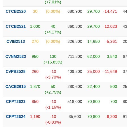
Tất cả
Cổ phiếu
Chỉ số
Chứng chỉ quỹ
Chứng q
(+7.01%)
CTCB2520
30
(0.00%)
680,900
29,700
-14,471
44
Lãnh
đạo
(-)
CTCB2521
1,000
40
860,300
29,700
-12,023
43
(+4.17%)
Tất cả
Người nội bộ
Người liên quan
Cổ đông lớn
CVIB2513
270
(0.00%)
326,800
14,650
-5,261
20
Tin
CVNM2523
950
130
711,800
62,000
3,540
67
tức
(-)
(+15.85%)
CVPB2528
260
-10
409,200
25,000
-11,649
37
(-3.70%)
Bài
viết
CACB2615
1,870
50
280,600
22,400
500
25
của
(+2.75%)
tác
giả
CFPT2623
850
-10
518,000
70,800
700
80
(-)
(-1.16%)
CFPT2624
1,190
-10
35,600
70,800
-6,200
91
Báo
(-0.83%)
cáo