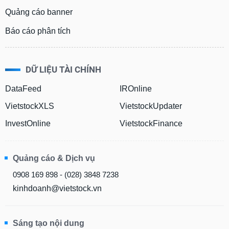
tài
Quảng cáo banner
chính
Báo cáo phân tích
DỮ LIỆU TÀI CHÍNH
DataFeed
IROnline
VietstockXLS
VietstockUpdater
InvestOnline
VietstockFinance
Quảng cáo & Dịch vụ
0908 169 898 - (028) 3848 7238
kinhdoanh@vietstock.vn
Sáng tạo nội dung