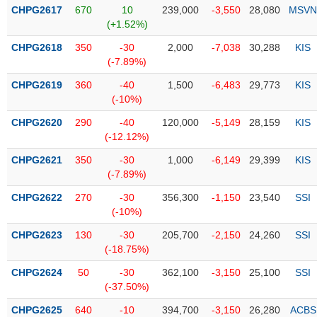
Tổng
VS-
CHPG2617
670
10
239,000
-3,550
28,080
MSVN
quan
SECTOR
(+1.52%)
Giao
CHPG2618
350
-30
2,000
-7,038
30,288
KIS
dịch
(-7.89%)
Tài
CHPG2619
360
-40
1,500
-6,483
29,773
KIS
chính
(-10%)
NĂNG
Phân
LƯỢNG
CHPG2620
290
-40
120,000
-5,149
28,159
KIS
tích
(-12.12%)
kỹ
thuật
CHPG2621
350
-30
1,000
-6,149
29,399
KIS
(-7.89%)
Hồ
NGUYÊN
sơ
CHPG2622
270
-30
356,300
-1,150
23,540
SSI
VẬT
doanh
(-10%)
LIỆU
nghiệp
CHPG2623
130
-30
205,700
-2,150
24,260
SSI
Tin
(-18.75%)
tức
CHPG2624
50
-30
362,100
-3,150
25,100
SSI
sự
(-37.50%)
CÔNG
kiện
NGHIỆP
CHPG2625
640
-10
394,700
-3,150
26,280
ACBS
Tài