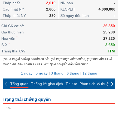
khoản
lai
Thấp nhất
2,010
NN bán
-
dịch
lỗ
Phân
Vĩ
Thống
Định
Cao nhất NY
2,600
KLCPLH
4,000,000
tích
mô
BẤT
Chứng
IR
Giao
kê
Chứng
giá
Thấp nhất NY
kỹ
280
Số ngày đến hạn
-
ĐỘNG
quyền
Awards
dịch
giao
quyền
thuật
SẢN
Nước
nội
dịch
Trái
Giá CK cơ sở
26,850
ngoài
Tổng
bộ
Bảng
phiếu
Giá thực hiện
23,200
Tin
quan
giá
Đào
doanh
Tự
**
Niên
tức
Hòa vốn
27,220
TÀI
trực
tạo
nghiệp
doanh
Thống
giám
*
S-X
3,650
CHÍNH
tuyến
kê
Top
Trạng thái CW
ITM
Tài
giao
Bộ
cổ
liệu
(*)S-X là giá chứng khoán cơ sở - giá thực hiện điều chỉnh; (**)Hòa vốn = Giá
dịch
Dịch
lọc
phiếu
cổ
HÀNG
thực hiện điều chỉnh + Giá CW * Tỷ lệ chuyển đổi điều chỉnh
vụ
cổ
Định
đông
HÓA
Bản
phiếu
1 ngày
|
5 ngày
|
3 tháng
|
6 tháng
|
12 tháng
giá
đồ
So
ngành
Tổng quan
Thống kê giao dịch
Tin tức
Phân tích kỹ thuật
CK
sánh
KINH
cổ
Thống
TẾ
phiếu
kê
Trạng thái chứng quyền
giao
Báo
dịch
10k
cáo
THẾ
phân
GIỚI