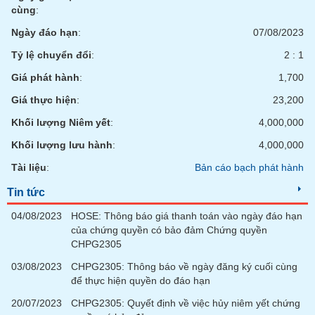
VỤ
cùng
:
TRUYỀN
Ngày đáo hạn
:
07/08/2023
THÔNG
Tỷ lệ chuyển đổi
:
2 : 1
Giá phát hành
:
1,700
Giá thực hiện
:
23,200
TIỆN
ÍCH
Khối lượng Niêm yết
:
4,000,000
Khối lượng lưu hành
:
4,000,000
Tài liệu
:
Bản cáo bạch phát hành
BẤT
Tin tức
ĐỘNG
04/08/2023
HOSE: Thông báo giá thanh toán vào ngày đáo hạn
SẢN
của chứng quyền có bảo đảm Chứng quyền
CHPG2305
Mã
03/08/2023
CHPG2305: Thông báo về ngày đăng ký cuối cùng
chứng
khoán
để thực hiện quyền do đáo hạn
(-)
20/07/2023
CHPG2305: Quyết định về việc hủy niêm yết chứng