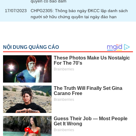
quyền có bảo đảm
Tất cả
Cổ phiếu
Chỉ số
Chứng chỉ quỹ
Chứng q
17/07/2023
CHPG2305: Thông báo ngày ĐKCC lập danh sách
người sở hữu chứng quyền tại ngày đáo hạn
Lãnh
đạo
(-)
Tất cả
Người nội bộ
Người liên quan
Cổ đông lớn
Tin
tức
(-)
Bài
viết
của
tác
giả
(-)
Báo
cáo