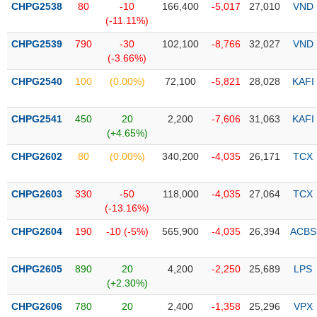
CHPG2538
80
-10
166,400
-5,017
27,010
VND
(-11.11%)
Trạng
thái
CHPG2539
790
-30
102,100
-8,766
32,027
VND
NGÀNH
cổ
(-3.66%)
phiếu
CHPG2540
100
(0.00%)
72,100
-5,821
28,028
KAFI
Quy
DOANH
mô
CHPG2541
450
20
2,200
-7,606
31,063
KAFI
NGHIỆP
thị
(+4.65%)
trường
CHPG2602
80
(0.00%)
340,200
-4,035
26,171
TCX
Niêm
CỔ
yết
PHIẾU
CHPG2603
330
-50
118,000
-4,035
27,064
TCX
Niêm
(-13.16%)
yết
mới
CHPG2604
190
-10 (-5%)
565,900
-4,035
26,394
ACBS
PHÁI
Niêm
SINH
yết
CHPG2605
890
20
4,200
-2,250
25,689
LPS
bổ
(+2.30%)
sung
TRÁI
CHPG2606
780
20
2,400
-1,358
25,296
VPX