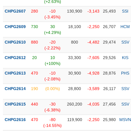
PHIẾU
Hủy
(+2.63%)
niêm
CHPG2607
280
-10
130,900
-3,143
25,493
SSI
yết
(-3.45%)
Theo
CHPG2609
730
30
18,100
-2,250
26,707
HCM
CÔNG
dõi
(+4.29%)
CỤ
đặc
ĐẦU
biệt
CHPG2610
880
-20
800
-4,482
29,474
SSV
TƯ
(-2.22%)
Không
được
CHPG2612
20
10
33,300
-7,605
29,526
KIS
ký
(+100%)
XUẤT
quỹ
DỮ
CHPG2613
470
-10
30,900
-4,928
28,876
PHS
LIỆU
Danh
(-2.08%)
mục
CHPG2614
190
(0.00%)
28,800
-3,589
26,117
SSV
ETF
TIN
Cổ
MỚI
CHPG2615
440
-30
260,200
-4,035
27,456
SSV
phiếu
(-6.38%)
chi
Ngành
CHPG2616
470
-80
119,900
-2,250
25,980
MSVN
tiết
(-)
(-14.55%)