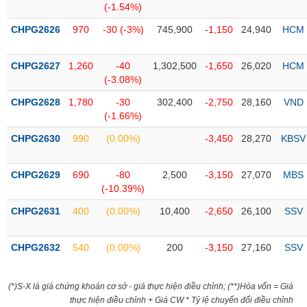
(-1.54%)
liệu
CHPG2626
970
-30 (-3%)
745,900
-1,150
24,940
HCM
Tâm
lý
TIÊU
CHPG2627
1,260
-40
1,302,500
-1,650
26,020
HCM
thị
DÙNG
(-3.08%)
trường
KHÔNG
THIẾT
CHPG2628
1,780
-30
302,400
-2,750
28,160
VND
YẾU
(-1.66%)
CHPG2630
990
(0.00%)
-3,450
28,270
KBSV
CHPG2629
690
-80
2,500
-3,150
27,070
MBS
TIÊU
(-10.39%)
DÙNG
CHPG2631
400
(0.00%)
10,400
-2,650
26,100
SSV
THIẾT
YẾU
CHPG2632
540
(0.00%)
200
-3,150
27,160
SSV
(*)S-X là giá chứng khoán cơ sở - giá thực hiện điều chỉnh; (**)Hòa vốn = Giá
CHĂM
thực hiện điều chỉnh + Giá CW * Tỷ lệ chuyển đổi điều chỉnh