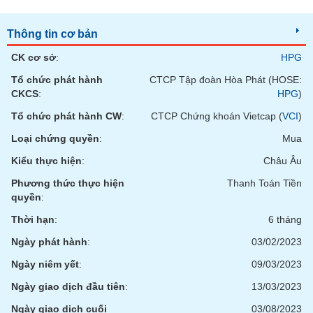
SÓC
SỨC
KHỎE
Thông tin cơ bản
CK cơ sở
:
HPG
Tổ chức phát hành
CTCP Tập đoàn Hòa Phát (HOSE:
CKCS
:
HPG
)
TÀI
Tổ chức phát hành CW
:
CTCP Chứng khoán Vietcap (
VCI
)
CHÍNH
Loại chứng quyền
:
Mua
Kiểu thực hiện
:
Châu Âu
Phương thức thực hiện
Thanh Toán Tiền
CÔNG
quyền
:
NGHỆ
THÔNG
Thời hạn
:
6 tháng
TIN
Ngày phát hành
:
03/02/2023
Ngày niêm yết
:
09/03/2023
Ngày giao dịch đầu tiên
:
13/03/2023
DỊCH
Ngày giao dịch cuối
03/08/2023