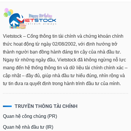
chính
Công
cụ
Vietstock – Cổng thông tin tài chính và chứng khoán chính
đầu
thức hoạt động từ ngày 02/08/2002, với định hướng trở
tư
thành người bạn đồng hành đáng tin cậy của nhà đầu tư.
Ngay từ những ngày đầu, Vietstock đã không ngừng nỗ lực
mang đến hệ thống thông tin và dữ liệu tài chính chính xác –
Truyền
cập nhật – đầy đủ, giúp nhà đầu tư hiểu đúng, nhìn rộng và
thông
tự tin đưa ra quyết định trong hành trình đầu tư của mình.
tài
chính
TRUYỀN THÔNG TÀI CHÍNH
Quan hệ công chúng (PR)
Dữ
liệu
Quan hệ nhà đầu tư (IR)