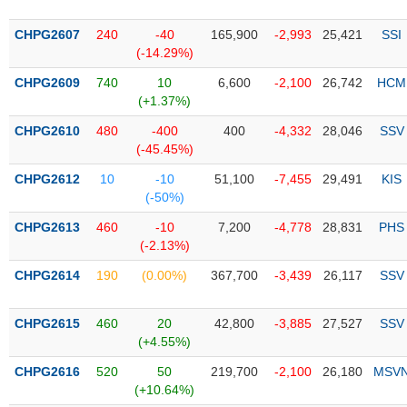
PHIẾU
Hủy
niêm
CHPG2607
240
-40
165,900
-2,993
25,421
SSI
yết
(-14.29%)
Theo
CHPG2609
740
10
6,600
-2,100
26,742
HCM
CÔNG
dõi
(+1.37%)
CỤ
đặc
ĐẦU
biệt
CHPG2610
480
-400
400
-4,332
28,046
SSV
TƯ
(-45.45%)
Không
được
CHPG2612
10
-10
51,100
-7,455
29,491
KIS
ký
(-50%)
XUẤT
quỹ
DỮ
CHPG2613
460
-10
7,200
-4,778
28,831
PHS
LIỆU
Danh
(-2.13%)
mục
CHPG2614
190
(0.00%)
367,700
-3,439
26,117
SSV
ETF
TIN
Cổ
MỚI
CHPG2615
460
20
42,800
-3,885
27,527
SSV
phiếu
(+4.55%)
chi
Ngành
CHPG2616
520
50
219,700
-2,100
26,180
MSV
tiết
(-)
(+10.64%)