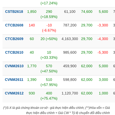
chính
(+17.24%)
CSTB2618
1,850
290
61,100
74,600
5,600
(+18.59%)
CTCB2608
140
-10
787,200
29,700
-3,300
Công
(-6.67%)
cụ
đầu
CTCB2609
60
20 (+50%)
4,163,300
29,700
-4,300
tư
CTCB2610
40
10
985,600
29,700
-5,300
(+33.33%)
Truyền
CVNM2610
1,770
570
459,900
62,000
5,000
thông
(+47.50%)
tài
CVNM2611
1,390
510
598,800
62,000
3,000
chính
(+57.95%)
CVNM2612
930
400
1,120,700
62,000
1,000
(+75.47%)
Dữ
(*)S-X là giá chứng khoán cơ sở - giá thực hiện điều chỉnh; (**)Hòa vốn = Giá
liệu
thực hiện điều chỉnh + Giá CW * Tỷ lệ chuyển đổi điều chỉnh