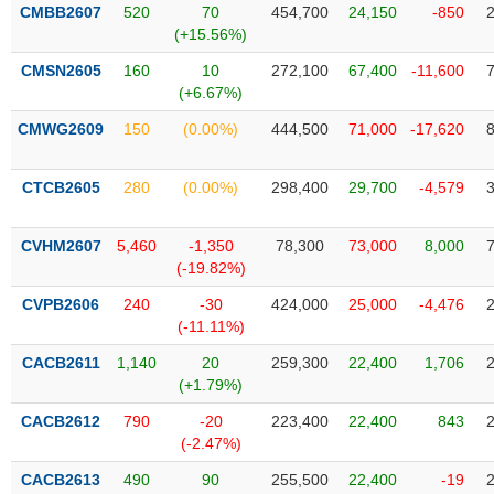
VỤ
CMBB2607
520
70
454,700
24,150
-850
TRUYỀN
(+15.56%)
THÔNG
CMSN2605
160
10
272,100
67,400
-11,600
(+6.67%)
CMWG2609
150
(0.00%)
444,500
71,000
-17,620
TIỆN
CTCB2605
280
(0.00%)
298,400
29,700
-4,579
ÍCH
CVHM2607
5,460
-1,350
78,300
73,000
8,000
(-19.82%)
BẤT
CVPB2606
240
-30
424,000
25,000
-4,476
ĐỘNG
(-11.11%)
SẢN
CACB2611
1,140
20
259,300
22,400
1,706
(+1.79%)
Mã
chứng
CACB2612
790
-20
223,400
22,400
843
khoán
(-2.47%)
(-)
CACB2613
490
90
255,500
22,400
-19