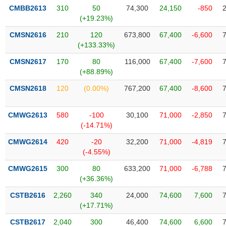
phân
CMBB2613
310
50
74,300
24,150
-850
tích
(+19.23%)
(-)
CMSN2616
210
120
673,800
67,400
-6,600
(+133.33%)
Thuật
ngữ
CMSN2617
170
80
116,000
67,400
-7,600
(-)
(+88.89%)
CMSN2618
120
(0.00%)
767,200
67,400
-8,600
Dịch
vụ
CMWG2613
580
-100
30,100
71,000
-2,850
(-)
(-14.71%)
CMWG2614
420
-20
32,200
71,000
-4,819
Đào
(-4.55%)
tạo
CMWG2615
300
80
633,200
71,000
-6,788
(+36.36%)
CSTB2616
2,260
340
24,000
74,600
7,600
(+17.71%)
Sách
tài
CSTB2617
2,040
300
46,400
74,600
6,600