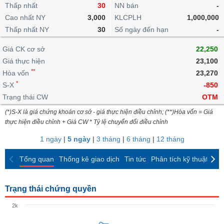
khoản
lai
Thấp nhất
30
NN bán
-
dịch
lỗ
Phân
Vĩ
Thống
Định
Cao nhất NY
3,000
KLCPLH
1,000,000
tích
mô
BẤT
Chứng
IR
Giao
kê
Chứng
giá
Thấp nhất NY
kỹ
30
Số ngày đến hạn
-
ĐỘNG
quyền
Awards
dịch
giao
quyền
thuật
SẢN
Nước
nội
dịch
Trái
Giá CK cơ sở
22,250
ngoài
Tổng
bộ
Bảng
phiếu
Giá thực hiện
23,100
Tin
quan
giá
Đào
doanh
Tự
**
Niên
tức
Hòa vốn
23,270
TÀI
trực
tạo
nghiệp
doanh
Thống
giám
*
S-X
-850
CHÍNH
tuyến
kê
Top
Trạng thái CW
OTM
Tài
giao
Bộ
cổ
liệu
(*)S-X là giá chứng khoán cơ sở - giá thực hiện điều chỉnh; (**)Hòa vốn = Giá
dịch
Dịch
lọc
phiếu
cổ
HÀNG
thực hiện điều chỉnh + Giá CW * Tỷ lệ chuyển đổi điều chỉnh
vụ
cổ
Định
đông
HÓA
Bản
phiếu
1 ngày
|
5 ngày
|
3 tháng
|
6 tháng
|
12 tháng
giá
đồ
So
ngành
Tổng quan
Thống kê giao dịch
Tin tức
Phân tích kỹ thuật
CK
sánh
KINH
cổ
Thống
TẾ
phiếu
kê
Trạng thái chứng quyền
giao
Báo
dịch
2k
cáo
THẾ
phân
GIỚI