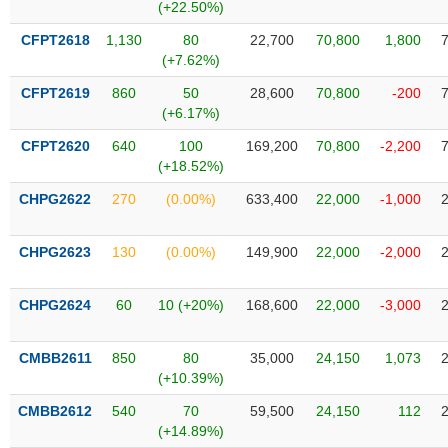
Tất cả
Cổ phiếu
Chỉ số
Chứng chỉ quỹ
Chứng q
(+22.50%)
CFPT2618
1,130
80
22,700
70,800
1,800
Lãnh
(+7.62%)
đạo
(-)
CFPT2619
860
50
28,600
70,800
-200
(+6.17%)
Tất cả
Người nội bộ
Người liên quan
Cổ đông lớn
CFPT2620
640
100
169,200
70,800
-2,200
(+18.52%)
Tin
CHPG2622
270
(0.00%)
633,400
22,000
-1,000
tức
(-)
CHPG2623
130
(0.00%)
149,900
22,000
-2,000
Bài
viết
CHPG2624
60
10 (+20%)
168,600
22,000
-3,000
của
tác
giả
CMBB2611
850
80
35,000
24,150
1,073
(-)
(+10.39%)
CMBB2612
540
70
59,500
24,150
112
Báo
(+14.89%)
cáo