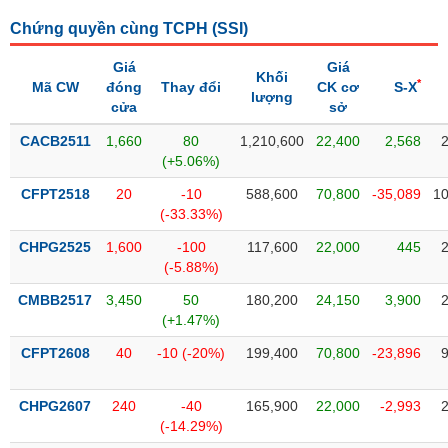
SÓC
SỨC
Chứng quyền cùng TCPH (
SSI
)
KHỎE
Giá
Giá
Khối
*
Mã CW
đóng
Thay đổi
CK cơ
S-X
lượng
cửa
sở
CACB2511
1,660
80
1,210,600
22,400
2,568
TÀI
(+5.06%)
CHÍNH
CFPT2518
20
-10
588,600
70,800
-35,089
10
(-33.33%)
CHPG2525
1,600
-100
117,600
22,000
445
(-5.88%)
CÔNG
NGHỆ
CMBB2517
3,450
50
180,200
24,150
3,900
THÔNG
(+1.47%)
TIN
CFPT2608
40
-10 (-20%)
199,400
70,800
-23,896
CHPG2607
240
-40
165,900
22,000
-2,993
(-14.29%)
DỊCH