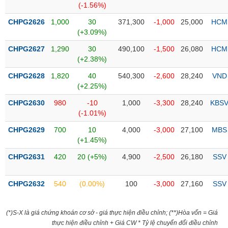
(-1.56%)
liệu
CHPG2626
1,000
30
371,300
-1,000
25,000
HCM
Tâm
(+3.09%)
lý
TIÊU
CHPG2627
1,290
30
490,100
-1,500
26,080
HCM
thị
DÙNG
(+2.38%)
trường
KHÔNG
THIẾT
CHPG2628
1,820
40
540,300
-2,600
28,240
VND
YẾU
(+2.25%)
CHPG2630
980
-10
1,000
-3,300
28,240
KBS
(-1.01%)
CHPG2629
700
10
4,000
-3,000
27,100
MBS
TIÊU
(+1.45%)
DÙNG
CHPG2631
420
20 (+5%)
4,900
-2,500
26,180
SSV
THIẾT
YẾU
CHPG2632
540
(0.00%)
100
-3,000
27,160
SSV
(*)S-X là giá chứng khoán cơ sở - giá thực hiện điều chỉnh; (**)Hòa vốn = Giá
CHĂM
thực hiện điều chỉnh + Giá CW * Tỷ lệ chuyển đổi điều chỉnh