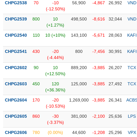
CHPG2538
70
-10
56,900
-4,867
26,992
VND
(-12.50%)
Trạng
thái
CHPG2539
800
10
498,500
-8,616
32,044
VND
NGÀNH
cổ
(+1.27%)
phiếu
CHPG2540
110
10 (+10%)
143,100
-5,671
28,063
KAFI
Quy
DOANH
mô
CHPG2541
430
-20
800
-7,456
30,991
KAFI
NGHIỆP
thị
(-4.44%)
trường
CHPG2602
90
10
889,200
-3,885
26,207
TCX
Niêm
(+12.50%)
CỔ
yết
PHIẾU
CHPG2603
450
120
125,000
-3,885
27,492
TCX
Niêm
(+36.36%)
yết
mới
CHPG2604
170
-20
1,269,000
-3,885
26,341
ACB
PHÁI
(-10.53%)
Niêm
SINH
yết
CHPG2605
860
-30
381,000
-2,100
25,636
LPS
bổ
(-3.37%)
sung
TRÁI
CHPG2606
780
(0.00%)
44,600
-1,208
25,296
VPX