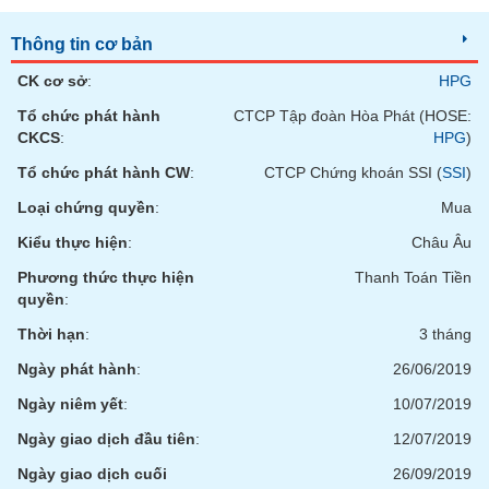
tài
chính
Thông tin cơ bản
CK cơ sở
:
HPG
Tổ chức phát hành
CTCP Tập đoàn Hòa Phát (HOSE:
CKCS
:
HPG
)
Tổ chức phát hành CW
:
CTCP Chứng khoán SSI (
SSI
)
Loại chứng quyền
:
Mua
Kiểu thực hiện
:
Châu Âu
Phương thức thực hiện
Thanh Toán Tiền
quyền
:
Thời hạn
:
3 tháng
Ngày phát hành
:
26/06/2019
Ngày niêm yết
:
10/07/2019
Ngày giao dịch đầu tiên
:
12/07/2019
Ngày giao dịch cuối
26/09/2019