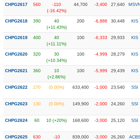
Tổng
VS-
CHPG2617
560
-110
44,700
-3,400
27,640
MSV
quan
SECTOR
(-16.42%)
Giao
CHPG2618
390
40
200
-6,888
30,448
KIS
dịch
(+11.43%)
Tài
CHPG2619
400
40
100
-6,333
29,933
KIS
chính
(+11.11%)
NĂNG
Phân
LƯỢNG
CHPG2620
320
30
100
-4,999
28,279
KIS
tích
(+10.34%)
kỹ
thuật
CHPG2621
360
10
100
-5,999
29,439
KIS
(+2.86%)
Hồ
NGUYÊN
sơ
CHPG2622
270
(0.00%)
633,400
-1,000
23,540
SSI
VẬT
doanh
LIỆU
nghiệp
CHPG2623
130
(0.00%)
149,900
-2,000
24,260
SSI
Tin
tức
CHPG2624
60
10 (+20%)
168,600
-3,000
25,120
SSI
sự
CÔNG
kiện
NGHIỆP
CHPG2625
630
-10
839,000
-3,000
26,260
ACB
Tài