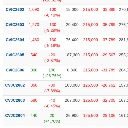
(-18.82%)
phân
tích
CVIC2602
1,090
-100
15,000
215,000
-33,888
270,
(-)
(-8.40%)
CVIC2603
1,270
-130
20,400
215,000
-35,789
276,
Thuật
(-9.29%)
ngữ
(-)
CVIC2604
1,460
-130
76,400
215,000
-37,789
281,
(-8.18%)
CVIC2605
540
-20
187,300
215,000
-29,567
255,
Dịch
(-3.57%)
vụ
(-)
CVIC2606
900
190
6,800
215,000
-31,789
264,
(+26.76%)
Đào
CVJC2602
350
-30
103,000
125,500
-26,752
157,
tạo
(-7.89%)
CVJC2603
580
-40
267,000
125,500
-32,705
167,
(-6.45%)
CVJC2604
440
20
26,900
125,500
-29,106
161,
Sách
(+4.76%)
tài