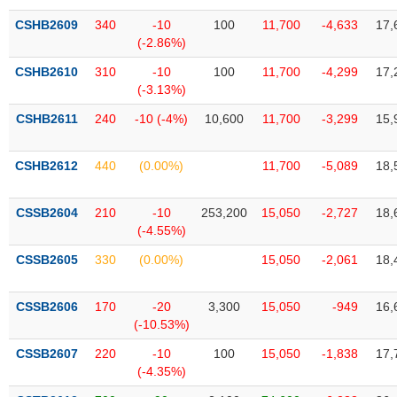
VỤ
CSHB2609
340
-10
100
11,700
-4,633
17,
TRUYỀN
(-2.86%)
THÔNG
CSHB2610
310
-10
100
11,700
-4,299
17,
(-3.13%)
CSHB2611
240
-10 (-4%)
10,600
11,700
-3,299
15,
TIỆN
ÍCH
CSHB2612
440
(0.00%)
11,700
-5,089
18,
CSSB2604
210
-10
253,200
15,050
-2,727
18,
(-4.55%)
BẤT
ĐỘNG
CSSB2605
330
(0.00%)
15,050
-2,061
18,
SẢN
CSSB2606
170
-20
3,300
15,050
-949
16,
Mã
(-10.53%)
chứng
khoán
CSSB2607
220
-10
100
15,050
-1,838
17,
(-)
(-4.35%)