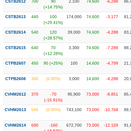
CSTB2612
700
90
2,100
74,600
-6,288
86,
Tất cả
Cổ phiếu
Chỉ số
Chứng chỉ quỹ
Chứng q
(+14.75%)
CSTB2613
440
100
174,000
74,600
-3,177
81,
Lãnh
đạo
(+29.41%)
(-)
CSTB2614
540
120
39,000
74,600
-4,288
83,
(+28.57%)
Tất cả
Người nội bộ
Người liên quan
Cổ đông lớn
CSTB2615
640
70
3,300
74,600
-7,288
88,
(+12.28%)
Tin
tức
(-)
CTPB2607
450
90 (+25%)
100
14,600
-4,799
21,
CTPB2608
300
(0.00%)
3,000
14,600
-4,288
20,
Bài
viết
của
CVHM2612
370
-70
95,900
73,000
-8,851
85,
tác
(-15.91%)
giả
(-)
CVHM2613
540
(0.00%)
743,100
73,000
-10,768
88,
Báo
CVHM2614
690
-160
672,700
73,000
-12,159
91,
cáo