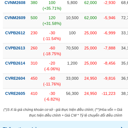
chính
CVNM2608
380
100
5,800
62,000
-2,930
68,
(+35.71%)
CVNM2609
500
120
10,500
62,000
-5,946
72,
(+31.58%)
Công
CVPB2612
230
-30
100
25,000
-6,999
33,
cụ
(-11.54%)
đầu
tư
CVPB2613
260
-60
70,500
25,000
-7,888
34,
(-18.75%)
CVPB2614
310
-20
1,200
25,000
-8,456
35,
(-6.06%)
Truyền
CVRE2604
450
-60
33,000
24,950
-9,816
36,
thông
(-11.76%)
tài
chính
CVRE2605
410
-30
56,300
24,950
-11,223
38,
(-6.82%)
(*)S-X là giá chứng khoán cơ sở - giá thực hiện điều chỉnh; (**)Hòa vốn = Giá
thực hiện điều chỉnh + Giá CW * Tỷ lệ chuyển đổi điều chỉnh
Dữ
liệu