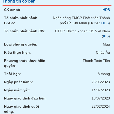
tài
Thông tin cơ bản
chính
CK cơ sở
:
HDB
Tổ chức phát hành
Ngân hàng TMCP Phát triển Thành
CKCS
:
phố Hồ Chí Minh (HOSE:
HDB
)
Tổ chức phát hành CW
:
CTCP Chứng khoán KIS Việt Nam
(
KIS
)
Loại chứng quyền
:
Mua
Kiểu thực hiện
:
Châu Âu
Phương thức thực hiện
Thanh Toán Tiền
quyền
:
Thời hạn
:
8 tháng
Ngày phát hành
:
26/06/2023
Ngày niêm yết
:
14/07/2023
Ngày giao dịch đầu tiên
:
18/07/2023
Ngày giao dịch cuối
22/02/2024
cùng
: