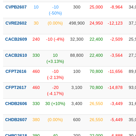
liệu
CVPB2607
10
-10
300
25,000
-8,964
34,
(-50%)
Tâm
CVRE2602
30
(0.00%)
498,900
24,950
-12,123
37,
lý
TIÊU
thị
DÙNG
trường
KHÔNG
CACB2609
240
-10 (-4%)
32,300
22,400
-2,509
25,
THIẾT
YẾU
CACB2610
330
10
88,800
22,400
-3,564
27,
(+3.13%)
CFPT2616
460
-10
100
70,800
-11,656
89,
(-2.13%)
TIÊU
CFPT2617
460
-20
3,100
70,800
-14,878
93,
DÙNG
(-4.17%)
THIẾT
YẾU
CHDB2606
330
30 (+10%)
3,400
26,550
-3,449
31,
CHDB2607
380
(0.00%)
600
26,550
-5,449
35,
CHĂM
CHPG2618
390
40
200
22,000
-6,888
30,