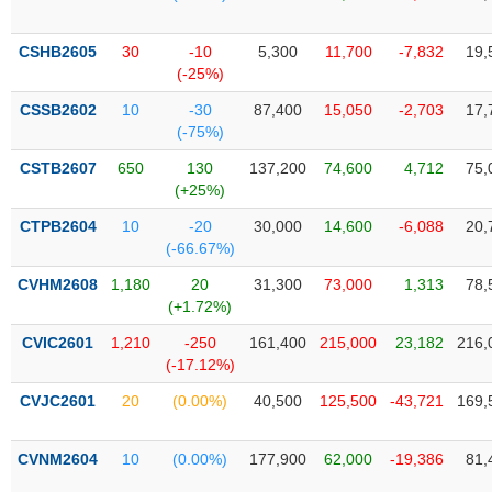
Tổng
VS-
quan
SECTOR
CSHB2605
30
-10
5,300
11,700
-7,832
19,
Giao
(-25%)
dịch
CSSB2602
10
-30
87,400
15,050
-2,703
17,
Tài
(-75%)
chính
NĂNG
CSTB2607
650
130
137,200
74,600
4,712
75,
Phân
LƯỢNG
(+25%)
tích
kỹ
CTPB2604
10
-20
30,000
14,600
-6,088
20,
thuật
(-66.67%)
Hồ
CVHM2608
1,180
20
31,300
73,000
1,313
78,
NGUYÊN
sơ
(+1.72%)
VẬT
doanh
LIỆU
CVIC2601
1,210
-250
161,400
215,000
23,182
216,
nghiệp
(-17.12%)
Tin
CVJC2601
20
(0.00%)
40,500
125,500
-43,721
169,
tức
sự
CÔNG
kiện
CVNM2604
10
(0.00%)
177,900
62,000
-19,386
81,
NGHIỆP
Tài