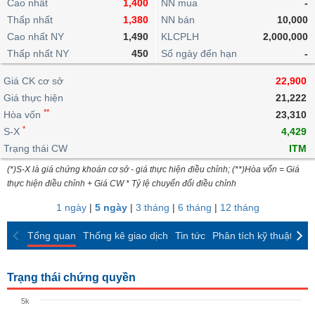
khoản
Cao nhất
1,400
NN mua
-
lai
dịch
lỗ
Phân
Vĩ
Thấp nhất
Thống
1,380
NN bán
10,000
Định
tích
mô
BẤT
Chứng
IR
Giao
kê
Chứng
Cao nhất NY
1,490
KLCPLH
2,000,000
giá
kỹ
ĐỘNG
quyền
Awards
dịch
giao
quyền
Thấp nhất NY
450
Số ngày đến hạn
-
thuật
SẢN
Nước
nội
dịch
Trái
ngoài
Tổng
bộ
Bảng
Giá CK cơ sở
phiếu
22,900
Tin
quan
giá
Đào
doanh
Giá thực hiện
21,222
Tự
Niên
tức
TÀI
trực
tạo
nghiệp
**
doanh
Hòa vốn
Thống
23,310
giám
CHÍNH
tuyến
kê
*
S-X
4,429
Top
Tài
giao
Bộ
Trạng thái CW
ITM
cổ
liệu
dịch
Dịch
lọc
phiếu
cổ
(*)S-X là giá chứng khoán cơ sở - giá thực hiện điều chỉnh; (**)Hòa vốn = Giá
HÀNG
vụ
cổ
Định
đông
thực hiện điều chỉnh + Giá CW * Tỷ lệ chuyển đổi điều chỉnh
HÓA
Bản
phiếu
giá
đồ
1 ngày
|
5 ngày
|
3 tháng
|
6 tháng
|
12 tháng
So
ngành
sánh
KINH
Tổng quan
Thống kê giao dịch
Tin tức
Phân tích kỹ thuật
CK
cổ
Thống
TẾ
phiếu
kê
giao
Trạng thái chứng quyền
Báo
dịch
cáo
THẾ
5k
phân
GIỚI