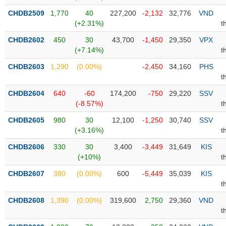
CHDB2509
1,770
40
227,200
-2,132
32,776
VND
Trạng
(+2.31%)
t
thái
NGÀNH
cổ
CHDB2602
450
30
43,700
-1,450
29,350
VPX
phiếu
(+7.14%)
t
CHDB2603
1,290
(0.00%)
-2,450
34,160
PHS
Quy
t
DOANH
mô
NGHIỆP
thị
CHDB2604
640
-60
174,200
-750
29,220
SSV
trường
(-8.57%)
t
Niêm
CHDB2605
980
30
12,100
-1,250
30,740
SSV
CỔ
yết
(+3.16%)
t
PHIẾU
Niêm
CHDB2606
330
30
3,400
-3,449
31,649
KIS
yết
(+10%)
t
mới
PHÁI
CHDB2607
380
(0.00%)
600
-5,449
35,039
KIS
Niêm
SINH
t
yết
CHDB2608
1,390
(0.00%)
319,600
2,750
29,360
VND
bổ
t
sung
TRÁI