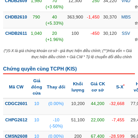
PHIẾU
CHDB2609
1,980
70
12,300
250
34,220
VND
Hủy
(+3.66%)
t
niêm
yết
CHDB2610
790
40
363,900
-1,450
30,370
MBS
(+5.33%)
t
Theo
CÔNG
dõi
CHDB2611
1,040
20
100
-450
30,120
SSV
CỤ
đặc
(+1.96%)
t
ĐẦU
biệt
TƯ
(*)S-X là giá chứng khoán cơ sở - giá thực hiện điều chỉnh; (**)Hòa vốn = Giá
Không
thực hiện điều chỉnh + Giá CW * Tỷ lệ chuyển đổi điều chỉnh
được
ký
XUẤT
Chứng quyền cùng TCPH (
KIS
)
quỹ
DỮ
Giá
LIỆU
Danh
Khối
Giá CK
*
Mã CW
đóng
Thay đổi
S-X
mục
lượng
cơ sở
v
cửa
ETF
TIN
CDGC2601
10
(0.00%)
10,200
44,200
-32,668
77,
Cổ
MỚI
phiếu
CHPG2612
10
-10
51,100
22,000
-7,455
29,
chi
Ngành
(-50%)
tiết
(-)
CMSN2608
10
(0.00%)
200
67,400
-28,599
96,