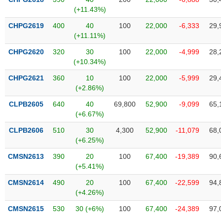
SÓC
(+11.43%)
SỨC
KHỎE
CHPG2619
400
40
100
22,000
-6,333
29,
(+11.11%)
CHPG2620
320
30
100
22,000
-4,999
28,
(+10.34%)
TÀI
CHPG2621
360
10
100
22,000
-5,999
29,
CHÍNH
(+2.86%)
CLPB2605
640
40
69,800
52,900
-9,099
65,
(+6.67%)
CLPB2606
510
30
4,300
52,900
-11,079
68,
CÔNG
(+6.25%)
NGHỆ
THÔNG
CMSN2613
390
20
100
67,400
-19,389
90,
TIN
(+5.41%)
CMSN2614
490
20
100
67,400
-22,599
94,
(+4.26%)
CMSN2615
530
30 (+6%)
100
67,400
-24,389
97,
DỊCH