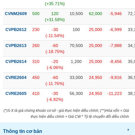
chính
(+35.71%)
CVNM2609
500
120
10,500
62,000
-5,946
72,
(+31.58%)
CVPB2612
230
-30
100
25,000
-6,999
33,
Công
(-11.54%)
cụ
đầu
CVPB2613
260
-60
70,500
25,000
-7,888
34,
tư
(-18.75%)
CVPB2614
310
-20
1,200
25,000
-8,456
35,
(-6.06%)
Truyền
CVRE2604
450
-60
33,000
24,950
-9,816
36,
thông
(-11.76%)
tài
CVRE2605
410
-30
56,300
24,950
-11,223
38,
chính
(-6.82%)
(*)S-X là giá chứng khoán cơ sở - giá thực hiện điều chỉnh; (**)Hòa vốn = Giá
thực hiện điều chỉnh + Giá CW * Tỷ lệ chuyển đổi điều chỉnh
Dữ
liệu
Thông tin cơ bản