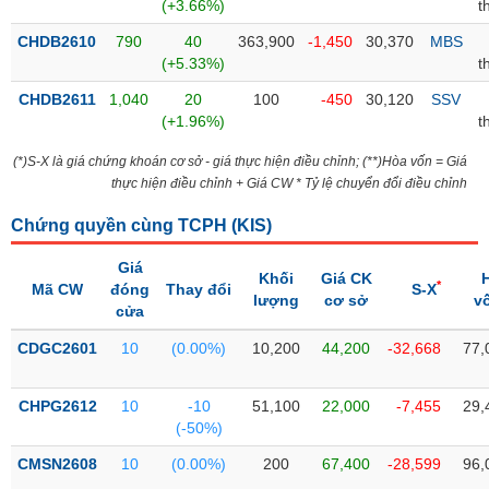
PHIẾU
Hủy
(+3.66%)
t
niêm
CHDB2610
790
40
363,900
-1,450
30,370
MBS
yết
(+5.33%)
t
Theo
CHDB2611
1,040
20
100
-450
30,120
SSV
CÔNG
dõi
(+1.96%)
t
CỤ
đặc
ĐẦU
biệt
(*)S-X là giá chứng khoán cơ sở - giá thực hiện điều chỉnh; (**)Hòa vốn = Giá
TƯ
thực hiện điều chỉnh + Giá CW * Tỷ lệ chuyển đổi điều chỉnh
Không
được
Chứng quyền cùng TCPH (
KIS
)
ký
XUẤT
quỹ
DỮ
Giá
Khối
Giá CK
LIỆU
*
Mã CW
đóng
Thay đổi
S-X
Danh
lượng
cơ sở
v
cửa
mục
ETF
CDGC2601
10
(0.00%)
10,200
44,200
-32,668
77,
TIN
Cổ
MỚI
phiếu
CHPG2612
10
-10
51,100
22,000
-7,455
29,
chi
(-50%)
Ngành
tiết
(-)
CMSN2608
10
(0.00%)
200
67,400
-28,599
96,