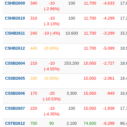
VỤ
CSHB2609
340
-10
100
11,700
-4,633
17,
TRUYỀN
(-2.86%)
THÔNG
CSHB2610
310
-10
100
11,700
-4,299
17,
(-3.13%)
CSHB2611
240
-10 (-4%)
10,600
11,700
-3,299
15,
TIỆN
CSHB2612
440
(0.00%)
11,700
-5,089
18,
ÍCH
CSSB2604
210
-10
253,200
15,050
-2,727
18,
(-4.55%)
BẤT
CSSB2605
330
(0.00%)
15,050
-2,061
18,
ĐỘNG
SẢN
CSSB2606
170
-20
3,300
15,050
-949
16,
(-10.53%)
Mã
chứng
CSSB2607
220
-10
100
15,050
-1,838
17,
khoán
(-4.35%)
(-)
CSTB2612
700
90
2,100
74,600
-6,288
86,