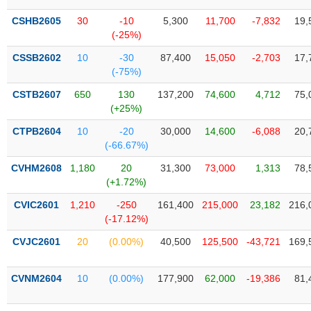
Tổng
VS-
quan
SECTOR
CSHB2605
30
-10
5,300
11,700
-7,832
19,
(-25%)
Giao
dịch
CSSB2602
10
-30
87,400
15,050
-2,703
17,
(-75%)
Tài
chính
CSTB2607
650
130
137,200
74,600
4,712
75,
NĂNG
(+25%)
Phân
LƯỢNG
tích
CTPB2604
10
-20
30,000
14,600
-6,088
20,
kỹ
(-66.67%)
thuật
CVHM2608
1,180
20
31,300
73,000
1,313
78,
Hồ
(+1.72%)
NGUYÊN
sơ
VẬT
CVIC2601
1,210
-250
161,400
215,000
23,182
216,
doanh
LIỆU
(-17.12%)
nghiệp
CVJC2601
20
(0.00%)
40,500
125,500
-43,721
169,
Tin
tức
sự
CVNM2604
10
(0.00%)
177,900
62,000
-19,386
81,
CÔNG
kiện
NGHIỆP
Tài