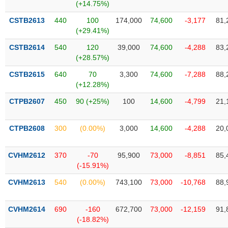
Tất cả
Cổ phiếu
Chỉ số
Chứng chỉ quỹ
Chứng q
(+14.75%)
CSTB2613
440
100
174,000
74,600
-3,177
81,
Lãnh
(+29.41%)
đạo
(-)
CSTB2614
540
120
39,000
74,600
-4,288
83,
(+28.57%)
Tất cả
Người nội bộ
Người liên quan
Cổ đông lớn
CSTB2615
640
70
3,300
74,600
-7,288
88,
(+12.28%)
Tin
CTPB2607
450
90 (+25%)
100
14,600
-4,799
21,
tức
(-)
CTPB2608
300
(0.00%)
3,000
14,600
-4,288
20,
Bài
viết
CVHM2612
370
-70
95,900
73,000
-8,851
85,
của
(-15.91%)
tác
giả
CVHM2613
540
(0.00%)
743,100
73,000
-10,768
88,
(-)
CVHM2614
690
-160
672,700
73,000
-12,159
91,
Báo
(-18.82%)
cáo