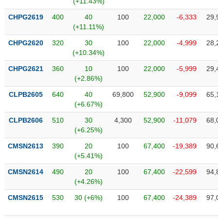
(+11.43%)
SÓC
SỨC
CHPG2619
400
40
100
22,000
-6,333
29,
KHỎE
(+11.11%)
CHPG2620
320
30
100
22,000
-4,999
28,
(+10.34%)
CHPG2621
360
10
100
22,000
-5,999
29,
TÀI
(+2.86%)
CHÍNH
CLPB2605
640
40
69,800
52,900
-9,099
65,
(+6.67%)
CLPB2606
510
30
4,300
52,900
-11,079
68,
(+6.25%)
CÔNG
NGHỆ
CMSN2613
390
20
100
67,400
-19,389
90,
THÔNG
(+5.41%)
TIN
CMSN2614
490
20
100
67,400
-22,599
94,
(+4.26%)
CMSN2615
530
30 (+6%)
100
67,400
-24,389
97,
DỊCH