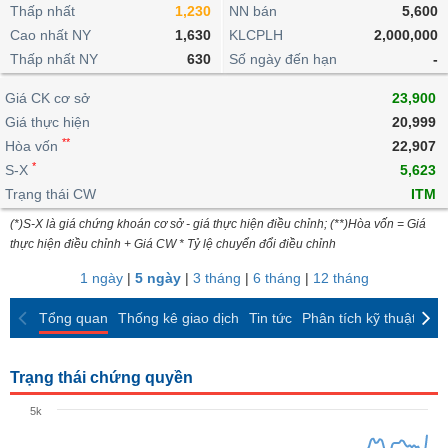
khoản
lai
Thấp nhất
1,230
NN bán
5,600
dịch
lỗ
Phân
Vĩ
Thống
Định
Cao nhất NY
1,630
KLCPLH
2,000,000
tích
mô
BẤT
Chứng
IR
Giao
kê
Chứng
giá
Thấp nhất NY
kỹ
630
Số ngày đến hạn
-
ĐỘNG
quyền
Awards
dịch
giao
quyền
thuật
SẢN
Nước
nội
dịch
Trái
Giá CK cơ sở
23,900
ngoài
Tổng
bộ
Bảng
phiếu
Giá thực hiện
20,999
Tin
quan
giá
Đào
doanh
Tự
**
Niên
tức
Hòa vốn
22,907
TÀI
trực
tạo
nghiệp
doanh
Thống
giám
*
S-X
5,623
CHÍNH
tuyến
kê
Top
Trạng thái CW
ITM
Tài
giao
Bộ
cổ
liệu
(*)S-X là giá chứng khoán cơ sở - giá thực hiện điều chỉnh; (**)Hòa vốn = Giá
dịch
Dịch
lọc
phiếu
cổ
HÀNG
thực hiện điều chỉnh + Giá CW * Tỷ lệ chuyển đổi điều chỉnh
vụ
cổ
Định
đông
HÓA
Bản
phiếu
1 ngày
|
5 ngày
|
3 tháng
|
6 tháng
|
12 tháng
giá
đồ
So
ngành
Tổng quan
Thống kê giao dịch
Tin tức
Phân tích kỹ thuật
CK
sánh
KINH
cổ
Thống
TẾ
phiếu
kê
Trạng thái chứng quyền
giao
Báo
dịch
5k
cáo
THẾ
phân
GIỚI