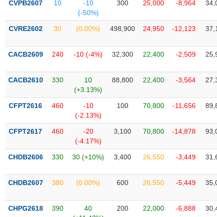
CVPB2607
10
-10
300
25,000
-8,964
34,
liệu
(-50%)
Tâm
CVRE2602
30
(0.00%)
498,900
24,950
-12,123
37,
lý
TIÊU
thị
DÙNG
CACB2609
240
-10 (-4%)
32,300
22,400
-2,509
25,
trường
KHÔNG
THIẾT
CACB2610
330
10
88,800
22,400
-3,564
27,
YẾU
(+3.13%)
CFPT2616
460
-10
100
70,800
-11,656
89,
(-2.13%)
TIÊU
CFPT2617
460
-20
3,100
70,800
-14,878
93,
DÙNG
(-4.17%)
THIẾT
CHDB2606
330
30 (+10%)
3,400
26,550
-3,449
31,
YẾU
CHDB2607
380
(0.00%)
600
26,550
-5,449
35,
CHPG2618
390
40
200
22,000
-6,888
30,
CHĂM