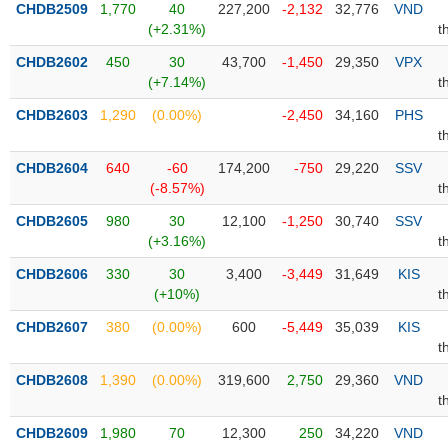
CHDB2509
1,770
40
227,200
-2,132
32,776
VND
(+2.31%)
t
Trạng
thái
CHDB2602
450
30
43,700
-1,450
29,350
VPX
NGÀNH
cổ
(+7.14%)
t
phiếu
CHDB2603
1,290
(0.00%)
-2,450
34,160
PHS
Quy
t
DOANH
mô
CHDB2604
640
-60
174,200
-750
29,220
SSV
NGHIỆP
thị
(-8.57%)
t
trường
CHDB2605
980
30
12,100
-1,250
30,740
SSV
Niêm
(+3.16%)
t
CỔ
yết
PHIẾU
CHDB2606
330
30
3,400
-3,449
31,649
KIS
Niêm
(+10%)
t
yết
mới
CHDB2607
380
(0.00%)
600
-5,449
35,039
KIS
PHÁI
t
Niêm
SINH
yết
CHDB2608
1,390
(0.00%)
319,600
2,750
29,360
VND
bổ
t
sung
TRÁI
CHDB2609
1,980
70
12,300
250
34,220
VND