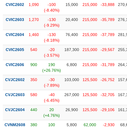
phân
CVIC2602
1,090
-100
15,000
215,000
-33,888
270,
tích
(-8.40%)
(-)
CVIC2603
1,270
-130
20,400
215,000
-35,789
276,
(-9.29%)
Thuật
ngữ
CVIC2604
1,460
-130
76,400
215,000
-37,789
281,
(-)
(-8.18%)
CVIC2605
540
-20
187,300
215,000
-29,567
255,
(-3.57%)
Dịch
vụ
CVIC2606
900
190
6,800
215,000
-31,789
264,
(-)
(+26.76%)
CVJC2602
350
-30
103,000
125,500
-26,752
157,
Đào
(-7.89%)
tạo
CVJC2603
580
-40
267,000
125,500
-32,705
167,
(-6.45%)
CVJC2604
440
20
26,900
125,500
-29,106
161,
(+4.76%)
Sách
tài
CVNM2608
380
100
5,800
62,000
-2,930
68,