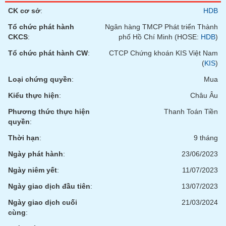
tài
CK cơ sở
:
HDB
chính
Tổ chức phát hành
Ngân hàng TMCP Phát triển Thành
CKCS
:
phố Hồ Chí Minh (HOSE:
HDB
)
Tổ chức phát hành CW
:
CTCP Chứng khoán KIS Việt Nam
(
KIS
)
Loại chứng quyền
:
Mua
Kiểu thực hiện
:
Châu Âu
Phương thức thực hiện
Thanh Toán Tiền
quyền
:
Thời hạn
:
9 tháng
Ngày phát hành
:
23/06/2023
Ngày niêm yết
:
11/07/2023
Ngày giao dịch đầu tiên
:
13/07/2023
Ngày giao dịch cuối
21/03/2024
cùng
: