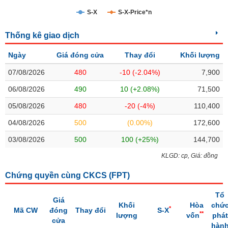
S-X
S-X-Price*n
Trạng
thái
NGÀNH
Thống kê giao dịch
cổ
phiếu
Ngày
Giá đóng cửa
Thay đổi
Khối lượng
Quy
07/08/2026
480
-10 (-2.04%)
7,900
DOANH
mô
06/08/2026
490
10 (+2.08%)
71,500
NGHIỆP
thị
trường
05/08/2026
480
-20 (-4%)
110,400
Niêm
04/08/2026
500
(0.00%)
172,600
CỔ
yết
PHIẾU
03/08/2026
500
100 (+25%)
144,700
Niêm
yết
KLGD: cp, Giá: đồng
mới
PHÁI
Chứng quyền cùng CKCS (
FPT
)
Niêm
SINH
yết
Tổ
Giá
bổ
Khối
Hòa
chứ
*
Mã CW
đóng
Thay đổi
S-X
sung
**
lượng
vốn
phát
TRÁI
cửa
hàn