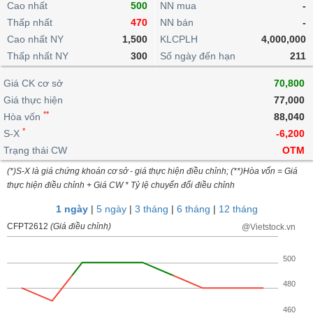
khoản
Cao nhất
500
NN mua
-
lai
dịch
lỗ
Phân
Vĩ
Thống
Thấp nhất
470
NN bán
-
Định
tích
mô
BẤT
Chứng
IR
Giao
kê
Chứng
giá
Cao nhất NY
1,500
KLCPLH
4,000,000
kỹ
ĐỘNG
quyền
Awards
dịch
giao
quyền
Thấp nhất NY
thuật
300
Số ngày đến hạn
211
SẢN
Nước
nội
dịch
Trái
ngoài
Tổng
bộ
Bảng
phiếu
Giá CK cơ sở
70,800
Tin
quan
giá
Đào
doanh
Tự
Giá thực hiện
77,000
Niên
tức
TÀI
trực
tạo
nghiệp
doanh
Thống
**
giám
Hòa vốn
88,040
CHÍNH
tuyến
kê
*
S-X
-6,200
Top
Tài
giao
Bộ
cổ
Trạng thái CW
OTM
liệu
dịch
Dịch
lọc
phiếu
cổ
HÀNG
(*)S-X là giá chứng khoán cơ sở - giá thực hiện điều chỉnh; (**)Hòa vốn = Giá
vụ
cổ
Định
đông
HÓA
thực hiện điều chỉnh + Giá CW * Tỷ lệ chuyển đổi điều chỉnh
Bản
phiếu
giá
đồ
1 ngày
|
5 ngày
|
3 tháng
|
6 tháng
|
12 tháng
So
ngành
sánh
CFPT2612
(Giá điều chỉnh)
@Vietstock.vn
KINH
cổ
Thống
TẾ
phiếu
kê
500
giao
Báo
480
dịch
cáo
THẾ
phân
GIỚI
460