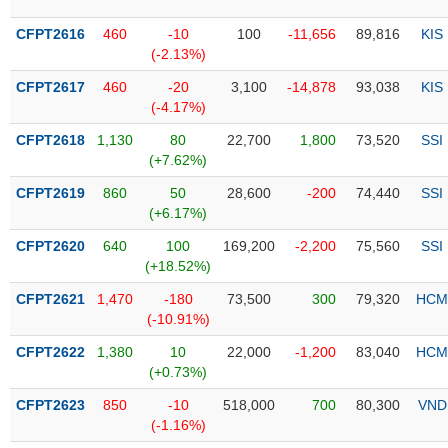
liệu
CFPT2616
460
-10
100
-11,656
89,816
KIS
(-2.13%)
Tâm
lý
TIÊU
CFPT2617
460
-20
3,100
-14,878
93,038
KIS
thị
DÙNG
(-4.17%)
trường
KHÔNG
CFPT2618
1,130
80
22,700
1,800
73,520
SSI
THIẾT
(+7.62%)
YẾU
CFPT2619
860
50
28,600
-200
74,440
SSI
(+6.17%)
CFPT2620
640
100
169,200
-2,200
75,560
SSI
(+18.52%)
TIÊU
DÙNG
CFPT2621
1,470
-180
73,500
300
79,320
HCM
THIẾT
(-10.91%)
YẾU
CFPT2622
1,380
10
22,000
-1,200
83,040
HCM
(+0.73%)
CFPT2623
850
-10
518,000
700
80,300
VND
(-1.16%)
CHĂM