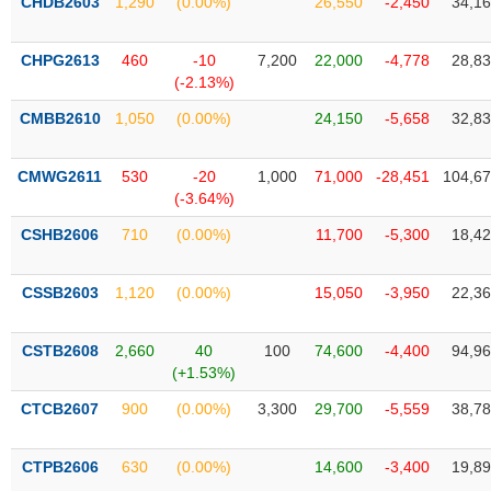
CHDB2603
1,290
(0.00%)
26,550
-2,450
34,1
VỤ
TRUYỀN
THÔNG
CHPG2613
460
-10
7,200
22,000
-4,778
28,8
(-2.13%)
CMBB2610
1,050
(0.00%)
24,150
-5,658
32,8
TIỆN
CMWG2611
530
-20
1,000
71,000
-28,451
104,6
ÍCH
(-3.64%)
CSHB2606
710
(0.00%)
11,700
-5,300
18,4
CSSB2603
1,120
(0.00%)
15,050
-3,950
22,3
BẤT
ĐỘNG
SẢN
CSTB2608
2,660
40
100
74,600
-4,400
94,9
(+1.53%)
Mã
CTCB2607
900
(0.00%)
3,300
29,700
-5,559
38,7
chứng
khoán
(-)
CTPB2606
630
(0.00%)
14,600
-3,400
19,8