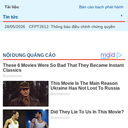
chính
Tài liệu
:
Bản cáo bạch phát hành
Tin tức
28/05/2026
CFPT2612: Thông báo điều chỉnh chứng quyền
Công
cụ
đầu
tư
Truyền
thông
tài
chính
Dữ
liệu