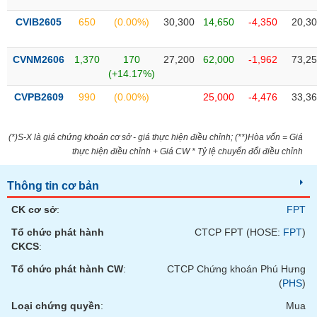
Tất cả
Cổ phiếu
Chỉ số
Chứng chỉ quỹ
Chứng q
CVIB2605
650
(0.00%)
30,300
14,650
-4,350
20,3
Lãnh
đạo
CVNM2606
1,370
170
27,200
62,000
-1,962
73,2
(-)
(+14.17%)
Tất cả
Người nội bộ
Người liên quan
Cổ đông lớn
CVPB2609
990
(0.00%)
25,000
-4,476
33,3
Tin
(*)S-X là giá chứng khoán cơ sở - giá thực hiện điều chỉnh; (**)Hòa vốn = Giá
tức
thực hiện điều chỉnh + Giá CW * Tỷ lệ chuyển đổi điều chỉnh
(-)
Thông tin cơ bản
Bài
viết
CK cơ sở
:
FPT
của
Tổ chức phát hành
CTCP FPT (HOSE:
FPT
)
tác
giả
CKCS
:
(-)
Tổ chức phát hành CW
:
CTCP Chứng khoán Phú Hưng
(
PHS
)
Báo
Loại chứng quyền
:
Mua
cáo