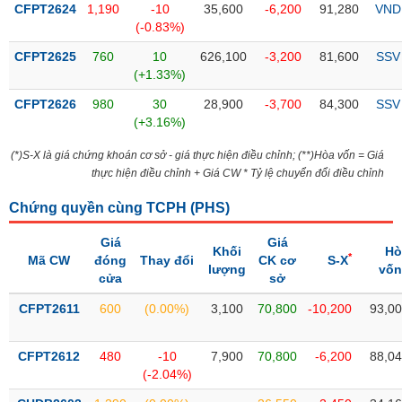
SÓC
CFPT2624
1,190
-10
35,600
-6,200
91,280
VND
SỨC
(-0.83%)
KHỎE
CFPT2625
760
10
626,100
-3,200
81,600
SSV
(+1.33%)
CFPT2626
980
30
28,900
-3,700
84,300
SSV
(+3.16%)
TÀI
CHÍNH
(*)S-X là giá chứng khoán cơ sở - giá thực hiện điều chỉnh; (**)Hòa vốn = Giá
thực hiện điều chỉnh + Giá CW * Tỷ lệ chuyển đổi điều chỉnh
Chứng quyền cùng TCPH (
PHS
)
CÔNG
Giá
Giá
Khối
Hò
*
Mã CW
đóng
Thay đổi
CK cơ
S-X
NGHỆ
lượng
vốn
cửa
sở
THÔNG
TIN
CFPT2611
600
(0.00%)
3,100
70,800
-10,200
93,0
CFPT2612
480
-10
7,900
70,800
-6,200
88,0
(-2.04%)
DỊCH