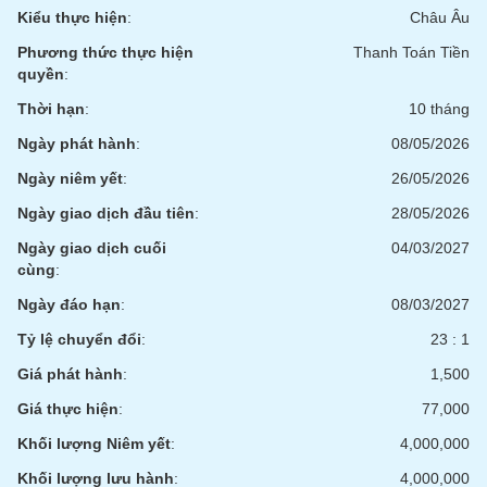
phân
Kiểu thực hiện
:
Châu Âu
tích
(-)
Phương thức thực hiện
Thanh Toán Tiền
quyền
:
Thời hạn
:
10 tháng
Thuật
ngữ
Ngày phát hành
:
08/05/2026
(-)
Ngày niêm yết
:
26/05/2026
Ngày giao dịch đầu tiên
:
28/05/2026
Dịch
vụ
Ngày giao dịch cuối
04/03/2027
(-)
cùng
:
Ngày đáo hạn
:
08/03/2027
Đào
Tỷ lệ chuyển đổi
:
23 : 1
tạo
Giá phát hành
:
1,500
Giá thực hiện
:
77,000
Khối lượng Niêm yết
:
4,000,000
Sách
tài
Khối lượng lưu hành
:
4,000,000