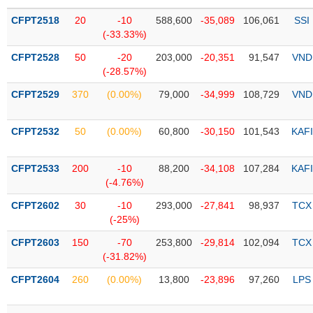
PHIẾU
Hủy
niêm
CFPT2518
20
-10
588,600
-35,089
106,061
SSI
yết
(-33.33%)
Theo
CFPT2528
50
-20
203,000
-20,351
91,547
VND
CÔNG
dõi
(-28.57%)
CỤ
đặc
ĐẦU
CFPT2529
370
(0.00%)
79,000
-34,999
108,729
VND
biệt
TƯ
Không
CFPT2532
50
(0.00%)
60,800
-30,150
101,543
KAFI
được
ký
XUẤT
quỹ
CFPT2533
200
-10
88,200
-34,108
107,284
KAFI
DỮ
(-4.76%)
LIỆU
Danh
mục
CFPT2602
30
-10
293,000
-27,841
98,937
TCX
ETF
(-25%)
TIN
CFPT2603
150
-70
253,800
-29,814
102,094
TCX
Cổ
MỚI
(-31.82%)
phiếu
chi
CFPT2604
260
(0.00%)
13,800
-23,896
97,260
LPS
Ngành
tiết
(-)