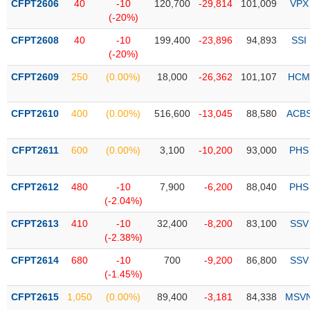
Tổng
CFPT2606
40
-10
120,700
-29,814
101,009
VPX
VS-
quan
(-20%)
SECTOR
Giao
CFPT2608
40
-10
199,400
-23,896
94,893
SSI
dịch
(-20%)
Tài
CFPT2609
250
(0.00%)
18,000
-26,362
101,107
HCM
chính
NĂNG
Phân
CFPT2610
400
(0.00%)
516,600
-13,045
88,580
ACB
LƯỢNG
tích
kỹ
CFPT2611
600
(0.00%)
3,100
-10,200
93,000
PHS
thuật
Hồ
NGUYÊN
CFPT2612
480
-10
7,900
-6,200
88,040
PHS
sơ
VẬT
(-2.04%)
doanh
LIỆU
nghiệp
CFPT2613
410
-10
32,400
-8,200
83,100
SSV
(-2.38%)
Tin
tức
CFPT2614
680
-10
700
-9,200
86,800
SSV
sự
(-1.45%)
CÔNG
kiện
CFPT2615
1,050
(0.00%)
89,400
-3,181
84,338
MSV
NGHIỆP
Tài