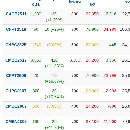
lượng
v
SÓC
cửa
sở
SỨC
KHỎE
CACB2511
1,680
20
800
22,350
2,518
22,
(+1.20%)
CFPT2518
50
10 (+25%)
700
70,900
-34,989
106,
TÀI
CHPG2525
1,740
(0.00%)
600
22,000
445
24,
CHÍNH
CMBB2517
3,960
420
3,300
24,200
3,950
26,
(+11.86%)
CFPT2608
70
10
700
70,900
-23,796
95,
CÔNG
(+16.67%)
NGHỆ
THÔNG
CHPG2607
320
30
100
22,000
-2,993
25,
(+10.34%)
TIN
CMBB2607
530
(0.00%)
400
24,200
-800
26,
CMSN2605
190
20
700
67,100
-11,900
79,
DỊCH
(+11.76%)