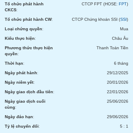
tài
Tổ chức phát hành
CTCP FPT (HOSE:
FPT
)
chính
CKCS
:
Tổ chức phát hành CW
:
CTCP Chứng khoán SSI (
SSI
)
Loại chứng quyền
:
Mua
Kiểu thực hiện
:
Châu Âu
Phương thức thực hiện
Thanh Toán Tiền
quyền
:
Thời hạn
:
6 tháng
Ngày phát hành
:
29/12/2025
Ngày niêm yết
:
20/01/2026
Ngày giao dịch đầu tiên
:
22/01/2026
Ngày giao dịch cuối
25/06/2026
cùng
:
Ngày đáo hạn
:
29/06/2026
Tỷ lệ chuyển đổi
:
5 : 1