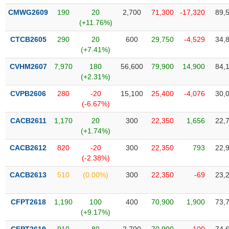
VỤ
CMWG2609
190
20
2,700
71,300
-17,320
89,
TRUYỀN
(+11.76%)
THÔNG
CTCB2605
290
20
600
29,750
-4,529
34,
(+7.41%)
CVHM2607
7,970
180
56,600
79,900
14,900
84,
TIỆN
(+2.31%)
ÍCH
CVPB2606
280
-20
15,100
25,400
-4,076
30,
(-6.67%)
CACB2611
1,170
20
300
22,350
1,656
22,
(+1.74%)
BẤT
CACB2612
820
-20
300
22,350
793
22,
ĐỘNG
(-2.38%)
SẢN
CACB2613
510
(0.00%)
300
22,350
-69
23,
Mã
chứng
CFPT2618
1,190
100
400
70,900
1,900
73,
khoán
(-)
(+9.17%)