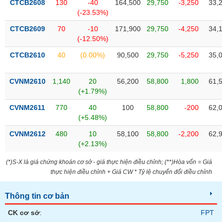
chính
CTCB2608
130
-40
164,500
29,750
-3,250
33,
(-23.53%)
CTCB2609
70
-10
171,900
29,750
-4,250
34,
(-12.50%)
Công
CTCB2610
40
(0.00%)
90,500
29,750
-5,250
35,
cụ
đầu
tư
CVNM2610
1,140
20
56,200
58,800
1,800
61,
(+1.79%)
CVNM2611
770
40
100
58,800
-200
62,
(+5.48%)
Truyền
CVNM2612
480
10
58,100
58,800
-2,200
62,
thông
(+2.13%)
tài
chính
(*)S-X là giá chứng khoán cơ sở - giá thực hiện điều chỉnh; (**)Hòa vốn = Giá
thực hiện điều chỉnh + Giá CW * Tỷ lệ chuyển đổi điều chỉnh
Thông tin cơ bản
Dữ
CK cơ sở
:
FPT
liệu