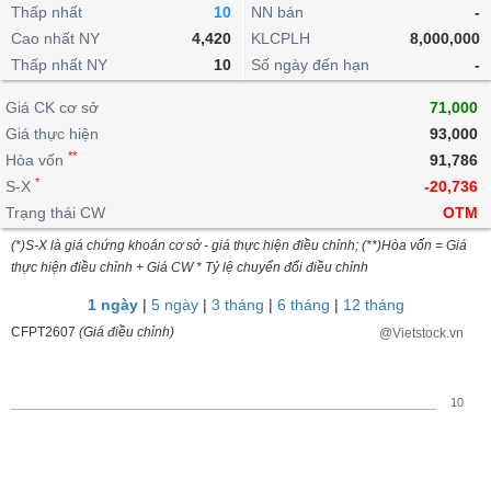
khoản
lai
Thấp nhất
10
NN bán
-
dịch
lỗ
Phân
Vĩ
Thống
Định
Cao nhất NY
4,420
KLCPLH
8,000,000
tích
mô
BẤT
Chứng
IR
Giao
kê
Chứng
giá
Thấp nhất NY
kỹ
10
Số ngày đến hạn
-
ĐỘNG
quyền
Awards
dịch
giao
quyền
thuật
SẢN
Nước
nội
dịch
Trái
Giá CK cơ sở
71,000
ngoài
Tổng
bộ
Bảng
phiếu
Giá thực hiện
93,000
Tin
quan
giá
Đào
doanh
Tự
**
Niên
tức
Hòa vốn
91,786
TÀI
trực
tạo
nghiệp
doanh
Thống
giám
*
S-X
-20,736
CHÍNH
tuyến
kê
Top
Trạng thái CW
OTM
Tài
giao
Bộ
cổ
liệu
(*)S-X là giá chứng khoán cơ sở - giá thực hiện điều chỉnh; (**)Hòa vốn = Giá
dịch
Dịch
lọc
phiếu
cổ
HÀNG
thực hiện điều chỉnh + Giá CW * Tỷ lệ chuyển đổi điều chỉnh
vụ
cổ
Định
đông
HÓA
Bản
phiếu
1 ngày
|
5 ngày
|
3 tháng
|
6 tháng
|
12 tháng
giá
đồ
So
CFPT2607
(Giá điều chỉnh)
@Vietstock.vn
ngành
sánh
KINH
cổ
Thống
TẾ
phiếu
kê
10
giao
Báo
dịch
cáo
THẾ
phân
GIỚI