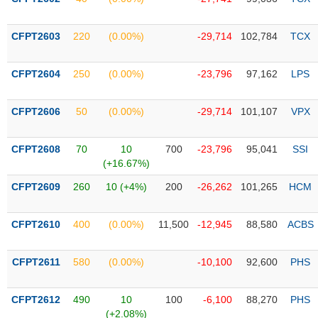
PHIẾU
Hủy
niêm
yết
CFPT2603
220
(0.00%)
-29,714
102,784
TCX
Theo
CÔNG
dõi
CFPT2604
250
(0.00%)
-23,796
97,162
LPS
CỤ
đặc
ĐẦU
biệt
TƯ
CFPT2606
50
(0.00%)
-29,714
101,107
VPX
Không
được
CFPT2608
70
10
700
-23,796
95,041
SSI
ký
XUẤT
(+16.67%)
quỹ
DỮ
LIỆU
CFPT2609
260
10 (+4%)
200
-26,262
101,265
HCM
Danh
mục
ETF
CFPT2610
400
(0.00%)
11,500
-12,945
88,580
ACBS
TIN
Cổ
MỚI
CFPT2611
phiếu
580
(0.00%)
-10,100
92,600
PHS
chi
Ngành
tiết
(-)
CFPT2612
490
10
100
-6,100
88,270
PHS
(+2.08%)