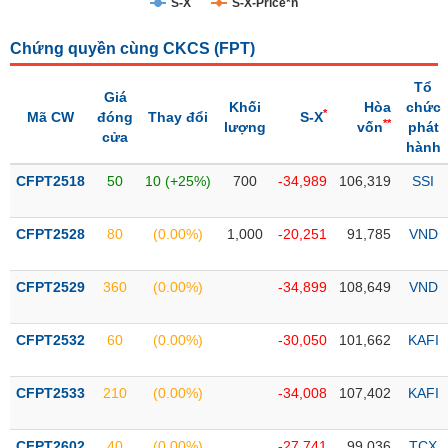
S-X
S-X-Price*n
Trạng
Chứng quyền cùng CKCS (
FPT
)
thái
NGÀNH
cổ
Tổ
phiếu
Giá
Khối
Hòa
chức
*
Mã CW
đóng
Thay đổi
S-X
**
lượng
vốn
phát
Quy
cửa
hành
DOANH
mô
NGHIỆP
thị
CFPT2518
50
10 (+25%)
700
-34,989
106,319
SSI
trường
Niêm
CFPT2528
80
(0.00%)
1,000
-20,251
91,785
VND
CỔ
yết
PHIẾU
Niêm
CFPT2529
360
(0.00%)
-34,899
108,649
VND
yết
mới
PHÁI
CFPT2532
60
(0.00%)
-30,050
101,662
KAFI
Niêm
SINH
yết
CFPT2533
210
(0.00%)
-34,008
107,402
KAFI
bổ
sung
TRÁI
CFPT2602
40
(0.00%)
-27,741
99,036
TCX