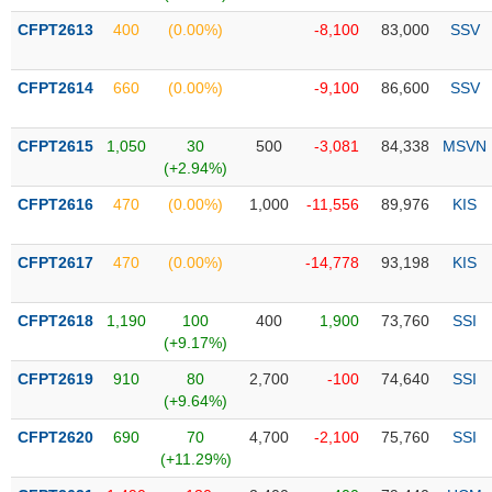
Tổng
VS-
quan
CFPT2613
400
(0.00%)
-8,100
83,000
SSV
SECTOR
Giao
dịch
CFPT2614
660
(0.00%)
-9,100
86,600
SSV
Tài
chính
CFPT2615
1,050
30
500
-3,081
84,338
MSVN
NĂNG
(+2.94%)
Phân
LƯỢNG
tích
CFPT2616
470
(0.00%)
1,000
-11,556
89,976
KIS
kỹ
thuật
CFPT2617
470
(0.00%)
-14,778
93,198
KIS
Hồ
NGUYÊN
sơ
VẬT
CFPT2618
1,190
100
400
1,900
73,760
SSI
doanh
LIỆU
(+9.17%)
nghiệp
CFPT2619
910
80
2,700
-100
74,640
SSI
Tin
(+9.64%)
tức
sự
CFPT2620
690
70
4,700
-2,100
75,760
SSI
CÔNG
kiện
(+11.29%)
NGHIỆP
Tài