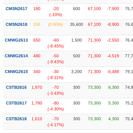
phân
tích
CMSN2617
180
-20
600
67,100
-7,900
75,
(-)
(-10%)
CMSN2618
150
(0.00%)
35,600
67,100
-8,900
76,
Thuật
ngữ
(-)
CMWG2613
650
-60
1,500
71,300
-2,550
76,
(-8.45%)
CMWG2614
480
-50
500
71,300
-4,519
77,
Dịch
(-9.43%)
vụ
(-)
CMWG2615
340
-30
3,200
71,300
-6,488
79,
(-8.11%)
CSTB2616
1,970
-70
300
73,300
6,300
74,
Đào
(-3.43%)
tạo
CSTB2617
1,780
-80
300
73,300
5,300
75,
(-4.30%)
CSTB2618
1,610
-70
300
73,300
4,300
75,
Sách
(-4.17%)
tài