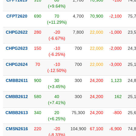
CFPT2619
910
80
2,700
70,900
-100
74,
Tất cả
Cổ phiếu
Chỉ số
Chứng chỉ quỹ
Chứng q
(+9.64%)
CFPT2620
690
70
4,700
70,900
-2,100
75,
Lãnh
(+11.29%)
đạo
(-)
CHPG2622
280
-20
7,800
22,000
-1,000
23,
(-6.67%)
Tất cả
Người nội bộ
Người liên quan
Cổ đông lớn
CHPG2623
150
-10
700
22,000
-2,000
24,
(-6.25%)
Tin
tức
CHPG2624
70
-10
700
22,000
-3,000
25,
(-)
(-12.50%)
CMBB2611
900
30
300
24,200
1,123
24,
Bài
(+3.45%)
viết
của
CMBB2612
580
40
300
24,200
162
25,
tác
(+7.41%)
giả
(-)
CMBB2613
340
20
75,300
24,200
-800
25,
(+6.25%)
Báo
CMSN2616
220
-20
104,900
67,100
-6,900
74,
cáo
(-8.33%)