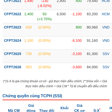
CFPT2621
1,490
-130
2,400
400
79,440
HCM
liệu
(-8.02%)
CFPT2622
Tâm
1,400
50
6,500
-1,100
83,200
HCM
(+3.70%)
lý
TIÊU
thị
DÙNG
CFPT2623
830
(0.00%)
800
80,060
VND
trường
KHÔNG
THIẾT
CFPT2624
1,180
(0.00%)
-6,100
91,160
VND
YẾU
CFPT2625
730
(0.00%)
-3,100
81,300
SSV
TIÊU
CFPT2626
950
(0.00%)
-3,600
84,000
SSV
DÙNG
THIẾT
(*)S-X là giá chứng khoán cơ sở - giá thực hiện điều chỉnh; (**)Hòa vốn = Giá
YẾU
thực hiện điều chỉnh + Giá CW * Tỷ lệ chuyển đổi điều chỉnh
Chứng quyền cùng TCPH (
SSI
)
Giá
Giá
CHĂM
Khối
H
*
Mã CW
đóng
Thay đổi
CK cơ
S-X