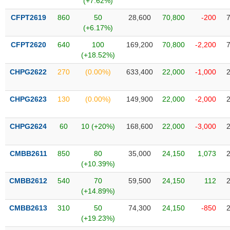
(+7.62%)
Tất cả
Cổ phiếu
Chỉ số
Chứng chỉ quỹ
Chứng q
CFPT2619
860
50
28,600
70,800
-200
(+6.17%)
Lãnh
đạo
CFPT2620
640
100
169,200
70,800
-2,200
(-)
(+18.52%)
Tất cả
Người nội bộ
Người liên quan
Cổ đông lớn
CHPG2622
270
(0.00%)
633,400
22,000
-1,000
Tin
CHPG2623
130
(0.00%)
149,900
22,000
-2,000
tức
(-)
CHPG2624
60
10 (+20%)
168,600
22,000
-3,000
Bài
viết
CMBB2611
850
80
35,000
24,150
1,073
của
(+10.39%)
tác
giả
CMBB2612
540
70
59,500
24,150
112
(-)
(+14.89%)
CMBB2613
310
50
74,300
24,150
-850
Báo
(+19.23%)
cáo