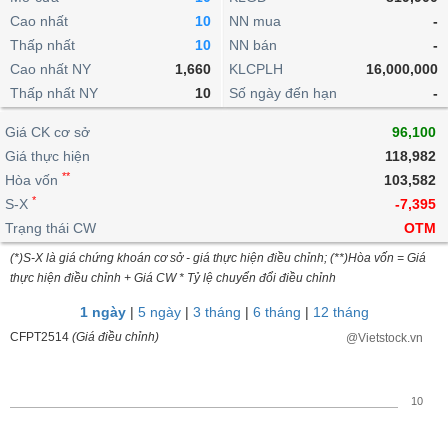
khoản
lai
dịch
lỗ
Phân
Vĩ
Cao nhất
10
NN mua
-
Thống
Định
tích
mô
BẤT
Chứng
IR
Thấp nhất
10
NN bán
-
Giao
kê
Chứng
giá
kỹ
ĐỘNG
quyền
Awards
Cao nhất NY
1,660
KLCPLH
16,000,000
dịch
giao
quyền
thuật
SẢN
Nước
nội
dịch
Thấp nhất NY
10
Số ngày đến hạn
-
Trái
ngoài
Tổng
bộ
Bảng
phiếu
Tin
quan
Giá CK cơ sở
96,100
giá
Đào
doanh
Tự
Niên
tức
TÀI
trực
tạo
Giá thực hiện
118,982
nghiệp
doanh
Thống
giám
CHÍNH
tuyến
**
Hòa vốn
103,582
kê
Top
Tài
*
S-X
-7,395
giao
Bộ
cổ
liệu
dịch
Dịch
Trạng thái CW
lọc
OTM
phiếu
cổ
HÀNG
vụ
cổ
Định
(*)S-X là giá chứng khoán cơ sở - giá thực hiện điều chỉnh; (**)Hòa vốn = Giá
đông
HÓA
Bản
phiếu
thực hiện điều chỉnh + Giá CW * Tỷ lệ chuyển đổi điều chỉnh
giá
đồ
So
ngành
1 ngày
|
5 ngày
|
3 tháng
|
6 tháng
|
12 tháng
sánh
KINH
CFPT2514
(Giá điều chỉnh)
@Vietstock.vn
cổ
Thống
TẾ
phiếu
kê
giao
Báo
10
dịch
cáo
THẾ
phân
GIỚI