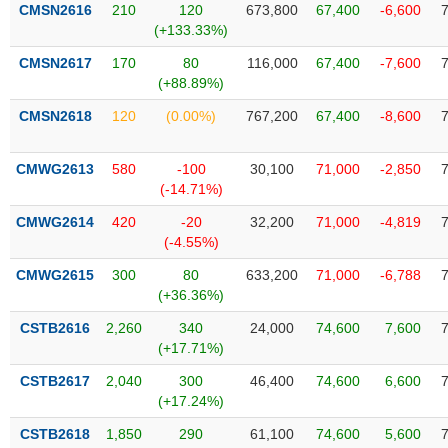
phân
CMSN2616
210
120
673,800
67,400
-6,600
tích
(+133.33%)
(-)
CMSN2617
170
80
116,000
67,400
-7,600
(+88.89%)
Thuật
CMSN2618
120
(0.00%)
767,200
67,400
-8,600
ngữ
(-)
CMWG2613
580
-100
30,100
71,000
-2,850
(-14.71%)
Dịch
vụ
CMWG2614
420
-20
32,200
71,000
-4,819
(-)
(-4.55%)
CMWG2615
300
80
633,200
71,000
-6,788
Đào
(+36.36%)
tạo
CSTB2616
2,260
340
24,000
74,600
7,600
(+17.71%)
CSTB2617
2,040
300
46,400
74,600
6,600
(+17.24%)
Sách
tài
CSTB2618
1,850
290
61,100
74,600
5,600