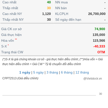
khoản
Cao nhất
lai
40
NN mua
-
dịch
lỗ
Phân
Vĩ
Thống
Thấp nhất
30
NN bán
-
Định
tích
mô
BẤT
Chứng
IR
Giao
kê
Chứng
giá
Cao nhất NY
1,120
KLCPLH
26,700,000
kỹ
ĐỘNG
quyền
Awards
dịch
giao
quyền
thuật
SẢN
Thấp nhất NY
30
Số ngày đến hạn
-
Nước
nội
dịch
Trái
ngoài
Tổng
bộ
Bảng
phiếu
Giá CK cơ sở
74,900
Tin
quan
giá
Đào
doanh
Tự
Giá thực hiện
Niên
tức
135,000
TÀI
trực
tạo
nghiệp
doanh
Thống
giám
**
Hòa vốn
115,566
CHÍNH
tuyến
kê
*
S-X
-40,333
Top
Tài
giao
Bộ
cổ
Trạng thái CW
OTM
liệu
dịch
Dịch
lọc
phiếu
cổ
HÀNG
(*)S-X là giá chứng khoán cơ sở - giá thực hiện điều chỉnh; (**)Hòa vốn = Giá
vụ
cổ
Định
đông
HÓA
thực hiện điều chỉnh + Giá CW * Tỷ lệ chuyển đổi điều chỉnh
Bản
phiếu
giá
đồ
1 ngày
|
5 ngày
|
3 tháng
|
6 tháng
|
12 tháng
So
ngành
sánh
CFPT2513
(Giá điều chỉnh)
@Vietstock.vn
KINH
cổ
Thống
TẾ
phiếu
kê
giao
30
Báo
dịch
cáo
THẾ
phân
GIỚI