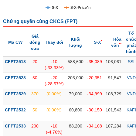
S-X
S-X-Price*n
Trạng
thái
NGÀNH
Chứng quyền cùng CKCS (
FPT
)
cổ
phiếu
Tổ
Giá
Khối
Hòa
chứ
Quy
*
Mã CW
đóng
Thay đổi
S-X
**
lượng
vốn
phát
DOANH
mô
cửa
hàn
NGHIỆP
thị
trường
CFPT2518
20
-10
588,600
-35,089
106,061
SSI
(-33.33%)
Niêm
CỔ
yết
CFPT2528
50
-20
203,000
-20,351
91,547
VND
PHIẾU
(-28.57%)
Niêm
yết
CFPT2529
370
(0.00%)
79,000
-34,999
108,729
VND
mới
PHÁI
Niêm
SINH
CFPT2532
50
(0.00%)
60,800
-30,150
101,543
KAFI
yết
bổ
CFPT2533
200
-10
88,200
-34,108
107,284
KAFI
sung
TRÁI
(-4.76%)