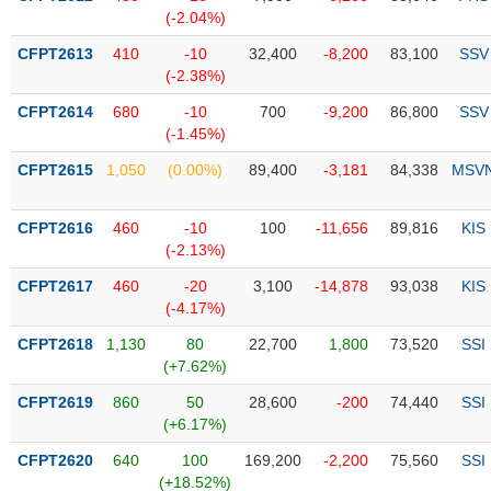
Tổng
VS-
(-2.04%)
quan
SECTOR
CFPT2613
410
-10
32,400
-8,200
83,100
SSV
Giao
(-2.38%)
dịch
CFPT2614
680
-10
700
-9,200
86,800
SSV
Tài
(-1.45%)
chính
NĂNG
CFPT2615
1,050
(0.00%)
89,400
-3,181
84,338
MSV
Phân
LƯỢNG
tích
kỹ
CFPT2616
460
-10
100
-11,656
89,816
KIS
thuật
(-2.13%)
Hồ
CFPT2617
460
-20
3,100
-14,878
93,038
KIS
NGUYÊN
sơ
(-4.17%)
VẬT
doanh
LIỆU
CFPT2618
1,130
80
22,700
1,800
73,520
SSI
nghiệp
(+7.62%)
Tin
CFPT2619
860
50
28,600
-200
74,440
SSI
tức
(+6.17%)
sự
CÔNG
kiện
CFPT2620
640
100
169,200
-2,200
75,560
SSI
NGHIỆP
(+18.52%)
Tài