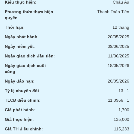
Kiểu thực hiện
:
Châu Âu
phân
tích
Phương thức thực hiện
Thanh Toán Tiền
(-)
quyền
:
Thời hạn
:
12 tháng
Thuật
ngữ
Ngày phát hành
:
20/05/2025
(-)
Ngày niêm yết
:
09/06/2025
Ngày giao dịch đầu tiên
:
11/06/2025
Dịch
vụ
Ngày giao dịch cuối
18/05/2026
(-)
cùng
:
Ngày đáo hạn
:
20/05/2026
Đào
Tỷ lệ chuyển đổi
:
13 : 1
tạo
TLCĐ điều chỉnh
:
11.0966 : 1
Giá phát hành
:
1,700
Giá thực hiện
:
135,000
Sách
tài
Giá TH điều chỉnh
:
115,233