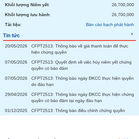
chính
Khối lượng Niêm yết
:
26,700,000
Khối lượng lưu hành
:
26,700,000
Tài liệu
:
Bản cáo bạch phát hành
Công
Tin tức
cụ
đầu
20/05/2026
CFPT2513: Thông báo về giá thanh toán để thực
tư
hiện chứng quyền
07/05/2026
CFPT2513: Quyết định về việc hủy niêm yết chứng
quyền có bảo đảm
07/05/2026
CFPT2513: Thông báo ngày ĐKCC thực hiện quyền
Truyền
do đáo hạn
thông
tài
29/04/2026
CFPT2513: Thông báo ngày ĐKCC thực hiện chứng
chính
quyền có bảo đảm tại ngày đáo hạn
01/12/2025
CFPT2513: Thông báo điều chỉnh chứng quyền
Dữ
liệu