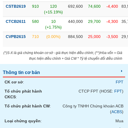
Tất cả
Cổ phiếu
Chỉ số
Chứng chỉ quỹ
Chứng q
CSTB2619
910
120
692,600
74,600
-4,400
83,
(+15.19%)
Lãnh
đạo
CTCB2611
580
10
440,000
29,700
-4,300
35,
(-)
(+1.75%)
CVPB2615
710
(0.00%)
884,500
25,000
-3,500
29,
Tất cả
Người nội bộ
Người liên quan
Cổ đông lớn
Tin
(*)S-X là giá chứng khoán cơ sở - giá thực hiện điều chỉnh; (**)Hòa vốn = Giá
tức
thực hiện điều chỉnh + Giá CW * Tỷ lệ chuyển đổi điều chỉnh
(-)
Thông tin cơ bản
Bài
CK cơ sở
:
FPT
viết
của
Tổ chức phát hành
CTCP FPT (HOSE:
FPT
)
tác
CKCS
:
giả
(-)
Tổ chức phát hành CW
:
Công ty TNHH Chứng khoán ACB
(
ACBS
)
Báo
Loại chứng quyền
:
Mua
cáo