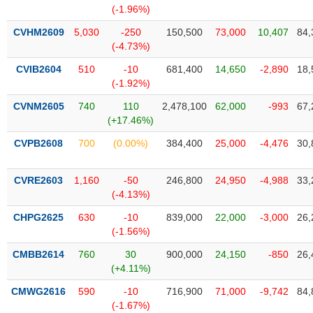
VỤ
(-1.96%)
TRUYỀN
CVHM2609
5,030
-250
150,500
73,000
10,407
84,
THÔNG
(-4.73%)
CVIB2604
510
-10
681,400
14,650
-2,890
18,
(-1.92%)
TIỆN
CVNM2605
740
110
2,478,100
62,000
-993
67,
ÍCH
(+17.46%)
CVPB2608
700
(0.00%)
384,400
25,000
-4,476
30,
CVRE2603
1,160
-50
246,800
24,950
-4,988
33,
BẤT
(-4.13%)
ĐỘNG
CHPG2625
630
-10
839,000
22,000
-3,000
26,
SẢN
(-1.56%)
Mã
CMBB2614
760
30
900,000
24,150
-850
26,
chứng
(+4.11%)
khoán
(-)
CMWG2616
590
-10
716,900
71,000
-9,742
84,
(-1.67%)