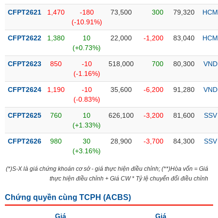
liệu
CFPT2621
1,470
-180
73,500
300
79,320
HCM
(-10.91%)
Tâm
lý
CFPT2622
1,380
10
22,000
-1,200
83,040
HCM
TIÊU
thị
(+0.73%)
DÙNG
trường
KHÔNG
CFPT2623
850
-10
518,000
700
80,300
VND
THIẾT
(-1.16%)
YẾU
CFPT2624
1,190
-10
35,600
-6,200
91,280
VND
(-0.83%)
CFPT2625
760
10
626,100
-3,200
81,600
SSV
(+1.33%)
TIÊU
DÙNG
CFPT2626
980
30
28,900
-3,700
84,300
SSV
(+3.16%)
THIẾT
YẾU
(*)S-X là giá chứng khoán cơ sở - giá thực hiện điều chỉnh; (**)Hòa vốn = Giá
thực hiện điều chỉnh + Giá CW * Tỷ lệ chuyển đổi điều chỉnh
Chứng quyền cùng TCPH (
ACBS
)
CHĂM
Giá
Giá