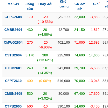
SÓC
Khối
*
Mã CW
đóng
Thay đổi
CK cơ
S-X
lượng
v
SỨC
cửa
sở
KHỎE
CHPG2604
170
-20
1,269,000
22,000
-3,885
26,
(-10.53%)
CMBB2604
430
20
42,700
24,150
-1,812
27,
(+4.88%)
TÀI
CHÍNH
CMWG2604
270
-20
402,100
71,000
-12,696
85,
(-6.90%)
CSTB2604
3,170
380
225,900
74,600
14,600
75,
(+13.62%)
CÔNG
CTCB2601
240
10
241,800
29,700
-6,538
37,
NGHỆ
(+4.35%)
THÔNG
TIN
CFPT2610
400
(0.00%)
516,600
70,800
-13,045
88,
CMSN2609
530
20
30,000
67,400
-17,600
89,
(+3.92%)
DỊCH
CTPB2605
500
-10
390,100
14,600
-3,400
19,