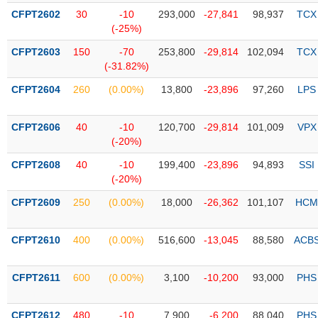
PHIẾU
Hủy
CFPT2602
30
-10
293,000
-27,841
98,937
TCX
niêm
(-25%)
yết
CFPT2603
150
-70
253,800
-29,814
102,094
TCX
Theo
CÔNG
(-31.82%)
dõi
CỤ
đặc
CFPT2604
260
(0.00%)
13,800
-23,896
97,260
LPS
ĐẦU
biệt
TƯ
Không
CFPT2606
40
-10
120,700
-29,814
101,009
VPX
được
(-20%)
ký
XUẤT
CFPT2608
40
-10
199,400
-23,896
94,893
SSI
quỹ
DỮ
(-20%)
LIỆU
Danh
CFPT2609
250
(0.00%)
18,000
-26,362
101,107
HCM
mục
ETF
TIN
CFPT2610
400
(0.00%)
516,600
-13,045
88,580
ACB
Cổ
MỚI
phiếu
chi
CFPT2611
600
(0.00%)
3,100
-10,200
93,000
PHS
Ngành
tiết
(-)
CFPT2612
480
-10
7,900
-6,200
88,040
PHS