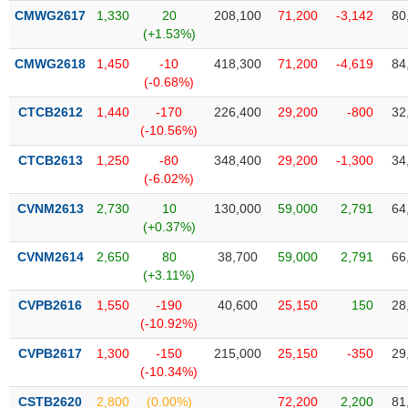
Tất cả
Cổ phiếu
Chỉ số
Chứng chỉ quỹ
Chứng q
CMWG2617
1,330
20
208,100
71,200
-3,142
80
(+1.53%)
Lãnh
CMWG2618
1,450
-10
418,300
71,200
-4,619
84
đạo
(-)
(-0.68%)
CTCB2612
1,440
-170
226,400
29,200
-800
32
Tất cả
Người nội bộ
Người liên quan
Cổ đông lớn
(-10.56%)
CTCB2613
1,250
-80
348,400
29,200
-1,300
34
Tin
(-6.02%)
tức
(-)
CVNM2613
2,730
10
130,000
59,000
2,791
64
(+0.37%)
Bài
CVNM2614
2,650
80
38,700
59,000
2,791
66
viết
(+3.11%)
của
tác
CVPB2616
1,550
-190
40,600
25,150
150
28
giả
(-10.92%)
(-)
CVPB2617
1,300
-150
215,000
25,150
-350
29
(-10.34%)
Báo
cáo
CSTB2620
2,800
(0.00%)
72,200
2,200
81