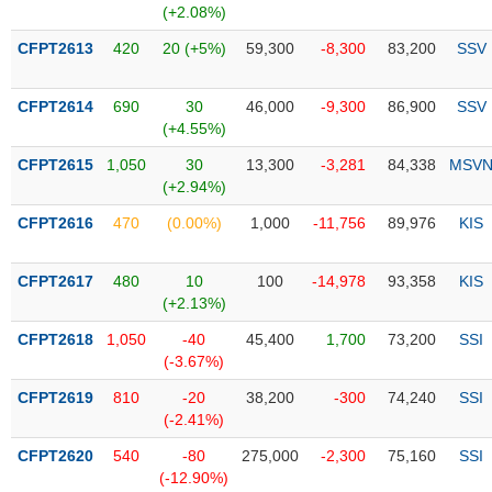
Tổng
VS-
(+2.08%)
quan
SECTOR
CFPT2613
420
20 (+5%)
59,300
-8,300
83,200
SSV
Giao
dịch
CFPT2614
690
30
46,000
-9,300
86,900
SSV
Tài
(+4.55%)
chính
NĂNG
CFPT2615
1,050
30
13,300
-3,281
84,338
MSV
Phân
LƯỢNG
(+2.94%)
tích
kỹ
CFPT2616
470
(0.00%)
1,000
-11,756
89,976
KIS
thuật
Hồ
CFPT2617
480
10
100
-14,978
93,358
KIS
NGUYÊN
sơ
(+2.13%)
VẬT
doanh
LIỆU
CFPT2618
1,050
-40
45,400
1,700
73,200
SSI
nghiệp
(-3.67%)
Tin
CFPT2619
810
-20
38,200
-300
74,240
SSI
tức
(-2.41%)
sự
CÔNG
kiện
CFPT2620
540
-80
275,000
-2,300
75,160
SSI
NGHIỆP
(-12.90%)
Tài