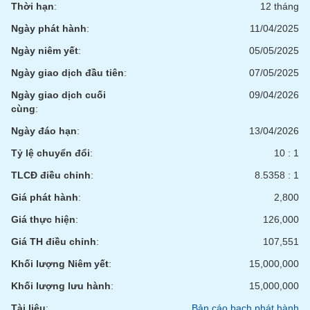
chính
Thời hạn
:
12 tháng
Ngày phát hành
:
11/04/2025
Ngày niêm yết
:
05/05/2025
Công
Ngày giao dịch đầu tiên
:
07/05/2025
cụ
Ngày giao dịch cuối
09/04/2026
đầu
cùng
:
tư
Ngày đáo hạn
:
13/04/2026
Tỷ lệ chuyển đổi
:
10 : 1
TLCĐ điều chỉnh
:
8.5358 : 1
Truyền
thông
Giá phát hành
:
2,800
tài
chính
Giá thực hiện
:
126,000
Giá TH điều chỉnh
:
107,551
Khối lượng Niêm yết
:
15,000,000
Dữ
Khối lượng lưu hành
:
15,000,000
liệu
Tài liệu
:
Bản cáo bạch phát hành