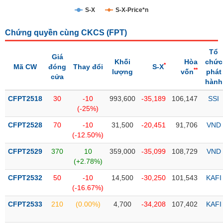
S-X
S-X-Price*n
Trạng
thái
NGÀNH
Chứng quyền cùng CKCS (
FPT
)
cổ
phiếu
Tổ
Giá
Khối
Hòa
chức
*
Mã CW
đóng
Thay đổi
S-X
Quy
**
lượng
vốn
phát
cửa
DOANH
mô
hành
NGHIỆP
thị
CFPT2518
trường
30
-10
993,600
-35,189
106,147
SSI
(-25%)
Niêm
CỔ
CFPT2528
yết
70
-10
31,500
-20,451
91,706
VND
PHIẾU
(-12.50%)
Niêm
CFPT2529
yết
370
10
359,000
-35,099
108,729
VND
(+2.78%)
mới
PHÁI
CFPT2532
Niêm
50
-10
14,500
-30,250
101,543
KAFI
SINH
(-16.67%)
yết
bổ
CFPT2533
210
(0.00%)
4,700
-34,208
107,402
KAFI
sung
TRÁI