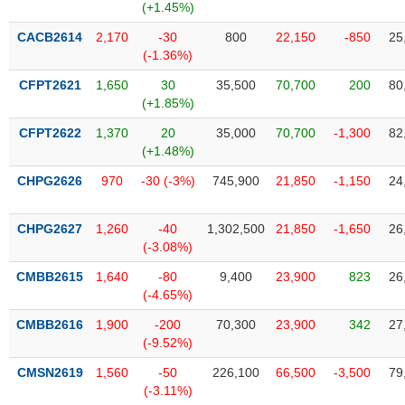
VỤ
(+1.45%)
TRUYỀN
CACB2614
2,170
-30
800
22,150
-850
25
THÔNG
(-1.36%)
CFPT2621
1,650
30
35,500
70,700
200
80
(+1.85%)
CFPT2622
1,370
20
35,000
70,700
-1,300
82
TIỆN
(+1.48%)
ÍCH
CHPG2626
970
-30 (-3%)
745,900
21,850
-1,150
24
CHPG2627
1,260
-40
1,302,500
21,850
-1,650
26
BẤT
(-3.08%)
ĐỘNG
CMBB2615
1,640
-80
9,400
23,900
823
26
SẢN
(-4.65%)
CMBB2616
1,900
-200
70,300
23,900
342
27
Mã
(-9.52%)
chứng
khoán
(-)
CMSN2619
1,560
-50
226,100
66,500
-3,500
79
(-3.11%)