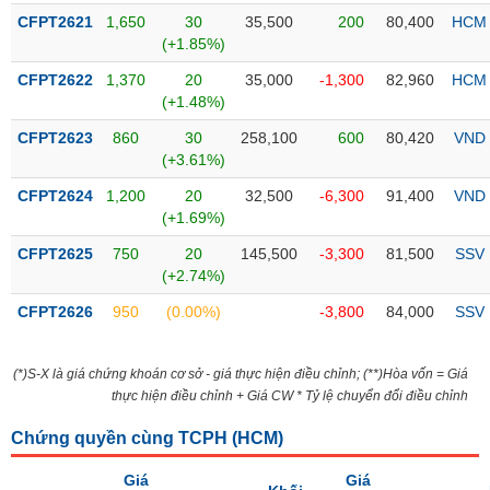
liệu
CFPT2621
1,650
30
35,500
200
80,400
HCM
(+1.85%)
Tâm
CFPT2622
1,370
20
35,000
-1,300
82,960
HCM
lý
TIÊU
(+1.48%)
thị
DÙNG
trường
KHÔNG
CFPT2623
860
30
258,100
600
80,420
VND
THIẾT
(+3.61%)
YẾU
CFPT2624
1,200
20
32,500
-6,300
91,400
VND
(+1.69%)
CFPT2625
750
20
145,500
-3,300
81,500
SSV
(+2.74%)
TIÊU
CFPT2626
950
(0.00%)
-3,800
84,000
SSV
DÙNG
THIẾT
YẾU
(*)S-X là giá chứng khoán cơ sở - giá thực hiện điều chỉnh; (**)Hòa vốn = Giá
thực hiện điều chỉnh + Giá CW * Tỷ lệ chuyển đổi điều chỉnh
Chứng quyền cùng TCPH (
HCM
)
CHĂM
Giá
Giá