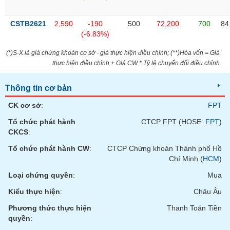
phân
tích
(-)
CSTB2621
2,590
-190
500
72,200
700
84
(-6.83%)
Thuật
(*)S-X là giá chứng khoán cơ sở - giá thực hiện điều chỉnh; (**)Hòa vốn = Giá
ngữ
thực hiện điều chỉnh + Giá CW * Tỷ lệ chuyển đổi điều chỉnh
(-)
Thông tin cơ bản
Dịch
CK cơ sở
:
FPT
vụ
(-)
Tổ chức phát hành
CTCP FPT (HOSE:
FPT
)
CKCS
:
Tổ chức phát hành CW
:
CTCP Chứng khoán Thành phố Hồ
Đào
Chí Minh (
HCM
)
tạo
Loại chứng quyền
:
Mua
Kiểu thực hiện
:
Châu Âu
Phương thức thực hiện
Thanh Toán Tiền
Sách
quyền
:
tài