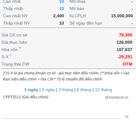
khoản
Cao nhất
10
NN mua
-
lai
dịch
lỗ
Phân
Vĩ
Thấp nhất
Thống
10
NN bán
-
Định
tích
mô
BẤT
Chứng
IR
Giao
kê
Chứng
Cao nhất NY
2,400
KLCPLH
15,000,000
giá
kỹ
ĐỘNG
quyền
Awards
dịch
giao
quyền
Thấp nhất NY
10
Số ngày đến hạn
-
thuật
SẢN
Nước
nội
dịch
Trái
ngoài
Tổng
bộ
Bảng
Giá CK cơ sở
phiếu
78,300
Tin
quan
giá
Đào
doanh
Giá thực hiện
126,000
Tự
Niên
tức
TÀI
trực
tạo
nghiệp
**
doanh
Hòa vốn
Thống
107,637
giám
CHÍNH
tuyến
kê
*
S-X
-29,251
Top
Tài
giao
Bộ
Trạng thái CW
OTM
cổ
liệu
dịch
Dịch
lọc
phiếu
cổ
(*)S-X là giá chứng khoán cơ sở - giá thực hiện điều chỉnh; (**)Hòa vốn = Giá
HÀNG
vụ
cổ
Định
đông
thực hiện điều chỉnh + Giá CW * Tỷ lệ chuyển đổi điều chỉnh
HÓA
Bản
phiếu
giá
đồ
1 ngày
|
5 ngày
|
3 tháng
|
6 tháng
|
12 tháng
So
ngành
CFPT2512
(Giá điều chỉnh)
@Vietstock.vn
sánh
KINH
cổ
Thống
TẾ
phiếu
kê
10
giao
Báo
dịch
cáo
THẾ
phân
GIỚI