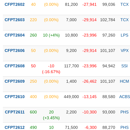
PHIẾU
Hủy
CFPT2602
40
(0.00%)
81,200
-27,941
99,036
TCX
niêm
yết
CFPT2603
220
(0.00%)
7,000
-29,914
102,784
TCX
Theo
CÔNG
dõi
CỤ
đặc
CFPT2604
260
10 (+4%)
10,800
-23,996
97,260
LPS
ĐẦU
biệt
TƯ
Không
CFPT2606
50
(0.00%)
9,200
-29,914
101,107
VPX
được
ký
XUẤT
CFPT2608
50
-10
117,700
-23,996
94,942
SSI
quỹ
DỮ
(-16.67%)
LIỆU
Danh
CFPT2609
250
(0.00%)
1,400
-26,462
101,107
HCM
mục
ETF
CFPT2610
400
(0.00%)
449,000
-13,145
88,580
ACBS
TIN
Cổ
MỚI
phiếu
CFPT2611
600
20
2,200
-10,300
93,000
PHS
chi
Ngành
(+3.45%)
tiết
(-)
CFPT2612
490
10
71,500
-6,300
88,270
PHS