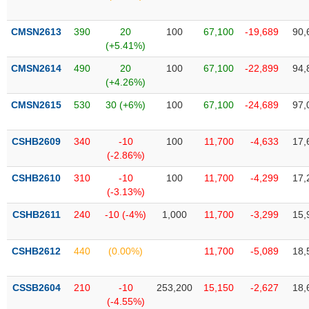
phân
tích
(-)
CMSN2613
390
20
100
67,100
-19,689
90,
(+5.41%)
CMSN2614
490
20
100
67,100
-22,899
94,
Thuật
(+4.26%)
ngữ
(-)
CMSN2615
530
30 (+6%)
100
67,100
-24,689
97,
Dịch
CSHB2609
340
-10
100
11,700
-4,633
17,
vụ
(-2.86%)
(-)
CSHB2610
310
-10
100
11,700
-4,299
17,
(-3.13%)
Đào
CSHB2611
240
-10 (-4%)
1,000
11,700
-3,299
15,
tạo
CSHB2612
440
(0.00%)
11,700
-5,089
18,
Sách
CSSB2604
210
-10
253,200
15,150
-2,627
18,
tài
(-4.55%)