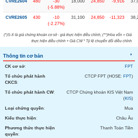
CVRE2604
480
-30
18,000
24,850
-9,916
37,
(-5.88%)
CVRE2605
430
-10
31,100
24,850
-11,323
38,
(-2.27%)
(*)S-X là giá chứng khoán cơ sở - giá thực hiện điều chỉnh; (**)Hòa vốn = Giá
thực hiện điều chỉnh + Giá CW * Tỷ lệ chuyển đổi điều chỉnh
Thông tin cơ bản
CK cơ sở
:
FPT
Tổ chức phát hành
CTCP FPT (HOSE:
FPT
)
CKCS
:
Tổ chức phát hành CW
:
CTCP Chứng khoán KIS Việt Nam
(
KIS
)
Loại chứng quyền
:
Mua
Kiểu thực hiện
:
Châu Âu
Phương thức thực hiện
Thanh Toán Tiền
quyền
: