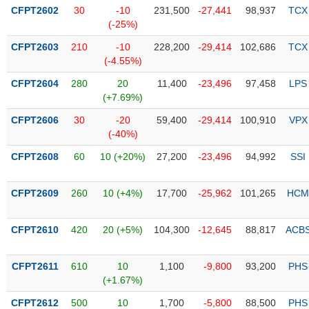
PHIẾU
Hủy
CFPT2602
30
-10
231,500
-27,441
98,937
TCX
niêm
(-25%)
yết
CFPT2603
210
-10
228,200
-29,414
102,686
TCX
Theo
(-4.55%)
CÔNG
dõi
CỤ
đặc
CFPT2604
280
20
11,400
-23,496
97,458
LPS
ĐẦU
biệt
(+7.69%)
TƯ
Không
CFPT2606
30
-20
59,400
-29,414
100,910
VPX
được
(-40%)
ký
XUẤT
CFPT2608
60
10 (+20%)
27,200
-23,496
94,992
SSI
quỹ
DỮ
LIỆU
Danh
CFPT2609
260
10 (+4%)
17,700
-25,962
101,265
HCM
mục
ETF
CFPT2610
420
20 (+5%)
104,300
-12,645
88,817
ACB
TIN
Cổ
MỚI
phiếu
CFPT2611
610
10
1,100
-9,800
93,200
PHS
chi
Ngành
(+1.67%)
tiết
(-)
CFPT2612
500
10
1,700
-5,800
88,500
PHS