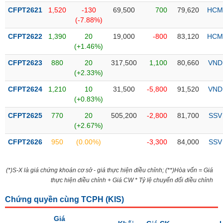
liệu
CFPT2621
1,520
-130
69,500
700
79,620
HCM
(-7.88%)
Tâm
CFPT2622
1,390
20
19,000
-800
83,120
HCM
lý
TIÊU
(+1.46%)
thị
DÙNG
trường
KHÔNG
CFPT2623
880
20
317,500
1,100
80,660
VND
THIẾT
(+2.33%)
YẾU
CFPT2624
1,210
10
31,500
-5,800
91,520
VND
(+0.83%)
CFPT2625
770
20
505,200
-2,800
81,700
SSV
(+2.67%)
TIÊU
CFPT2626
950
(0.00%)
-3,300
84,000
SSV
DÙNG
THIẾT
YẾU
(*)S-X là giá chứng khoán cơ sở - giá thực hiện điều chỉnh; (**)Hòa vốn = Giá
thực hiện điều chỉnh + Giá CW * Tỷ lệ chuyển đổi điều chỉnh
Chứng quyền cùng TCPH (
KIS
)
CHĂM
Giá