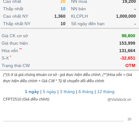
khoản
Cao nhất
20
NN mua
19,200
lai
dịch
lỗ
Phân
Vĩ
Thấp nhất
Thống
10
NN bán
-
Định
tích
mô
BẤT
Chứng
IR
Giao
kê
Chứng
Cao nhất NY
1,360
KLCPLH
1,000,000
giá
kỹ
ĐỘNG
quyền
Awards
dịch
giao
quyền
Thấp nhất NY
10
Số ngày đến hạn
-
thuật
SẢN
Nước
nội
dịch
Trái
ngoài
Tổng
bộ
Bảng
Giá CK cơ sở
phiếu
98,800
Tin
quan
giá
Đào
doanh
Giá thực hiện
153,999
Tự
Niên
tức
TÀI
trực
tạo
nghiệp
**
doanh
Hòa vốn
Thống
131,664
giám
CHÍNH
tuyến
kê
*
S-X
-32,651
Top
Tài
giao
Bộ
Trạng thái CW
OTM
cổ
liệu
dịch
Dịch
lọc
phiếu
cổ
(*)S-X là giá chứng khoán cơ sở - giá thực hiện điều chỉnh; (**)Hòa vốn = Giá
HÀNG
vụ
cổ
Định
đông
thực hiện điều chỉnh + Giá CW * Tỷ lệ chuyển đổi điều chỉnh
HÓA
Bản
phiếu
giá
đồ
1 ngày
|
5 ngày
|
3 tháng
|
6 tháng
|
12 tháng
So
ngành
CFPT2510
(Giá điều chỉnh)
@Vietstock.vn
sánh
KINH
cổ
Thống
TẾ
phiếu
kê
20
giao
Báo
dịch
cáo
THẾ
phân
GIỚI