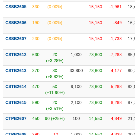
chính
CSSB2605
330
(0.00%)
15,150
-1,961
18,
CSSB2606
190
(0.00%)
15,150
-849
16,
Công
cụ
CSSB2607
230
(0.00%)
15,150
-1,738
17,
đầu
tư
CSTB2612
630
20
1,000
73,600
-7,288
85,
(+3.28%)
CSTB2613
370
30
33,800
73,600
-4,177
80,
(+8.82%)
Truyền
thông
CSTB2614
470
50
9,100
73,600
-5,288
82,
tài
(+11.90%)
chính
CSTB2615
590
20
2,100
73,600
-8,288
87,
(+3.51%)
CTPB2607
450
90 (+25%)
100
14,550
-4,849
21,
Dữ
liệu
CTPB2608
290
-10
1,000
14,550
-4,338
20,