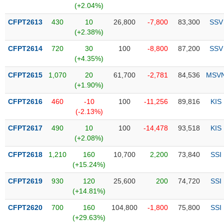
Tổng
VS-
(+2.04%)
quan
SECTOR
CFPT2613
430
10
26,800
-7,800
83,300
SSV
Giao
(+2.38%)
dịch
CFPT2614
720
30
100
-8,800
87,200
SSV
Tài
(+4.35%)
chính
NĂNG
CFPT2615
1,070
20
61,700
-2,781
84,536
MSV
Phân
LƯỢNG
(+1.90%)
tích
kỹ
CFPT2616
460
-10
100
-11,256
89,816
KIS
thuật
(-2.13%)
Hồ
CFPT2617
490
10
100
-14,478
93,518
KIS
NGUYÊN
sơ
(+2.08%)
VẬT
doanh
LIỆU
CFPT2618
1,210
160
10,700
2,200
73,840
SSI
nghiệp
(+15.24%)
Tin
CFPT2619
930
120
25,600
200
74,720
SSI
tức
(+14.81%)
sự
CÔNG
kiện
CFPT2620
700
160
104,800
-1,800
75,800
SSI
NGHIỆP
(+29.63%)
Tài