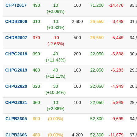
Tất cả
Cổ phiếu
Chỉ số
Chứng chỉ quỹ
Chứng q
CFPT2617
490
10
100
71,200
-14,478
93,
(+2.08%)
Lãnh
CHDB2606
310
10
2,600
26,550
-3,449
31,
đạo
(-)
(+3.33%)
CHDB2607
370
-10
500
26,550
-5,449
34,
Tất cả
Người nội bộ
Người liên quan
Cổ đông lớn
(-2.63%)
CHPG2618
390
40
200
22,050
-6,838
30,
Tin
(+11.43%)
tức
(-)
CHPG2619
400
40
100
22,050
-6,283
29,
(+11.11%)
Bài
CHPG2620
320
30
100
22,050
-4,949
28,
viết
(+10.34%)
của
tác
CHPG2621
360
10
100
22,050
-5,949
29,
giả
(+2.86%)
(-)
CLPB2605
600
(0.00%)
52,300
-9,699
64,
Báo
cáo
CLPB2606
480
(0.00%)
4,200
52,300
-11,679
67,