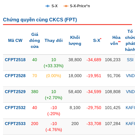
S-X
S-X-Price*n
Trạng
thái
NGÀNH
Chứng quyền cùng CKCS (
FPT
)
cổ
phiếu
Tổ
Giá
Khối
Hòa
chứ
*
Mã CW
đóng
Thay đổi
S-X
Quy
**
lượng
vốn
phát
cửa
DOANH
mô
hàn
NGHIỆP
thị
CFPT2518
trường
40
10
38,800
-34,689
106,233
SSI
(+33.33%)
Niêm
CỔ
CFPT2528
yết
70
(0.00%)
18,000
-19,951
91,706
VND
PHIẾU
Niêm
CFPT2529
yết
380
10
58,400
-34,599
108,808
VND
(+2.70%)
mới
PHÁI
CFPT2532
Niêm
40
-10
8,100
-29,750
101,425
KAFI
SINH
(-20%)
yết
bổ
CFPT2533
200
-10
200
-33,708
107,284
KAFI
sung
TRÁI
(-4.76%)