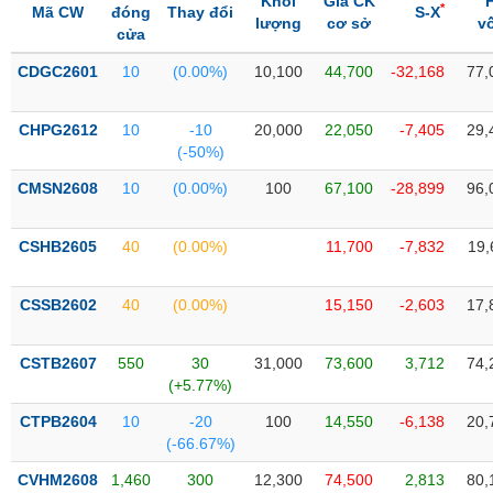
Khối
Giá CK
SÓC
*
Mã CW
đóng
Thay đổi
S-X
lượng
cơ sở
v
SỨC
cửa
KHỎE
CDGC2601
10
(0.00%)
10,100
44,700
-32,168
77,
CHPG2612
10
-10
20,000
22,050
-7,405
29,
(-50%)
TÀI
CHÍNH
CMSN2608
10
(0.00%)
100
67,100
-28,899
96,
CSHB2605
40
(0.00%)
11,700
-7,832
19,
CÔNG
CSSB2602
40
(0.00%)
15,150
-2,603
17,
NGHỆ
THÔNG
CSTB2607
550
30
31,000
73,600
3,712
74,
TIN
(+5.77%)
CTPB2604
10
-20
100
14,550
-6,138
20,
(-66.67%)
DỊCH
CVHM2608
1,460
300
12,300
74,500
2,813
80,