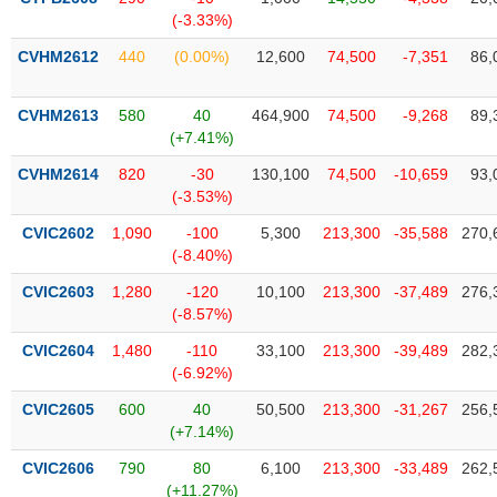
tài
(-3.33%)
chính
CVHM2612
440
(0.00%)
12,600
74,500
-7,351
86,
CVHM2613
580
40
464,900
74,500
-9,268
89,
(+7.41%)
CVHM2614
820
-30
130,100
74,500
-10,659
93,
(-3.53%)
CVIC2602
1,090
-100
5,300
213,300
-35,588
270,
(-8.40%)
CVIC2603
1,280
-120
10,100
213,300
-37,489
276,
(-8.57%)
CVIC2604
1,480
-110
33,100
213,300
-39,489
282,
(-6.92%)
CVIC2605
600
40
50,500
213,300
-31,267
256,
(+7.14%)
CVIC2606
790
80
6,100
213,300
-33,489
262,
(+11.27%)