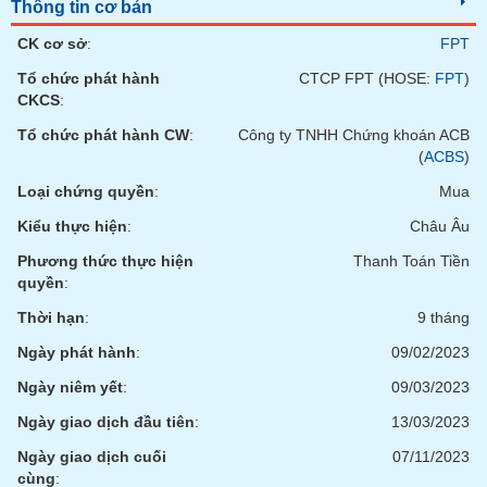
Tất cả
Cổ phiếu
Chỉ số
Chứng chỉ quỹ
Chứng q
Thông tin cơ bản
CK cơ sở
:
FPT
Lãnh
Tổ chức phát hành
CTCP FPT (HOSE:
FPT
)
đạo
(-)
CKCS
:
Tổ chức phát hành CW
:
Công ty TNHH Chứng khoán ACB
Tất cả
Người nội bộ
Người liên quan
Cổ đông lớn
(
ACBS
)
Loại chứng quyền
:
Mua
Tin
tức
Kiểu thực hiện
:
Châu Âu
(-)
Phương thức thực hiện
Thanh Toán Tiền
quyền
:
Bài
Thời hạn
:
9 tháng
viết
của
Ngày phát hành
:
09/02/2023
tác
giả
Ngày niêm yết
:
09/03/2023
(-)
Ngày giao dịch đầu tiên
:
13/03/2023
Ngày giao dịch cuối
07/11/2023
Báo
cáo
cùng
: