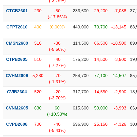
(-3.79%)
SÓC
SỨC
CTCB2601
230
-50
236,600
29,200
-7,038
37,
KHỎE
(-17.86%)
CFPT2610
400
(0.00%)
449,000
70,700
-13,145
88,
CMSN2609
510
-30
114,500
66,500
-18,500
89,
TÀI
(-5.56%)
CHÍNH
CTPB2605
510
-40
175,200
14,500
-3,500
19,
(-7.27%)
CVHM2609
5,280
-70
254,700
77,100
14,507
85,
(-1.31%)
CÔNG
NGHỆ
CVIB2604
520
-20
317,700
14,550
-2,990
18,
THÔNG
(-3.70%)
TIN
CVNM2605
630
60
615,600
59,000
-3,993
66,
(+10.53%)
CVPB2608
700
-40
596,900
25,150
-4,326
30,
(-5.41%)
DỊCH