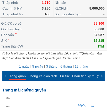
khoản
lai
Thấp nhất
1,710
NN bán
-
dịch
lỗ
Phân
Vĩ
Thống
Định
Cao nhất NY
3,280
KLCPLH
8,000,000
tích
mô
BẤT
Chứng
IR
Giao
kê
Chứng
giá
Thấp nhất NY
kỹ
480
Số ngày đến hạn
-
ĐỘNG
quyền
Awards
dịch
giao
quyền
thuật
SẢN
Nước
nội
dịch
Trái
Giá CK cơ sở
88,300
ngoài
Tổng
bộ
Bảng
phiếu
Giá thực hiện
86,000
Tin
quan
giá
Đào
doanh
Tự
**
Niên
tức
Hòa vốn
87,957
TÀI
trực
tạo
nghiệp
doanh
Thống
giám
*
S-X
15,215
CHÍNH
tuyến
kê
Top
Trạng thái CW
ITM
Tài
giao
Bộ
cổ
liệu
(*)S-X là giá chứng khoán cơ sở - giá thực hiện điều chỉnh; (**)Hòa vốn = Giá
dịch
Dịch
lọc
phiếu
cổ
HÀNG
thực hiện điều chỉnh + Giá CW * Tỷ lệ chuyển đổi điều chỉnh
vụ
cổ
Định
đông
HÓA
Bản
phiếu
1 ngày
|
5 ngày
|
3 tháng
|
6 tháng
|
12 tháng
giá
đồ
So
ngành
Tổng quan
Thống kê giao dịch
Tin tức
Phân tích kỹ thuật
CK
sánh
KINH
cổ
Thống
TẾ
phiếu
kê
Trạng thái chứng quyền
giao
Báo
dịch
20k
cáo
THẾ
phân
GIỚI