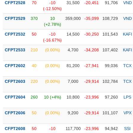
CFPT2528
70
-10
31,500
-20,451
91,706
VND
(-12.50%)
Trạng
thái
CFPT2529
370
10
359,000
-35,099
108,729
VND
NGÀNH
cổ
(+2.78%)
phiếu
CFPT2532
50
-10
14,500
-30,250
101,543
KAFI
Quy
(-16.67%)
DOANH
mô
CFPT2533
210
(0.00%)
4,700
-34,208
107,402
KAFI
NGHIỆP
thị
trường
CFPT2602
40
(0.00%)
81,200
-27,941
99,036
TCX
Niêm
CỔ
yết
PHIẾU
CFPT2603
220
(0.00%)
7,000
-29,914
102,784
TCX
Niêm
yết
mới
CFPT2604
260
10 (+4%)
10,800
-23,996
97,260
LPS
PHÁI
Niêm
SINH
yết
CFPT2606
50
(0.00%)
9,200
-29,914
101,107
VPX
bổ
sung
TRÁI
CFPT2608
50
-10
117,700
-23,996
94,942
SSI