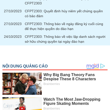
chính
CFPT2303
27/10/2023
CFPT2303: Quyết định hủy niêm yết chứng quyền
có bảo đảm
27/10/2023
CFPT2303: Thông báo về ngày đăng ký cuối cùng
Công
để thực hiện quyền do đáo hạn
cụ
đầu
24/10/2023
CFPT2303: Thông báo về việc lập danh sách người
tư
sở hữu chứng quyền tại ngày đáo hạn
Truyền
thông
tài
chính
Dữ
liệu