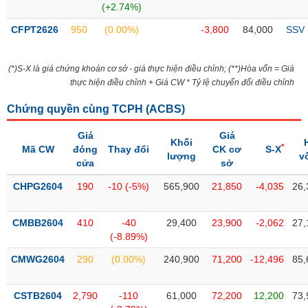
(+2.74%)
liệu
CFPT2626
950
(0.00%)
-3,800
84,000
SSV
Tâm
lý
TIÊU
thị
(*)S-X là giá chứng khoán cơ sở - giá thực hiện điều chỉnh; (**)Hòa vốn = Giá
DÙNG
trường
thực hiện điều chỉnh + Giá CW * Tỷ lệ chuyển đổi điều chỉnh
KHÔNG
THIẾT
Chứng quyền cùng TCPH (
ACBS
)
YẾU
Giá
Giá
Khối
*
Mã CW
đóng
Thay đổi
CK cơ
S-X
lượng
v
cửa
sở
TIÊU
CHPG2604
190
-10 (-5%)
565,900
21,850
-4,035
26,
DÙNG
THIẾT
CMBB2604
410
-40
29,400
23,900
-2,062
27,
YẾU
(-8.89%)
CMWG2604
290
(0.00%)
240,900
71,200
-12,496
85,
CSTB2604
2,790
-110
61,000
72,200
12,200
73,
CHĂM