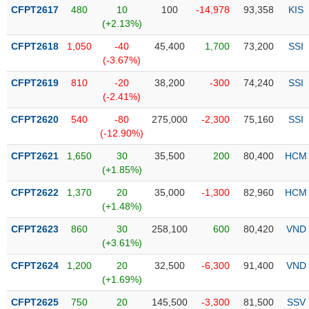
Tổng
VS-
CFPT2617
480
10
100
-14,978
93,358
KIS
quan
SECTOR
(+2.13%)
Giao
CFPT2618
1,050
-40
45,400
1,700
73,200
SSI
dịch
(-3.67%)
Tài
CFPT2619
810
-20
38,200
-300
74,240
SSI
chính
(-2.41%)
NĂNG
Phân
LƯỢNG
CFPT2620
540
-80
275,000
-2,300
75,160
SSI
tích
(-12.90%)
kỹ
thuật
CFPT2621
1,650
30
35,500
200
80,400
HCM
(+1.85%)
Hồ
NGUYÊN
sơ
CFPT2622
1,370
20
35,000
-1,300
82,960
HCM
VẬT
doanh
(+1.48%)
LIỆU
nghiệp
CFPT2623
860
30
258,100
600
80,420
VND
Tin
(+3.61%)
tức
CFPT2624
1,200
20
32,500
-6,300
91,400
VND
sự
(+1.69%)
CÔNG
kiện
NGHIỆP
CFPT2625
750
20
145,500
-3,300
81,500
SSV
Tài