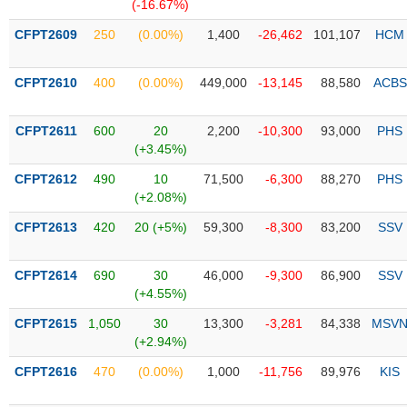
PHIẾU
Hủy
(-16.67%)
niêm
CFPT2609
250
(0.00%)
1,400
-26,462
101,107
HCM
yết
Theo
CFPT2610
400
(0.00%)
449,000
-13,145
88,580
ACBS
CÔNG
dõi
CỤ
đặc
ĐẦU
biệt
CFPT2611
600
20
2,200
-10,300
93,000
PHS
TƯ
(+3.45%)
Không
được
CFPT2612
490
10
71,500
-6,300
88,270
PHS
ký
(+2.08%)
XUẤT
quỹ
DỮ
CFPT2613
420
20 (+5%)
59,300
-8,300
83,200
SSV
LIỆU
Danh
mục
CFPT2614
690
30
46,000
-9,300
86,900
SSV
ETF
(+4.55%)
TIN
Cổ
MỚI
CFPT2615
1,050
30
13,300
-3,281
84,338
MSV
phiếu
(+2.94%)
chi
Ngành
CFPT2616
470
(0.00%)
1,000
-11,756
89,976
KIS
tiết
(-)