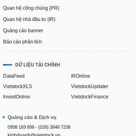
Quan hệ công chúng (PR)
Quan hệ nhà đầu tư (IR)
Quảng cáo banner
Báo cáo phân tích
DỮ LIỆU TÀI CHÍNH
DataFeed
IROnline
VietstockXLS
VietstockUpdater
InvestOnline
VietstockFinance
Quảng cáo & Dịch vụ
0908 169 898 - (028) 3848 7238
kinhdoanh@vietstock.vn