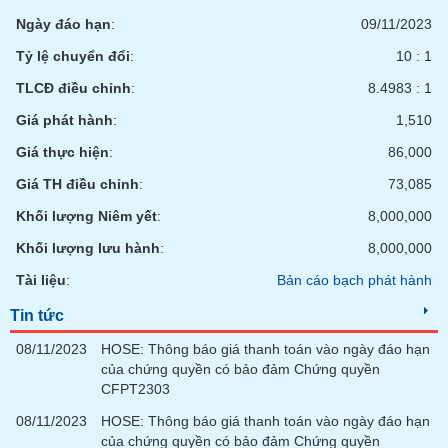
phân
Ngày đáo hạn
:
09/11/2023
tích
(-)
Tỷ lệ chuyển đổi
:
10 : 1
TLCĐ điều chỉnh
:
8.4983 : 1
Thuật
ngữ
Giá phát hành
:
1,510
(-)
Giá thực hiện
:
86,000
Giá TH điều chỉnh
:
73,085
Dịch
vụ
Khối lượng Niêm yết
:
8,000,000
(-)
Khối lượng lưu hành
:
8,000,000
Tài liệu
:
Bản cáo bạch phát hành
Đào
tạo
Tin tức
08/11/2023
HOSE: Thông báo giá thanh toán vào ngày đáo hạn
của chứng quyền có bảo đảm Chứng quyền
CFPT2303
Sách
08/11/2023
HOSE: Thông báo giá thanh toán vào ngày đáo hạn
tài
của chứng quyền có bảo đảm Chứng quyền