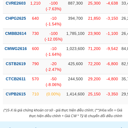
VỤ
CVRE2603
1,210
-100
887,300
25,300
-4,638
33,
TRUYỀN
(-7.63%)
THÔNG
CHPG2625
640
-10
394,700
21,850
-3,150
26,
(-1.54%)
CMBB2614
730
-100
1,785,100
23,900
-1,100
26,
(-12.05%)
TIỆN
CMWG2616
600
-10
1,023,600
71,200
-9,542
84,
ÍCH
(-1.64%)
CSTB2619
790
-20
425,600
72,200
-6,800
82,
(-2.47%)
BẤT
CTCB2611
570
-50
244,500
29,200
-4,800
35,
ĐỘNG
(-8.06%)
SẢN
CVPB2615
710
(0.00%)
1,414,600
25,150
-3,350
29,
Mã
chứng
(*)S-X là giá chứng khoán cơ sở - giá thực hiện điều chỉnh; (**)Hòa vốn = Giá
khoán
thực hiện điều chỉnh + Giá CW * Tỷ lệ chuyển đổi điều chỉnh
(-)