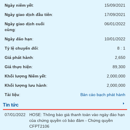
Tất cả
Cổ phiếu
Chỉ số
Chứng chỉ quỹ
Chứng q
Ngày niêm yết
:
15/09/2021
Ngày giao dịch đầu tiên
:
17/09/2021
Lãnh
đạo
Ngày giao dịch cuối
06/01/2022
(-)
cùng
:
Tất cả
Người nội bộ
Người liên quan
Cổ đông lớn
Ngày đáo hạn
:
10/01/2022
Tỷ lệ chuyển đổi
:
8 : 1
Tin
Giá phát hành
:
2,650
tức
(-)
Giá thực hiện
:
89,300
Khối lượng Niêm yết
:
2,000,000
Bài
Khối lượng lưu hành
:
2,000,000
viết
của
Tài liệu
:
Bản cáo bạch phát hành
tác
giả
(-)
Tin tức
07/01/2022
HOSE: Thông báo giá thanh toán vào ngày đáo hạn
của chứng quyền có bảo đảm - Chứng quyền
Báo
CFPT2106
cáo