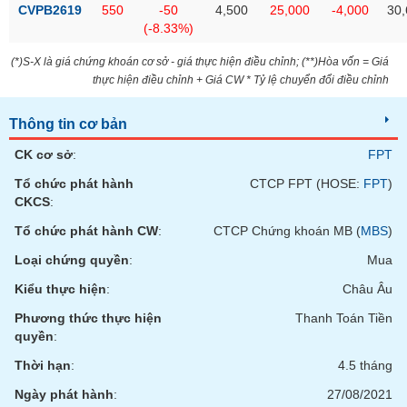
VỤ
CVPB2619
550
-50
4,500
25,000
-4,000
30,
TRUYỀN
(-8.33%)
THÔNG
(*)S-X là giá chứng khoán cơ sở - giá thực hiện điều chỉnh; (**)Hòa vốn = Giá
thực hiện điều chỉnh + Giá CW * Tỷ lệ chuyển đổi điều chỉnh
Thông tin cơ bản
TIỆN
CK cơ sở
:
FPT
ÍCH
Tổ chức phát hành
CTCP FPT (HOSE:
FPT
)
CKCS
:
Tổ chức phát hành CW
:
CTCP Chứng khoán MB (
MBS
)
BẤT
Loại chứng quyền
:
Mua
ĐỘNG
SẢN
Kiểu thực hiện
:
Châu Âu
Phương thức thực hiện
Thanh Toán Tiền
Mã
quyền
:
chứng
khoán
Thời hạn
:
4.5 tháng
(-)
Ngày phát hành
:
27/08/2021