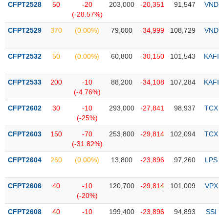
CFPT2528
50
-20
203,000
-20,351
91,547
VND
(-28.57%)
Trạng
thái
CFPT2529
370
(0.00%)
79,000
-34,999
108,729
VND
NGÀNH
cổ
phiếu
CFPT2532
50
(0.00%)
60,800
-30,150
101,543
KAFI
Quy
DOANH
mô
CFPT2533
200
-10
88,200
-34,108
107,284
KAFI
NGHIỆP
thị
(-4.76%)
trường
CFPT2602
30
-10
293,000
-27,841
98,937
TCX
Niêm
(-25%)
CỔ
yết
PHIẾU
CFPT2603
150
-70
253,800
-29,814
102,094
TCX
Niêm
(-31.82%)
yết
mới
CFPT2604
260
(0.00%)
13,800
-23,896
97,260
LPS
PHÁI
Niêm
SINH
yết
CFPT2606
40
-10
120,700
-29,814
101,009
VPX
bổ
(-20%)
sung
TRÁI
CFPT2608
40
-10
199,400
-23,896
94,893
SSI