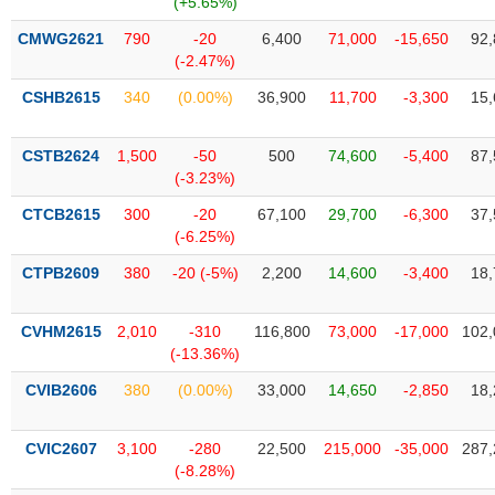
(+5.65%)
SÓC
SỨC
CMWG2621
790
-20
6,400
71,000
-15,650
92,
KHỎE
(-2.47%)
CSHB2615
340
(0.00%)
36,900
11,700
-3,300
15,
CSTB2624
1,500
-50
500
74,600
-5,400
87,
TÀI
(-3.23%)
CHÍNH
CTCB2615
300
-20
67,100
29,700
-6,300
37,
(-6.25%)
CTPB2609
380
-20 (-5%)
2,200
14,600
-3,400
18,
CÔNG
NGHỆ
CVHM2615
2,010
-310
116,800
73,000
-17,000
102,
THÔNG
(-13.36%)
TIN
CVIB2606
380
(0.00%)
33,000
14,650
-2,850
18,
CVIC2607
3,100
-280
22,500
215,000
-35,000
287,
(-8.28%)
DỊCH