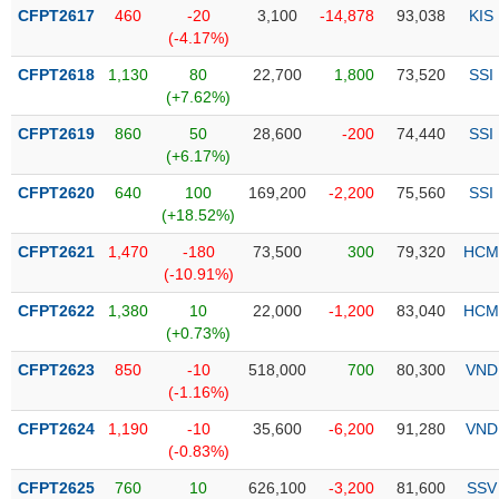
Tổng
VS-
CFPT2617
460
-20
3,100
-14,878
93,038
KIS
quan
SECTOR
(-4.17%)
Giao
CFPT2618
1,130
80
22,700
1,800
73,520
SSI
dịch
(+7.62%)
Tài
CFPT2619
860
50
28,600
-200
74,440
SSI
chính
(+6.17%)
NĂNG
Phân
LƯỢNG
CFPT2620
640
100
169,200
-2,200
75,560
SSI
tích
(+18.52%)
kỹ
thuật
CFPT2621
1,470
-180
73,500
300
79,320
HCM
(-10.91%)
Hồ
NGUYÊN
sơ
CFPT2622
1,380
10
22,000
-1,200
83,040
HCM
VẬT
doanh
(+0.73%)
LIỆU
nghiệp
CFPT2623
850
-10
518,000
700
80,300
VND
Tin
(-1.16%)
tức
CFPT2624
1,190
-10
35,600
-6,200
91,280
VND
sự
(-0.83%)
CÔNG
kiện
NGHIỆP
CFPT2625
760
10
626,100
-3,200
81,600
SSV
Tài