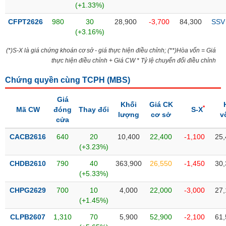
(+1.33%)
liệu
CFPT2626
980
30
28,900
-3,700
84,300
SSV
Tâm
(+3.16%)
lý
TIÊU
thị
(*)S-X là giá chứng khoán cơ sở - giá thực hiện điều chỉnh; (**)Hòa vốn = Giá
DÙNG
trường
thực hiện điều chỉnh + Giá CW * Tỷ lệ chuyển đổi điều chỉnh
KHÔNG
THIẾT
Chứng quyền cùng TCPH (
MBS
)
YẾU
Giá
Khối
Giá CK
*
Mã CW
đóng
Thay đổi
S-X
lượng
cơ sở
v
cửa
TIÊU
CACB2616
640
20
10,400
22,400
-1,100
25,
DÙNG
(+3.23%)
THIẾT
CHDB2610
790
40
363,900
26,550
-1,450
30,
YẾU
(+5.33%)
CHPG2629
700
10
4,000
22,000
-3,000
27,
(+1.45%)
CLPB2607
1,310
70
5,900
52,900
-2,100
61,
CHĂM