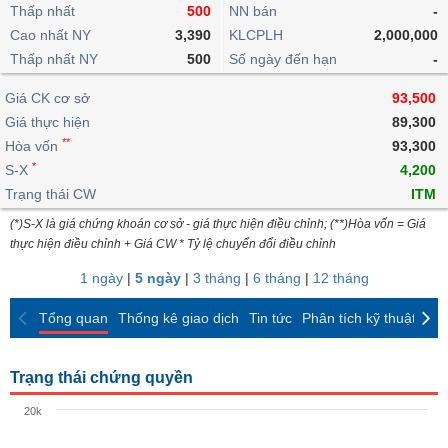
khoản
lai
Thấp nhất
500
NN bán
-
dịch
lỗ
Phân
Vĩ
Thống
Định
Cao nhất NY
3,390
KLCPLH
2,000,000
tích
mô
BẤT
Chứng
IR
Giao
kê
Chứng
giá
Thấp nhất NY
kỹ
500
Số ngày đến hạn
-
ĐỘNG
quyền
Awards
dịch
giao
quyền
thuật
SẢN
Nước
nội
dịch
Trái
Giá CK cơ sở
93,500
ngoài
Tổng
bộ
Bảng
phiếu
Giá thực hiện
89,300
Tin
quan
giá
Đào
doanh
Tự
**
Niên
tức
Hòa vốn
93,300
TÀI
trực
tạo
nghiệp
doanh
Thống
giám
*
S-X
4,200
CHÍNH
tuyến
kê
Top
Trạng thái CW
ITM
Tài
giao
Bộ
cổ
liệu
(*)S-X là giá chứng khoán cơ sở - giá thực hiện điều chỉnh; (**)Hòa vốn = Giá
dịch
Dịch
lọc
phiếu
cổ
HÀNG
thực hiện điều chỉnh + Giá CW * Tỷ lệ chuyển đổi điều chỉnh
vụ
cổ
Định
đông
HÓA
Bản
phiếu
1 ngày
|
5 ngày
|
3 tháng
|
6 tháng
|
12 tháng
giá
đồ
So
ngành
Tổng quan
Thống kê giao dịch
Tin tức
Phân tích kỹ thuật
CK
sánh
KINH
cổ
Thống
TẾ
phiếu
kê
Trạng thái chứng quyền
giao
Báo
dịch
20k
cáo
THẾ
phân
GIỚI