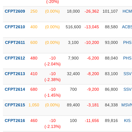
PHIẾU
Hủy
(-20%)
niêm
CFPT2609
250
(0.00%)
18,000
-26,362
101,107
HCM
yết
Theo
CFPT2610
400
(0.00%)
516,600
-13,045
88,580
ACB
CÔNG
dõi
CỤ
đặc
ĐẦU
biệt
CFPT2611
600
(0.00%)
3,100
-10,200
93,000
PHS
TƯ
Không
được
CFPT2612
480
-10
7,900
-6,200
88,040
PHS
ký
(-2.04%)
XUẤT
quỹ
DỮ
CFPT2613
410
-10
32,400
-8,200
83,100
SSV
LIỆU
Danh
(-2.38%)
mục
CFPT2614
680
-10
700
-9,200
86,800
SSV
ETF
(-1.45%)
TIN
Cổ
MỚI
CFPT2615
1,050
(0.00%)
89,400
-3,181
84,338
MSV
phiếu
chi
Ngành
CFPT2616
460
-10
100
-11,656
89,816
KIS
tiết
(-)
(-2.13%)