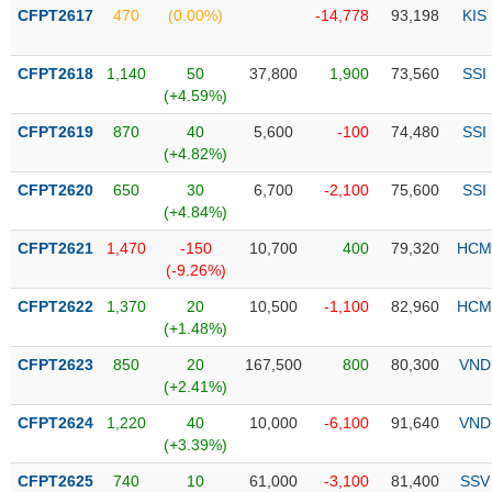
Tổng
VS-
CFPT2617
470
(0.00%)
-14,778
93,198
KIS
quan
SECTOR
Giao
CFPT2618
1,140
50
37,800
1,900
73,560
SSI
dịch
(+4.59%)
Tài
CFPT2619
870
40
5,600
-100
74,480
SSI
chính
(+4.82%)
NĂNG
Phân
LƯỢNG
CFPT2620
650
30
6,700
-2,100
75,600
SSI
tích
(+4.84%)
kỹ
thuật
CFPT2621
1,470
-150
10,700
400
79,320
HCM
(-9.26%)
Hồ
NGUYÊN
sơ
CFPT2622
1,370
20
10,500
-1,100
82,960
HCM
VẬT
doanh
(+1.48%)
LIỆU
nghiệp
CFPT2623
850
20
167,500
800
80,300
VND
Tin
(+2.41%)
tức
CFPT2624
1,220
40
10,000
-6,100
91,640
VND
sự
(+3.39%)
CÔNG
kiện
NGHIỆP
CFPT2625
740
10
61,000
-3,100
81,400
SSV
Tài