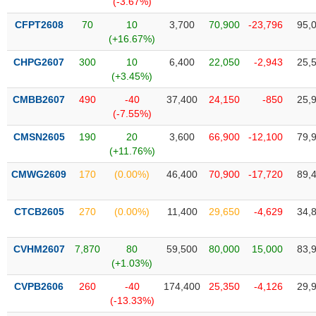
(-3.67%)
SÓC
SỨC
CFPT2608
70
10
3,700
70,900
-23,796
95,
KHỎE
(+16.67%)
CHPG2607
300
10
6,400
22,050
-2,943
25,
(+3.45%)
CMBB2607
490
-40
37,400
24,150
-850
25,
TÀI
(-7.55%)
CHÍNH
CMSN2605
190
20
3,600
66,900
-12,100
79,
(+11.76%)
CMWG2609
170
(0.00%)
46,400
70,900
-17,720
89,
CÔNG
NGHỆ
CTCB2605
270
(0.00%)
11,400
29,650
-4,629
34,
THÔNG
TIN
CVHM2607
7,870
80
59,500
80,000
15,000
83,
(+1.03%)
CVPB2606
260
-40
174,400
25,350
-4,126
29,
(-13.33%)
DỊCH