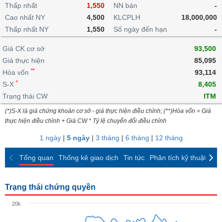
khoản
lai
Thấp nhất
1,550
NN bán
-
dịch
lỗ
Phân
Vĩ
Thống
Định
Cao nhất NY
4,500
KLCPLH
18,000,000
tích
mô
BẤT
Chứng
IR
Giao
kê
Chứng
giá
Thấp nhất NY
kỹ
1,550
Số ngày đến hạn
-
ĐỘNG
quyền
Awards
dịch
giao
quyền
thuật
SẢN
Nước
nội
dịch
Trái
Giá CK cơ sở
93,500
ngoài
Tổng
bộ
Bảng
phiếu
Giá thực hiện
85,095
Tin
quan
giá
Đào
doanh
Tự
**
Niên
tức
Hòa vốn
93,114
TÀI
trực
tạo
nghiệp
doanh
Thống
giám
*
S-X
8,405
CHÍNH
tuyến
kê
Top
Trạng thái CW
ITM
Tài
giao
Bộ
cổ
liệu
(*)S-X là giá chứng khoán cơ sở - giá thực hiện điều chỉnh; (**)Hòa vốn = Giá
dịch
Dịch
lọc
phiếu
cổ
HÀNG
thực hiện điều chỉnh + Giá CW * Tỷ lệ chuyển đổi điều chỉnh
vụ
cổ
Định
đông
HÓA
Bản
phiếu
1 ngày
|
5 ngày
|
3 tháng
|
6 tháng
|
12 tháng
giá
đồ
So
ngành
Tổng quan
Thống kê giao dịch
Tin tức
Phân tích kỹ thuật
CK
sánh
KINH
cổ
Thống
TẾ
phiếu
kê
Trạng thái chứng quyền
giao
Báo
dịch
20k
cáo
THẾ
phân
GIỚI