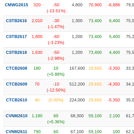
phân
CMWG2615
320
-50
4,800
70,900
-6,888
79,
tích
(-13.51%)
(-)
CSTB2616
2,010
-30
1,300
73,400
6,400
75,
(-1.47%)
Thuật
ngữ
CSTB2617
1,800
-60
1,200
73,400
5,400
75,
(-)
(-3.23%)
CSTB2618
1,630
-50
1,200
73,400
4,400
75,
(-2.98%)
Dịch
vụ
CTCB2608
180
10
167,600
29,650
-3,350
33,
(-)
(+5.88%)
CTCB2609
70
-10
512,200
29,650
-4,350
34,
Đào
(-12.50%)
tạo
CTCB2610
40
(0.00%)
224,000
29,650
-5,350
35,
CVNM2610
1,180
60
68,300
59,100
2,100
61,
(+5.36%)
Sách
tài
CVNM2611
790
60
67,100
59,100
100
62,