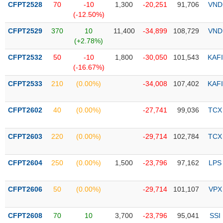
CFPT2528
70
-10
1,300
-20,251
91,706
VND
(-12.50%)
Trạng
thái
CFPT2529
370
10
11,400
-34,899
108,729
VND
NGÀNH
cổ
(+2.78%)
phiếu
CFPT2532
50
-10
1,800
-30,050
101,543
KAFI
Quy
(-16.67%)
DOANH
mô
CFPT2533
210
(0.00%)
-34,008
107,402
KAFI
NGHIỆP
thị
trường
CFPT2602
40
(0.00%)
-27,741
99,036
TCX
Niêm
CỔ
yết
PHIẾU
CFPT2603
220
(0.00%)
-29,714
102,784
TCX
Niêm
yết
mới
CFPT2604
250
(0.00%)
1,500
-23,796
97,162
LPS
PHÁI
Niêm
SINH
yết
CFPT2606
50
(0.00%)
-29,714
101,107
VPX
bổ
sung
TRÁI
CFPT2608
70
10
3,700
-23,796
95,041
SSI