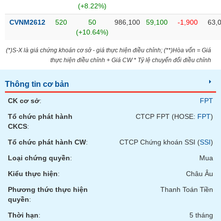
chính
(+8.22%)
CVNM2612
520
50
986,100
59,100
-1,900
63,
(+10.64%)
Công
(*)S-X là giá chứng khoán cơ sở - giá thực hiện điều chỉnh; (**)Hòa vốn = Giá
cụ
thực hiện điều chỉnh + Giá CW * Tỷ lệ chuyển đổi điều chỉnh
đầu
tư
Thông tin cơ bản
CK cơ sở
:
FPT
Tổ chức phát hành
CTCP FPT (HOSE:
FPT
)
Truyền
CKCS
:
thông
Tổ chức phát hành CW
:
CTCP Chứng khoán SSI (
SSI
)
tài
chính
Loại chứng quyền
:
Mua
Kiểu thực hiện
:
Châu Âu
Phương thức thực hiện
Thanh Toán Tiền
quyền
:
Dữ
liệu
Thời hạn
:
5 tháng