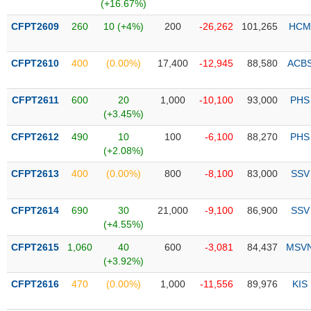
PHIẾU
Hủy
(+16.67%)
niêm
CFPT2609
260
10 (+4%)
200
-26,262
101,265
HCM
yết
Theo
CFPT2610
400
(0.00%)
17,400
-12,945
88,580
ACB
CÔNG
dõi
CỤ
đặc
ĐẦU
biệt
CFPT2611
600
20
1,000
-10,100
93,000
PHS
TƯ
(+3.45%)
Không
được
CFPT2612
490
10
100
-6,100
88,270
PHS
ký
(+2.08%)
XUẤT
quỹ
DỮ
CFPT2613
400
(0.00%)
800
-8,100
83,000
SSV
LIỆU
Danh
mục
CFPT2614
690
30
21,000
-9,100
86,900
SSV
ETF
(+4.55%)
TIN
Cổ
MỚI
CFPT2615
1,060
40
600
-3,081
84,437
MSV
phiếu
(+3.92%)
chi
Ngành
CFPT2616
470
(0.00%)
1,000
-11,556
89,976
KIS
tiết
(-)