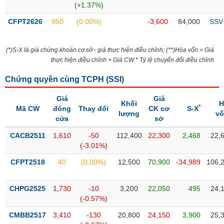
(+1.37%)
liệu
CFPT2626
950
(0.00%)
-3,600
84,000
SSV
Tâm
lý
TIÊU
thị
(*)S-X là giá chứng khoán cơ sở - giá thực hiện điều chỉnh; (**)Hòa vốn = Giá
DÙNG
trường
thực hiện điều chỉnh + Giá CW * Tỷ lệ chuyển đổi điều chỉnh
KHÔNG
THIẾT
Chứng quyền cùng TCPH (
SSI
)
YẾU
Giá
Giá
Khối
H
*
Mã CW
đóng
Thay đổi
CK cơ
S-X
lượng
v
cửa
sở
TIÊU
CACB2511
1,610
-50
112,400
22,300
2,468
22,
DÙNG
(-3.01%)
THIẾT
CFPT2518
40
(0.00%)
12,500
70,900
-34,989
106,
YẾU
CHPG2525
1,730
-10
3,200
22,050
495
24,
(-0.57%)
CMBB2517
3,410
-130
20,800
24,150
3,900
25,
CHĂM