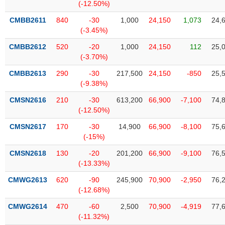
Tất cả
Cổ phiếu
Chỉ số
Chứng chỉ quỹ
Chứng q
(-12.50%)
CMBB2611
840
-30
1,000
24,150
1,073
24,
Lãnh
(-3.45%)
đạo
(-)
CMBB2612
520
-20
1,000
24,150
112
25,
(-3.70%)
Tất cả
Người nội bộ
Người liên quan
Cổ đông lớn
CMBB2613
290
-30
217,500
24,150
-850
25,
(-9.38%)
Tin
CMSN2616
210
-30
613,200
66,900
-7,100
74,
tức
(-)
(-12.50%)
CMSN2617
170
-30
14,900
66,900
-8,100
75,
(-15%)
Bài
viết
CMSN2618
130
-20
201,200
66,900
-9,100
76,
của
(-13.33%)
tác
giả
CMWG2613
620
-90
245,900
70,900
-2,950
76,
(-)
(-12.68%)
CMWG2614
470
-60
2,500
70,900
-4,919
77,
Báo
(-11.32%)
cáo