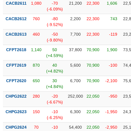
VỤ
CACB2611
1,080
-70
21,200
22,300
1,606
22,
TRUYỀN
(-6.09%)
THÔNG
CACB2612
760
-80
2,200
22,300
743
22,
(-9.52%)
CACB2613
460
-50
7,700
22,300
-119
23,
(-9.80%)
TIỆN
CFPT2618
1,140
50
37,800
70,900
1,900
73,
ÍCH
(+4.59%)
CFPT2619
870
40
5,600
70,900
-100
74,
(+4.82%)
BẤT
CFPT2620
650
30
6,700
70,900
-2,100
75,
ĐỘNG
(+4.84%)
SẢN
CHPG2622
280
-20
252,000
22,050
-950
23,
(-6.67%)
Mã
chứng
CHPG2623
150
-10
6,300
22,050
-1,950
24,
khoán
(-6.25%)
(-)
CHPG2624
70
-10
54,400
22,050
-2,950
25,