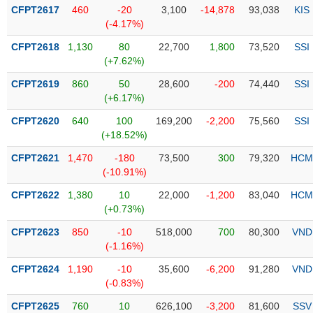
Tổng
VS-
CFPT2617
460
-20
3,100
-14,878
93,038
KIS
quan
SECTOR
(-4.17%)
Giao
CFPT2618
1,130
80
22,700
1,800
73,520
SSI
dịch
(+7.62%)
Tài
CFPT2619
860
50
28,600
-200
74,440
SSI
chính
(+6.17%)
NĂNG
Phân
LƯỢNG
CFPT2620
640
100
169,200
-2,200
75,560
SSI
tích
(+18.52%)
kỹ
thuật
CFPT2621
1,470
-180
73,500
300
79,320
HCM
(-10.91%)
Hồ
NGUYÊN
sơ
CFPT2622
1,380
10
22,000
-1,200
83,040
HCM
VẬT
doanh
(+0.73%)
LIỆU
nghiệp
CFPT2623
850
-10
518,000
700
80,300
VND
Tin
(-1.16%)
tức
CFPT2624
1,190
-10
35,600
-6,200
91,280
VND
sự
(-0.83%)
CÔNG
kiện
NGHIỆP
CFPT2625
760
10
626,100
-3,200
81,600
SSV
Tài