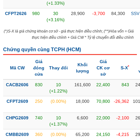
(+1.33%)
liệu
CFPT2626
980
30
28,900
-3,700
84,300
SSV
Tâm
(+3.16%)
lý
TIÊU
thị
(*)S-X là giá chứng khoán cơ sở - giá thực hiện điều chỉnh; (**)Hòa vốn = Giá
DÙNG
trường
thực hiện điều chỉnh + Giá CW * Tỷ lệ chuyển đổi điều chỉnh
KHÔNG
THIẾT
Chứng quyền cùng TCPH (
HCM
)
YẾU
Giá
Giá
Khối
*
Mã CW
đóng
Thay đổi
CK cơ
S-X
lượng
cửa
sở
TIÊU
CACB2606
830
10
161,600
22,400
843
24
DÙNG
(+1.22%)
THIẾT
CFPT2609
250
(0.00%)
18,000
70,800
-26,362
101
YẾU
CHPG2609
740
10
6,600
22,000
-2,100
26
(+1.37%)
CMBB2609
360
(0.00%)
65,200
24,150
-4,215
29
CHĂM