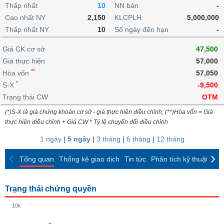
khoản
lai
Thấp nhất
10
NN bán
-
dịch
lỗ
Phân
Vĩ
Thống
Định
Cao nhất NY
2,150
KLCPLH
5,000,000
tích
mô
BẤT
Chứng
IR
Giao
kê
Chứng
giá
Thấp nhất NY
kỹ
10
Số ngày đến hạn
-
ĐỘNG
quyền
Awards
dịch
giao
quyền
thuật
SẢN
Nước
nội
dịch
Trái
Giá CK cơ sở
47,500
ngoài
Tổng
bộ
Bảng
phiếu
Giá thực hiện
57,000
Tin
quan
giá
Đào
doanh
Tự
**
Niên
tức
Hòa vốn
57,050
TÀI
trực
tạo
nghiệp
doanh
Thống
giám
*
S-X
-9,500
CHÍNH
tuyến
kê
Top
Trạng thái CW
OTM
Tài
giao
Bộ
cổ
liệu
(*)S-X là giá chứng khoán cơ sở - giá thực hiện điều chỉnh; (**)Hòa vốn = Giá
dịch
Dịch
lọc
phiếu
cổ
HÀNG
thực hiện điều chỉnh + Giá CW * Tỷ lệ chuyển đổi điều chỉnh
vụ
cổ
Định
đông
HÓA
Bản
phiếu
1 ngày
|
5 ngày
|
3 tháng
|
6 tháng
|
12 tháng
giá
đồ
So
ngành
Tổng quan
Thống kê giao dịch
Tin tức
Phân tích kỹ thuật
CK
sánh
KINH
cổ
Thống
TẾ
phiếu
kê
Trạng thái chứng quyền
giao
Báo
dịch
10k
cáo
THẾ
phân
GIỚI