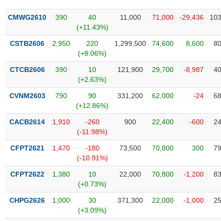
SÓC
SỨC
CMWG2610
390
40
11,000
71,000
-29,436
103
KHỎE
(+11.43%)
CSTB2606
2,950
220
1,299,500
74,600
8,600
80
(+8.06%)
CTCB2606
390
10
121,900
29,700
-8,987
40
TÀI
(+2.63%)
CHÍNH
CVNM2603
790
90
331,200
62,000
-24
68
(+12.86%)
CACB2614
1,910
-260
900
22,400
-600
24
(-11.98%)
CÔNG
NGHỆ
CFPT2621
1,470
-180
73,500
70,800
300
79
THÔNG
(-10.91%)
TIN
CFPT2622
1,380
10
22,000
70,800
-1,200
83
(+0.73%)
CHPG2626
1,000
30
371,300
22,000
-1,000
25
(+3.09%)
DỊCH