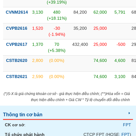
Tất cả
Cổ phiếu
Chỉ số
Chứng chỉ quỹ
Chứng q
(+39.19%)
CVNM2614
3,130
480
84,200
62,000
5,791
68
Lãnh
(+18.11%)
đạo
(-)
CVPB2616
1,520
-30
35,200
25,000
28
(-1.94%)
Tất cả
Người nội bộ
Người liên quan
Cổ đông lớn
CVPB2617
1,370
70
432,400
25,000
-500
29
(+5.38%)
Tin
CSTB2620
2,800
(0.00%)
74,600
4,600
81
tức
(-)
CSTB2621
2,590
(0.00%)
74,600
3,100
84
Bài
viết
(*)S-X là giá chứng khoán cơ sở - giá thực hiện điều chỉnh; (**)Hòa vốn = Giá
của
tác
thực hiện điều chỉnh + Giá CW * Tỷ lệ chuyển đổi điều chỉnh
giả
(-)
Thông tin cơ bản
CK cơ sở
:
FPT
Báo
cáo
Tổ chức phát hành
CTCP FPT (HOSE:
FPT
)