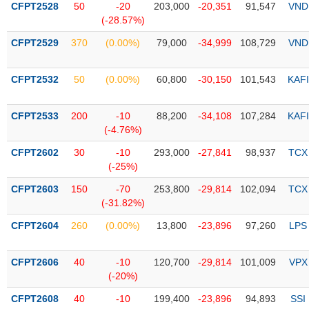
CFPT2528
50
-20
203,000
-20,351
91,547
VND
(-28.57%)
Trạng
thái
CFPT2529
370
(0.00%)
79,000
-34,999
108,729
VND
NGÀNH
cổ
phiếu
CFPT2532
50
(0.00%)
60,800
-30,150
101,543
KAFI
Quy
DOANH
mô
CFPT2533
200
-10
88,200
-34,108
107,284
KAFI
NGHIỆP
thị
(-4.76%)
trường
CFPT2602
30
-10
293,000
-27,841
98,937
TCX
Niêm
(-25%)
CỔ
yết
PHIẾU
CFPT2603
150
-70
253,800
-29,814
102,094
TCX
Niêm
(-31.82%)
yết
mới
CFPT2604
260
(0.00%)
13,800
-23,896
97,260
LPS
PHÁI
Niêm
SINH
yết
CFPT2606
40
-10
120,700
-29,814
101,009
VPX
bổ
(-20%)
sung
TRÁI
CFPT2608
40
-10
199,400
-23,896
94,893
SSI