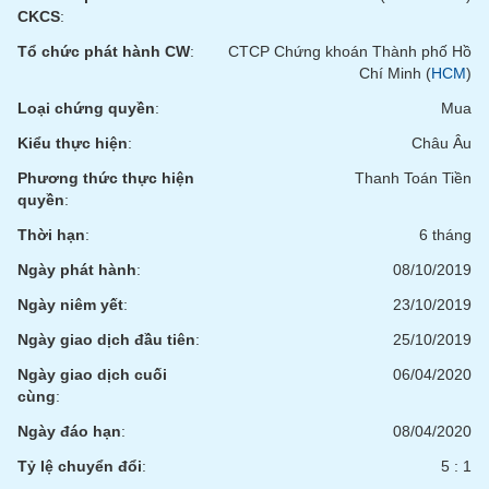
phân
CKCS
:
tích
(-)
Tổ chức phát hành CW
:
CTCP Chứng khoán Thành phố Hồ
Chí Minh (
HCM
)
Loại chứng quyền
:
Mua
Thuật
ngữ
Kiểu thực hiện
:
Châu Âu
(-)
Phương thức thực hiện
Thanh Toán Tiền
quyền
:
Dịch
vụ
Thời hạn
:
6 tháng
(-)
Ngày phát hành
:
08/10/2019
Ngày niêm yết
:
23/10/2019
Đào
Ngày giao dịch đầu tiên
:
25/10/2019
tạo
Ngày giao dịch cuối
06/04/2020
cùng
:
Ngày đáo hạn
:
08/04/2020
Sách
Tỷ lệ chuyển đổi
:
5 : 1
tài