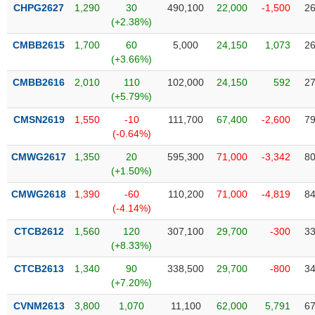
VỤ
CHPG2627
1,290
30
490,100
22,000
-1,500
26
TRUYỀN
(+2.38%)
THÔNG
CMBB2615
1,700
60
5,000
24,150
1,073
26
(+3.66%)
CMBB2616
2,010
110
102,000
24,150
592
27
(+5.79%)
TIỆN
CMSN2619
1,550
-10
111,700
67,400
-2,600
79
ÍCH
(-0.64%)
CMWG2617
1,350
20
595,300
71,000
-3,342
80
(+1.50%)
BẤT
CMWG2618
1,390
-60
110,200
71,000
-4,819
84
ĐỘNG
(-4.14%)
SẢN
CTCB2612
1,560
120
307,100
29,700
-300
33
(+8.33%)
Mã
chứng
CTCB2613
1,340
90
338,500
29,700
-800
34
khoán
(+7.20%)
(-)
CVNM2613
3,800
1,070
11,100
62,000
5,791
67