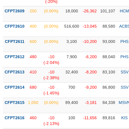
PHIẾU
Hủy
(-20%)
niêm
CFPT2609
250
(0.00%)
18,000
-26,362
101,107
HCM
yết
Theo
CFPT2610
400
(0.00%)
516,600
-13,045
88,580
ACB
CÔNG
dõi
CỤ
đặc
ĐẦU
biệt
CFPT2611
600
(0.00%)
3,100
-10,200
93,000
PHS
TƯ
Không
được
CFPT2612
480
-10
7,900
-6,200
88,040
PHS
ký
(-2.04%)
XUẤT
quỹ
DỮ
CFPT2613
410
-10
32,400
-8,200
83,100
SSV
LIỆU
Danh
(-2.38%)
mục
CFPT2614
680
-10
700
-9,200
86,800
SSV
ETF
(-1.45%)
TIN
Cổ
MỚI
CFPT2615
1,050
(0.00%)
89,400
-3,181
84,338
MSV
phiếu
chi
Ngành
CFPT2616
460
-10
100
-11,656
89,816
KIS
tiết
(-)
(-2.13%)