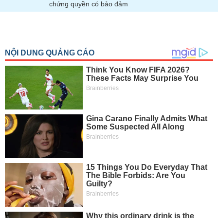
tài
chứng quyền có bảo đảm
chính