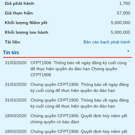
chính
Giá phát hành
:
1,700
Giá thực hiện
:
57,000
Khối lượng Niêm yết
:
5,000,000
Công
Khối lượng lưu hành
:
5,000,000
cụ
đầu
Tài liệu
:
Bản cáo bạch phát hành
tư
Tin tức
31/03/2020
CFPT1906: Thông báo về ngày đăng ký cuối cùng
để thực hiện quyền do đáo hạn Chứng quyền
CFPT1906
Truyền
thông
31/03/2020
Chứng quyền CFPT1906: Thông báo về ngày đăng
tài
ký cuối cùng để thực hiện quyền do đáo hạn
chính
31/03/2020
Chứng quyền CFPT1906: Thông báo về ngày đăng
ký cuối cùng để thực hiện quyền do đáo hạn
18/03/2020
Chứng quyền CFPT1906: Quyết định hủy niêm yết
chứng quyền có bảo đảm
Dữ
liệu
18/03/2020
Chứng quyền CFPT1906: Quyết định hủy niêm yết