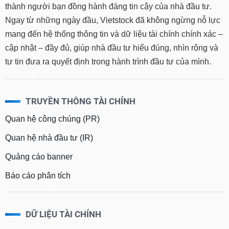
phân
thành người bạn đồng hành đáng tin cậy của nhà đầu tư.
tích
Ngay từ những ngày đầu, Vietstock đã không ngừng nỗ lực
(-)
mang đến hệ thống thông tin và dữ liệu tài chính chính xác –
cập nhật – đầy đủ, giúp nhà đầu tư hiểu đúng, nhìn rộng và
Thuật
tự tin đưa ra quyết định trong hành trình đầu tư của mình.
ngữ
(-)
TRUYỀN THÔNG TÀI CHÍNH
Dịch
vụ
(-)
Quan hệ công chúng (PR)
Quan hệ nhà đầu tư (IR)
Đào
Quảng cáo banner
tạo
Báo cáo phân tích
Sách
DỮ LIỆU TÀI CHÍNH
tài