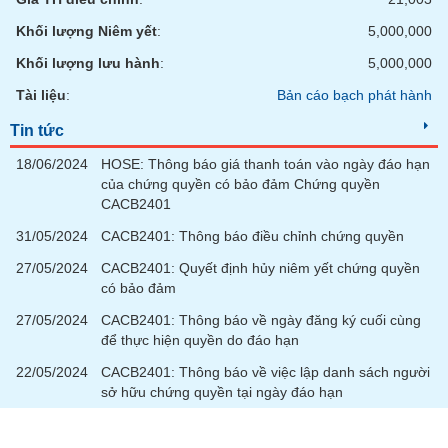
SÓC
SỨC
Khối lượng Niêm yết
:
5,000,000
KHỎE
Khối lượng lưu hành
:
5,000,000
Tài liệu
:
Bản cáo bạch phát hành
Tin tức
TÀI
18/06/2024
HOSE: Thông báo giá thanh toán vào ngày đáo hạn
CHÍNH
của chứng quyền có bảo đảm Chứng quyền
CACB2401
31/05/2024
CACB2401: Thông báo điều chỉnh chứng quyền
27/05/2024
CACB2401: Quyết định hủy niêm yết chứng quyền
CÔNG
có bảo đảm
NGHỆ
THÔNG
27/05/2024
CACB2401: Thông báo về ngày đăng ký cuối cùng
TIN
để thực hiện quyền do đáo hạn
22/05/2024
CACB2401: Thông báo về việc lập danh sách người
sở hữu chứng quyền tại ngày đáo hạn
DỊCH