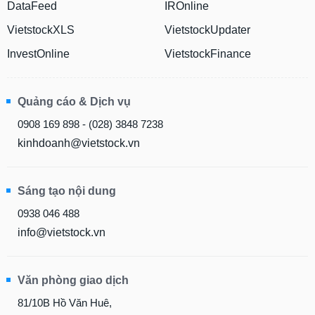
chính
DataFeed
IROnline
VietstockXLS
VietstockUpdater
InvestOnline
VietstockFinance
Công
cụ
đầu
Quảng cáo & Dịch vụ
tư
0908 169 898 - (028) 3848 7238
kinhdoanh@vietstock.vn
Truyền
Sáng tạo nội dung
thông
tài
0938 046 488
chính
info@vietstock.vn
Văn phòng giao dịch
Dữ
81/10B Hồ Văn Huê,
liệu