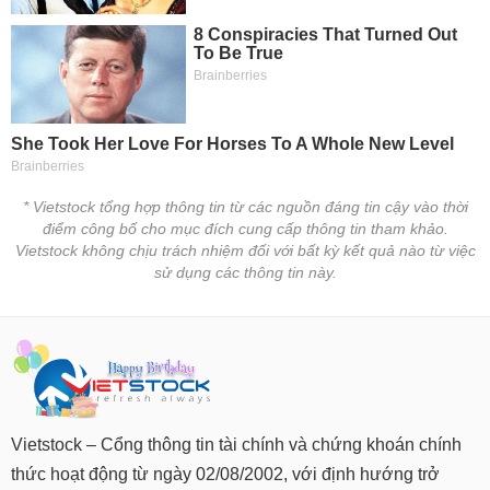
Tất cả
Cổ phiếu
Chỉ số
Chứng chỉ quỹ
Chứng q
Lãnh
đạo
(-)
Tất cả
Người nội bộ
Người liên quan
Cổ đông lớn
Tin
* Vietstock tổng hợp thông tin từ các nguồn đáng tin cậy vào thời
tức
điểm công bố cho mục đích cung cấp thông tin tham khảo.
(-)
Vietstock không chịu trách nhiệm đối với bất kỳ kết quả nào từ việc
sử dụng các thông tin này.
Bài
viết
của
tác
giả
(-)
Vietstock – Cổng thông tin tài chính và chứng khoán chính
Báo
thức hoạt động từ ngày 02/08/2002, với định hướng trở
cáo