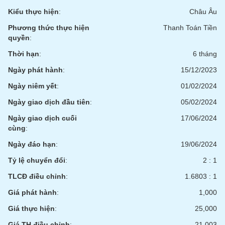
liệu
Kiểu thực hiện
:
Châu Âu
Phương thức thực hiện
Thanh Toán Tiền
Tâm
quyền
:
lý
TIÊU
thị
DÙNG
Thời hạn
:
6 tháng
trường
KHÔNG
Ngày phát hành
:
15/12/2023
THIẾT
YẾU
Ngày niêm yết
:
01/02/2024
Ngày giao dịch đầu tiên
:
05/02/2024
Ngày giao dịch cuối
17/06/2024
cùng
:
TIÊU
Ngày đáo hạn
:
19/06/2024
DÙNG
THIẾT
Tỷ lệ chuyển đổi
:
2 : 1
YẾU
TLCĐ điều chỉnh
:
1.6803 : 1
Giá phát hành
:
1,000
Giá thực hiện
:
25,000
CHĂM
Giá TH điều chỉnh
:
21,003