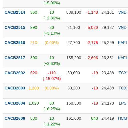
(+5.06%)
Trạng
CACB2514
360
10
839,100
-1,140
24,161
VND
thái
(+2.86%)
NGÀNH
cổ
CACB2515
990
30
21,100
-5,020
29,127
VND
phiếu
(+3.13%)
Quy
CACB2516
210
(0.00%)
27,700
-2,175
25,299
KAFI
DOANH
mô
NGHIỆP
thị
trường
CACB2517
390
10
155,200
-2,606
26,351
KAFI
(+2.63%)
Niêm
CỔ
yết
CACB2602
620
-110
30,600
-19
23,488
TCX
PHIẾU
(-15.07%)
Niêm
yết
CACB2603
1,200
(0.00%)
39,200
-19
24,488
TCX
mới
PHÁI
Niêm
SINH
CACB2604
1,020
60
168,300
-19
24,178
LPS
yết
(+6.25%)
bổ
CACB2606
830
10
161,600
843
24,419
HCM
sung
TRÁI
(+1.22%)