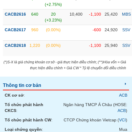
Tổng
VS-
(+2.75%)
quan
SECTOR
CACB2616
640
20
10,400
-1,100
25,420
MBS
Giao
(+3.23%)
dịch
CACB2617
960
(0.00%)
-600
24,920
SSV
Tài
chính
NĂNG
CACB2618
1,220
(0.00%)
-1,100
25,940
SSV
Phân
LƯỢNG
tích
kỹ
(*)S-X là giá chứng khoán cơ sở - giá thực hiện điều chỉnh; (**)Hòa vốn = Giá
thuật
thực hiện điều chỉnh + Giá CW * Tỷ lệ chuyển đổi điều chỉnh
Hồ
NGUYÊN
sơ
VẬT
Thông tin cơ bản
doanh
LIỆU
nghiệp
CK cơ sở
:
ACB
Tin
Tổ chức phát hành
Ngân hàng TMCP Á Châu (HOSE:
tức
CKCS
:
ACB
)
sự
Tổ chức phát hành CW
:
CTCP Chứng khoán Vietcap (
VCI
)
CÔNG
kiện
NGHIỆP
Loại chứng quyền
:
Mua
Tài