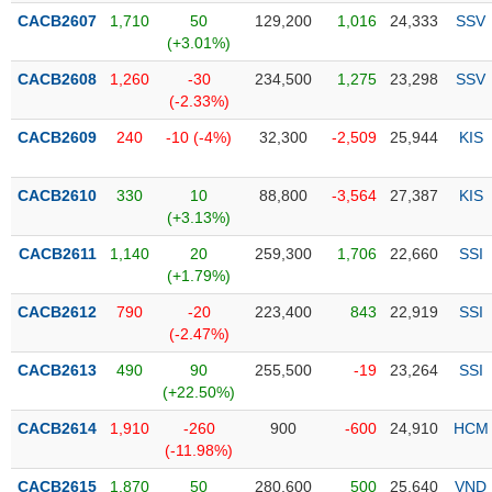
PHIẾU
Hủy
CACB2607
1,710
50
129,200
1,016
24,333
SSV
niêm
(+3.01%)
yết
CACB2608
1,260
-30
234,500
1,275
23,298
SSV
Theo
CÔNG
(-2.33%)
dõi
CỤ
đặc
CACB2609
240
-10 (-4%)
32,300
-2,509
25,944
KIS
ĐẦU
biệt
TƯ
Không
CACB2610
330
10
88,800
-3,564
27,387
KIS
được
(+3.13%)
ký
XUẤT
CACB2611
1,140
20
259,300
1,706
22,660
SSI
quỹ
DỮ
(+1.79%)
LIỆU
Danh
CACB2612
790
-20
223,400
843
22,919
SSI
mục
(-2.47%)
ETF
TIN
CACB2613
490
90
255,500
-19
23,264
SSI
Cổ
MỚI
(+22.50%)
phiếu
CACB2614
chi
1,910
-260
900
-600
24,910
HCM
Ngành
(-11.98%)
tiết
(-)
CACB2615
1,870
50
280,600
500
25,640
VND