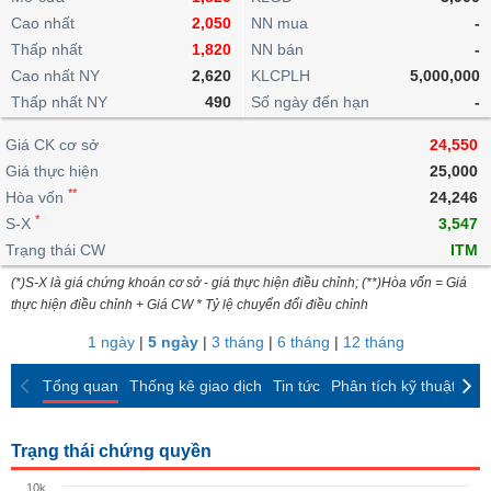
khoản
lai
dịch
lỗ
Phân
Vĩ
Cao nhất
2,050
NN mua
-
Thống
Định
tích
mô
BẤT
Chứng
IR
Thấp nhất
1,820
NN bán
-
Giao
kê
Chứng
giá
kỹ
ĐỘNG
quyền
Awards
Cao nhất NY
2,620
KLCPLH
5,000,000
dịch
giao
quyền
thuật
SẢN
Nước
nội
dịch
Thấp nhất NY
490
Số ngày đến hạn
-
Trái
ngoài
Tổng
bộ
Bảng
phiếu
Tin
quan
Giá CK cơ sở
24,550
giá
Đào
doanh
Tự
Niên
tức
TÀI
trực
tạo
Giá thực hiện
25,000
nghiệp
doanh
Thống
giám
CHÍNH
tuyến
**
Hòa vốn
24,246
kê
Top
Tài
*
S-X
3,547
giao
Bộ
cổ
liệu
dịch
Dịch
Trạng thái CW
lọc
ITM
phiếu
cổ
HÀNG
vụ
cổ
Định
(*)S-X là giá chứng khoán cơ sở - giá thực hiện điều chỉnh; (**)Hòa vốn = Giá
đông
HÓA
Bản
phiếu
thực hiện điều chỉnh + Giá CW * Tỷ lệ chuyển đổi điều chỉnh
giá
đồ
So
ngành
1 ngày
|
5 ngày
|
3 tháng
|
6 tháng
|
12 tháng
sánh
KINH
cổ
Thống
Tổng quan
Thống kê giao dịch
Tin tức
Phân tích kỹ thuật
CK
TẾ
phiếu
kê
giao
Báo
dịch
Trạng thái chứng quyền
cáo
THẾ
phân
GIỚI
10k